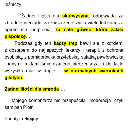
leśniczy
"Żadnej litości dla
skurwysyna
…odpowiada za
zbrodnię nierządu, za zniszczenie życia wielu ludziom, za
ogrom ich cierpienia,
za całe gówno, które zalało
pispolskę
…
Podczas gdy ten
kaczy trep
bawił się z kotkiem,
z dostępem do najlepszych lekarzy i terapii, z ochroną
osobistą, z pomidorówką przyłebską, sałatką pawłowiczką
i innymi fruktami śmierdzącego pieczeniarza…i de facto
wszystko miał w dupie……
w normalnych warunkach
gilotyna.
Żadnej litości dla smroda
"…
Mojego komentarza nie przepuściła "moderacja" czyli
sam pan Piotr
Fanatyk religijny