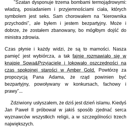
"Szatan dysponuje trzema bombami termojądrowymi:
władzą, posiadaniem i przyjemnościami ciała, których
symbolem jest seks. Sam chorowałem na "kierownika
przychodni", ale byłem i jestem bezpartyjny. Może i
dobrze, że zostałem zbanowany, bo mógłbym dojść do
ministra zdrowia.
Czas płynie i każdy widzi, że są to marności. Nasza
pamięć jest wybiórcza, a tak
fajnie rozmawiało się w
knajpie Sowa&Przyjaciele i lokowało oszczędności na
czas spokojnej starości w Amber Gold.
Powtórzę za
propozycją Pana Adama, że rząd powinien być
bezpartyjny, powoływany w konkursach, fachowy i
prawy"...
Zdziwiony usłyszałem, że dziś jest dzień islamu. Kiedyś
Jan Paweł II próbował w jakiś sposób zjednać serca
wyznawców wszystkich religii, a w szczególności trzech
największych.