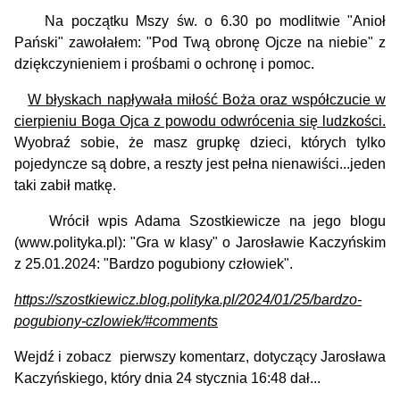
Na początku Mszy św. o 6.30 po modlitwie "Anioł
Pański" zawołałem: "Pod Twą obronę Ojcze na niebie" z
dziękczynieniem i prośbami o ochronę i pomoc.
W błyskach napływała miłość Boża oraz współczucie w
cierpieniu Boga Ojca z powodu odwrócenia się ludzkości.
Wyobraź sobie, że masz grupkę dzieci, których tylko
pojedyncze są dobre, a reszty jest pełna nienawiści...jeden
taki zabił matkę.
Wrócił wpis Adama Szostkiewicze na jego blogu
(www.polityka.pl): "Gra w klasy" o Jarosławie Kaczyńskim
z 25.01.2024: "Bardzo pogubiony człowiek".
https://szostkiewicz.blog.polityka.pl/2024/01/25/bardzo-
pogubiony-czlowiek/#comments
Wejdź i zobacz pierwszy komentarz, dotyczący Jarosława
Kaczyńskiego, który dnia 24 stycznia 16:48 dał...