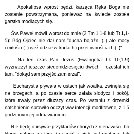
Apokalipsa wprost pędzi, karząca Ręka Boga nie
zostanie powstrzymana, ponieważ na świecie została
garstka modlących się.
Św. Paweł mówił wprost do mnie (2 Tm 1,1-8 lub Tt 1,1-
5): Bóg Ojciec nie dał nam "ducha bojaźni (..) ale mocy
i miłości (..) weź udział w trudach i przeciwnościach (..)".
Na ten czas Pan Jezus (Ewangelia: Łk 10,1-9)
wyznaczył jeszcze siedemdziesięciu dwóch i rozesłał ich
tam, "dokąd sam przyjść zamierzał".
Eucharystia pływała w ustach jak woalka, zwinęła się
na brzegach, a po czasie serce zalała słodycz i pokój,
które trwały przez dłuższy czas. Po wstaniu z drzemki
natchnienie sprawiło odczyt w/w intencji modlitewnej z 1.5
godzinnym jej odmawianiem...
Nie będę opisywał przykładów chorych z nienawiści, bo
kłopot polega na tym, że
część z nich jest opętana
...tak