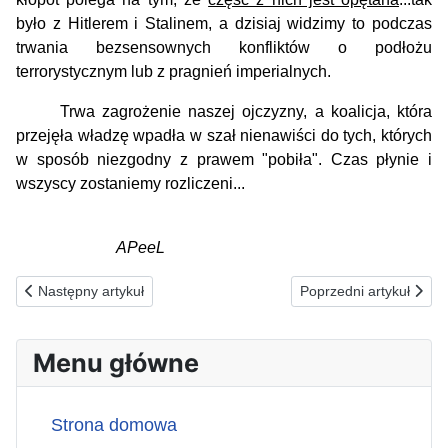
było z Hitlerem i Stalinem, a dzisiaj widzimy to podczas
trwania bezsensownych konfliktów o podłożu
terrorystycznym lub z pragnień imperialnych.
Trwa zagrożenie naszej ojczyzny, a koalicja, która
przejęła władzę wpadła w szał nienawiści do tych, których
w sposób niezgodny z prawem "pobiła". Czas płynie i
wszyscy zostaniemy rozliczeni...
APeeL
Poprzednia strona: 27.01.2024(s) ZA FAŁSZYWYCH ŚWIADKÓW 
Następna strona: 25.
Następny artykuł
Poprzedni artykuł
Menu główne
Strona domowa