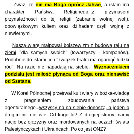
Zważ, że
nie ma Boga oprócz Jahwe
, a islam ma
charakter Państwa Religijnego...z przymusem
przynależności do tej religii (zabranie wolnej woli),
obowiązkowym kultem oraz dżihadem czyli wojną z
niewiernymi.
Naszą wiarę małpował bolszewizm z budową raju na
ziemi
"dla samych swoich" (towarzyszy - kompanów).
Podobnie do islamu ich "związek bratni ma ogarnąć ludzki
ród". Na razie nie napadają na siebie.
Wyznacznikiem
podziału jest miłość płynąca od Boga oraz nienawiść
od Szatana.
W Korei Północnej przetrwał kult wiary w bożka-władcę
z pragnieniem zbudowania państwa
agenturalnego...
wszyscy na na siebie donoszą, a jeden o
drugim nic nie wie
. Od kogo to? Z drugiej strony mamy
nacje bez ojczyzny oraz mordowanych na oczach świata
Palestyńczykach i Ukraińcach. Po co jest ONZ?