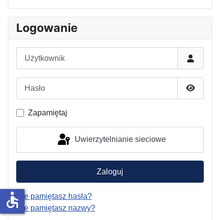
Logowanie
Użytkownik
Hasło
Pokaż h
Zapamiętaj
Uwierzytelnianie sieciowe
Zaloguj
accessible
Nie pamiętasz hasła?
Nie pamiętasz nazwy?