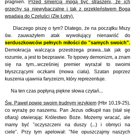
pragnień.
Przed śmiercią mogą być straszeni, że ich
grzechy są niewybaczalne i tak z przekleństwem Boga
wpadają do Czeluści (Złe Łotry).
Dlaczego piszę o tym? Dlatego, że na początku Mszy
św. zauważyłem atak wywołujący nienawiść do
serduszkowców pełnych miłości do "samych swoich".
Demokracja walcząca przestrzega prawa...tak jak go
rozumie, a jest to bezprawie. To typowy demonizm, a znam
się na tym...wcześniej premier wyrażał to swoimi
błyszczącymi oczkami (mowa ciała).
Szatan poprzez
kuszenia ujawnia faryzeizm, który reprezentuje.
Na ten czas popłyną piękne słowa czytań...
Św. Paweł powie swoim trudnym językiem
(Hbr 10,19-25),
co wyrażę po naszemu. Pan Jezus odkupił nas (stał się
ofiarą) otwierając Królestwo Boże. Możemy wracać, ale
mamy być "oczyszczeni na duszy (...) i obmyci na
ciele".
Przy tym apelował: "Nie opuszczajmy naszych