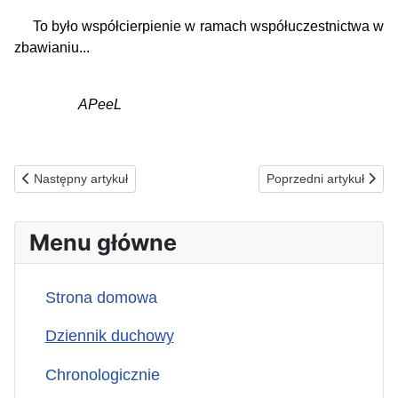
To było współcierpienie w ramach współuczestnictwa w
zbawianiu...
APeeL
Poprzednia strona: 31.01.2025(pt) ZA WYRZUTKÓW SPOŁECZE
Następna strona: 29
Następny artykuł
Poprzedni artykuł
Menu główne
Strona domowa
Dziennik duchowy
Chronologicznie