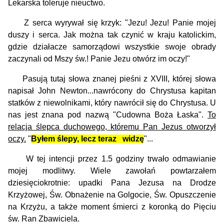
Lekarska toleruje nieuctwo.
Z serca wyrywał się krzyk: "Jezu! Jezu! Panie mojej
duszy i serca. Jak można tak czynić w kraju katolickim,
gdzie działacze samorządowi wszystkie swoje obrady
zaczynali od Mszy św.! Panie Jezu otwórz im oczy!"
Pasują tutaj słowa znanej pieśni z XVIII, której słowa
napisał John Newton...nawrócony do Chrystusa kapitan
statków z niewolnikami, który nawrócił się do Chrystusa. U
nas jest znana pod nazwą "Cudowna Boża Łaska".
To
relacja ślepca duchowego, któremu Pan Jezus otworzył
oczy.
"
Byłem ślepy, lecz teraz widzę
"...
W tej intencji przez 1.5 godziny trwało odmawianie
mojej modlitwy. Wiele zawołań powtarzałem
dziesięciokrotnie: upadki Pana Jezusa na Drodze
Krzyżowej, Św. Obnażenie na Golgocie, Św. Opuszczenie
na Krzyżu, a także moment śmierci z koronką do Pięciu
św. Ran Zbawiciela.