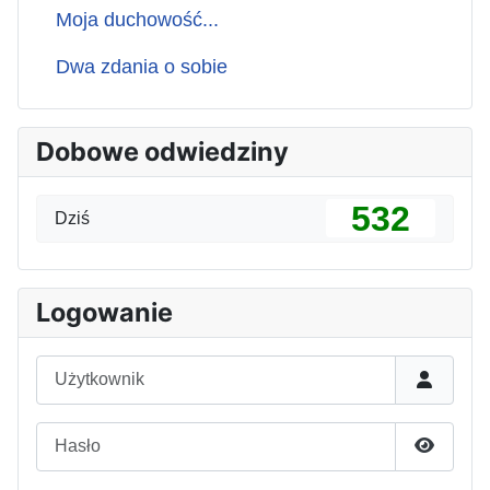
Moja duchowość...
Dwa zdania o sobie
Dobowe odwiedziny
532
Dziś
Logowanie
Użytkownik
Hasło
Pokaż h