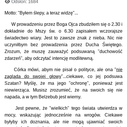
Odsłon: 1684
Motto: "Byłem ślepy, a teraz widzę"...
W prowadzeniu przez Boga Ojca zbudziłem się o 2.30 i
dokładnie do Mszy św. o 6.30 zapisałem wczorajsze
świadectwo wiary. Jest to zawsze znak z nieba.
Nic nie
uczyniłbym bez prowadzenia przez Ducha Świętego.
Zrozum, że muszę zauważyć podsuwaną "duchowość
zdarzeń", aby odczytać intencję modlitewną.
Córka mówi, abym nie pisał o polityce, ale ona "
nie
zagląda do swojej głowy
"...ciekawe, co jej podsuwa
Szatan? Myślę, że ma jego "ochronę", ponieważ jest
niewierząca. Musisz zrozumieć, że na swoich się nie
napada, a w tym Belzebub jest wierny.
Jest pewne, że "wielkich" tego świata utwierdza w
mocy, wskazując jednocześnie na wrogów. Ciekawe
byłyby ich doznania, ale nie mogą ujawniać swoich