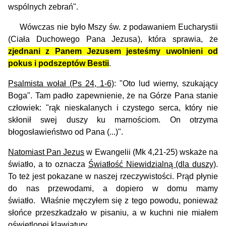
wspólnych zebrań".
Wówczas nie było Mszy św. z podawaniem Eucharystii
(Ciała Duchowego Pana Jezusa), która sprawia, że
zjednani z Panem Jezusem jesteśmy uwolnieni od
pokus i podszeptów Bestii
.
Psalmista wołał (Ps 24, 1-6)
: "Oto lud wierny, szukający
Boga". Tam padło zapewnienie, że na Górze Pana stanie
człowiek: "rąk nieskalanych i czystego serca,
który nie
skłonił swej duszy ku marnościom. On otrzyma
błogosławieństwo od Pana (...)".
Natomiast Pan Jezus
w Ewangelii (Mk 4,21-25) wskaże na
światło, a to oznacza
Światłość Niewidzialną (dla duszy)
.
To też jest pokazane w naszej rzeczywistości. Prąd płynie
do nas przewodami, a dopiero w domu mamy
światło.
Właśnie męczyłem się z tego powodu, ponieważ
słońce przeszkadzało w pisaniu, a w kuchni nie miałem
oświetlonej klawiatury.