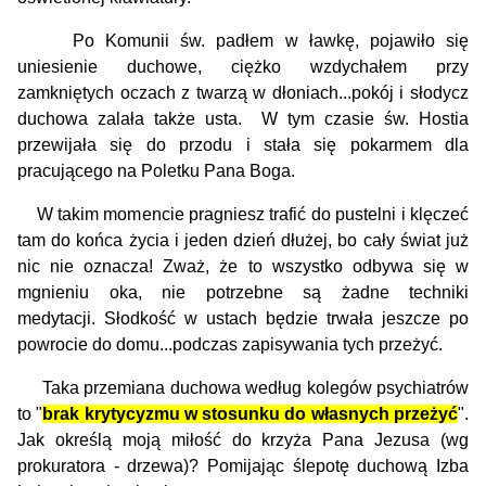
Po Komunii św. padłem w ławkę, pojawiło się
uniesienie duchowe, ciężko wzdychałem przy
zamkniętych oczach z twarzą w dłoniach...pokój i słodycz
duchowa zalała także usta. W tym czasie św. Hostia
przewijała się do przodu i stała się pokarmem dla
pracującego na Poletku Pana Boga.
W takim momencie pragniesz trafić do pustelni i klęczeć
tam do końca życia i jeden dzień dłużej, bo cały świat już
nic nie oznacza!
Zważ, że to wszystko odbywa się w
mgnieniu oka, nie potrzebne są żadne techniki
medytacji.
Słodkość w ustach będzie trwała jeszcze po
powrocie do domu...podczas zapisywania tych przeżyć.
Taka przemiana duchowa według kolegów psychiatrów
to "
brak krytycyzmu w stosunku do własnych przeżyć
".
Jak określą moją miłość do krzyża Pana Jezusa (wg
prokuratora - drzewa)? Pomijając ślepotę duchową Izba