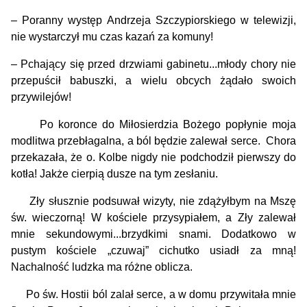
– Poranny występ Andrzeja Szczypiorskiego w telewizji,
nie wystarczył mu czas kazań za komuny!
– Pchający się przed drzwiami gabinetu...młody chory nie
przepuścił babuszki, a wielu obcych żądało swoich
przywilejów!
Po koronce do Miłosierdzia Bożego popłynie moja
modlitwa przebłagalna, a ból będzie zalewał serce. Chora
przekazała, że o. Kolbe nigdy nie podchodził pierwszy do
kotła! Jakże cierpią dusze na tym zesłaniu.
Zły słusznie podsuwał wizyty, nie zdążyłbym na Mszę
św. wieczorną! W kościele przysypiałem, a Zły zalewał
mnie sekundowymi...brzydkimi snami. Dodatkowo w
pustym kościele „czuwaj” cichutko usiadł za mną!
Nachalność ludzka ma różne oblicza.
Po św. Hostii ból zalał serce, a w domu przywitała mnie