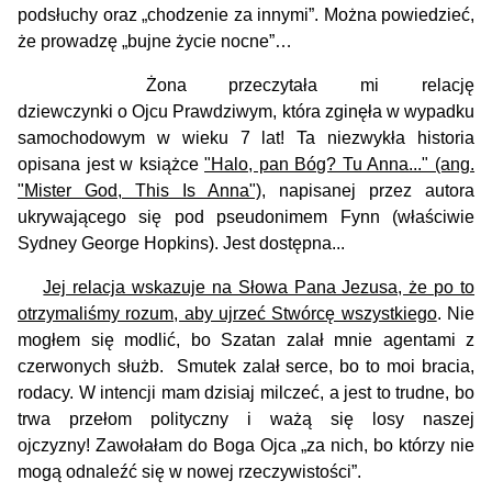
podsłuchy oraz „chodzenie za innymi”. Można powiedzieć,
że prowadzę „bujne życie nocne”…
Żona przeczytała mi relację
dziewczynki o Ojcu Prawdziwym, która zginęła w wypadku
samochodowym w wieku 7 lat! Ta niezwykła historia
opisana jest w książce
"Halo, pan Bóg? Tu Anna..." (ang.
"Mister God, This Is Anna")
, napisanej przez autora
ukrywającego się pod pseudonimem Fynn (właściwie
Sydney George Hopkins). Jest dostępna...
Jej relacja wskazuje na Słowa Pana Jezusa, że po to
otrzymaliśmy rozum, aby ujrzeć Stwórcę wszystkiego
. Nie
mogłem się modlić, bo Szatan zalał mnie agentami z
czerwonych służb. Smutek zalał serce, bo to moi bracia,
rodacy. W intencji mam dzisiaj milczeć, a jest to trudne, bo
trwa przełom polityczny i ważą się losy naszej
ojczyzny! Zawołałam do Boga Ojca „za nich, bo którzy nie
mogą odnaleźć się w nowej rzeczywistości”.