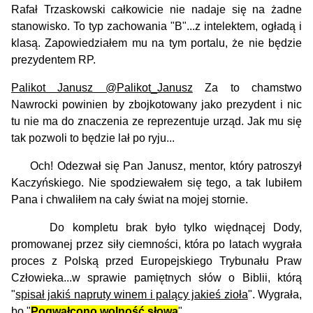
Rafał Trzaskowski całkowicie nie nadaje się na żadne
stanowisko. To typ zachowania "B"...z intelektem, ogładą i
klasą. Zapowiedziałem mu na tym portalu, że nie będzie
prezydentem RP.
Palikot Janusz @Palikot_Janusz
Za to chamstwo
Nawrocki powinien by zbojkotowany jako prezydent i nic
tu nie ma do znaczenia ze reprezentuje urząd. Jak mu się
tak pozwoli to będzie lał po ryju...
Och! Odezwał się Pan Janusz, mentor, który patroszył
Kaczyńskiego. Nie spodziewałem się tego, a tak lubiłem
Pana i chwaliłem na cały świat na mojej stornie.
Do kompletu brak było tylko więdnącej Dody,
promowanej przez siły ciemności, która po latach wygrała
proces z Polską przed Europejskiego Trybunału Praw
Człowieka...w sprawie pamiętnych słów o Biblii, którą
"
spisał jakiś napruty winem i palący jakieś zioła
". Wygrała,
bo "
Pogwałcono wolność słowa
".