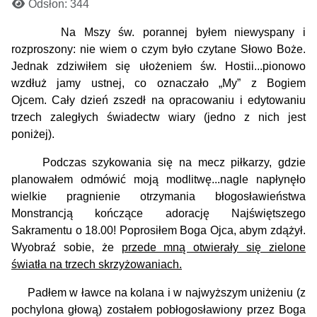
Odsłon: 344
Na Mszy św. porannej byłem niewyspany i
rozproszony: nie wiem o czym było czytane Słowo Boże.
Jednak zdziwiłem się ułożeniem św. Hostii...pionowo
wzdłuż jamy ustnej, co oznaczało „My” z Bogiem
Ojcem.
Cały dzień zszedł na opracowaniu i edytowaniu
trzech zaległych świadectw wiary (jedno z nich jest
poniżej).
Podczas szykowania się na mecz piłkarzy, gdzie
planowałem odmówić moją modlitwę...nagle napłynęło
wielkie pragnienie otrzymania błogosławieństwa
Monstrancją kończące adorację Najświętszego
Sakramentu o 18.00! Poprosiłem Boga Ojca, abym zdążył.
Wyobraź sobie, że
przede mną otwierały się zielone
światła na trzech skrzyżowaniach.
Padłem w ławce na kolana i w najwyższym uniżeniu (z
pochylona głową) zostałem pobłogosławiony przez Boga