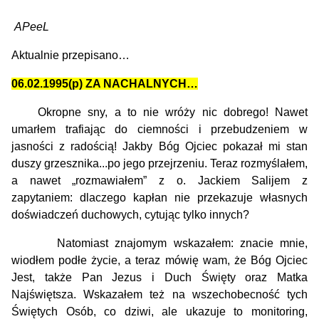
APeeL
Aktualnie przepisano…
06.02.1995(p) ZA NACHALNYCH…
Okropne sny, a to nie wróży nic dobrego! Nawet
umarłem trafiając do ciemności i przebudzeniem w
jasności z radością! Jakby Bóg Ojciec pokazał mi stan
duszy grzesznika...po jego przejrzeniu. Teraz rozmyślałem,
a nawet „rozmawiałem” z o. Jackiem Salijem z
zapytaniem: dlaczego kapłan nie przekazuje własnych
doświadczeń duchowych, cytując tylko innych?
Natomiast znajomym wskazałem: znacie mnie,
wiodłem podłe życie, a teraz mówię wam, że Bóg Ojciec
Jest, także Pan Jezus i Duch Święty oraz Matka
Najświętsza. Wskazałem też na wszechobecność tych
Świętych Osób, co dziwi, ale ukazuje to monitoring,