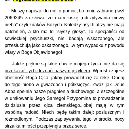
Muszę napisać do niej o pomoc, bo mnie zabrano pwzl
2069345 za słowa, że mam łaskę „odczytywania mowy
nieba” czyli znaków Bożych
.
Koledzy psychiatrzy nie mają
natchnień, a kto ma to "słyszy głosy". To specjaliści od
sowieckiej psychuszki, nie badają wskazanego, ale
przesłuchują jako oskarżonego...w tym wypadku z powodu
wiary w Boga Objawionego!
Jakże piękne są takie chwile mojego życia, nie da się
przekazać tych doznań naszym językiem
. Wprost czujesz
obecność Boga Ojca, jakby prowadził cię za rękę. Dodaj
do tego niebo w gwiazdach i półksiężyc. Zważ jak Deus
Abba spełnia nasze pragnienia duchowego, a szczególne
w umiłowaniu Jego Samego! Przypomina to prowadzenie
dzidziusia przez ojca ziemskiego...obaj mają w tym
wspólną radość. Niech będę takim dalej: posłusznym i
rozmodlonym. Podczas zapisywania tego w środku nocy
strzałka miłości przepłynęła przez serce.