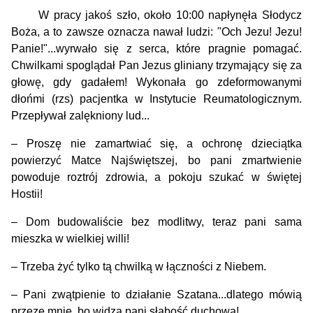
W pracy jakoś szło, około 10:00 napłynęła Słodycz
Boża, a to zawsze oznacza nawał ludzi: "Och Jezu! Jezu!
Panie!"...wyrwało się z serca, które pragnie pomagać.
Chwilkami spoglądał Pan Jezus gliniany trzymający się za
głowę, gdy gadałem! Wykonała go zdeformowanymi
dłońmi (rzs) pacjentka w Instytucie Reumatologicznym.
Przepływał zalękniony lud...
– Proszę nie zamartwiać się, a ochronę dzieciątka
powierzyć Matce Najświętszej, bo pani zmartwienie
powoduje roztrój zdrowia, a pokoju szukać w świętej
Hostii!
– Dom budowaliście bez modlitwy, teraz pani sama
mieszka w wielkiej willi!
– Trzeba żyć tylko tą chwilką w łączności z Niebem.
– Pani zwątpienie to działanie Szatana...dlatego mówią
przeze mnie, bo widzą pani słabość duchową!