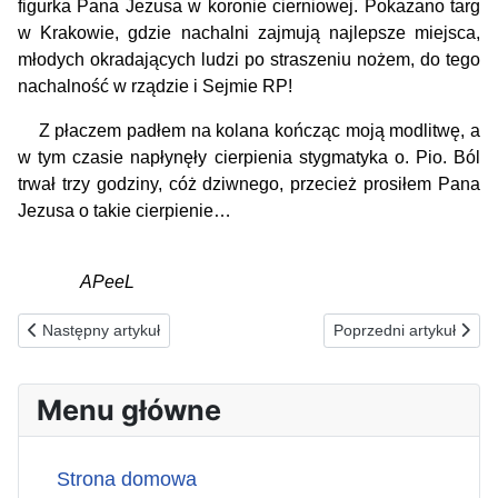
figurka Pana Jezusa w koronie cierniowej. Pokazano targ
w Krakowie, gdzie nachalni zajmują najlepsze miejsca,
młodych okradających ludzi po straszeniu nożem, do tego
nachalność w rządzie i Sejmie RP!
Z płaczem padłem na kolana kończąc moją modlitwę, a
w tym czasie napłynęły cierpienia stygmatyka o. Pio. Ból
trwał trzy godziny, cóż dziwnego, przecież prosiłem Pana
Jezusa o takie cierpienie…
APeeL
Poprzednia strona: 25.03.2026(ś) ZA TYCH, KTÓRZY NIE UZN
Następna strona: 23.
Następny artykuł
Poprzedni artykuł
Menu główne
Strona domowa