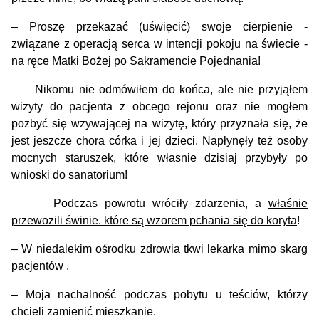
– Proszę przekazać (uświęcić) swoje cierpienie -
związane z operacją serca w intencji pokoju na świecie -
na ręce Matki Bożej po Sakramencie Pojednania!
Nikomu nie odmówiłem do końca, ale nie przyjąłem
wizyty do pacjenta z obcego rejonu oraz nie mogłem
pozbyć się wzywającej na wizytę, który przyznała się, że
jest jeszcze chora córka i jej dzieci. Napłynęły też osoby
mocnych staruszek, które własnie dzisiaj przybyły po
wnioski do sanatorium!
Podczas powrotu wróciły zdarzenia, a
właśnie
przewozili świnie. które są wzorem pchania się do koryta
!
– W niedalekim ośrodku zdrowia tkwi lekarka mimo skarg
pacjentów .
– Moja nachalność podczas pobytu u teściów, którzy
chcieli zamienić mieszkanie.