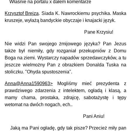
Właśnie na portalu x dałem komentarze
Krzysztof Brejza
. Siada K. Nawrockiemu psychika. Maska
kruszeje, wyłażą bandyckie obyczaje i knajacki język.
Pane Krzysiu!
Nie widzi Pan swojego żmijowego języka? Pan Jezus
także był niemiły, gdy rozganiał przekupniów z Domu
Boga na ziemi. Wystarczy napadów sprzedawczyków, a tu
jeszcze wielmożny Pan z obrazkiem Donalda Tuska na
stoliczku. "Ohyda spustoszenia".
Anna@Anna1590963>
Mogliśmy mieć prezydenta z
prawdziwego zdarzenia z intelektem, ogładą i klasą, a
mamy chama, prostaka, zdrajcę, sabotażystę i tępy
wetomat na dwóch nogach, ech..
Pani Aniu!
Jaką ma Pani ogładę, gdy tak pisze? Przecież miły pan