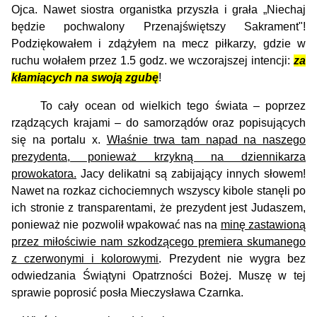
Ojca. Nawet siostra organistka przyszła i grała „Niechaj
będzie pochwalony Przenajświętszy Sakrament"!
Podziękowałem i zdążyłem na mecz piłkarzy, gdzie w
ruchu wołałem przez 1.5 godz. we wczorajszej intencji:
za
kłamiących na swoją zgubę
!
To cały ocean od wielkich tego świata – poprzez
rządzących krajami – do samorządów oraz popisujących
się na portalu x.
Właśnie trwa tam napad na naszego
prezydenta, ponieważ krzykną na dziennikarza
prowokatora.
Jacy delikatni są zabijający innych słowem!
Nawet na rozkaz cichociemnych wszyscy kibole stanęli po
ich stronie z transparentami, że prezydent jest Judaszem,
ponieważ nie pozwolił wpakować nas na
minę zastawioną
przez miłościwie nam szkodzącego premiera skumanego
z czerwonymi i kolorowymi
. Prezydent nie wygra bez
odwiedzania Świątyni Opatrzności Bożej. Muszę w tej
sprawie poprosić posła Mieczysława Czarnka.