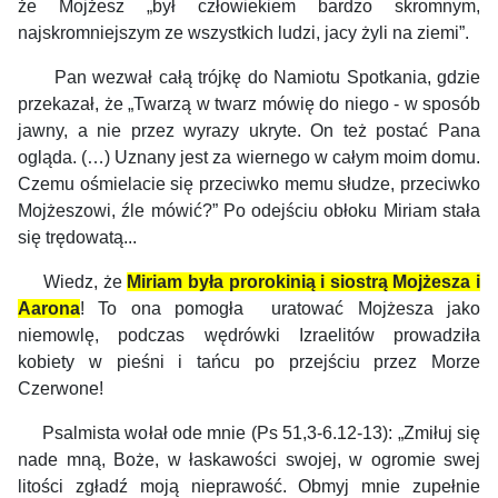
że Mojżesz „był człowiekiem bardzo skromnym,
najskromniejszym ze wszystkich ludzi, jacy żyli na ziemi”.
Pan wezwał całą trójkę do Namiotu Spotkania, gdzie
przekazał, że „Twarzą w twarz mówię do niego - w sposób
jawny, a nie przez wyrazy ukryte. On też postać Pana
ogląda. (…) Uznany jest za wiernego w całym moim domu.
Czemu ośmielacie się przeciwko memu słudze, przeciwko
Mojżeszowi, źle mówić?” Po odejściu obłoku Miriam stała
się trędowatą...
Wiedz, że
Miriam była prorokinią i siostrą Mojżesza i
Aarona
! To ona pomogła uratować Mojżesza jako
niemowlę, podczas wędrówki Izraelitów prowadziła
kobiety w pieśni i tańcu po przejściu przez Morze
Czerwone!
Psalmista wołał ode mnie (Ps 51,3-6.12-13): „Zmiłuj się
nade mną, Boże, w łaskawości swojej, w ogromie swej
litości zgładź moją nieprawość. Obmyj mnie zupełnie