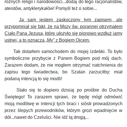
różnych religii i narodowości...dodaj do tego racjonalistów,
ateistów, antyklerykałów! Pomyśl też o sobie...
Ja sam jestem zaskoczony tym zapisem, ale
przypomniał się fakt, że na Mszy św. porannej otrzymałem
Ciało Pana Jezusa, które ułożyło się pionowo wzdłuż jamy
ustnej, a to oznacza „My” z Bogiem Ojcem.
Tak dotarłem samochodem do mojej izdebki. To było
symboliczne przybycie z Panem Bogiem pod mój dach.
Zarazem dodam, że nie mogłem otrzymać natchnienia do
zapisu tego świadectwa, bo Szatan zarzuciłby: miał
podaną intencją to się modli!
Stało się to dopiero dzisiaj po prośbie do Ducha
Świętego! To zarazem sprawi, że będę mógł odmówić
moją modlitwę w intencji tych braci i sióstr prowadzonych
przez ślepych przewodników, którym grozi wpadnięcie w
dół...nawet do Czeluści. Nie idź tą drogą...