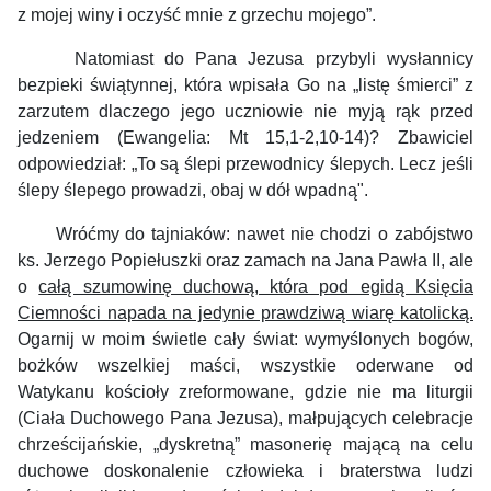
z mojej winy i oczyść mnie z grzechu mojego”.
Natomiast do Pana Jezusa przybyli wysłannicy
bezpieki świątynnej, która wpisała Go na „listę śmierci” z
zarzutem dlaczego jego uczniowie nie myją rąk przed
jedzeniem (Ewangelia: Mt 15,1-2,10-14)? Zbawiciel
odpowiedział: „To są ślepi przewodnicy ślepych. Lecz jeśli
ślepy ślepego prowadzi, obaj w dół wpadną".
Wróćmy do tajniaków: nawet nie chodzi o zabójstwo
ks. Jerzego Popiełuszki oraz zamach na Jana Pawła II, ale
o
całą szumowinę duchową, która pod egidą Księcia
Ciemności napada na jedynie prawdziwą wiarę katolicką.
Ogarnij w moim świetle cały świat: wymyślonych bogów,
bożków wszelkiej maści, wszystkie oderwane od
Watykanu kościoły zreformowane, gdzie nie ma liturgii
(Ciała Duchowego Pana Jezusa), małpujących celebracje
chrześcijańskie, „dyskretną” masonerię mającą na celu
duchowe doskonalenie człowieka i braterstwa ludzi