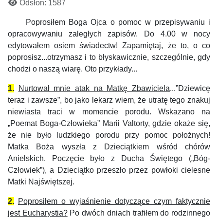
Odsłon: 1587
Poprosiłem Boga Ojca o pomoc w przepisywaniu i
opracowywaniu zaległych zapisów. Do 4.00 w nocy
edytowałem osiem świadectw! Zapamiętaj, że to, o co
poprosisz...otrzymasz i to błyskawicznie, szczególnie, gdy
chodzi o naszą wiarę. Oto przykłady...
1.
Nurtował mnie atak na Matkę Zbawiciela
...”Dziewicę
teraz i zawsze”, bo jako lekarz wiem, że utratę tego znakuj
niewiasta traci w momencie porodu. Wskazano na
„Poemat Boga-Człowieka” Marii Valtorty, gdzie okaże się,
że nie było ludzkiego porodu przy pomoc położnych!
Matka Boża wyszła z Dzieciątkiem wśród chórów
Anielskich. Poczęcie było z Ducha Świętego („Bóg-
Człowiek”), a Dzieciątko przeszło przez powłoki cielesne
Matki Najświętszej.
2.
Poprosiłem o wyjaśnienie dotyczące czym faktycznie
jest Eucharystia?
Po dwóch dniach trafiłem do rodzinnego