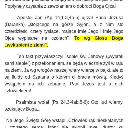
Popłynęły czytania z zawołaniem o dobroci Boga Ojca!
Apostoł Jan (Ap 14,1-3,4b-5) ujrzał Pana Jezusa
(Baranka) „stojącego na górze Syjon, a z Nim sto
czterdzieści cztery tysiące, mające imię Jego i imię Jego
Ojca wypisane na czołach”.
To wg Głosu Boga
„wykupieni z ziemi”.
Ten fakt przywłaszczyli sobie św. Jehowy („wybrali
sami siebie”) z przekonaniem, że będą wiecznie żyli w raju
na ziemi. Ja wg wrogów naszej wiary wierzę w bajki, ale to
są fluidy od Szatana o którym ci bracia mówią. Kiedyś
wstąpiłem na ich zebranie. Pan Jezus jest u nich
człowiekiem!
Psalmista wołał (Ps 24.3-4ab.5-6): Oto lud wierny,
szukający Boga...
"Na Jego Świętą Górę wstąpi „Człowiek rąk nieskalanych
i czystego serca. który nie skłonił swej duszy ku