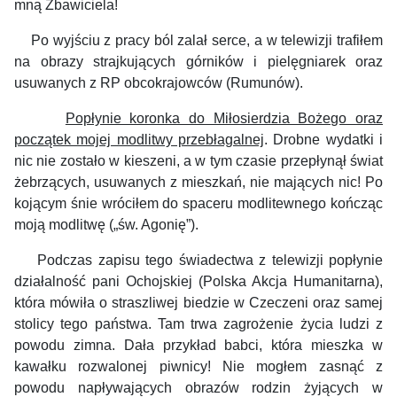
mną Zbawiciela!
Po wyjściu z pracy ból zalał serce, a w telewizji trafiłem
na obrazy strajkujących górników i pielęgniarek oraz
usuwanych z RP obcokrajowców (Rumunów).
Popłynie koronka do Miłosierdzia Bożego oraz
początek mojej modlitwy przebłagalnej
. Drobne wydatki i
nic nie zostało w kieszeni, a w tym czasie przepłynął świat
żebrzących, usuwanych z mieszkań, nie mających nic! Po
kojącym śnie wróciłem do spaceru modlitewnego kończąc
moją modlitwę („św. Agonię”).
Podczas zapisu tego świadectwa z telewizji popłynie
działalność pani Ochojskiej (Polska Akcja Humanitarna),
która mówiła o straszliwej biedzie w Czeczeni oraz samej
stolicy tego państwa. Tam trwa zagrożenie życia ludzi z
powodu zimna. Dała przykład babci, która mieszka w
kawałku rozwalonej piwnicy! Nie mogłem zasnąć z
powodu napływających obrazów rodzin żyjących w