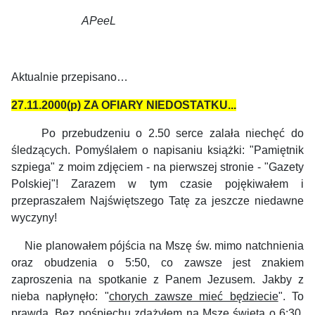
APeeL
Aktualnie przepisano…
27.11.2000(p) ZA OFIARY NIEDOSTATKU...
Po przebudzeniu o 2.50 serce zalała niechęć do
śledzących. Pomyślałem o napisaniu książki: "Pamiętnik
szpiega" z moim zdjęciem - na pierwszej stronie - "Gazety
Polskiej"! Zarazem w tym czasie pojękiwałem i
przepraszałem Najświętszego Tatę za jeszcze niedawne
wyczyny!
Nie planowałem pójścia na Mszę św. mimo natchnienia
oraz obudzenia o 5:50, co zawsze jest znakiem
zaproszenia na spotkanie z Panem Jezusem. Jakby z
nieba napłynęło: "
chorych zawsze mieć będziecie
". To
prawda. Bez pośpiechu zdążyłem na Mszę świętą o 6:30.