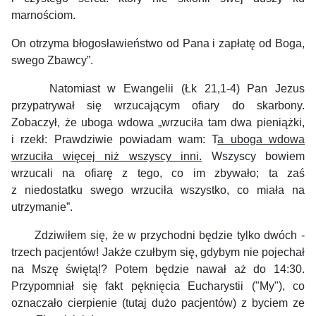
marnościom.
On otrzyma błogosławieństwo od Pana i zapłatę od Boga,
swego Zbawcy”.
Natomiast w Ewangelii (Łk 21,1-4) Pan Jezus
przypatrywał się wrzucającym ofiary do skarbony.
Zobaczył, że uboga wdowa „wrzuciła tam dwa pieniążki,
i rzekł: Prawdziwie powiadam wam: T
a uboga wdowa
wrzuciła więcej niż wszyscy inni.
Wszyscy bowiem
wrzucali na ofiarę z tego, co im zbywało; ta zaś
z niedostatku swego wrzuciła wszystko, co miała na
utrzymanie”.
Zdziwiłem się, że w przychodni będzie tylko dwóch -
trzech pacjentów! Jakże czułbym się, gdybym nie pojechał
na Mszę świętą!? Potem będzie nawał aż do 14:30.
Przypomniał się fakt pęknięcia Eucharystii ("My"), co
oznaczało cierpienie (tutaj dużo pacjentów) z byciem ze