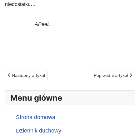
niedostatku…
APeeL
Poprzednia strona: 06.08.2025(ś) W INTENCJI WYBRANEGO PR
Następna strona: 04
Następny artykuł
Poprzedni artykuł
Menu główne
Strona domowa
Dziennik duchowy