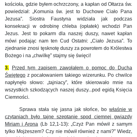
kościoła, gdzie byłem ochrzczony, a kapłan od Ołtarza św.
powiedział: „Komunia św. jest to Duchowe Ciało Pana
Jezusa”. Siostra Faustyna widziała jak podczas
konsekracji w odrobinę chleba (opłatek) wchodzi Pan
Jezus. Jest to pokarm dla naszej duszy, nawet kapłan
mówi podając nam ten Cud Ostatni: „Ciało Jezusa”. To
zjednanie znosi tęsknotę duszy za powrotem do Królestwa
Bożego i na „chwilkę” stajmy się święci!
3.
Przed tym zapisem zawołałem o pomoc do Ducha
Świętego
z pocałowaniem takiego wizerunku. Po chwilce
napłynęło słowo: „tajniacy”, które skierowało mnie na
wszystkich szkodzących naszej duszy...pod egidą Księcia
Ciemności.
Sprawa stała się jasna jak słońce, bo
właśnie w
czytaniach było tajne szeptanie spod ciemnej gwiazdy
Miriam i Arona
(Lb 12,1-13): „Czyż Pan mówił z samym
tylko Mojżeszem? Czy nie mówił również z nami?” Wiedz,