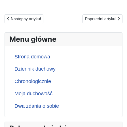
Poprzednia strona: 07.09.2025(n) ZA WYŚMIEWAJĄCYCH, 
Następna strona: 05
Następny artykuł
Poprzedni artykuł
Menu główne
Strona domowa
Dziennik duchowy
Chronologicznie
Moja duchowość...
Dwa zdania o sobie