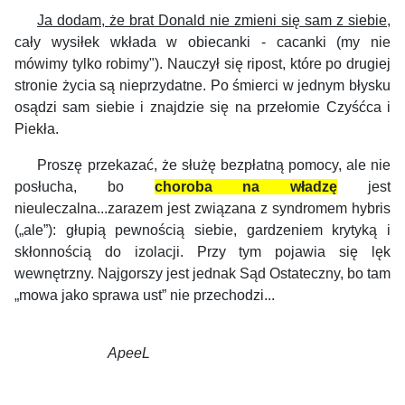
Ja dodam, że brat Donald nie zmieni się sam z siebie
,
cały wysiłek wkłada w obiecanki - cacanki (my nie
mówimy tylko robimy"). Nauczył się ripost, które po drugiej
stronie życia są nieprzydatne. Po śmierci w jednym błysku
osądzi sam siebie i znajdzie się na przełomie Czyśćca i
Piekła.
Proszę przekazać, że służę bezpłatną pomocy, ale nie
posłucha, bo
choroba na władzę
jest
nieuleczalna...zarazem jest związana z syndromem hybris
(„ale”): głupią pewnością siebie, gardzeniem krytyką i
skłonnością do izolacji. Przy tym pojawia się lęk
wewnętrzny. Najgorszy jest jednak Sąd Ostateczny, bo tam
„mowa jako sprawa ust” nie przechodzi...
ApeeL