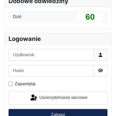
Dobowe odwiedziny
60
Dziś
Logowanie
Użytkownik
Hasło
Pokaż h
Zapamiętaj
Uwierzytelnianie sieciowe
Zaloguj