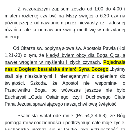
Z wczorajszym zapisem zeszło od 1:00 do 4:00 i
miałem rozterkę czy być na Mszy świętej o 6.30 czy na
późniejszej z odmawianiem przez niewiasty cz. radosnej
różańca, ale ja odmawiam swoją modlitwę w odczytanej
intencji.
Od Ołtarza św. popłyną słowa św. Apostoła Pawła (Kol
1,21-23) o tym, że
kiedyś byłem obcy dla Boga Ojca, a
nawet wrogiem w myśleniu i złych czynach
.
Pojednała
nas z Bogiem bestialska śmierć Syna Bożego
...byśmy
stali się nieskalanymi i nienagannymi z dążeniem do
świętości. Szkoda, że Apostoł nie wspominał o
Przeciwniku Boga, bo wówczas jeszcze nie było
Eucharystii...
Cudu Ostatniego czyli Duchowego Ciała
Pana Jezusa sprawiającego naszą chwilową świętość!
Psalmista wołał ode mnie (Ps 54,3-4.6.8), że Bóg
pomaga mi w codzienności i podtrzymuje całe moje życie.
Eucharystia ułożyła się w laurkę jako wdzięczność za