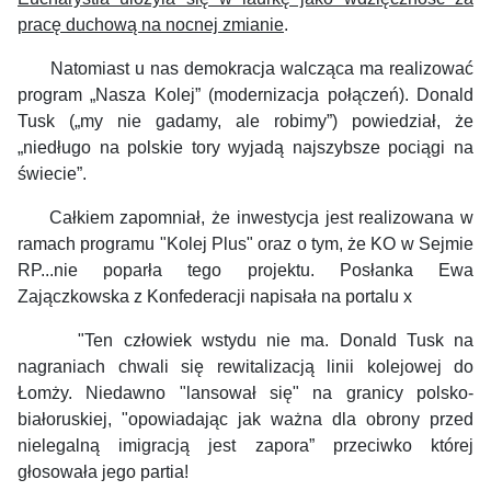
pracę duchową na nocnej zmianie
.
Natomiast u nas demokracja walcząca ma realizować
program „Nasza Kolej” (modernizacja połączeń). Donald
Tusk („my nie gadamy, ale robimy”) powiedział, że
„niedługo na polskie tory wyjadą najszybsze pociągi na
świecie”.
Całkiem zapomniał, że inwestycja jest realizowana w
ramach programu "Kolej Plus" oraz o tym, że KO w Sejmie
RP...nie poparła tego projektu. Posłanka Ewa
Zajączkowska z Konfederacji napisała na portalu x
"Ten człowiek wstydu nie ma. Donald Tusk na
nagraniach chwali się rewitalizacją linii kolejowej do
Łomży. Niedawno "lansował się" na granicy polsko-
białoruskiej, "opowiadając jak ważna dla obrony przed
nielegalną imigracją jest zapora” przeciwko której
głosowała jego partia!