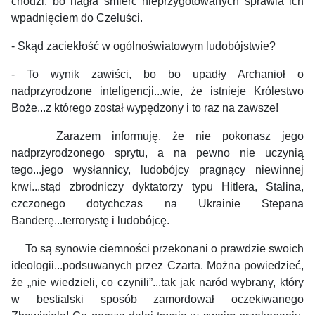
chodzi, bo nagła śmierć nieprzygotowanych sprawia ich
wpadnięciem do Czeluści.
- Skąd zaciekłość w ogólnoświatowym ludobójstwie?
- To wynik zawiści, bo bo upadły Archanioł o
nadprzyrodzone inteligencji...wie, że istnieje Królestwo
Boże...z którego
został wypędzony i to
raz na zawsze!
Zarazem informuję, że nie pokonasz jego
nadprzyrodzonego sprytu
, a na pewno nie uczynią
tego...jego wysłannicy, ludobójcy pragnący niewinnej
krwi...stąd zbrodniczy dyktatorzy typu Hitlera, Stalina,
czczonego dotychczas na Ukrainie Stepana
Banderę...terrorystę i ludobójcę.
To są synowie ciemności przekonani o prawdzie swoich
ideologii...podsuwanych przez Czarta. Można powiedzieć,
że „nie wiedzieli, co czynili”...tak jak naród wybrany, który
w bestialski sposób zamordował oczekiwanego