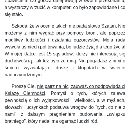
Zbawiciela! Co gorsza dalej trwają w swoim przekonaniu,
a wystarczy wrzucić w komputer: co było zapowiadane i co
się stało.
Szkoda, że w ocenie takich nie pada słowo Szatan. Nie
możemy z nim wygrać przy pomocy broni, ale poprzez
modlitwy ludzkości i działania egzorcystów. M
oja rada
wywoła uśmiech politowania, bo
ludzie żyją dla tego życia!
W mojej klatce jest 15 sąsiadów, którzy nie interesują się
duchowością...tak też było ze mną. Nie pogadasz z nimi o
śmierci wyzwalającej duszę i kłopotach w świecie
nadprzyrodzonym.
Proszę Cię,
nie patrz na nic, zauważ, co podpowiada ci
Książę Ciemności
. Pomyśl o tych, których zalewa
pewnością o ich wyjątkowości i wielkości, a w myślach,
słowach i uczynkach podsuwa wrogów do "tych, co nie z
nami” z dalszym pragnieniem budowania „związku
bratniego”, który nadal ma ogarnąć ludzki ród.