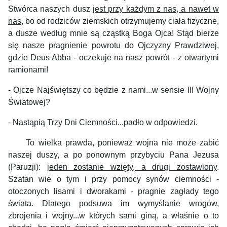
Stwórca naszych dusz
jest przy każdym z nas, a nawet w
nas
, bo od rodziców ziemskich otrzymujemy ciała fizyczne,
a dusze według mnie są cząstką Boga Ojca! Stąd bierze
się nasze pragnienie powrotu do Ojczyzny Prawdziwej,
gdzie Deus Abba - oczekuje na nasz powrót - z otwartymi
ramionami!
- Ojcze Najświętszy co będzie z nami...w sensie III Wojny
Światowej?
- Nastąpią Trzy Dni Ciemności...padło w odpowiedzi.
To wielka prawda, ponieważ wojna nie może zabić
naszej duszy, a po ponownym przybyciu Pana Jezusa
(Paruzji):
jeden zostanie wzięty, a drugi zostawiony
.
Szatan wie o tym i przy pomocy synów ciemności -
otoczonych lisami i dworakami - pragnie zagłady tego
świata. Dlatego podsuwa im wymyślanie wrogów,
zbrojenia i wojny...w których sami giną, a właśnie o to