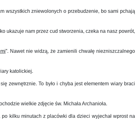
am wszystkich zniewolonych o przebudzenie, bo sami pchają
ko ukazuje nam przez cud stworzenia, czeka na nasz powrót,
imi
”. Nawet nie widzą, że zamienili chwałę niezniszczalnego
ry katolickiej.
ę zewnętrznie. To było i chyba jest elementem wiary braci
hodzie wielkie zdjęcie św. Michała Archanioła.
 po kilku minutach z placówki dla dzieci wyjechał wprost na