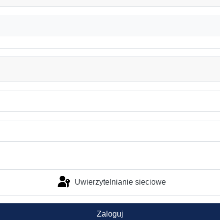
Uwierzytelnianie sieciowe
Zaloguj