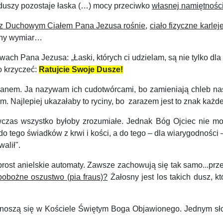
 duszy pozostaje łaska (…) mocy przeciwko
własnej namiętnośc
 z Duchowym Ciałem Pana Jezusa rośnie
,
ciało fizyczne karlej
óżny wymiar…
h Pana Jezusa: „Łaski, których ci udzielam, są nie tylko dla cie
o krzyczeć:
Ratujcie Swoje Dusze!
nem. Ja nazywam ich cudotwórcami, bo zamieniają chleb nasz
m. Najlepiej ukazałaby to ryciny, bo zarazem jest to znak każd
zas wszystko byłoby zrozumiałe. Jednak Bóg Ojciec nie mo
o tego świadków z krwi i kości, a do tego – dla wiarygodności –
alił".
wprost anielskie automaty. Zawsze zachowują się tak samo...pr
 pobożne oszustwo (pia fraus)?
Żałosny jest los takich dusz, k
szą się w Kościele Świętym Boga Objawionego. Jednym słowem