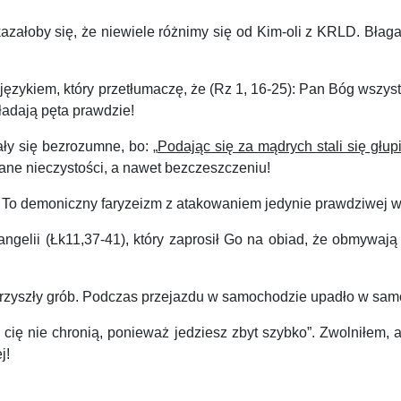
załoby się, że niewiele różnimy się od Kim-oli z KRLD. Błag
ęzykiem, który przetłumaczę, że (Rz 1, 16-25): Pan Bóg wszyst
kładają pęta prawdzie!
ły się bezrozumne, bo: „
Podając się za mądrych stali się głup
ane nieczystości, a nawet bezczeszczeniu!
To demoniczny faryzeizm z atakowaniem jedynie prawdziwej wia
lii (Łk11,37-41), który zaprosił Go na obiad, że obmywają si
rzyszły grób. Podczas przejazdu w samochodzie upadło w samoc
 cię nie chronią, ponieważ jedziesz zbyt szybko”. Zwolniłem, a
j!