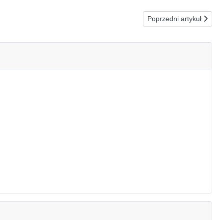
Następna strona: 13.1
Poprzedni artykuł