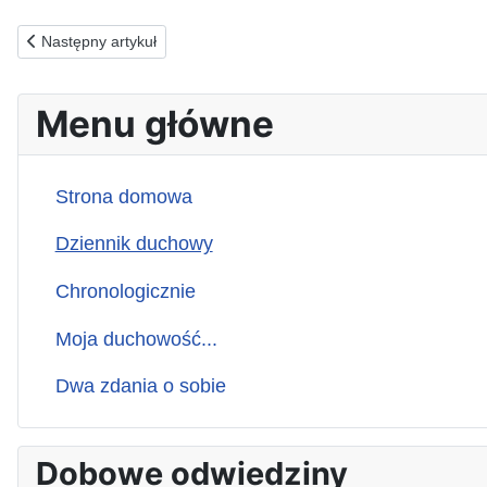
Poprzednia strona: 15.10.2025(ś) ZA TYCH, KTÓRZY PORZUCI
Następny artykuł
Menu główne
Strona domowa
Dziennik duchowy
Chronologicznie
Moja duchowość...
Dwa zdania o sobie
Dobowe odwiedziny