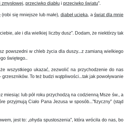
i zmysłowej
,
przeciwko diabłu
i
przeciwko światu
”.
e
(robi się mniejsze lub małe),
diabeł ucieka
, a
świat dla mnie
bie, ale i dla wielkiej liczby dusz”. Dodam, że niektórzy tak
 powszedni w chleb życia dla duszy...z zamianą wielkiego
ego świętego..
że wszystkiego ukazać, zezwolić na przychodzenie do nas
 grzeszników. To też budzi wątpliwości...tak jak powoływanie
zez miesiąc lub pół roku przychodzą na codzienną Msze św., a
tóre przyjmują Ciało Pana Jezusa w sposób...”fizyczny” (stąd
, jest to: „ohyda spustoszenia”, która wróciła do nas, bo