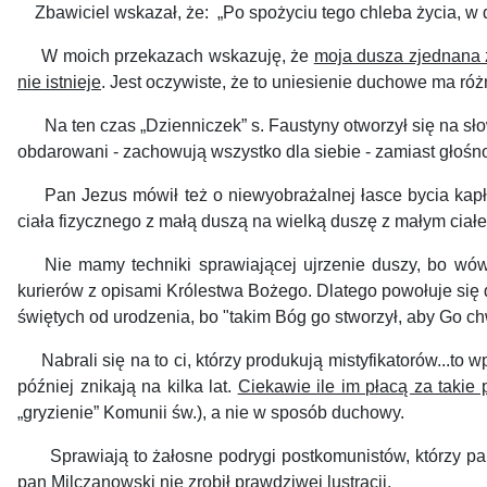
Zbawiciel wskazał, że: „Po spożyciu tego chleba życia, w
W moich przekazach wskazuję, że
moja dusza zjednana
nie istnieje
. Jest oczywiste, że to uniesienie duchowe ma r
Na ten czas „Dzienniczek” s. Faustyny otworzył się na słowac
obdarowani - zachowują wszystko dla siebie - zamiast głośn
Pan Jezus mówił też o niewyobrażalnej łasce bycia kapła
ciała fizycznego z małą duszą na wielką duszę z małym ciałe
Nie mamy techniki sprawiającej ujrzenie duszy, bo wówc
kurierów z opisami Królestwa Bożego. Dlatego powołuje się d
świętych od urodzenia, bo "takim Bóg go stworzył, aby Go chw
Nabrali się na to ci, którzy produkują mistyfikatorów...to 
później znikają na kilka lat.
Ciekawie ile im płacą za takie
„gryzienie” Komunii św.), a nie w sposób duchowy.
Sprawiają to żałosne podrygi postkomunistów, którzy pano
pan Milczanowski nie zrobił prawdziwej lustracji.