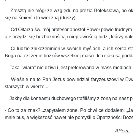
Zresztą nie mógł ze względu na prezia Boleksława, bo oka
się na śmierć i to wieczną (duszy).
Od Ołtarza św. mój profesor apostoł Paweł powie trudnym j
ale brzydzi się bezbożnością i nieprawością ludzi, którzy na
Ci ludzie znikczemnieli w swoich myślach, a ich serca sta
Boga na czczenie bożków wszelkiej maści. Ich ciała są podd
Taka "wiara" nie dziwi i jest preferowana w mass-mediach. 
Właśnie na to Pan Jezus powiedział faryzeuszowi w Ewange
starszych w wierze...
Jakby dla kontrastu duchowego trafiliśmy z żoną na nasz p
- Co to za znak?...zapytałem żonę. Po chwilce dodałem: „Ja
mnie bus, a większość nawet nie pomyśli o Opatrzności Boże
APeeL