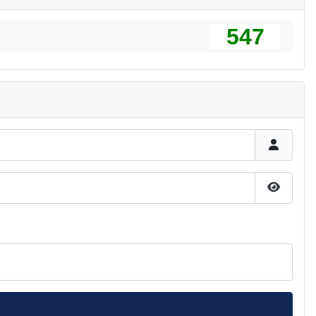
547
Pokaż h