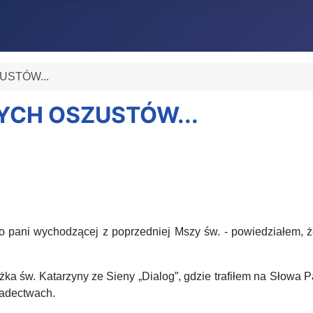
USTÓW...
NYCH OSZUSTÓW...
 do pani wychodzącej z poprzedniej Mszy św. - powiedziałem
św. Katarzyny ze Sieny „Dialog”, gdzie trafiłem na Słowa Pa
iadectwach.