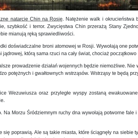
z­ne natarcie Chin na Rosję
. Natężenie walk i okrucieństwa
e, szybkość i terror. Zwycięstwa Chin przerażą Stany Zjed
iebie mianują ręką sprawied­liwości.
ki doświad­czalne broni atomowej w Rosji. Wywołają one potwor
ni jądrowej, którą sama rzuci na cały świat, chociaż początkow
l­sze prowadzenie działań wojennych będzie niemożliwe. Nie 
r­dzo potężnych i gwałtownych wstrząsów. Wstrząsy te będą prz
ice Wezuwiusza oraz przyległe wyspy zostaną ewakuowane
ie.
Na Morzu Śródziemnym ruchy dna wywołają potworne fale i z
ię poprawią. Ale są takie miasta, które ściągnęły na siebie 