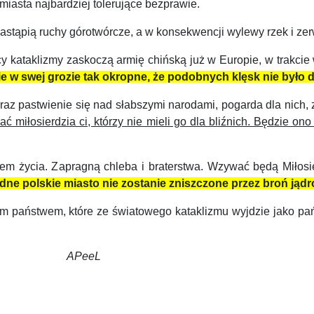
iasta najbardziej to­lerujące bezprawie.
ąpią ru­chy górotwórcze, a w konsekwencji wylewy rzek i zer
ataklizmy zaskoczą armię chińską już w Europie, w trakcie w
ie w swej grozie tak okropne, że podobnych klęsk nie było d
 pastwienie się nad słabszymi narodami, pogarda dla nich, zami
miłosierdzia ci, którzy nie mieli go dla bliźnich. Będzie ono
m życia. Zapragną chleba i braterstwa. Wzywać będą Miłosier
dne polskie miasto nie zostanie zniszczone przez broń jąd
aństwem, które ze światowego kataklizmu wyjdzie jako państw
APeeL
CJALISTYCZNEJ POMOCY LEKARSKIEJ...