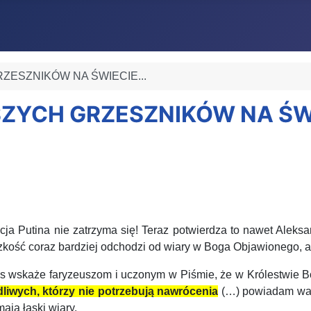
RZESZNIKÓW NA ŚWIECIE...
SZYCH GRZESZNIKÓW NA ŚWI
pcja Putina nie zatrzyma się! Teraz potwierdza to nawet Alek
zkość coraz bardziej odchodzi od wiary w Boga Objawionego, a
 wskaże faryzeuszom i uczonym w Piśmie, że w Królestwie B
dliwych, którzy nie potrzebują nawrócenia
(…) powiadam wam,
mają łaski wiary.