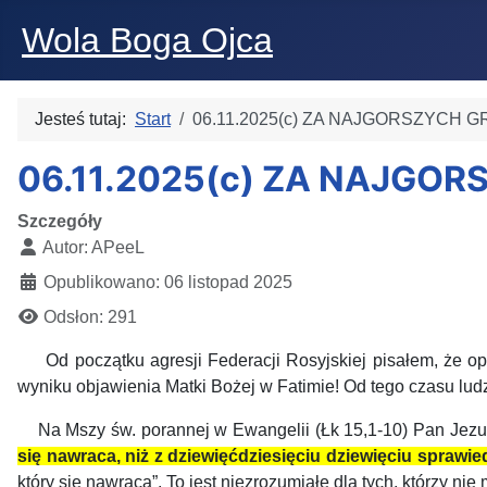
Wola Boga Ojca
Jesteś tutaj:
Start
06.11.2025(c) ZA NAJGORSZYCH G
06.11.2025(c) ZA NAJGOR
Szczegóły
Autor:
APeeL
Opublikowano: 06 listopad 2025
Odsłon: 291
Od początku agresji Federacji Rosyjskiej pisałem, że o
wyniku objawienia Matki Bożej w Fatimie! Od tego czasu lud
Na Mszy św. porannej w Ewangelii (Łk 15,1-10) Pan Jezus
się nawraca, niż z dziewięćdziesięciu dziewięciu sprawie
który się nawraca”. To jest niezrozumiałe dla tych, którzy nie 