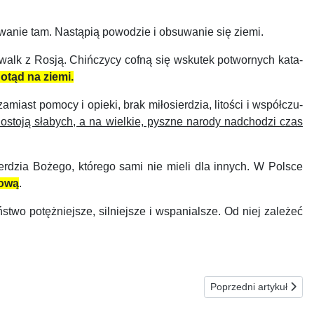
wanie tam. Nastąpią powodzie i obsuwanie się ziemi.
alk z Rosją. Chińczycy cofną się wskutek potwornych kata­
o­tąd na ziemi.
ast pomocy i opieki, brak miłosierdzia, litości i współczu­
 ostoją słabych, a na wielkie, pyszne narody nadchodzi czas
dzia Bożego, którego sami nie mieli dla innych. W Polsce
rową
.
o potężniejsze, silniejsze i wspanialsze. Od niej zależeć
Następna strona: 0
Poprzedni artykuł