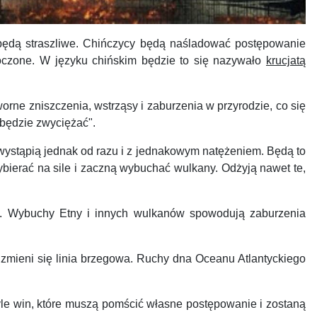
 będą straszliwe. Chińczycy będą naśladować postępowanie
noczone. W języku chińskim będzie to się nazywało
krucjatą
ne zniszczenia, wstrząsy i zaburzenia w przyrodzie, co się
o będzie zwyciężać".
wystąpią jednak od razu i z jednakowym natężeniem. Będą to
ybierać na sile i zaczną wybuchać wulkany. Odżyją nawet te,
. Wybuchy Etny i innych wulkanów spowodują zaburzenia
mieni się linia brzegowa. Ruchy dna Oceanu Atlantyckiego
tyle win, które muszą pomścić własne postępowanie i zostaną