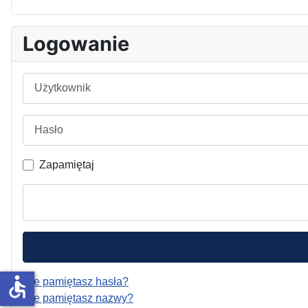
Logowanie
Użytkownik
Hasło
Zapamiętaj
accessible
Nie pamiętasz hasła?
Nie pamiętasz nazwy?