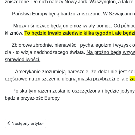
zniszczone. Do nich należy Nowy Jork, Waszyngton, a także m
Państwa Europy będą bardzo zniszczone. W Szwajcarii nast
Mrozy i śnieżyce będą uniemożliwiały pomoc. Od północy k
klizmów.
To będzie trwało zaledwie kilka tygodni, ale będz
Zbiorowe zbrodnie, nienawiść i pycha, egoizm i wyzysk oraz
cia - to wizja nadchodzącego świata.
Na próżno będą wzywać 
sprawiedliwości.
Amerykanie zrozumieją nareszcie, że dolar nie jest cele
częściowemu zniszczeniu ulegną miasta przy­brzeżne, ale
ża
Polska tym razem zostanie oszczędzona i będzie jedynym p
będzie przyszłość Europy.
Poprzednia strona: 07.11.2025(pt) ZA POTRZEBUJĄCYCH SPE
Następny artykuł