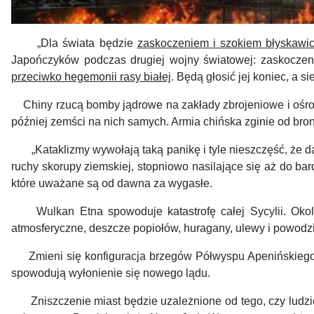
„Dla świata będzie
zaskoczeniem i szokiem błyskawic
Japończyków podczas drugiej wojny światowej: zaskoczeni
przeciwko hegemonii rasy białej
. Będą głosić jej koniec, a s
Chiny rzu­cą bomby jądrowe na zakłady zbrojeniowe i ośrod
póź­niej zemści na nich samych. Armia chińska zginie od bro
„Kataklizmy wywołają taką panikę i tyle nieszczęść, że da
ruchy skorupy ziemskiej, stopniowo nasilające się aż do ba
które uważane są od dawna za wygasłe.
Wulkan Etna spowoduje katastrofę całej Sycylii. Okol
atmosferyczne, deszcze po­piołów, huragany, ulewy i powodz
Zmieni się konfiguracja brzegów Półwyspu Apenińskiego. 
spowodują wyłonienie się nowego lądu.
Zniszczenie miast będzie uzależnione od tego, czy ludzie s