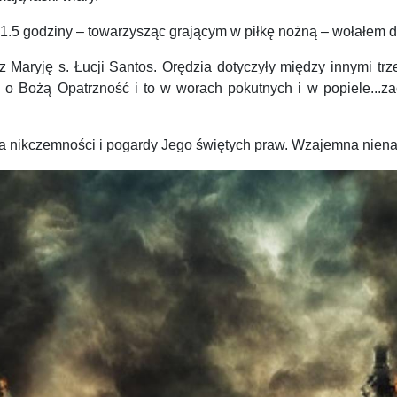
1.5 godziny – towarzysząc grającym w piłkę nożną – wołałem d
ryję s. Łucji Santos. Orędzia dotyczyły między innymi trzeci
 Bożą Opatrzność i to w worach pokutnych i w popiele...zacy
nikczemności i pogardy Jego świętych praw. Wzajemna nienawiść