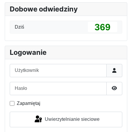
Dobowe odwiedziny
369
Dziś
Logowanie
Użytkownik
Hasło
Pokaż h
Zapamiętaj
Uwierzytelnianie sieciowe