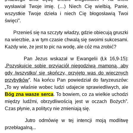
wysławiał Twoje imię. (…) Niech Cię wielbią, Panie,
wszystkie Twoje dzieła i niech Cię błogosławią Twoi
święci”.
Przenieś się na szczyty władzy, gdzie obiecują gruszki
na wierzbie, a w tym czasie chwalą się swoimi sukcesami.
Każdy wie, że jest to pic na wodę, ale cóż ma zrobić?
Pan Jezus wskazał w Ewangelii (Łk 16,9-15):
„
Pozyskujcie sobie przyjaciół niegodziwą mamoną, aby
gdy /wszystko/ się skończy, przyjęto was do wiecznych
przybytków
”. Na końcu Pan powiedział do faryzeuszów:
„To wy właśnie wobec ludzi udajecie sprawiedliwych, ale
Bóg zna wasze serca
. To bowiem, co za wielkie uchodzi
między ludźmi, obrzydliwością jest w oczach Bożych”.
Czas płynie, a politycy nie zmieniają się.
Jutro odmówię w tej intencji moją modlitwę
przebłagalną...