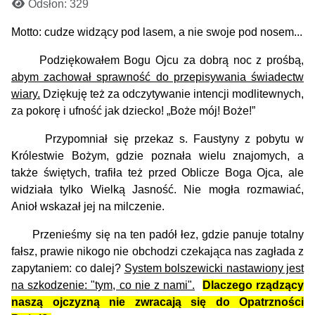
Odsłon: 329
Motto: cudze widzący pod lasem, a nie swoje pod nosem...
Podziękowałem Bogu Ojcu za dobrą noc z prośbą,
abym zachował sprawność do przepisywania świadectw
wiary.
Dziękuję też za odczytywanie intencji modlitewnych,
za pokorę i ufność jak dziecko! „Boże mój! Boże!”
Przypomniał się przekaz s. Faustyny z pobytu w
Królestwie Bożym, gdzie poznała wielu znajomych, a
także świętych, trafiła też przed Oblicze Boga Ojca, ale
widziała tylko Wielką Jasność. Nie mogła rozmawiać,
Anioł wskazał jej na milczenie.
Przenieśmy się na ten padół łez, gdzie panuje totalny
fałsz, prawie nikogo nie obchodzi czekająca nas zagłada z
zapytaniem: co dalej?
System bolszewicki nastawiony jest
na szkodzenie: "tym, co nie z nami".
Dlaczego rządzący
naszą ojczyzną nie zwracają się do Opatrzności