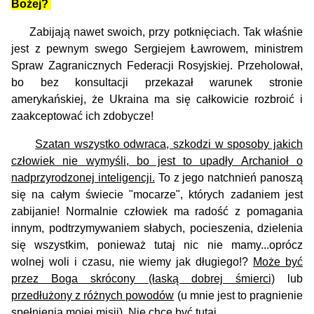
Bożej?
Zabijają nawet swoich, przy potknięciach. Tak właśnie
jest z pewnym swego Sergiejem Ławrowem, ministrem
Spraw Zagranicznych Federacji Rosyjskiej. Przeholował,
bo bez konsultacji przekazał warunek stronie
amerykańskiej, że Ukraina ma się całkowicie rozbroić i
zaakceptować ich zdobycze!
Szatan wszystko odwraca, szkodzi w sposoby jakich
człowiek nie wymyśli, bo jest to upadły Archanioł o
nadprzyrodzonej inteligencji.
To z jego natchnień panoszą
się na całym świecie "mocarze", których zadaniem jest
zabijanie! Normalnie człowiek ma radość z pomagania
innym, podtrzymywaniem słabych, pocieszenia, dzielenia
się wszystkim, ponieważ tutaj nic nie mamy...oprócz
wolnej woli i czasu, nie wiemy jak długiego!?
Może być
przez Boga skrócony (łaską dobrej śmierci)
lub
przedłużony z różnych powodów
(u mnie jest to pragnienie
spełnienia mojej misji). Nie chcę być tutaj...