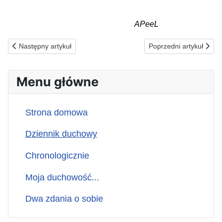
APeeL
Poprzednia strona: 09.11.2025(n) ZA TYCH, KTÓRZY DZIĘKUJĄ
Następna strona: 07
Następny artykuł
Poprzedni artykuł
Menu główne
Strona domowa
Dziennik duchowy
Chronologicznie
Moja duchowość...
Dwa zdania o sobie