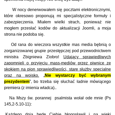
W nocy denerwowałem się pocztami elektronicznymi,
które okresowo proponują mi specjalistyczne formuły i
zabezpieczenia. Miałem wielki strach, ponieważ nie
mogłem przesłać kodów do aktualizacji Joomli, a moja
strona nie podoba się.
Od rana do wieczora wszystkie mas media bębnią o
zorganizowanej grupie przestępczej pod przewodnictwem
ministra Zbigniewa Ziobro!
Udający sprawiedliwych
zapomnieli o przyjęciu mass-mediów przez piwnice ze
skokiem na pion sprawiedliwości, stare służby specjalne
oraz na wojsko.
„
Nie wystarczy być wybranym
prezydentem
”, bo trzeba się słuchać ładnie mówiącego
premiera (z imienia władca)..
Na Mszy św. porannej psalmista wołał ode mnie (Ps
145,2-5.10-11):
„Każdego dnia będę Ciebie błogosławił i na wieki