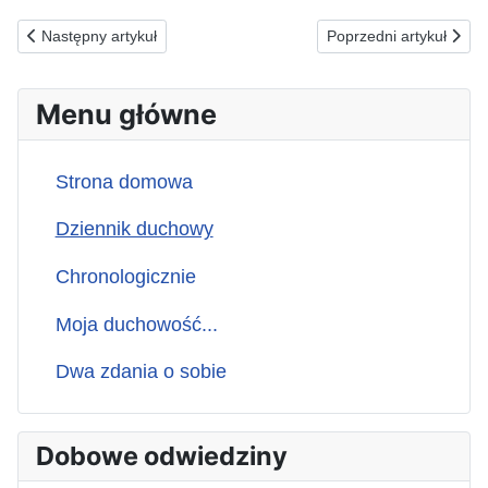
Poprzednia strona: 22.01.2026(c) ZA TYCH, KTÓRZY ZAUFALI B
Następna strona: 20
Następny artykuł
Poprzedni artykuł
Menu główne
Strona domowa
Dziennik duchowy
Chronologicznie
Moja duchowość...
Dwa zdania o sobie
Dobowe odwiedziny