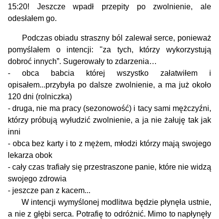
15:20! Jeszcze wpadł przepity po zwolnienie, ale
odesłałem go.
Podczas obiadu straszny ból zalewał serce, ponieważ
pomyślałem o intencji: "za tych, którzy wykorzystują
dobroć innych”. Sugerowały to zdarzenia…
- obca babcia której wszystko załatwiłem i
opisałem...przybyła po dalsze zwolnienie, a ma już około
120 dni (rolniczka)
- druga, nie ma pracy (sezonowość) i tacy sami mężczyźni,
którzy próbują wyłudzić zwolnienie, a ja nie żałuję tak jak
inni
- obca bez karty i to z mężem, młodzi którzy mają swojego
lekarza obok
- cały czas trafiały się przestraszone panie, które nie widzą
swojego zdrowia
- jeszcze pan z kacem...
W intencji wymyślonej modlitwa będzie płynęła ustnie,
a nie z głębi serca. Potrafię to odróżnić. Mimo to napłynęły