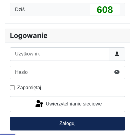
608
Dziś
Logowanie
Użytkownik
Hasło
Pokaż h
Zapamiętaj
Uwierzytelnianie sieciowe
Zaloguj