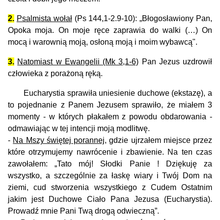
2.
Psalmista wołał
(Ps 144,1-2.9-10): „Błogosławiony Pan,
Opoka moja. On moje ręce zaprawia do walki (…) On
mocą i warownią moją, osłoną moją i moim wybawcą".
3.
Natomiast w Ewangelii (Mk 3,1-6)
Pan Jezus uzdrowił
człowieka z porażoną ręką.
Eucharystia sprawiła uniesienie duchowe (ekstazę), a
to pojednanie z Panem Jezusem sprawiło, że miałem 3
momenty - w których płakałem z powodu obdarowania -
odmawiając w tej intencji moją modlitwę.
-
Na Mszy świętej porannej
, gdzie ujrzałem miejsce przez
które otrzymujemy nawrócenie i zbawienie. Na ten czas
zawołałem: „Tato mój! Słodki Panie ! Dziękuję za
wszystko, a szczególnie za łaskę wiary i Twój Dom na
ziemi, cud stworzenia wszystkiego z Cudem Ostatnim
jakim jest Duchowe Ciało Pana Jezusa (Eucharystia).
Prowadź mnie Pani Twą drogą odwieczną”.