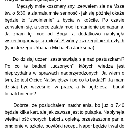
Męczyły mnie koszmary sny...zerwałem się na Mszę
św. o 6:30, a złamała mnie senność - jak się później okaże
będzie to "zwolnienie" z bycia w kościle. Po czasie
zerwałem się, a serce zalała moc i pragnienie pomagania.
Ja znam tę moc od Boga, a dodatkowo napłynęła
wszechogarniającą miłość Stwórcy, szczególnie do złych
(typu Jerzego Urbana i Michael’a Jacksona).
Do dzisiaj uczeni zastanawiają się nad pastuszkami?
Po co te badani „uczonych”, których wiedza jest
nieprzydatna w sprawach nadprzyrodzonych! Ja wiem o
tym, że jest Ojciec Najświętszy i po co to badać!? Ja mam
dzisiaj być wcześniej w pracy, a ty będziesz badał
to natchnienie?
Dobrze, że posłuchałem natchnienia, bo już o 7.40
będzie kilka kart, ale jak zawsze jest to pułapka. Napłynęła
wielka ilość chorych: babci z opieką, przestraszone panie,
omdlenie w szkole, powtórki recept. Napór będzie trwał do