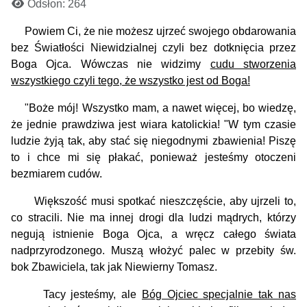
Odsłon: 264
Powiem Ci, że nie możesz ujrzeć swojego obdarowania
bez Światłości Niewidzialnej czyli bez dotknięcia przez
Boga Ojca. Wówczas nie widzimy
cudu stworzenia
wszystkiego czyli tego, że wszystko jest od Boga!
"Boże mój! Wszystko mam, a nawet więcej, bo wiedzę,
że jednie prawdziwa jest wiara katolickia! "W tym czasie
ludzie żyją tak, aby stać się niegodnymi zbawienia! Piszę
to i chce mi się płakać, ponieważ jesteśmy otoczeni
bezmiarem cudów.
Większość musi spotkać nieszczęście, aby ujrzeli to,
co stracili. Nie ma innej drogi dla ludzi mądrych, którzy
negują istnienie Boga Ojca, a wręcz całego świata
nadprzyrodzonego. Muszą włożyć palec w przebity św.
bok Zbawiciela, tak jak Niewierny Tomasz.
Tacy jesteśmy, ale
Bóg Ojciec specjalnie tak nas