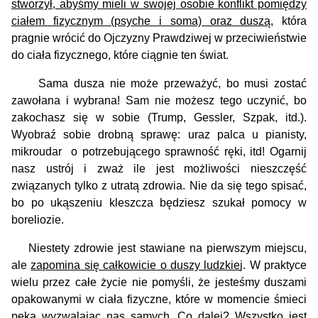
stworzył, abyśmy mieli w swojej osobie konflikt pomiędzy
ciałem fizycznym (psyche i soma) oraz duszą
, która
pragnie wrócić do Ojczyzny Prawdziwej w przeciwieństwie
do ciała fizycznego, które ciągnie ten świat.
Sama dusza nie może przeważyć, bo musi zostać
zawołana i wybrana! Sam nie możesz tego uczynić, bo
zakochasz się w sobie (Trump, Gessler, Szpak, itd.).
Wyobraź sobie drobną sprawę: uraz palca u pianisty,
mikroudar o potrzebującego sprawność ręki, itd! Ogarnij
nasz ustrój i zważ ile jest możliwości nieszczęść
związanych tylko z utratą zdrowia. Nie da się tego spisać,
bo po ukąszeniu kleszcza będziesz szukał pomocy w
boreliozie.
Niestety zdrowie jest stawiane na pierwszym miejscu,
ale
zapomina się całkowicie o duszy ludzkie
j. W praktyce
wielu przez całe życie nie pomyśli, że jesteśmy duszami
opakowanymi w ciała fizyczne, które w momencie śmieci
pęka wyzwalając nas samych. Co dalej? Wszystko jest