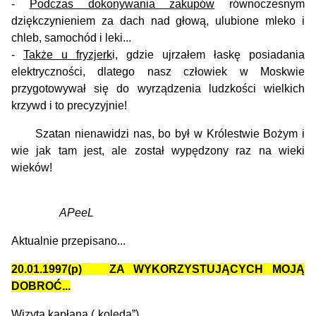
-
Podczas dokonywania zakupów
równoczesnym
dziękczynieniem za dach nad głową, ulubione mleko i
chleb, samochód i leki...
-
Także u fryzjerk
i, gdzie ujrzałem łaskę posiadania
elektryczności, dlatego nasz człowiek w Moskwie
przygotowywał się do wyrządzenia ludzkości wielkich
krzywd i to precyzyjnie!
Szatan nienawidzi nas, bo był w Królestwie Bożym i
wie jak tam jest, ale został wypędzony raz na wieki
wieków!
APeeL
Aktualnie przepisano...
20.01.1997(p) ZA WYKORZYSTUJĄCYCH MOJĄ
DOBROĆ...
Wizyta kapłana („kolęda”)…