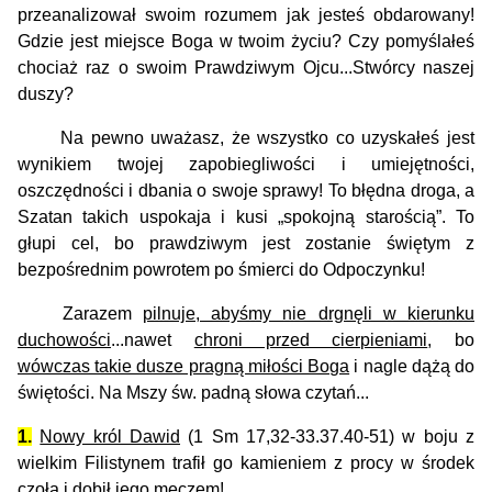
przeanalizował swoim rozumem jak jesteś obdarowany!
Gdzie jest miejsce Boga w twoim życiu? Czy pomyślałeś
chociaż raz o swoim Prawdziwym Ojcu...Stwórcy naszej
duszy?
Na pewno uważasz, że wszystko co uzyskałeś jest
wynikiem twojej zapobiegliwości i umiejętności,
oszczędności i dbania o swoje sprawy! To błędna droga, a
Szatan takich uspokaja i kusi „spokojną starością”. To
głupi cel, bo prawdziwym jest zostanie świętym z
bezpośrednim powrotem po śmierci do Odpoczynku!
Zarazem
pilnuje, abyśmy nie drgnęli w kierunku
duchowości
...nawet
chroni przed cierpieniami
, bo
wówczas takie dusze pragną miłości Boga
i nagle dążą do
świętości. Na Mszy św. padną słowa czytań...
1.
Nowy król Dawid
(1 Sm 17,32-33.37.40-51) w boju z
wielkim Filistynem trafił go kamieniem z procy w środek
czoła i dobił jego meczem!