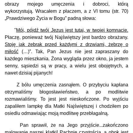
obrazy mojego umęczenia i dobroci, którą
wykorzystują. Wracałem z płaczem, a z VI tomu (str. 70)
„Prawdziwego Życia w Bogu” padną słowa:
"
Mój, pójdź twój Jezus jest tutaj, w twojej komnacie.
Płaczę, ponieważ twój Najświętszy jest bardzo obrażany.
Stoję jak żebrak przed każdymi z drzwiami, żebrzę o
miłość
(…)”. Tak, Pan Jezus nie jest zapraszany do
każdego mieszkania. Żona wygląda przez okno, ja jestem
senny, sąsiedzi są w pracy, a wielu jest obojętnych, a
nawet dzisiaj pijanych!
Z bólu umęczenia zasnąłem. O przybyciu kapłana
otrzymaliśmy błogosławieństwo, a po modlitwie
rozmawialiśmy. To jest jest nieskończone. Po wyjściu
zapaliłem lampkę dla Matki Najświętszej i chodziłem po
osiedlu odmawiając moją modlitwę przebłagalną.
Pan sprawił, że na Jego przyjście...zakończono
malowanie naszej klatki! Pachnie czystością, a obok jest