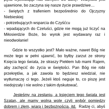
ujawnione, bo zaczyna się nasze życie prawdziwe…
- świętych z trafieniem bezpośrednio do Ojczyzny
Niebieskiej
- potrzebujących wsparcia do Czyśćcu
- wpadających do Czeluści, gdzie nie mogą już liczyć na
Miłosierdzie Boże, bo wyrok jest wydawany raz i
nieodwołanie!
Gdzie to wszystko jest? Mało ważne, nawet Bóg nie
może tego w pełni ujawnić, bo byłby zarzut ze strony
Księcia tego świata, że straszy Piekłem lub mami Rajem,
aby zachęcić do życia w świętości. Pan Bóg nie robi
przekrętów, a jak zawoła to będziesz wiedział, nie
wytłumaczę ci tego. Jeżeli ktoś neguje to, co piszę jest
niedojrzały i nie wolno z takim dyskutować.
Jesteśmy na zesłaniu, a księciem tego świata jest
Szatan, ale mamy wolną wolę czyli wybór pomiędzy
dobrem i złem, wiarą i bezbożnością, itd.
Radzę ci, abyś