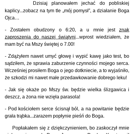
Dzisiaj planowałem jechać do pobliskiej
kaplicy...zobacz na tym tle „mój pomysł”, a działanie Boga
Ojca…
- Zostałem obudzony o 6:20, a u mnie jest
znak
zaproszenia do naszej świątyni
...wprost wiedziałem, że
mam być na Mszy świętej o 7.00!
- Zdążyłem nawet umyć głowę i wypić kawę jako test, bo
sądziłem, że sprawia zaburzenie czynności mojego serca.
Wcześniej prosiłem Boga o jego dotkniecie, a to wyjaśniło,
że szkodzi mi nawet małe przedawkowanie dobrego leku!
- Jak się okaże po Mszy św. będzie wielka ślizgawica i
deszcz, a żona nie wzięła parasola!
- Pod kościołem serce ścisnął ból, a na powitanie będzie
grała trąbka...zarazem popłynie pieśń do Boga.
Popłakałem się z dziękczynieniem, bo zaskoczył mnie