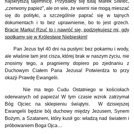
najskrytszą tajemnicę. Przydałby się tutaj Marek Siwiec,
„czerwony papież”, ale on wie, że wierni nie mogą mieszać
się do polityki, a szczególnie paprać się w tajnych
dokumentach i to bez uprawnienie, bo to jest grzech.
Bracie Marku! Rzuć to i nawróć się, podziękujesz mi, gdy
spotkamy się w Królestwie Niebieskim!
Pan Jezus był 40 dni na pustyni: bez pokarmu i wody,
ale właśnie tam jest cisza, której brak w naszym życiu, nie
znosimy tego, a pragniemy dopiero po zjednaniu z
Duchowym Ciałem Pana Jezusa! Potwierdza to przy
okazji Prawdę Ewangelii.
Nie ma tego Cudu Ostatniego w kościołach
oderwanych od papieża! W tym czasie wzrok zatrzymał
Bóg Ojciec na sklepieniu świątyni. W dzisiejszej
Ewangelii będzie bój duchowy między Jezusem, Synem
Bożym, a Szatanem, który kusił go: władzą nad światem i
próbowaniem Boga Ojca…