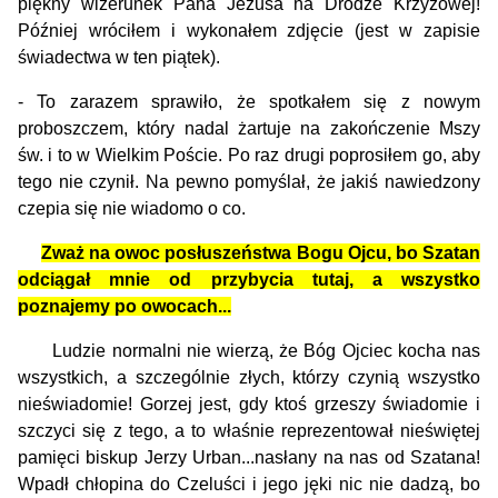
piękny wizerunek Pana Jezusa na Drodze Krzyżowej!
Później wróciłem i wykonałem zdjęcie (jest w zapisie
świadectwa w ten piątek).
- To zarazem sprawiło, że spotkałem się z nowym
proboszczem, który nadal żartuje na zakończenie Mszy
św. i to w Wielkim Poście. Po raz drugi poprosiłem go, aby
tego nie czynił. Na pewno pomyślał, że jakiś nawiedzony
czepia się nie wiadomo o co.
Zważ na owoc posłuszeństwa Bogu Ojcu, bo Szatan
odciągał mnie od przybycia tutaj, a wszystko
poznajemy po owocach...
Ludzie normalni nie wierzą, że Bóg Ojciec kocha nas
wszystkich, a szczególnie złych, którzy czynią wszystko
nieświadomie! Gorzej jest, gdy ktoś grzeszy świadomie i
szczyci się z tego, a to właśnie reprezentował nieświętej
pamięci biskup Jerzy Urban...nasłany na nas od Szatana!
Wpadł chłopina do Czeluści i jego jęki nic nie dadzą, bo