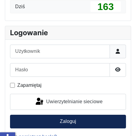
163
Dziś
Logowanie
Użytkownik
Hasło
Pokaż h
Zapamiętaj
Uwierzytelnianie sieciowe
Zaloguj