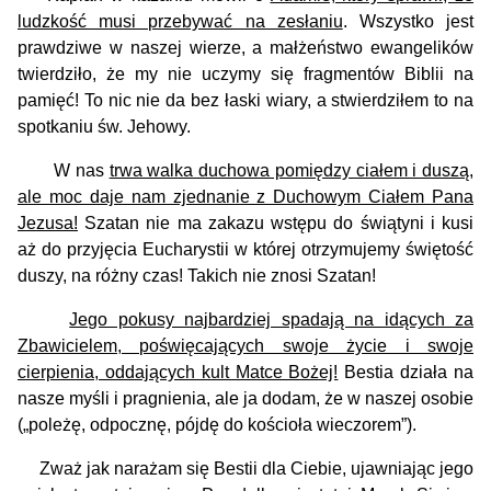
ludzkość musi przebywać na zesłaniu
. Wszystko jest
prawdziwe w naszej wierze, a małżeństwo ewangelików
twierdziło, że my nie uczymy się fragmentów Biblii na
pamięć! To nic nie da bez łaski wiary, a stwierdziłem to na
spotkaniu św. Jehowy.
W nas
trwa walka duchowa pomiędzy ciałem i duszą,
ale moc daje nam zjednanie z Duchowym Ciałem Pana
Jezusa!
Szatan nie ma zakazu wstępu do świątyni i kusi
aż do przyjęcia Eucharystii w której otrzymujemy świętość
duszy, na różny czas! Takich nie znosi Szatan!
Jego pokusy najbardziej spadają na idących za
Zbawicielem, poświęcających swoje życie i swoje
cierpienia, oddających kult Matce Bożej!
Bestia działa na
nasze myśli i pragnienia, ale ja dodam, że w naszej osobie
(„poleżę, odpocznę, pójdę do kościoła wieczorem”).
Zważ jak narażam się Bestii dla Ciebie, ujawniając jego