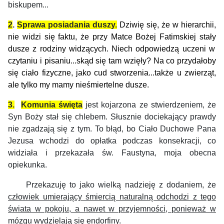
biskupem...
2
.
Sprawa posiadania duszy.
Dziwię się, że w hierarchii,
nie widzi się faktu, że ​​przy Matce Bożej Fatimskiej stał
y
dusze z rodziny
widzących
. Niech odpowiedzą uczeni w
czytaniu i
pisaniu...
skąd się tam wzięły?
Na co przydałoby
się ciało fizyczne, jako cud stworzenia...
także u zwierząt,
ale t
ylko
my mamy
nieśmiertelne dusze.
3.
Komunia święta
jest kojarzona ze stwierdzeniem, że
Syn Boży stał się chlebem.
Słusznie dociekający prawdy
nie zgadzają się z tym.
To błąd, bo Ciało Duchowe Pana
Jezusa wchodzi do opłatka podczas konsekracji, co
widziała i przekazała św. Faustyna, moja obecna
opiekunka.
Przekazuję to jako wielką nadzieję z dodaniem, że
człowiek umierający śmiercią naturalną odchodzi z tego
świata w pokoju, a nawet w przyjemności, ponieważ w
mózgu wydzielają się endorfiny.