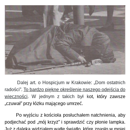
Dalej art. o Hospicjum w Krakowie: „Dom ostatnich
radości”.
To bardzo piękne określenie naszego odejścia do
wieczności
. W jednym z takich był k
ot,
który zawsze
„czuwał” przy
łóżk
u
mającego umrzeć
.
Po wyjściu z kościoła posłuchałem natch
nienia
, aby
podjechać pod „mój krzyż” i sprawdzić czy płonie lampka.
Już z daleka widziałem wątłe światło, które
zgasł
o
w mojej