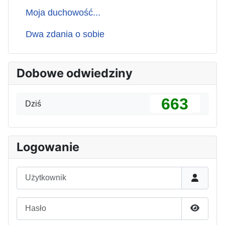
Moja duchowość...
Dwa zdania o sobie
Dobowe odwiedziny
663
Dziś
Logowanie
Użytkownik
Hasło
Pokaż h