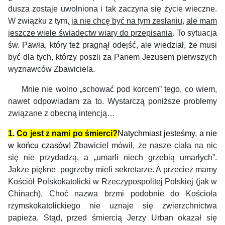
dusza zostaje uwolniona i tak zaczyna się życie wieczne.
W związku z tym,
ja nie chcę być na tym zesłaniu
,
ale mam
jeszcze wiele świadectw wiary do przepisania
. To sytuacja
św. Pawła, który też pragnął odejść, ale wiedział, że musi
być dla tych, którzy poszli za Panem Jezusem pierwszych
wyznawców Zbawiciela.
Mnie nie wolno „schować pod korcem” tego, co wiem,
nawet odpowiadam za to. Wystarczą poniższe problemy
związane z obecną intencją…
1
.
Co jest z nami po śmierci?
Natychmiast jesteśmy, a nie
w końcu czasów!
Zbawiciel mówił, że nasze ciał
a
na nic
się nie przyda
dzą,
a
„umarli niech grzebią umarłych”.
Jakże piękne pogrzeby
mieli
sekretarz
e
. A przecież
mamy
Kościół Polskokatolicki w Rzeczypospolitej Polskiej (jak w
Chinach).
Choć nazwa brzmi podobnie do Kościoła
rzymskokatolickiego nie uznaje
się
zwierzchnictwa
papieża.
Stąd, przed śmiercią Jerzy Urban okazał się