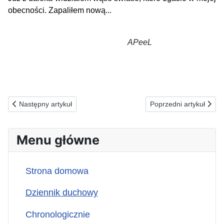
obecności. Zapaliłem nową...
APeeL
Poprzednia strona: 25.02.2026(ś) ZA OTRZYMUJĄCYCH POMOC
Następna strona: 23
Następny artykuł
Poprzedni artykuł
Menu główne
Strona domowa
Dziennik duchowy
Chronologicznie