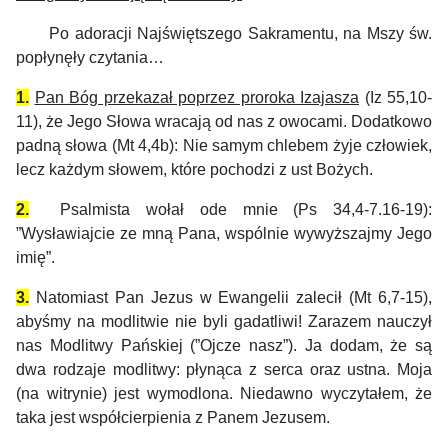
Po adoracji Najświętszego Sakramentu, na Mszy św.
popłynęły czytania…
1.
Pan Bóg przekazał poprzez proroka Izajasza
(Iz 55,10-
11), że Jego Słowa wracają od nas z owocami. Dodatkowo
padną słowa (Mt 4,4b): Nie samym chlebem żyje człowiek,
lecz każdym słowem, które pochodzi z ust Bożych.
2.
Psalmista wołał ode mnie (Ps 34,4-7.16-19):
”Wysławiajcie ze mną Pana, wspólnie wywyższajmy Jego
imię”.
3.
Natomiast Pan Jezus w Ewangelii
zalecił
(Mt 6,7-15),
abyśmy na modlitwie nie byli gadatliwi! Zarazem nauczył
nas Modlitwy Pańskiej (”Ojcze nasz”). Ja dodam, że są
dwa rodzaje modlitwy: płynąca z serca oraz ustna. Moja
(na witrynie) jest wymodlona. Niedawno wyczytałem, że
taka jest współcierpienia z Panem Jezusem.