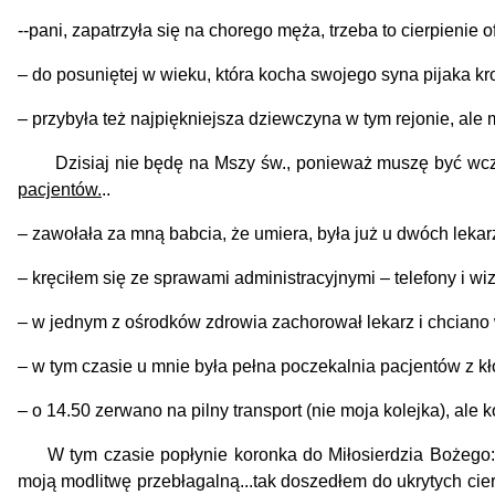
-
-
pani, zapatrzyła się na chorego męża, trzeba to cierpienie 
–
do posuniętej w wieku, która kocha swojego syna pijaka
–
przybyła też najpiękniejsza dziewczyna w tym rejonie, ale m
Dzisiaj nie będę na Mszy św., ponieważ muszę być wcze
pacjentów.
..
– zawołała za mną babcia, że umiera, była już u dwóch lekarz
– kręciłem się ze sprawami administracyjnymi
–
telefony i w
– w jednym z ośrodków zdrowia zachorował lekarz i chciano 
– w tym czasie u mnie była pełna pocz
–
o 14.50 zerwano na pilny transport (nie moja kolejka), ale k
W tym czasie popłynie koronka do Miłosierdzia Bożego:
moją modlitwę przebłagalną...tak doszedłem do ukrytych cie