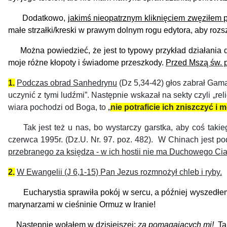
Dodatkowo,
jakimś nieopatrznym kliknięciem zwęziłem p
małe strzałki/kreski w prawym dolnym rogu edytora, aby rozs
Można powiedzieć, że jest to typowy przykład działania
moje różne kłopoty i świadome przeszkody.
Przed Mszą św. 
1.
Podczas obrad Sanhedrynu
(Dz 5,34-42) głos zabrał Gama
uczynić z tymi ludźmi”. Następnie wskazał na sekty czyli „re
wiara pochodzi od Boga, to „
nie potraficie ich zniszczyć i
Tak jest też u nas, bo wystarczy garstka, aby coś taki
czerwca 1995r. (Dz.U. Nr. 97. poz. 482).
W Chinach jest pod
przebranego za księdza - w ich hostii nie ma Duchowego Ci
2.
W Ewangelii (J 6,1-15) Pan Jezus rozmnożył chleb i ryby.
Eucharystia sprawiła pokój w sercu, a później wyszedłem 
marynarzami w cieśninie Ormuz w Iranie!
Następnie wołałem w dzisiejszej:
za pomagających mi!
Ta