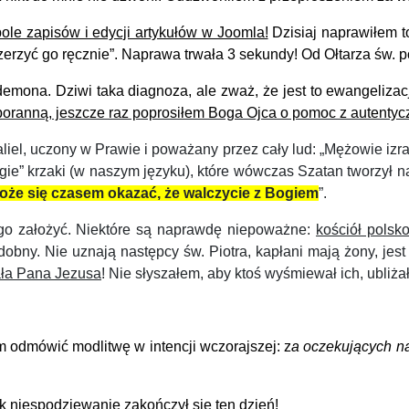
ole zapisów i edycji artykułów w Joomla!
Dzisiaj naprawiłem to 
zerzyć go ręcznie”. Naprawa trwała 3 sekundy!
Od Ołtarza św. p
 demona.
Dziwi taka diagnoza, ale zważ, że jest to ewangeliza
poranną, jeszcze raz poprosiłem Boga Ojca o pomoc z autenty
liel, uczony w Prawie i poważany przez cały lud: „Mężowie izra
ligie” krzaki (w naszym języku), które wówczas Szatan tworzył 
 może się czasem okazać, że walczycie z Bogiem
”.
ego założyć. Niektóre są naprawdę niepoważne:
kościół polsko
obny. Nie uznają następcy św. Piotra, kapłani mają żony, jes
ała Pana Jezusa
! Nie słyszałem, aby ktoś wyśmiewał ich, ubliża
odmówić modlitwę w intencji wczorajszej: z
a oczekujących n
k niespodziewanie zakończył się ten dzień!