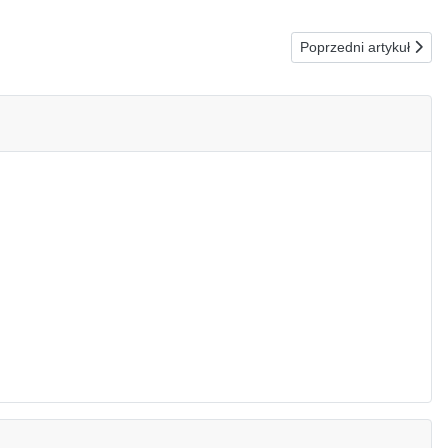
Następna strona: 16
Poprzedni artykuł