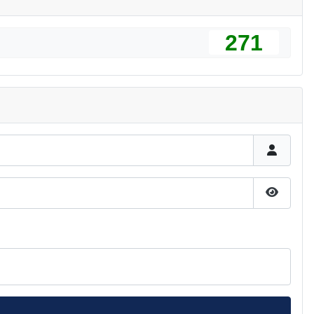
271
Pokaż h