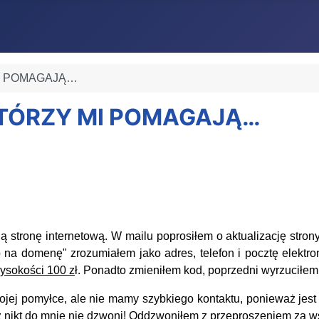
 MI POMAGAJĄ…
 KTÓRZY MI POMAGAJĄ…
ą stronę internetową.
W mailu poprosiłem o aktualizację stron
p na domenę" zrozumiałem jako adres, telefon i pocztę elektro
wysokości 100 z
ł. Ponadto zmieniłem kod, poprzedni wyrzuciłem
j pomyłce, ale nie mamy szybkiego kontaktu, ponieważ jest p
 nikt do mnie nie dzwoni! Oddzwoniłem z przeproszeniem za ws