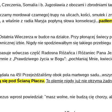
 Czeczenia, Somalia i b. Jugosławia z obozami i zbrodniami ta
rny mordował czarnego) trupy na ulicach, kości, smutek i zni
, a właśnie z radia Maryja popłyną słowa konsekracji...
padłem
tatnia Wieczerza w budce na działce. Przy płonącej świecy po
nicznej izbie.
Nigdy nie spodziewałbym się takiego przebiegu 
 pasuje wówczas część Radosna Różańca i Różaniec Pana Jez
nie z „Prawdziwego życia w Bogu”: „pochłaniaj Mnie, kwiecie,
lądała na 45! Przejeżdżaliśmy obok pola martwego sadu...wszys
ą się pod Ścianą Płaczu.
To plemię nigdy już nie otrzyma żad
zus wprost powiedział: "masz wolne, nie budzą cię chorzy, a