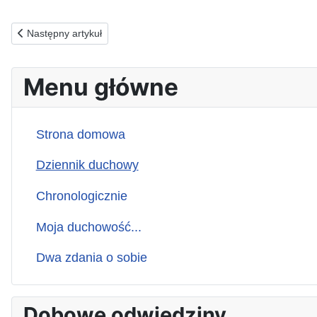
AP
Poprzednia strona: 18.04.2026(s) ZA TYCH, KTÓRZY WIEDZĄ
Następny artykuł
Menu główne
Strona domowa
Dziennik duchowy
Chronologicznie
Moja duchowość...
Dwa zdania o sobie
Dobowe odwiedziny