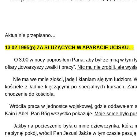
APe
Aktualnie przepisano…
13.02.1995(p) ZA SŁUŻĄCYCH W APARACIE UCISKU…
O 3.00 w nocy poprosiłem Pana, aby był ze mną w tym tygo
ofiary „towarzyszy „walki i pracy”.
Nic mu nie zrobili, ale wys
Nie ma we mnie złości, jadę i kłaniam się tym ludziom. Wyr
kościele z ładnie klęczącymi po specjalnych kursach. Z
chodzenie do kościoła.
Wróciła praca w jednostce wojskowej, gdzie oddawałem serce 
Kain i Abel. Pan Bóg wszystko pokazuje.
Moje serce było pus
Jakby na pocieszenie była u mnie dziewczynka, która m
napłynął pokój, wrócił Pan Jezus!
Jakże w tym czasie pasu