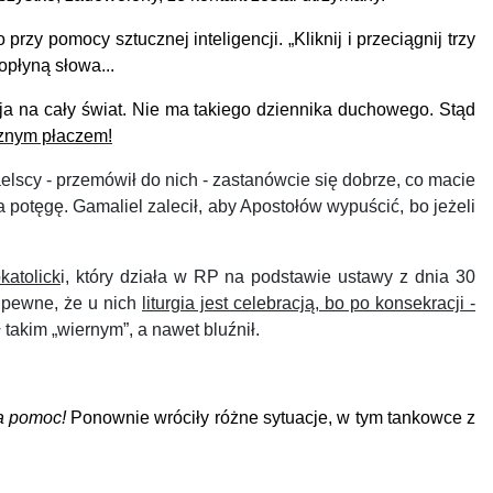
przy pomocy sztucznej inteligencji. „Kliknij i przeciągnij trzy
opłyną słowa...
cja na cały świat. Nie ma takiego dziennika duchowego. Stąd
cznym płaczem!
elscy - przemówił do nich - zastanówcie się dobrze, co macie
na potęgę.
Gamaliel zalecił, aby Apostołów wypuścić, bo jeżeli
katolick
i, który działa w RP na podstawie ustawy z dnia 30
t pewne, że u nich
liturgia jest celebracją, bo po konsekracji -
ł takim „wiernym”, a nawet bluźnił.
a pomoc!
Ponownie wróciły różne sytuacje, w tym tankowce z