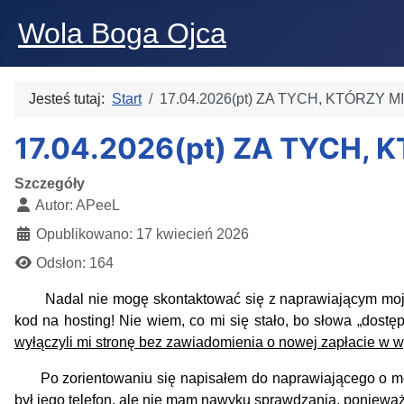
Wola Boga Ojca
Jesteś tutaj:
Start
17.04.2026(pt) ZA TYCH, KTÓRZY
17.04.2026(pt) ZA TYCH,
Szczegóły
Autor:
APeeL
Opublikowano: 17 kwiecień 2026
Odsłon: 164
Nadal nie mogę skontaktować się z naprawiającym moj
kod na hosting! Nie wiem, co mi się stało, bo słowa „dostę
wyłączyli mi stronę bez zawiadomienia o nowej zapłacie w 
Po zorientowaniu się napisałem do naprawiającego o moje
był jego telefon, ale nie mam nawyku sprawdzania, ponieważ