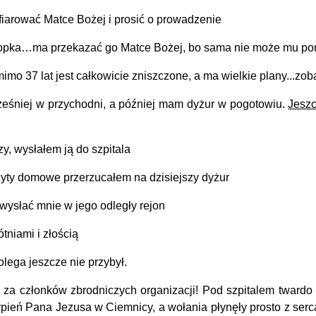
ofiarować Matce Bożej i prosić o prowadzenie
 kropka…ma przekazać go Matce Bożej, bo sama nie może mu p
imo 37 lat jest całkowicie zniszczone, a ma wielkie plany...zo
śniej w przychodni, a później mam dyżur w pogotowiu.
Jeszc
y, wysłałem ją do szpitala
izyty domowe przerzuca
łem na dzisiejszy dyżur
wysłać mnie w jego odległy rejon
ekalnia pacjentów z kłótniami i złością
olega jeszcze nie przybył.
 za członków zbrodniczych organizacji! Pod szpitalem twardo
rpień Pana Jezusa w Ciemnicy, a wołania płynęły prosto z serc