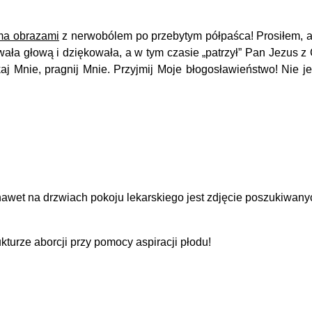
ma obrazami
z nerwobólem po przebytym półpaśca! Prosiłem, ab
wała głową i dziękowała, a w tym czasie „patrzył” Pan Jezus 
 Mnie, pragnij Mnie. Przyjmij Moje błogosławieństwo! Nie je
lewizji płynęły obrazy…
chunki (wybuch samochodu)
nawet na drzwiach pokoju lekarskiego jest zdjęcie poszukiwan
kturze aborcji przy pomocy aspiracji płodu!
ji, pod różnymi szyldami.