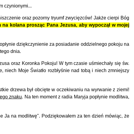
m czynionymi...
szczenie oraz pozorny tryumf zwycięzców! Jakże cierpi Bóg
 na kolana prosząc Pana Jezusa, aby wypoczął w mojej
płynie dziękczynienie za posiadanie oddzielnego pokoju na
tego dnia.
usa oraz Koronka Pokoju! W tym czasie uśmiechały się św.
 niech Moje Światło rozbłyśnie nad tobą i niech zmniejszy
tkie drzewa był obcięte w oczekiwaniu na wyrwanie z ziemi!
nego znaku
. Na ten moment z radia Maryja popłynie modlitwa,
le Ja na modlitwę". Podziękowałem za ten dzień mówiąc, że