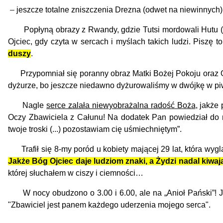
–
jeszcze totalne zniszczenia Drezna (odwet na niewinnych),
Popłyną obrazy z Rwandy, gdzie Tutsi mordowali Hutu (cza
Ojciec, gdy czyta w sercach i myślach takich ludzi.
Piszę to
duszy
.
Przypomniał się poranny obraz Matki Bożej Pokoju oraz Os
dyżurze, bo jeszcze niedawno dyżurowaliśmy w dwójkę w piw
Nagle
serce zalała niewyobrażalna radość Boża
, jakże
Oczy Zbawiciela z Całunu! Na dodatek Pan powiedział do m
twoje troski (...) pozostawiam cię uśmiechniętym”.
Trafił się 8-my poród u kobiety mającej 29 lat, która wyg
Jakże Bóg Ojciec daje ludziom znaki, a Żydzi nadal kiwaj
której słuchałem w ciszy i ciemności…
W nocy obudzono o 3.00 i 6.00, ale na „Anioł Pański”! Je
"Zbawiciel jest panem każdego uderzenia mojego serca".