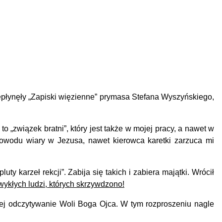
płynęły „Zapiski więzienne” prymasa Stefana Wyszyńskiego,
„związek bratni”, który jest także w mojej pracy, a nawet w
owodu wiary w Jezusa, nawet kierowca karetki zarzuca mi
 karzeł rekcji”. Zabija się takich i zabiera majątki. Wrócił
wykłych ludzi, których skrzywdzono!
jej odczytywanie Woli Boga Ojca.
W tym rozproszeniu nagle