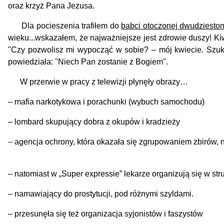
oraz krzyż Pana Jezusa.
Dla pocieszenia trafiłem do
babci otoczonej dwudziesto
wieku...wskazałem, że najważniejsze jest zdrowie duszy! Ki
"Czy pozwolisz mi wypocząć w sobie? – mój kwiecie. Szukaj
powiedziała: "Niech Pan zostanie z Bogiem".
W przerwie w pracy z te
–
mafia narkotykowa i pora
–
lombard skupujący dobra z okupów i kradzieży
–
agencja ochrony, która okazała się zgrupowaniem zbirów, 
–
natomiast w „Super expressie” lekarze organizują się w stru
–
namawiający do prostytuc
–
przesunęła się też organizacja syjonistów i faszystów