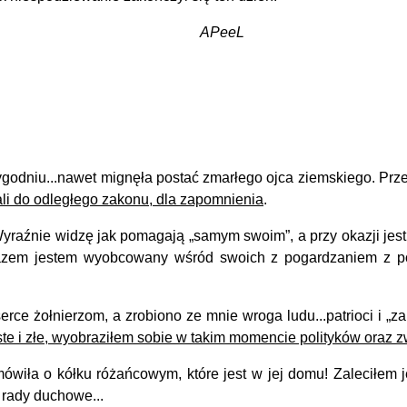
eL
dniu...nawet mignęła postać zmarłego ojca ziemskiego. Prze
łali do odległego zakonu, dla zapomnienia
.
aźnie widzę jak pomagają „samym swoim”, a przy okazji jest to 
arazem jestem wyobcowany wśród swoich z pogardzaniem z p
żołnierzom, a zrobiono ze mnie wroga ludu...patrioci i „zapluty
te i złe, wyobraziłem sobie w takim momencie polityków oraz z
ówiła o kółku różańcowym, które jest w jej domu! Zaleciłem 
ją rady duchowe...