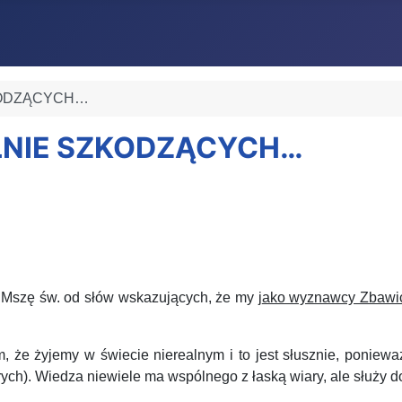
ZKODZĄCYCH…
ALNIE SZKODZĄCYCH…
Mszę św. od słów wskazujących, że my j
ako wyznawcy Zbawici
, że żyjemy w świecie nierealnym i to jest słusznie, poniewa
rych). Wiedza niewiele ma wspólnego z łaską wiary, ale służy 