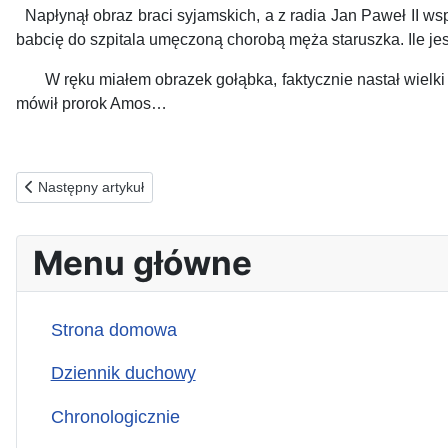
Napłynął obraz braci syjamskich, a z radia Jan Paweł II w
babcię do szpitala umęczoną chorobą męża staruszka.
Ile j
W ręku miałem obrazek gołąbka, faktycznie nastał wielki p
mówił prorok Amos…
Poprzednia strona: 10.05.2026(n) ZA OCZERNIAJĄCYCH NASZ
Następny artykuł
Menu główne
Strona domowa
Dziennik duchowy
Chronologicznie