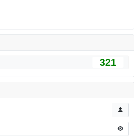
321
Pokaż h