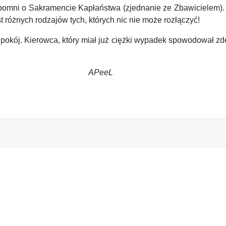
spomni o Sakramencie Kapłaństwa (zjednanie ze Zbawicielem).
est różnych rodzajów tych, których nic nie może rozłączyć!
okój. Kierowca, który miał już ciężki wypadek spowodował zde
APeeL
Ą WIARĘ…