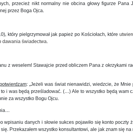
 przecież nikt normalny nie obcina głowy figurze Pana Jezu
nej przez Boga Ojca.
0), który pielgrzymował jak papież po Kościołach, które
utwier
do dawania świadectwa.
anu z weselem! Stawajcie przed obliczem Pana z okrzykami rad
 potwierdzam
: „Jeżeli was świat nienawidzi, wiedzcie, że Mnie
, to i was będą prześladować. (…) Ale to wszystko będą wam c
mnie za wszystko Bogu Ojcu.
nia…
wpisaniu danych i słowie sukces pojawiło się konto poczty żon
 się. Przekazałem wszystko konsultantowi, ale jak znam się na