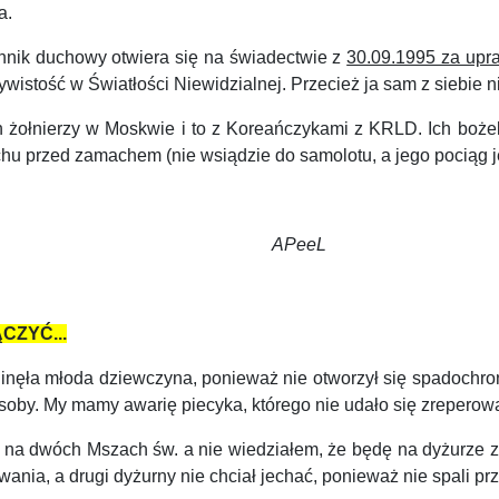
a.
nnik duchowy otwiera się na świadectwie z
30.09.1995 za upr
ywistość w Światłości Niewidzialnej. Przecież ja sam z siebie n
łnierzy w Moskwie i to z Koreańczykami z KRLD. Ich bożek K
chu przed zamachem (nie wsiądzie do samolotu, a jego pociąg j
eeL
CZYĆ...
ęła młoda dziewczyna, ponieważ nie otworzył się spadochron
y osoby. My mamy awarię piecyka, którego nie udało się zreperowa
na dwóch Mszach św. a nie wiedziałem, że będę na dyżurze z
wania, a drugi dyżurny nie chciał jechać, ponieważ nie spali p