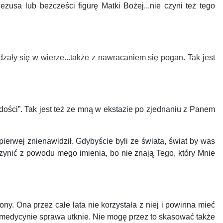
sa lub bezcześci figurę Matki Bożej...nie czyni też tego
dzały się w wierze...
także z nawracaniem się pogan. Tak jest
ości”. Tak jest też ze mną w ekstazie po zjednaniu z Panem
 pierwej znienawidził. Gdybyście byli ze świata, świat by was
zynić z powodu mego imienia, bo nie znają Tego, który Mnie
y. Ona przez całe lata nie korzystała z niej i powinna mieć
 medycynie sprawa utknie. Nie mogę przez to skasować także