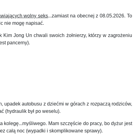
awiających wolny seks
...zamiast na obecnej z 08.05.2026. To
ic nie mogę napisać.
im Jong Un chwali swoich żołnierzy, którzy w zagrożeniu
est pancerny).
, upadek autobusu z dziećmi w górach z rozpaczą rodziców,
ć (hydraulik był po weselu).
a kolegę...myśliwego.
Mam szczęście do pracy, bo dyżur jest
rzez całą noc (wypadki i skomplikowane sprawy).