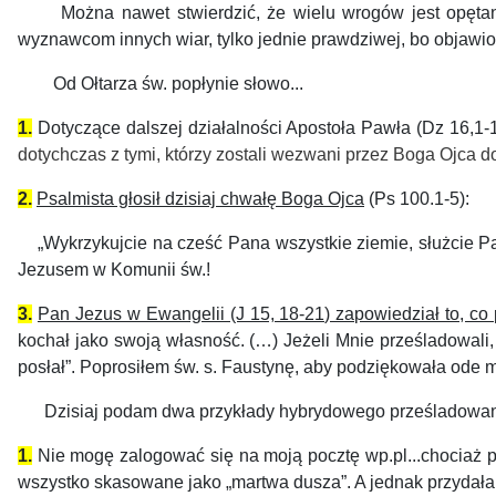
Można nawet stwierdzić, że wielu wrogów jest opętanych,
wyznawcom innych wiar, tylko jednie prawdziwej, bo objawio
Od Ołtarza św. popłynie słowo...
1.
Dotyczące dalszej działalności Apostoła Pawła (Dz 16,1-1
dotychczas z tymi, którzy zostali wezwani przez Boga Ojca 
2.
Psalmista głosił dzisiaj chwałę Boga Ojca
(Ps 100.1-5):
„
Wykrzykujcie na cześć Pana wszystkie ziemie, służcie P
Jezusem w Komunii św.!
3.
Pan Jezus w Ewangelii (J 15, 18-21) zapowiedział to, co
kochał jako swoją własność. (…) Jeżeli Mnie prześladowali
posłał”. Poprosiłem św. s. Faustynę, aby podziękowała ode 
Dzisiaj podam dwa przykłady hybrydowego prześladowa
1.
Nie mogę zalogować się na moją pocztę wp.pl...chociaż po 
wszystko skasowane jako „martwa dusza”. A jednak przydała