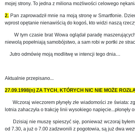
mojej strony. To jedna z miliona możliwości celowego nękani
2.
Pan zaprowadził mnie na moją stronę w Smartfonie. Dzie
wprost opętanie nienawiścią do kogoś, kto widzi naszą rzecz
W tym czasie brat Wowa oglądał paradę maszerujących żo
niewolą popełniają samobójstwo, a sam robi w portki ze stra
Jutro odmówię moją modlitwę w intencji tego dnia…
AP
Aktualnie przepisano...
27.09.1998(n) ZA TYCH, KTÓRYCH NIC NIE MOŻE ROZŁĄ
Wczoraj wieczorem płynęły złe wiadomości ze świata: zgin
lotnia zahaczyła o trakcję linii wysokiego napięcie...płonęł
Dzisiaj nie muszę spieszyć się, ponieważ wczoraj byłem 
od 7.30, a już o 7.00 zadzwonili z pogotowia, są już dwa wez