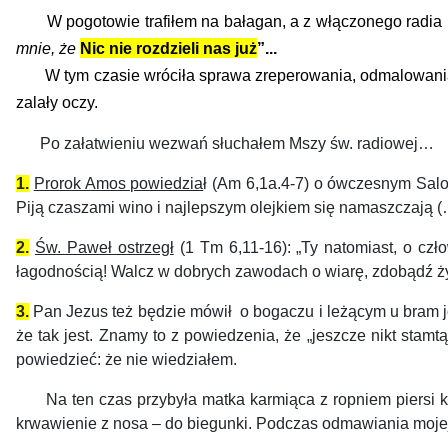
W pogotowie trafiłem na bałagan, a z włączonego radia k
mnie, że
Nic nie rozdzieli nas już
”...
W tym czasie wróciła sprawa zreperowania, odmalowania i 
zalały oczy.
Po załatwieniu wezwań słuchałem Mszy św. radiowej…
1.
Prorok Amos powiedzia
ł (Am 6,1a.4-7) o ówczesnym Salon
Piją czaszami wino i najlepszym olejkiem się namaszczają (
2.
Św. Paweł ostrzegł
(1 Tm 6,11-16): „Ty natomiast, o czło
łagodnością! Walcz w dobrych zawodach o wiarę, zdobądź życ
3.
Pan Jezus też będzie mówił o bogaczu i leżącym u bram 
że tak jest. Znamy to z powiedzenia, że „jeszcze nikt stam
powiedzieć: że nie wiedziałem.
Na ten czas przybyła
matka karmiąca z ropniem piersi k
krwawienie z nosa – do biegunki.
Podczas odmawiania mojej m