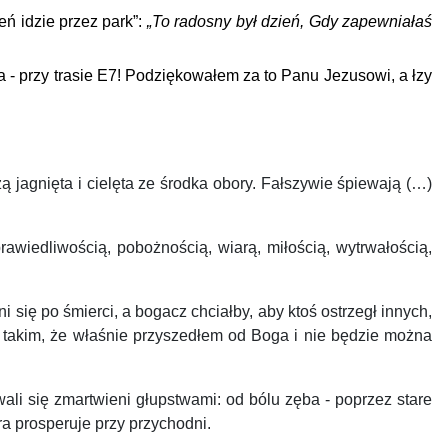
ń idzie przez park”:
„
To radosny był dzień, Gdy zapewniałaś
 przy trasie E7! Podziękowałem za to Panu Jezusowi, a łzy
ą jagnięta i cielęta ze środka obory. Fałszywie śpiewają (…)
rawiedliwością, pobożnością, wiarą, miłością, wytrwałością,
i się po śmierci, a bogacz chciałby, aby ktoś ostrzegł innych,
ię takim, że właśnie przyszedłem od Boga i nie będzie można
wali się zmartwieni głupstwami: od bólu zęba - poprzez stare
a prosperuje przy przychodni.