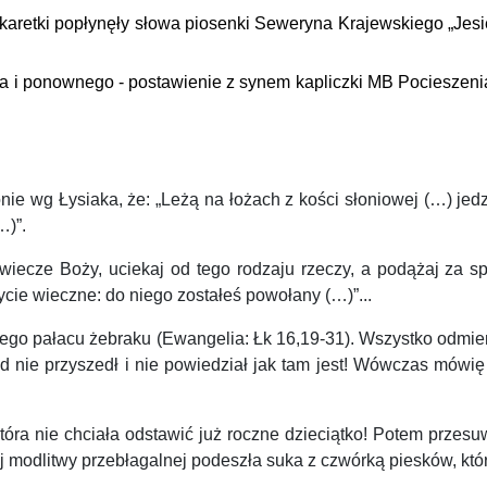
aretki popłynęły słowa
piosenki
Seweryna Krajewskiego „Jesie
ponownego - postawienie z synem kapliczki MB Pocieszenia -
ie wg Łysiaka, że: „Leżą na łożach z kości słoniowej (…) jedz
…)”.
wiecze Boży, uciekaj od tego rodzaju rzeczy, a podążaj za sp
ie wieczne: do niego zostałeś powołany (…)”...
jego pałacu żebraku
(Ewangelia: Łk 16,19-31)
. Wszystko odmien
tąd nie przyszedł i nie powiedział jak tam jest! Wówczas mów
tóra nie chciała odstawić już roczne dzieciątko! Potem przesu
odlitwy przebłagalnej podeszła suka z czwórką piesków, któr