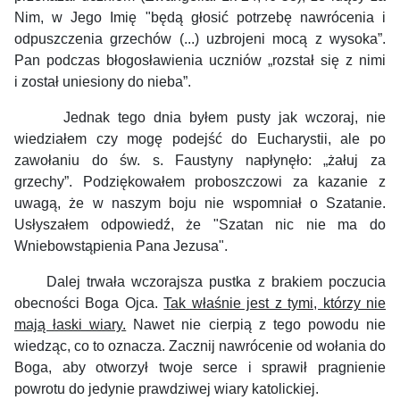
Nim, w Jego Imię "będą głosić potrzebę nawrócenia i
odpuszczenia grzechów (...) uzbrojeni mocą z wysoka”.
Pan podczas błogosławienia uczniów „rozstał się z nimi
i został uniesiony do nieba”.
Jednak tego dnia byłem pusty jak wczoraj, nie
wiedziałem czy mogę podejść do Eucharystii, ale po
zawołaniu do św. s. Faustyny napłynęło: „żałuj za
grzechy”. Podziękowałem proboszczowi za kazanie z
uwagą, że w naszym boju nie wspomniał o Szatanie.
Usłyszałem odpowiedź, że "Szatan nic nie ma do
Wniebowstąpienia Pana Jezusa".
Dalej trwała wczorajsza pustka z brakiem poczucia
obecności Boga Ojca.
Tak właśnie jest z tymi, którzy nie
mają łaski wiary.
Nawet nie cierpią z tego powodu nie
wiedząc, co to oznacza. Zacznij nawrócenie od wołania do
Boga, aby otworzył twoje serce i sprawił pragnienie
powrotu do jedynie prawdziwej wiary katolickiej.