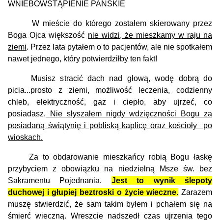
WNIEBOWSTĄPIENIE PAŃSKIE
W
mieście
do którego
zostałem skierowany przez
Boga Ojca
większość
nie widzi, że mieszkamy w raju na
ziemi
.
Przez lata pytałem o to pacjentów
, ale
nie spotkałem
nawet jednego, który potwierdziłby ten fakt!
Musisz stracić dach nad głową, wodę dobrą do
picia...prosto z ziemi, możliwość leczenia, codzienn
y
chleb, elektrycznoś
ć
, gaz
i ciepł
o
, aby ujrzeć, co
posiadasz.
Nie słyszałem nigdy wdzięczności Bogu za
posiadaną świątynię i pobliską kaplicę oraz kościoły po
wioskach.
Za to obdarowanie mieszkańcy robią Bogu łaskę
przybyciem z obowiązku na niedzielną Msze św. bez
Sakramentu P
o
jednania.
Jest to wynik ślepoty
duchowej i głupiej beztroski o życie wieczne.
Zarazem
muszę stwierdzić, że sam
takim byłem i
pchałem się na
śmierć wieczną.
Wreszcie n
adszedł czas ujrzenia tego