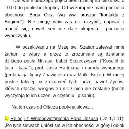
Nie wiem dlaczego pojechałem dzisiaj na Mszę św. o
10.00 do pobliskiej kaplicy.
Od wczoraj nie mam poczucia
obecności Boga Ojca (wg ww. broszur "kontaktu z
Bogiem"). Nie mogę wówczas nic uczynić, napisać i
modlić się, nawet sen nie daje ukojenia i poczucia
wypoczynku.
W oczekiwaniu na Mszę św. Szatan zalewał mnie
żartami z wiary, a przez to zrozumiałe są działania
dzikiego posła Nitrasa, babci Skrzeczyszyn ("Kościół to
taca i kasa"), prof. Jasia Hartmana i narodu wybranego
(profanacja figury Zbawiciela oraz Matki Bożej). W mojej
pustce łatwiej mi zrozumieć tych ludzi, nawet Żydów,
których otoczyli wrogowie i nic z nich nie zostanie (niech
wyczytają to ich uczeni w czytaniu i pisaniu).
Na ten czas od Ołtarza popłyną słowa…
1.
Relacji z Wniebowstąpienia Pana Jezusa
(Dz 1,1-11):
„Po tych słowach uniósł się w ich obecności w górę i obłok