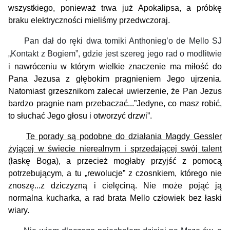
wszystkiego, ponieważ trwa już Apokalipsa
, a próbkę
braku elektryczności mieliśmy przedwczoraj.
Pan dał do ręki dwa tomiki Anthonieg’o de Mello SJ
„Kontakt z Bogiem”, gdzie jest szereg jego rad o modlitwie
i nawróceniu
w którym wielkie znaczenie ma miłość do
Pana Jezusa z głębokim pragnieniem Jego ujrzenia.
Natomiast grzesznikom zalec
ał
uwierzenie, że Pan Jezus
bardzo pragnie nam przebaczać...”Jedyne, co masz robić,
to słuchać Jego głosu i otworzyć drzwi”.
Te
porady
są
podobne do działania Magdy Gessler
żyjącej w świecie nierealnym i sprzedającej swój talent
(łaskę Boga), a przecież mogłaby
przyjść z pomocą
potrzebującym, a tu „rewolucje” z czosnkiem, którego nie
znoszę...z dziczyzną i cielęciną. Nie może pojąć ją
normalna kucharka, a rad brata Mello człowiek bez łaski
wiary.