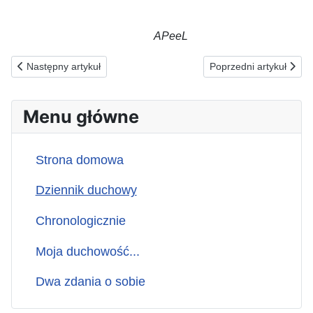
APeeL
Poprzednia strona: 18.05.2026(p) ZA NAPIERAJĄCYCH W PORĘ I
Następna strona: 16
Następny artykuł
Poprzedni artykuł
Menu główne
Strona domowa
Dziennik duchowy
Chronologicznie
Moja duchowość...
Dwa zdania o sobie