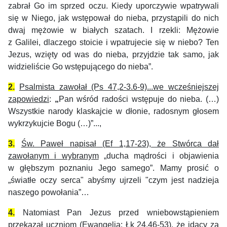
zabrał Go im sprzed oczu. Kiedy uporczywie wpatrywali
się w Niego, jak wstępował do nieba, przystąpili do nich
dwaj mężowie w białych szatach. I rzekli: Mężowie
z Galilei, dlaczego stoicie i wpatrujecie się w niebo? Ten
Jezus, wzięty od was do nieba, przyjdzie tak samo, jak
widzieliście Go wstępującego do nieba”.
2.
Psalmista zawołał (Ps 47,2-3.6-9)...we wcześniejszej
zapowiedzi
:
„
Pan wśród radości wstępuje do nieba. (…)
Wszystkie narody klaskajcie w dłonie, radosnym głosem
wykrzykujcie Bogu (…)”...,
3.
Św. Paweł napisał (Ef 1,17-23), że Stwórca dał
zawołanym i wybranym
„ducha mądrości i objawienia
w głębszym poznaniu Jego samego”. Mamy prosić o
„światłe oczy serca" abyśmy ujrzeli "czym jest nadzieja
naszego powołania”…
4.
Natomiast Pan Jezus przed wniebowstąpieniem
przekazał uczniom (Ewangelia: Łk 24,46-53), że idący za