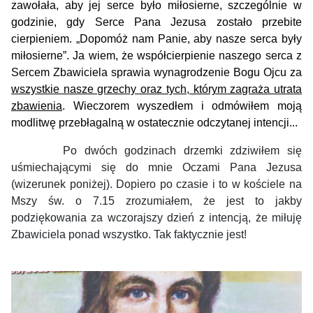
zawołała, aby jej serce było miłosierne, szczególnie w
godzinie, gdy Serce Pana Jezusa zostało przebite
cierpieniem. „Dopomóż nam Panie, aby nasze serca były
miłosierne”. Ja wiem, że współcierpienie naszego serca z
Sercem Zbawiciela sprawia wynagrodzenie Bogu Ojcu za
wszystkie nasze grzechy oraz tych, którym zagraża utrata
zbawienia
.
Wieczorem wyszedłem i odmówiłem moją
modlitwę przebłagalną w ostatecznie odczytanej intencji...
Po dwóch godzinach drzemki zdziwiłem się
uśmiechającymi się do mnie Oczami Pana Jezusa
(wizerunek poniżej). Dopiero po czasie i to w kościele na
Mszy św. o 7.15 zrozumiałem, że jest to jakby
podziękowania za wczorajszy dzień z intencją, że miłuję
Zbawiciela ponad wszystko. Tak faktycznie jest!