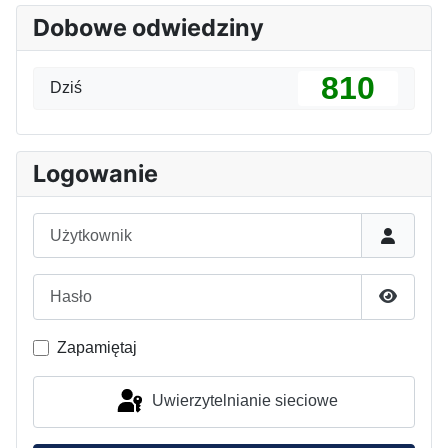
Dobowe odwiedziny
810
Dziś
Logowanie
Użytkownik
Hasło
Pokaż h
Zapamiętaj
Uwierzytelnianie sieciowe