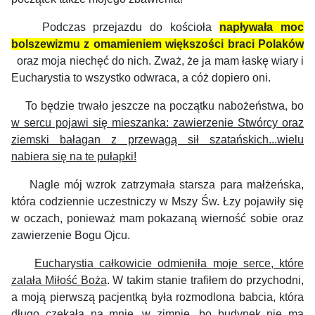
Podczas przejazdu do kościoła
napływała moc
bolszewizmu z omamieniem większości braci Polaków
oraz moja niechęć do nich. Zważ, że ja mam łaskę wiary i
Eucharystia to wszystko odwraca, a cóż dopiero oni.
To będzie trwało jeszcze na początku nabożeństwa, bo
w sercu pojawi się mieszanka: zawierzenie Stwórcy oraz
ziemski bałagan z przewagą sił szatańskich...wielu
nabiera się na te pułapki!
Nagle mój wzrok zatrzymała starsza para małżeńska,
która codziennie uczestniczy w Mszy Św. Łzy pojawiły się
w oczach, ponieważ mam pokazaną wierność sobie oraz
zawierzenie Bogu Ojcu.
Eucharystia całkowicie odmieniła moje serce, które
zalała Miłość Boża
. W takim stanie trafiłem do przychodni,
a moją pierwszą pacjentką była rozmodlona babcia, która
długo czekała na mnie...w zimnie, bo budynek nie ma