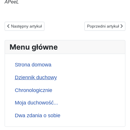
AP
ee
L
Poprzednia strona: 23.05.2026(s) ZA SZUKAJĄCYCH NIEŚM
Następna strona: 21.
Następny artykuł
Poprzedni artykuł
Menu główne
Strona domowa
Dziennik duchowy
Chronologicznie
Moja duchowość...
Dwa zdania o sobie