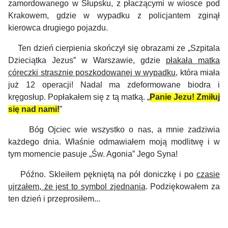
zamordowanego w Słupsku, z płaczącymi w wiosce pod
Krakowem, gdzie w wypadku z policjantem zginął
kierowca drugiego pojazdu.
Ten dzień cierpienia skończył się obrazami ze „Szpitala
Dzieciątka Jezus” w Warszawie, gdzie
płakała matka
córeczki strasznie poszkodowanej w wypadku
, która miała
już 12 operacji! Nadal ma zdeformowane biodra i
kręgosłup.
Popłakałem się z tą matką.
„
Panie Jezu! Zmiłuj
się nad nami!
”
Bóg Ojciec wie wszystko o nas, a mnie zadziwia
każdego dnia. Właśnie odmawiałem moją modlitwę i w
tym momencie pasuje „Św. Agonia” Jego Syna!
Późno. Skleiłem pękniętą na pół doniczkę i po
czasie
ujrzałem, że jest to symbol zjednania
. Podziękowałem za
ten dzień i przeprosiłem...