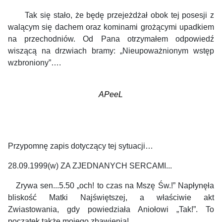
Tak się stało, że będę przejeżdżał obok tej posesji z
walącym się dachem oraz kominami grożącymi upadkiem
na przechodniów. Od Pana otrzymałem odpowiedź
wiszącą na drzwiach bramy: „Nieupoważnionym wstęp
wzbroniony”….
APeeL
Przypomnę zapis dotyczący tej sytuacji…
28.09.1999(w) ZA ZJEDNANYCH SERCAMI...
Zrywa sen...5.50 „och! to czas na Mszę Św.!” Napłynęła
bliskość Matki Najświętszej, a właściwie akt
Zwiastowania, gdy powiedziała Aniołowi „Tak!”. To
początek także mojego zbawienia!