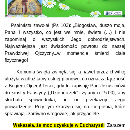
Psalmista zawołał (Ps 103): „Błogosław, duszo moja,
Pana i wszystko, co jest we mnie, święte (…) i nie
zapominaj o wszystkich Jego dobrodziejstwach.
Najważniejsza jest świadomość powrotu do naszej
Prawdziwej Ojczyzny...w momencie śmierci ciała
fizycznego!
Komunia święta zwinęła się, a nawet przez chwilkę
ułożyła wzdłuż jamy ustnej pionowo, co oznacza łączność
z Bogiem Ojcem!
Teraz, gdy to zapisuję Pan Jezus mówi
do siostry Faustyny („Dzienniczek” czytany o 15:00), aby
słuchała spowiednika, bo on przekazuje Jego
prowadzenie. Przy tym skarżyła się na cierpienia, które
sprawiają...zarówno wrogowie, jak przyjaciele.
Wskazała, że moc uzyskuje w Eucharystii
.
Zarazem