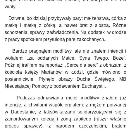
wiaty.
Dziwne, bo dzisiaj przybywały pary: małżeństwa, córka z
matką i matką z córką, a nawet brat z siostrą. Różne
schorzenia, sprawy, zaświadczenia. Na dodatek w drodze
z pracy spotkałem przytuloną parę zakochanych...
Bardzo pragnąłem modlitwy, ale nie znałem intencji i
wołałem: „za oddanych Matce, Syna Twego, Boże”.
Później trafiłem na reportaż: „Serce dla serc” z obrazami z
kościoła księży Marianów w Łodzi, gdzie mówiono o
posłannictwie. Płynęło obrazy Ducha Świętego, MB
Nieustającej Pomocy z podawaniem Eucharystii.
Podczas odmawiania mojej modlitwy znałem już
intencję, a chwilami współcierpiałem: z mężem porwanej
w Dagestanie, z taksówkarzami solidaryzującymi się z
zamordowanym kolegą i żoną zabitego (ruszył właśnie
proces sprawcy), z narodem czeczeńskim, bratem