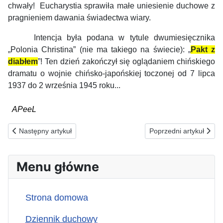
chwały!
Eucharystia sprawiła małe uniesienie duchowe z
pragnieniem dawania świadectwa wiary.
Intencja była podana w tytule dwumiesięcznika
„Polonia Christina” (nie ma takiego na świecie): „
Pakt z
diabłem
”! Ten dzień zakończył się oglądaniem chińskiego
dramatu o wojnie chińsko-japońskiej toczonej od 7 lipca
1937 do 2 września 1945 roku...
APeeL
Poprzednia strona: 30.05.2026(s) ZA TYCH, KTÓRZY MAJĄ S
Następna strona: 28.
Następny artykuł
Poprzedni artykuł
Menu główne
Strona domowa
Dziennik duchowy