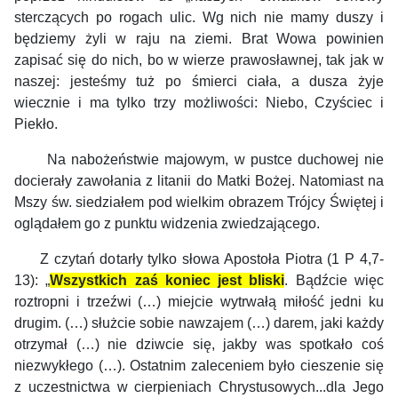
sterczących po rogach ulic. Wg nich nie mamy duszy i
będziemy żyli w raju na ziemi. Brat Wowa powinien
zapisać się do nich, bo w wierze prawosławnej, tak jak w
naszej: jesteśmy tuż po śmierci ciała, a dusza żyje
wiecznie i ma tylko trzy możliwości: Niebo, Czyściec i
Piekło.
Na nabożeństwie majowym, w pustce duchowej nie
docierały zawołania z litanii do Matki Bożej. Natomiast na
Mszy św. siedziałem pod wielkim obrazem Trójcy Świętej i
oglądałem go z punktu widzenia zwiedzającego.
Z czytań dotarły tylko słowa Apostoła Piotra (1 P 4,7-
13): „
Wszystkich zaś koniec jest bliski
. Bądźcie więc
roztropni i trzeźwi (…) miejcie wytrwałą miłość jedni ku
drugim. (…) służcie sobie nawzajem (…) darem, jaki każdy
otrzymał (…) nie dziwcie się, jakby was spotkało coś
niezwykłego (…). Ostatnim zaleceniem było cieszenie się
z uczestnictwa w cierpieniach Chrystusowych...dla Jego