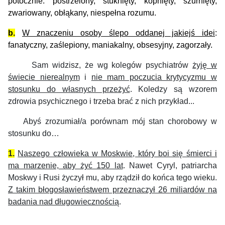
potocznie: postrzelony, stuknięty, kopnięty, szurnięty,
zwariowany, obłąkany, niespełna rozumu.
b.
W znaczeniu osoby ślepo oddanej jakiejś idei
:
fanatyczny, zaślepiony, maniakalny, obsesyjny, zagorzały.
Sam widzisz, że wg kolegów psychiatrów
żyję w
świecie nierealnym
i
nie mam poczucia krytycyzmu w
stosunku do własnych przeżyć
. Koledzy są wzorem
zdrowia psychicznego i trzeba brać z nich przykład...
Abyś zrozumiał/a porównam mój stan chorobowy w
stosunku do…
1.
Naszego człowieka w Moskwie, który boi się śmierci i
ma marzenie, aby żyć 150 lat
. Nawet Cyryl, patriarcha
Moskwy i Rusi życzył mu, aby rządził do końca tego wieku.
Z takim błogosławieństwem przeznaczył 26 miliardów na
badania nad długowiecznością
.