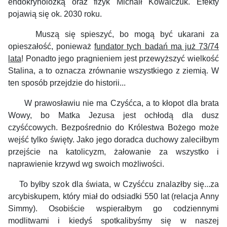
endokrynolożką oraz fizyk Michaił Kowalczuk. Efekty
pojawią się ok. 2030 roku.
Muszą się spieszyć, bo mogą być ukarani za
opieszałość, ponieważ
fundator tych badań ma już 73/74
lata
! Ponadto jego pragnieniem jest przewyższyć wielkość
Stalina, a to oznacza zrównanie wszystkiego z ziemią. W
ten sposób przejdzie do historii...
W prawosławiu nie ma Czyśćca, a to kłopot dla brata
Wowy, bo Matka Jezusa jest ochłodą dla dusz
czyśćcowych. Bezpośrednio do Królestwa Bożego może
wejść tylko święty. Jako jego doradca duchowy zaleciłbym
przejście na katolicyzm, żałowanie za wszystko i
naprawienie krzywd wg swoich możliwości.
To byłby szok dla świata, w Czyśćcu znalazłby się...za
arcybiskupem, który miał do odsiadki 550 lat (relacja Anny
Simmy). Osobiście wspierałbym go codziennymi
modlitwami i kiedyś spotkalibyśmy się w naszej