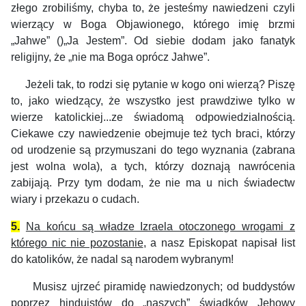
złego zrobiliśmy, chyba to, że jesteśmy nawiedzeni czyli
wierzący w Boga Objawionego, którego imię brzmi
„Jahwe” ()„Ja Jestem”. Od siebie dodam jako fanatyk
religijny, że „nie ma Boga oprócz Jahwe”.
Jeżeli tak, to rodzi się pytanie w kogo oni wierzą? Piszę
to, jako wiedzący, że wszystko jest prawdziwe tylko w
wierze katolickiej...ze świadomą odpowiedzialnością.
Ciekawe czy nawiedzenie obejmuje też tych braci, którzy
od urodzenie są przymuszani do tego wyznania (zabrana
jest wolna wola), a tych, którzy doznają nawrócenia
zabijają. Przy tym dodam, że nie ma u nich świadectw
wiary i przekazu o cudach.
5.
Na końcu są władze Izraela otoczonego wrogami z
którego nic nie pozostanie
, a nasz Episkopat napisał list
do katolików, że nadal są narodem wybranym!
Musisz ujrzeć piramidę nawiedzonych; od buddystów
poprzez hinduistów do „naszych” świadków Jehowy