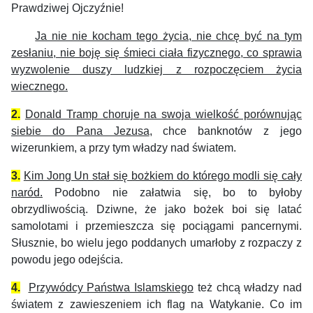
Prawdziwej Ojczyźnie!
Ja nie nie kocham tego życia, nie chcę być na tym
zesłaniu, nie boję się śmieci ciała fizycznego, co sprawia
wyzwolenie duszy ludzkiej z rozpoczęciem życia
wiecznego.
2.
Donald Tramp choruje na swoja wielkość porównując
siebie do Pana Jezusa
, chce banknotów z jego
wizerunkiem, a przy tym władzy nad światem.
3.
Kim Jong Un stał się bożkiem do którego modli się cały
naród.
Podobno nie załatwia się, bo to byłoby
obrzydliwością. Dziwne, że jako bożek boi się latać
samolotami i przemieszcza się pociągami pancernymi.
Słusznie, bo wielu jego poddanych umarłoby z rozpaczy z
powodu jego odejścia.
4.
Przywódcy Państwa Islamskiego
też chcą władzy nad
światem z zawieszeniem ich flag na Watykanie. Co im