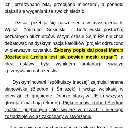
ich, przerzynano piłą, przebijano mieczem", a ponadto
błąkali się wyganiani ze swoich siedzib.
Dzisiaj przebija się nasze serca w mass-mediach.
Wpisz: YouTube Sekielski i Betlejewski...posłuchaj
bezkarnych bluźnierców. W tym czasie Sejm RP nie chce
debatować na dyskryminacją katolików (projekt odrzucono
w pierwszym czytaniu).
Żałosny popis dał poseł Marcin
Józefaciuk („religia jest jak pewien męski organ”)
, a
idea ustawy była wynikiem profanacji świątyń
i przerywaniu nabożeństw.
Dyskryminowani "spółkujący inaczej" zajmują intratne
stanowiska (Biedroń i Śmiszek) i wciąż wciskają w
telewizji ich gnębienie. Dobrze płacą w UE to wszyscy
głosują ("machają rękami").
Pięknie mówi Robert Biedroń
"pastor" gnębionych, ale siwieje w oczach i niedługo
zdziadzieje wciąż zakochany w stworzeniu
.
Nic nie wie o wszechogarniającej miłości Boga. Nawet