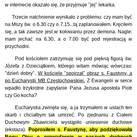
w internecie okazało się, że przyjmuje "jej" lekarka.
Trzecie natchnienie wynikało z problemu: czy mam być
na Mszy św. o 6.30 czy o 7.15...tą zaplanowałem. Kręciłem
się, a tak zawsze jest w kołowaniu przez demona. Nagle:
mam jechać na 6.30, a o 7.00 być pod rejestracją w
przychodni.
Pod kościołem zatrzymuję się pod piękną figurą św.
Józefa z Dzieciątkiem, którego witam mówiąc wówczas:
"dzień dobry".
W kościele "spojrzał" obraz s. Faustyny, a
po Eucharystii MB Częstochowskiej.
Z Ewangelii w serce
wpadło trzykrotne zapytanie Pana Jezusa apostoła Piotr
czy Go kocha?
Eucharystia zwinęła się, a ja trzymałem w ustach ten
skarb i chciałbym tak umrzeć. Po zjednaniu z Ciałem
Duchowym Zbawiciela wystąpiło uniesienie duchowe
(ekstaza).
Poprosiłem s. Faustynę, aby podziękowała
Bogu Ojcu o prowadzenie w naszych drobnych