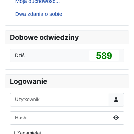
Moja duchowość...
Dwa zdania o sobie
Dobowe odwiedziny
589
Dziś
Logowanie
Użytkownik
Hasło
Pokaż h
Zapamiętaj