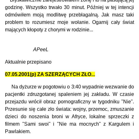
godzinę. Wszystko trwało 30 minut. Później w tej intencji
odmówiłem moją modlitwę przebłagalną. Jak masz taki
problem to rozumiesz moje wołanie. Ogarnij cały świat
mających kłopoty z chorymi w rodzinie...
APeeL
Aktualnie przepisano
07.05.2001(p)
ZA SZERZĄCYCH ZŁO...
Na dyżurze w pogotowiu o 3:40 wypadnie wezwanie do
pacjentki zdruzgotanej spaleniem jej zakładu. W czasie
przejazdu wrócił obraz pornograficzny w tygodniku "Nie".
Przesunie się całe zło świata: wojny, przemoc, zmuszanie
dzieci do noszenia broni w Afryce, lokalne sprzeczki z
filmem "Sami swoi" i "Nie ma mocnych" z Kargulem i
Pawlakiem.