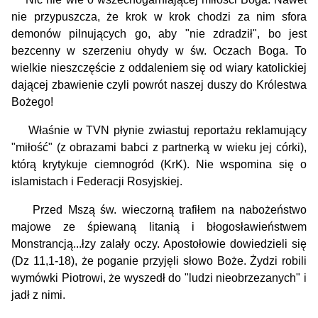
nie przypuszcza, że krok w krok chodzi za nim sfora
demonów pilnujących go, aby "nie zdradził", bo jest
bezcenny w szerzeniu ohydy w św. Oczach Boga. To
wielkie nieszczęście z oddaleniem się od wiary katolickiej
dającej zbawienie czyli powrót naszej duszy do Królestwa
Bożego!
Właśnie w TVN płynie zwiastuj reportażu reklamujący
"miłość" (z obrazami babci z partnerką w wieku jej córki),
którą krytykuje ciemnogród (KrK). Nie wspomina się o
islamistach i Federacji Rosyjskiej.
Przed Mszą św. wieczorną trafiłem na nabożeństwo
majowe ze śpiewaną litanią i błogosławieństwem
Monstrancją...łzy zalały oczy.
Apostołowie dowiedzieli się
(Dz 11,1-18), że poganie przyjęli słowo Boże. Żydzi robili
wymówki Piotrowi, że wyszedł do "ludzi nieobrzezanych" i
jadł z nimi.