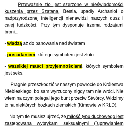
Przeważnie zło jest szerzone w nieświadomości
kuszenia przez Szatana.
Bestia, upadły Archanioł o
nadprzyrodzonej inteligencji nienawidzi naszych dusz i
całej ludzkości. Przy tym dysponuje trzema rodzajami
broni...
-
władzą
aż do panowania nad światem
-
posiadaniem
, którego symbolem jest złoto
-
wszelkiej maści przyjemnościami
, których symbolem
jest seks.
Pragnie przeszkodzić w naszym powrocie do Królestwa
Niebieskiego, bo sam wyrzucony nigdy tam nie wróci. Nie
wiem na czym polegał jego bunt przeciw Stwórcy. Widzimy
to na niektórych bożkach ziemskich (Kimowie w KRLD).
Na tym tle musisz ujrzeć, że
miłość typu duchowego jest
zastępowana wybrykami seksualnymi ("uprawianiem