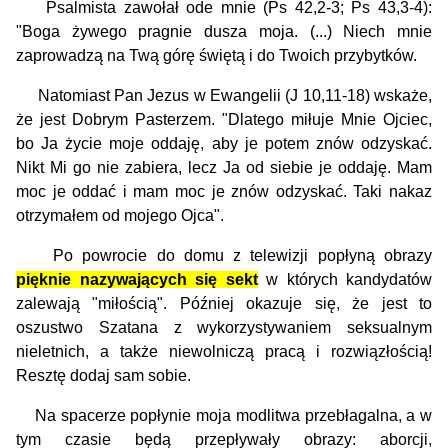
Psalmista zawołał ode mnie (Ps 42,2-3; Ps 43,3-4):
"Boga żywego pragnie dusza moja. (...) Niech mnie
zaprowadzą na Twą górę świętą i do Twoich przybytków.
Natomiast Pan Jezus w Ewangelii (J 10,11-18) wskaże,
że jest Dobrym Pasterzem. "Dlatego miłuje Mnie Ojciec,
bo Ja życie moje oddaję, aby je potem znów odzyskać.
Nikt Mi go nie zabiera, lecz Ja od siebie je oddaję. Mam
moc je oddać i mam moc je znów odzyskać. Taki nakaz
otrzymałem od mojego Ojca".
Po powrocie do domu z telewizji popłyną obrazy
pięknie nazywających się sekt
w których kandydatów
zalewają "miłością". Później okazuje się, że jest to
oszustwo Szatana z wykorzystywaniem seksualnym
nieletnich, a także niewolniczą pracą i rozwiązłością!
Resztę dodaj sam sobie.
Na spacerze popłynie moja modlitwa przebłagalna, a w
tym czasie będą przepływały obrazy: aborcji,