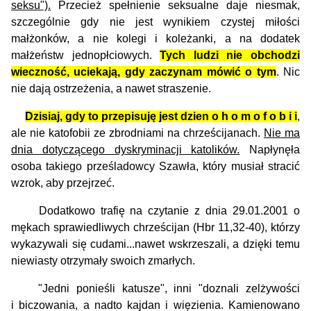
seksu").
Przecież spełnienie seksualne daje niesmak,
szczególnie gdy nie jest wynikiem czystej miłości
małżonków, a nie kolegi i koleżanki, a na dodatek
małżeństw jednopłciowych.
Tych ludzi nie obchodzi
wieczność, uciekają, gdy zaczynam mówić o tym
. Nic
nie dają ostrzeżenia, a nawet straszenie.
Dzisiaj, gdy to przepisuję jest dzien o h o m o f o b i i
,
ale nie katofobii ze zbrodniami na chrześcijanach.
Nie ma
dnia dotyczącego dyskryminacji katolików.
Napłynęła
osoba takiego prześladowcy Szawła, który musiał stracić
wzrok, aby przejrzeć.
Dodatkowo trafię na czytanie z dnia 29.01.2001 o
mękach sprawiedliwych chrześcijan (Hbr 11,32-40), którzy
wykazywali się cudami...nawet wskrzeszali, a dzięki temu
niewiasty otrzymały swoich zmarłych.
"Jedni ponieśli katusze", inni "doznali zelżywości
i biczowania, a nadto kajdan i więzienia. Kamienowano