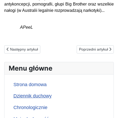
antykoncepcji, pornografii, głupi Big Brother oraz wszelkie
nałogi (w Australii legalnie rozprowadzają narkotyki)...
APeeL
Poprzednia strona: 18.05.2024(s) ZA UCHRONIONYCH OD NIESZ
Następna strona: 16
Następny artykuł
Poprzedni artykuł
Menu główne
Strona domowa
Dziennik duchowy
Chronologicznie