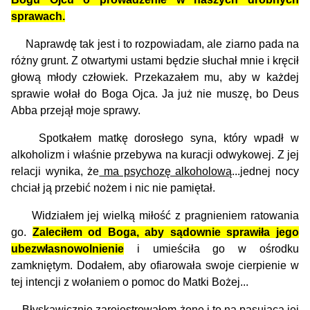
sprawach.
Naprawdę tak jest i to rozpowiadam, ale ziarno pada na
różny grunt. Z otwartymi ustami będzie słuchał mnie i kręcił
głową młody człowiek. Przekazałem mu, aby w każdej
sprawie wołał do Boga Ojca. Ja już nie muszę, bo Deus
Abba przejął moje sprawy.
Spotkałem matkę dorosłego syna, który wpadł w
alkoholizm i właśnie przebywa na kuracji odwykowej. Z jej
relacji wynika, że
ma psychozę alkoholową
...jednej nocy
chciał ją przebić nożem i nic nie pamiętał.
Widziałem jej wielką miłość z pragnieniem ratowania
go.
Zaleciłem od Boga, aby sądownie sprawiła jego
ubezwłasnowolnienie
i umieściła go w ośrodku
zamkniętym. Dodałem, aby ofiarowała swoje cierpienie w
tej intencji z wołaniem o pomoc do Matki Bożej...
Błyskawicznie zarejestrowałem żonę i to na pasującą jej