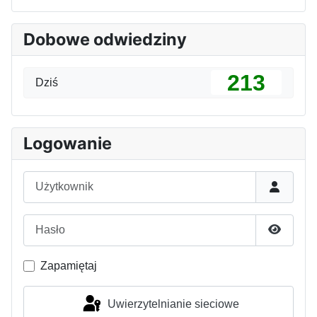
Dobowe odwiedziny
213
Dziś
Logowanie
Użytkownik
Hasło
Pokaż h
Zapamiętaj
Uwierzytelnianie sieciowe