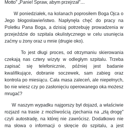
Motto” „Panie! Spraw, abym przejrzał”…
W poniedziałek, na kolanach poprosiłem Boga Ojca o
Jego błogosławieństwo. Napłynęła chęć do pracy na
Poletku Pana Boga, a dzisiaj potrzebuję prowadzenia w
przejeździe do szpitala okulistycznego w celu usunięcia
zaćmy u żony oraz u mnie (drugie oko).
To jest długi proces, od otrzymaniu skierowania
czekają nas cztery wizyty w odległym szpitalu. Trzeba
zapisać się telefonicznie, później jest badanie
kwalifikujące, dobranie soczewek, sam zabieg oraz
kontrola po miesiącu. Cała masa zaleceń, ale niepełnych,
bo nie wiesz czy po zasłonięciu operowanego oka możesz
mrugać?
W naszym wypadku najgorszy był dojazd, a właściwie
rozjazd na trasie z możliwością zjechania na „złą drogę”
czyli autostradę, na której nie zawrócisz. Dodatkowo nie
ma słowa o informacji o skręcie do szpitalu, a jest