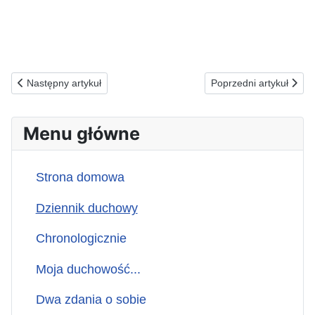
Poprzednia strona: 20.12.2025(s) ZA ZAWŁASZCZAJĄCYCH CEL
Następna strona: 18
Następny artykuł
Poprzedni artykuł
Menu główne
Strona domowa
Dziennik duchowy
Chronologicznie
Moja duchowość...
Dwa zdania o sobie