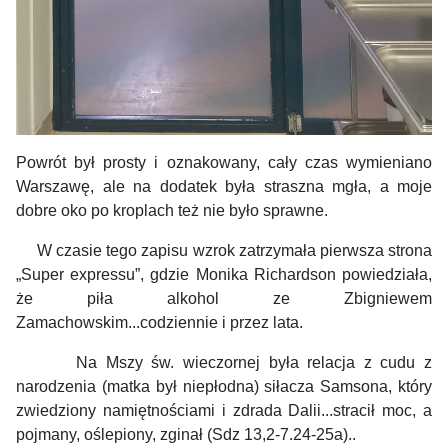
Powrót był prosty i oznakowany, cały czas wymieniano
Warszawę, ale na dodatek była straszna mgła, a moje
dobre oko po kroplach też nie było sprawne.
W czasie tego zapisu wzrok zatrzymała pierwsza strona
„Super expressu”, gdzie Monika Richardson powiedziała,
że piła alkohol ze Zbigniewem
Zamachowskim...codziennie i przez lata.
Na Mszy św. wieczornej była relacja z cudu z
narodzenia (matka był niepłodna) siłacza Samsona, który
zwiedziony namiętnościami i zdrada Dalii...stracił moc, a
pojmany, oślepiony, zginał (Sdz 13,2-7.24-25a)..