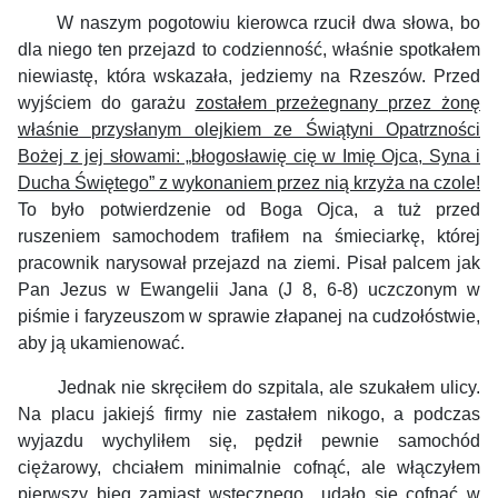
W naszym pogotowiu kierowca rzucił dwa słowa, bo
dla niego ten przejazd to codzienność, właśnie spotkałem
niewiastę, która wskazała, jedziemy na Rzeszów. Przed
wyjściem do garażu
zostałem przeżegnany przez żonę
właśnie przysłanym olejkiem ze Świątyni Opatrzności
Bożej z jej słowami: „błogosławię cię w Imię Ojca, Syna i
Ducha Świętego” z wykonaniem przez nią krzyża na czole!
To było potwierdzenie od Boga Ojca, a tuż przed
ruszeniem samochodem trafiłem na śmieciarkę, której
pracownik narysował przejazd na ziemi. Pisał palcem jak
Pan Jezus w Ewangelii Jana (J 8, 6-8) uczczonym w
piśmie i faryzeuszom w sprawie złapanej na cudzołóstwie,
aby ją ukamienować.
Jednak nie skręciłem do szpitala, ale szukałem ulicy.
Na placu jakiejś firmy nie zastałem nikogo, a podczas
wyjazdu wychyliłem się, pędził pewnie samochód
ciężarowy, chciałem minimalnie cofnąć, ale włączyłem
pierwszy bieg zamiast wstecznego…udało się cofnąć w