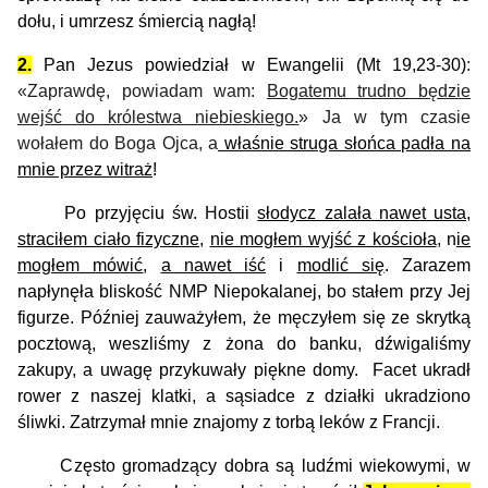
dołu, i umrzesz śmiercią nagłą!
2.
Pan Jezus powiedział w Ewangelii (
Mt 19,23-30
)
:
«Zaprawdę, powiadam wam:
Bogatemu trudno będzie
wejść do królestwa niebieskiego.
»
Ja w tym czasie
wołałem do Boga Ojca, a
właśnie
s
truga słońca padła
na
mnie przez witraż
!
Po przyjęciu św.
Hostii
słodycz zalała nawet usta
,
s
traciłem ciało fizyczne
,
nie mogłem wyjść
z kościoła
, n
ie
mogłem mówić
,
a nawet
iść
i
modlić się
. Zarazem
napłynęła
bliskość
NMP Niepokalanej, bo stałem przy Jej
figurze.
Później zauważyłem, że m
ęczyłem się ze skrytką
pocztową,
weszliśmy z żona
do banku,
dźwigaliśmy
zakupy,
a uwagę przykuwały piękne domy.
Facet
ukradł
rower z naszej klatki,
a sąsiadce z działki ukradziono
śliwki. Zatrzymał mnie znajomy z torbą leków z Francji.
Często gromadzący dobra są l
ud
źm
i
wiekowymi, w