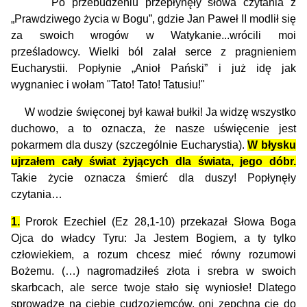
Po przebudzeniu przepłynęły słowa czytania z
„Prawdziwego życia w Bogu”, gdzie Jan Paweł II modlił się
za swoich wrogów w Watykanie...wrócili moi
prześladowcy. Wielki ból zalał serce z pragnieniem
Eucharystii. Popłynie „Anioł Pański” i już idę jak
wygnaniec i wołam "Tato! Tato! Tatusiu!"
W wodzie święconej był kawał bułki! Ja widzę wszystko
duchowo, a to oznacza, że nasze uświęcenie jest
pokarmem dla duszy (szczególnie Eucharystia).
W błysku
ujrzałem cały świat żyjących dla świata, jego dóbr.
Takie życie oznacza śmierć dla duszy!
Popłynęły
czytania…
1.
Prorok Ezechiel (Ez 28,1-10) przekazał Słowa Boga
Ojca do władcy Tyru: Ja Jestem Bogiem, a ty tylko
człowiekiem, a rozum chcesz mieć równy rozumowi
Bożemu. (…) nagromadziłeś złota i srebra w swoich
skarbcach, ale serce twoje stało się wyniosłe!
D
latego
sprowadz
ę
na ciebie cudzoziemcó
w, oni z
epchną cię do