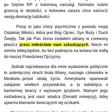
po Sejmie RP z kolorową narzutą). Normalni ludzie
grzeszą w skrytości, a kolorowa zaraza chce narzucić
swoją dewiację ludzkości.
Piszę to jako chory psychicznie z powodu mojej
Ostatniej Miłości, która jest Bóg Ojciec, Syn Boży i Duch
Święty. Tak jak Pan Jezus zostałem ubrany w czerwony
płaszcz
przez miłościwie nam szkodzących
. Niech im
ziemia lekką będzie, bo bez padnięcia na kolana nie trafią
do naszej Prawdziwej Ojczyzny.
Jednak najciekawsze dla mnie wydarzenie polityczne
to autentyczny strach brata Wowy, naszego człowieka w
Moskwie...przed utratą życia. Amerykanie opanowali
zabijanie wielkich przywódców, a tu ludobójca o
kamiennej twarzy z wężowym językiem. Marnym jego
naśladowcą jest nasz władca (Donald mniejszy), który
ujawnia kłamanie świecącymi się oczkami.