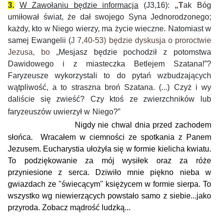
3.
W Zawołaniu będzie informacja
(J3,16):
„
T
ak Bóg
umiłował świat, że dał swojego Syna Jednorodzonego;
każdy, kto w Niego wierzy, ma życie wieczne. Natomiast w
samej Ewangelii (
J 7,40-53
) będzie dyskusja o proroctwie
Jezusa, bo „
Mesjasz będzie pochodził z potomstwa
Dawidowego i z miasteczka Betlejem Szatana!”?
Faryzeusze wykorzystali to do pytań wzbudzających
wątpliwość, a to straszna broń Szatana. (...) Czyż i wy
daliście się zwieść? Czy ktoś ze zwierzchników lub
faryzeuszów uwierzył w Niego?”
Nigdy nie chwal dnia przed zachodem
słońca. Wracałem w ciemności ze spotkania z Panem
Jezusem. Eucharystia ułożyła się w formie kielicha kwiatu.
To podziękowanie za mój wysiłek oraz za róże
przyniesione z serca. Dziwiło mnie piękno nieba w
gwiazdach ze "świecącym" księżycem w formie sierpa. To
wszystko wg niewierzących powstało samo z siebie...jako
przyroda. Zobacz mądrość ludzką...