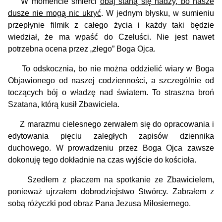
W momencie śmierci
obaj staną się nadzy, bo nasze
dusze nie mogą nic ukryć
. W jednym błysku, w sumieniu
przepłynie filmik z całego życia i każdy taki będzie
wiedział, że ma wpaść do Czeluści. Nie jest nawet
potrzebna ocena przez „złego” Boga Ojca.
To odskocznia, bo nie można oddzielić wiary w Boga
Objawionego od naszej codzienności, a szczególnie od
toczących bój o władzę nad światem. To straszna broń
Szatana, którą kusił Zbawiciela.
Z marazmu cielesnego zerwałem się do opracowania i
edytowania pięciu zaległych zapisów dziennika
duchowego. W prowadzeniu przez Boga Ojca zawsze
dokonuję tego dokładnie na czas wyjście do kościoła.
Szedłem z płaczem na spotkanie ze Zbawicielem,
ponieważ ujrzałem dobrodziejstwo Stwórcy. Zabrałem z
sobą różyczki pod obraz Pana Jezusa Miłosiernego.