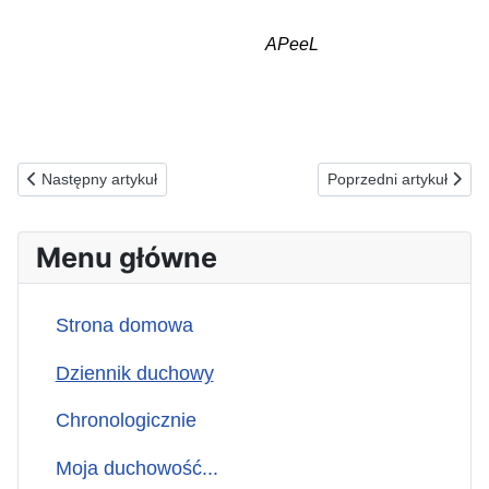
APeeL
Poprzednia strona: 22.03.2026(n) ZA TYCH, KTÓRZY WIEDZĄ
Następna strona: 20.
Następny artykuł
Poprzedni artykuł
Menu główne
Strona domowa
Dziennik duchowy
Chronologicznie
Moja duchowość...