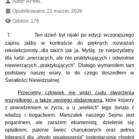
Autor:
APeeL
Opublikowano: 21 marzec 2026
Odsłon: 178
T
Ten dzień był nijaki po edycji wczorajszego
zapisu jakby w kontraście do pięknych rozważań
rekolekcjonisty...dla takich jak ja. Myślę, że nieprzydatny
dla ludzi „wierzących, ale nie praktykujących i odwrotnie
niewierzących...praktykujących”. Dlatego wymieniłem tam
podstawy naszej wiary, to do czego doszedłem w
Światłości Niewidzialnej.
Przeciętny człowiek nie widzi cudu stworzenia
wszystkiego, a także swojego obdarowania
, które kojarzy
z powodzeniem w życiu, a u „wielkich” tego świata z
władzą i bogactwem. Marszałek naszego Sejmu jest
poganinem, ale zarazem ekumenistą: dzielenie się
opłatkiem, palenie świec chanukowych oraz pełnia
tolerancji dla „ohydy spustoszenia” (ostentacyjnie chodził