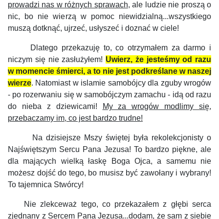
prowadzi nas w różnych sprawach
, ale ludzie nie proszą o
nic, bo nie wierzą w pomoc niewidzialną...wszystkiego
muszą dotknąć, ujrzeć, usłyszeć i doznać w ciele!
Dlatego przekazuję to, co otrzymałem za darmo i
niczym się nie zasłużyłem!
Uwierz, że jesteśmy od razu
w momencie śmierci, a to nie jest podkreślane w naszej
wierze
. Natomiast w islamie samobójcy dla zguby wrogów
- po rozerwaniu się w samobójczym zamachu - idą od razu
do nieba z dziewicami!
My za wrogów modlimy się,
przebaczamy im, co jest bardzo trudne!
Na dzisiejsze Mszy świętej była rekolekcjonisty o
Najświętszym Sercu Pana Jezusa! To bardzo piękne, ale
dla mających wielką łaskę Boga Ojca, a samemu nie
możesz dojść do tego, bo musisz być zawołany i wybrany!
To tajemnica Stwórcy!
Nie zlekceważ tego, co przekazałem z głębi serca
zjednany z Sercem Pana Jezusa...dodam, że sam z siebie