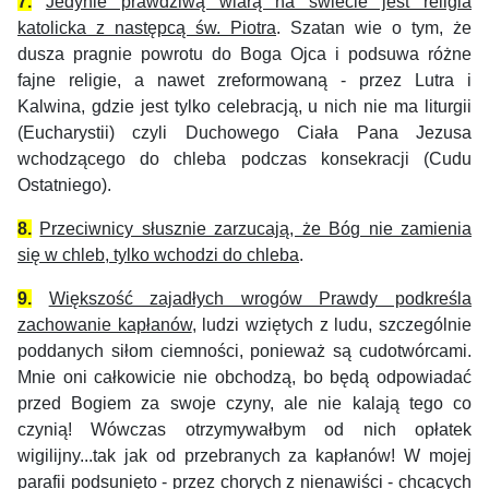
7.
Jedynie prawdziwą wiarą na świecie jest religia
katolicka z następcą św. Piotra
. Szatan wie o tym, że
dusza pragnie powrotu do Boga Ojca i podsuwa różne
fajne religie, a nawet zreformowaną - przez Lutra i
Kalwina, gdzie jest tylko celebracją, u nich nie ma liturgii
(Eucharystii) czyli
Duchowego Ciała Pana Jezusa
wchodzącego do chleba podczas konsekracji (
Cudu
Ostatniego).
8.
Przeciwnicy słusznie zarzucają, że Bóg nie zamienia
się w chleb, tylko wchodzi do chleba
.
9.
Większość zajadłych wrogów Prawdy podkreśla
zachowanie kapłanów
, ludzi wziętych z ludu, szczególnie
poddanych siłom ciemności, ponieważ są cudotwórcami.
Mnie oni całkowicie nie obchodzą, bo będą odpowiadać
przed Bogiem za swoje czyny, ale nie kalają tego co
czynią! Wówczas otrzymywałbym od nich opłatek
wigilijny...tak jak od przebranych za kapłanów! W mojej
parafii podsunięto - przez chorych z nienawiści - chcących