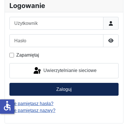
Logowanie
Użytkownik
Hasło
Pokaż h
Zapamiętaj
Uwierzytelnianie sieciowe
Zaloguj
accessible
Nie pamiętasz hasła?
Nie pamiętasz nazwy?