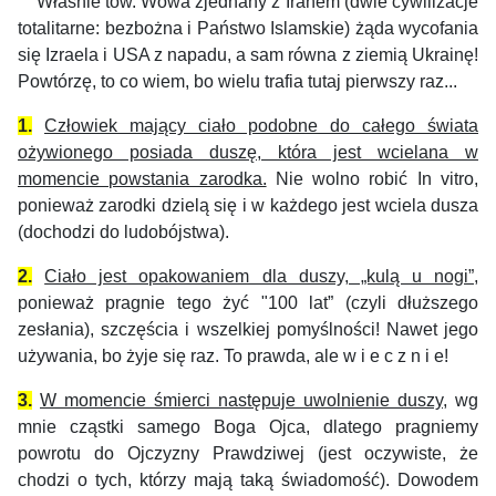
Właśnie tow. Wowa zjednany z Iranem (dwie cywilizacje
totalitarne: bezbożna i Państwo Islamskie) żąda wycofania
się Izraela i USA z napadu, a sam równa z ziemią Ukrainę!
Powtórzę, to co wiem, bo wielu trafia tutaj pierwszy raz...
1.
Człowiek mający ciało podobne do całego świata
ożywionego posiada duszę, która jest wcielana w
momencie powstania zarodka.
Nie wolno robić In vitro,
ponieważ zarodki dzielą się i w każdego jest wciela dusza
(dochodzi do ludobójstwa).
2.
Ciało jest opakowaniem dla duszy, „kulą u nogi”
,
ponieważ pragnie tego żyć "100 lat” (czyli dłuższego
zesłania), szczęścia i wszelkiej pomyślności! Nawet jego
używania, bo żyje się raz. To prawda, ale w i e c z n i e!
3.
W momencie śmierci następuje uwolnienie duszy
, wg
mnie cząstki samego Boga Ojca, dlatego pragniemy
powrotu do Ojczyzny Prawdziwej (jest oczywiste, że
chodzi o tych, którzy mają taką świadomość). Dowodem