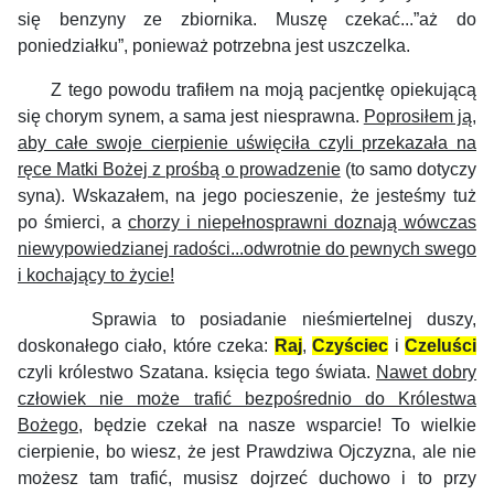
się benzyny ze zbiornika. Muszę czekać...”aż do
poniedziałku”, ponieważ potrzebna jest uszczelka.
Z tego powodu trafiłem na moją pacjentkę opiekującą
się chorym synem, a sama jest niesprawna.
Poprosiłem ją,
aby całe swoje cierpienie uświęciła czyli przekazała na
ręce Matki Bożej z prośbą o prowadzenie
(to samo dotyczy
syna). Wskazałem, na jego pocieszenie, że jesteśmy tuż
po śmierci, a
chorzy i niepełnosprawni doznają wówczas
niewypowiedzianej radości...odwrotnie do pewnych swego
i kochający to życie!
Sprawia to posiadanie nieśmiertelnej duszy,
doskonałego ciało, które czeka:
Raj
,
Czyściec
i
Czeluści
czyli królestwo
Szatana.
księcia tego świata.
Nawet dobry
człowiek nie może trafić bezpośrednio do Królestwa
Bożego
, będzie czekał na nasze wsparcie! To wielkie
cierpienie, bo wiesz, że jest Prawdziwa Ojczyzna, ale nie
możesz tam trafić, musisz dojrzeć duchowo i to przy