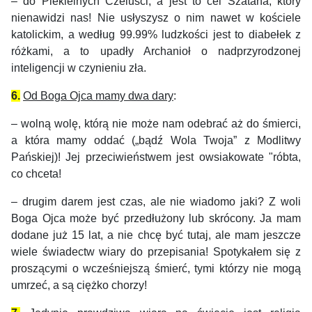
– do Piekielnych Czeluści, a jest to cel Szatana, który
nienawidzi nas! Nie usłyszysz o nim nawet w kościele
katolickim, a według 99.99% ludzkości jest to diabełek z
różkami, a to upadły Archanioł o nadprzyrodzonej
inteligencji w czynieniu zła.
6.
Od Boga Ojca mamy dwa dary
:
–
wolną wolę, którą nie może nam odebrać aż do śmierci,
a która mamy oddać („bądź Wola Twoja” z Modlitwy
Pańskiej)! Jej przeciwieństwem jest owsiakowate "róbta,
co chceta!
–
drugim darem jest czas, ale nie wiadomo jaki? Z woli
Boga Ojca może być przedłużony lub skrócony. Ja mam
dodane już 15 lat, a nie chcę być tutaj, ale mam jeszcze
wiele świadectw wiary do przepisania! Spotykałem się z
proszącymi o wcześniejszą śmierć, tymi którzy nie mogą
umrzeć, a są ciężko chorzy!