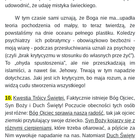
udowodnić, że udaję mistyka świeckiego.
W tym czasie sami uznają, że Boga nie ma...upadła
teoria pochodzenia od małpy, to teraz twierdzą, że
powstaliśmy na dnie oceanu pełnego plastiku. Koledzy
psychiatrzy ich pobratymcy - obowiązkowo bezbożni -
moją wiarę - podczas przesłuchiwania uznali za psychozę
(czyli „brak krytycyzmu w stosunku do własnych prze żyć”).
To „ohyda spustoszenia”, ale nie przeszkadzają im
islamiści, a nawet św. Jehowy. Trwają w tym napadzie
dotychczas. Jaki jest ich krytycyzm, bo maja rozum, a nie
widzą cudu stworzenia wszystkiego!
10
.
Kwestia Trójcy Świętej.
Faktycznie istnieje Bóg Ojciec,
Syn Boży i Duch Święty! Poczucie obecności tych osób
jest różne:
Bóg Ojciec sprawia naszą radość
, tak jak ojciec
ziemski przytulający swoje dziecko.
Syn Boży kojarzy się z
różnymi cierpieniami
, które trzeba ofiarować, a pójście za
Nim wywołuje napadanie na nas. Natomiast
Duch Święty