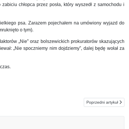
o zabiciu chłopca przez posła, który wyszedł z samochodu i
wielkiego psa. Zarazem pojechałem na umówiony wyjazd do
mruknięto o tym).
aktorów „Nie” oraz bolszewickich prokuratorów skazujących
piewał: „Nie spoczniemy nim dojdziemy”, dalej będę wołał za
czas.
Następna strona: 3
Poprzedni artykuł