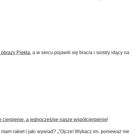
 obrazy Piekła
, a w sercu pojawili się bracia i siostry idący na
e cierpienie, a jednocześnie nasze współcierpienie
!
 mam rakiet i jaki wywiad? „”Ojcze! Wybacz im, ponieważ nie