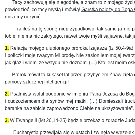
Tacy zachowują się niegodnie, a znam to z mojego życia i 
powiedzieć, co tacy myślą i mówią!
Garstka należy do Boga O
możemy uczynić
!
Trafiłeś na tę stronę nieprzypadkowo, tak samo ja nie pl
tobie, nie ma nic zakrytego, nawet twoje myśli są jawne, ta
1.
Relacja mojego ulubionego proroka Izajasza
(Iz 50,4-9a)
i policzki moje rwącym Mi brodę. Nie zasłoniłem mojej twa
jak głaz i wiem, że wstydu nie doznam.
(…)
Kto jest moim os
Prorok mówił to kilkaset lat przed przybyciem
Zbawiciela
pomocy sztucznej inteligencji!
2.
Psalmista wołał podobnie w imieniu Pana Jezusa do Bog
i cudzoziemcem dla synów mej matki. (…) Domieszali truciz
baranka na zabicie zaprowadzono Ciebie na ukrzyżowanie”.
3.
W Ewangelii (Mt 26,14-25) będzie przekaz o zdradzie Jud
Eucharystia przewijała się w ustach i zwinęła w węzełek j