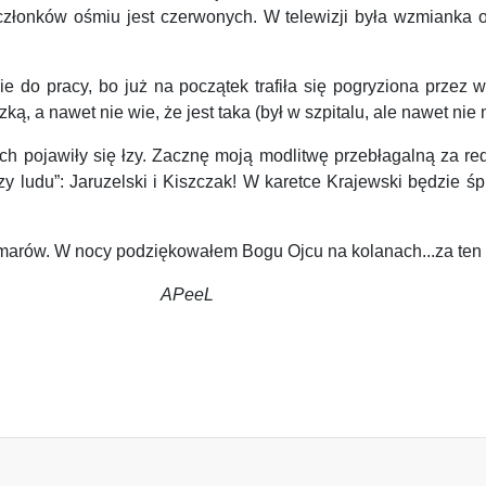
0 członków ośmiu jest czerwonych. W telewizji była wzmianka 
do pracy, bo już na początek trafiła się pogryziona przez 
ą, a nawet nie wie, że jest taka (był w szpitalu, ale nawet nie 
 pojawiły się łzy. Zacznę moją modlitwę przebłagalną za red
zy ludu”: Jaruzelski i Kiszczak! W karetce Krajewski będzie ś
marów. W nocy podziękowałem Bogu Ojcu na kolanach...za ten 
eL
WATOŚĆ …