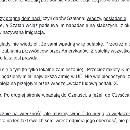
órzy pragną dominacji
czyli darów Szatana:
władzy
,
posiadanie
i
ie, a Szatan wciąż podsuwa im napadanie na słabszych...z ok
ów nazywana imigracją.
dy, nie wiedzieli, że sami wpadną w tę pułapkę. Przecież n
ę zabijania przywódców przez Amerykanów.
Z satelity wszystko
o taka jest prawda!
ę o tym (to tylko lokalne zamieszanie). Przecież rakiety Ki
lat będziemy mieli największa armię w UE. Nie wie biedaczyna, ż
 pieją na przejętym przez władzę...wciąż ludową portalu X.
 Po drugiej stronie wpadają do Czeluści, a jeżeli do Czyśćca 
tycznie na wieczność, ale musimy wrócić do niego, a większo
 na ten fakt swoich serc, wręcz odpiera jego obecność, nie pr