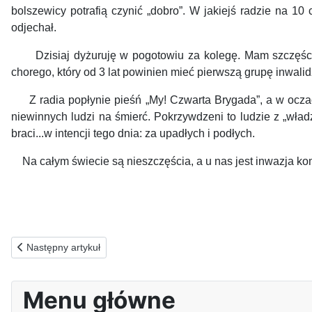
bolszewicy potrafią czynić „dobro”. W jakiejś radzie na 1
odjechał.
Dzisiaj dyżuruję w pogotowiu za kolegę. Mam szczęście 
chorego, który od 3 lat powinien mieć pierwszą grupę inwalidzk
Z radia popłynie pieśń „My! Czwarta Brygada”, a w oczach
niewinnych ludzi na śmierć. Pokrzywdzeni to ludzie z „wład
braci...w intencji tego dnia: za upadłych i podłych.
Na całym świecie są nieszczęścia, a u nas jest inwazja ko
APe
Poprzednia strona: 02.04.2026(w) ZA CHORYCH NA WESOŁKO
Następny artykuł
Menu główne