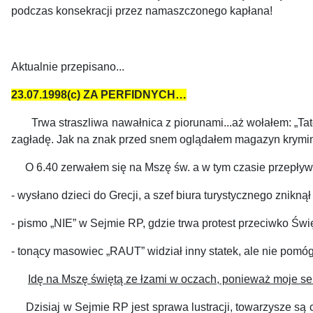
podczas konsekracji przez namaszczonego kapłan
Aktualnie przepisano...
23.07.1998(c) ZA PERFIDNYCH…
Trwa straszliwa nawałnica z piorunami...aż wołałem: „Tat
zagładę. Jak na znak przed snem oglądałem magazyn krymin
O 6.40 zerwałem się na Mszę św. a w tym czasie przepływał
- wysłano dzieci do Grecji, a szef biura turystycznego zniknął
- pismo „NIE” w Sejmie RP, gdzie trwa protest przeciwko Świ
- tonący masowiec „RAUT” widział inny statek, ale nie pomóg
Idę na Mszę świętą ze łzami w oczach, ponieważ moje serc
Dzisiaj w Sejmie RP jest sprawa lustracji, towarzysze są c