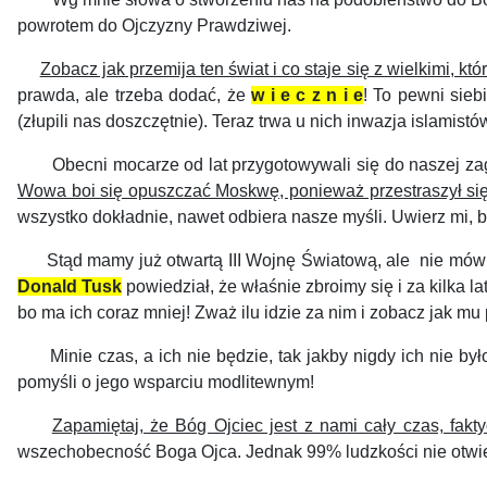
powrotem do Ojczyzny Prawdziwej.
Zobacz jak przemija ten świat i co staje się z wielkimi, kt
prawda, ale trzeba dodać, że
w i e c z n i e
! To pewni sieb
(złupili nas doszczętnie). Teraz trwa u nich inwazja islamist
Obecni mocarze od lat przygotowywali się do naszej zagła
Wowa boi się opuszczać Moskwę, ponieważ przestraszył si
wszystko dokładnie, nawet odbiera nasze myśli.
Uwierz mi, b
Stąd mamy już otwartą III Wojnę Światową, ale nie mówi si
Donald Tusk
powiedział, że właśnie zbroimy się i za kilka 
bo ma ich coraz mniej! Zważ ilu idzie za nim i zobacz jak mu
Minie czas, a ich nie będzie, tak jakby nigdy ich nie było.
pomyśli o jego wsparciu modlitewnym!
Zapamiętaj, że Bóg Ojciec jest z nami cały czas, fak
wszechobecność Boga Ojca. Jednak 99% ludzkości nie otwiera