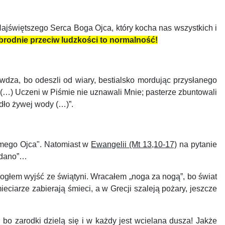
ajświętszego Serca Boga Ojca, który kocha nas wszystkich i
brodnie przeciw ludzkości to normalność!
wdza, bo odeszli od wiary, bestialsko mordując przysłanego
 (…) Uczeni w Piśmie nie uznawali Mnie; pasterze zbuntowali
ódło żywej wody (…)”.
mego Ojca".
Natomiast w
Ewangelii (Mt 13,10-17)
na pytanie
e dano”…
głem wyjść ze świątyni. Wracałem „noga za nogą”, bo świat
ciarze zabierają śmieci, a w Grecji szaleją pożary, jeszcze
bo zarodki dzielą się i w każdy jest wcielana dusza! Jakże