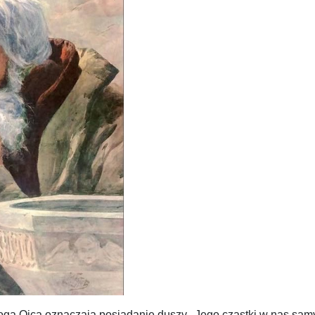
 Ojca oznaczają posiadanie duszy...Jego cząstki w nas samych