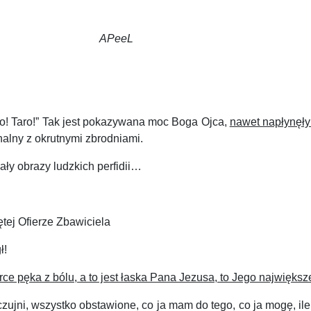
a!
APeeL
o! Taro!” Tak jest pokazywana moc Boga Ojca,
nawet napłynęły
alny z okrutnymi zbrodniami.
y obrazy ludzkich perfidii…
ętej Ofierze Zbawiciela
ł!
e pęka z bólu, a to jest łaska Pana Jezusa, to Jego największ
zujni, wszystko obstawione, co ja mam do tego, co ja mogę, ile