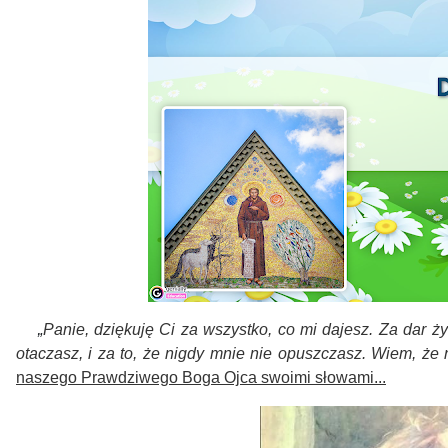
„
Panie, dziękuję Ci za wszystko, co mi dajesz. Za dar ż
otaczasz, i za to, że nigdy mnie nie opuszczasz. Wiem, ż
naszego Prawdziwego Boga Ojca swoimi słowami...