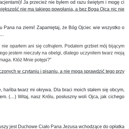
cjentami)! Ja przecież nie byłem od razu świętym i mogę ci
większość nie ma takiego powołania, a bez Boga Ojca nic nie
u Pana na ziemi! Zapamiętaj, że Bóg Ojciec wie wszystko o
e…
 nie oparłem ani się cofnąłem. Podałem grzbiet mój bijącym
go jestem nieczuły na obelgi, dlatego uczyniłem twarz moją
maga. Któż Mnie potępi?”
czonych w czytaniu i pisaniu, a nie mogą sprawdzić tego przy
 hańba twarz mi okrywa. Dla braci moich stałem się obcym,
m. (…) Witaj, nasz Królu, posłuszny woli Ojca, jak cichego
 duszy jest Duchowe Ciało Pana Jezusa wchodzące do opłatka