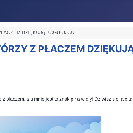
 Z PŁACZEM DZIĘKUJĄ BOGU OJCU…
KTÓRZY Z PŁACZEM DZIĘKU
 z płaczem, a u mnie jest to znak p r a w d y! Dziwisz się, ale