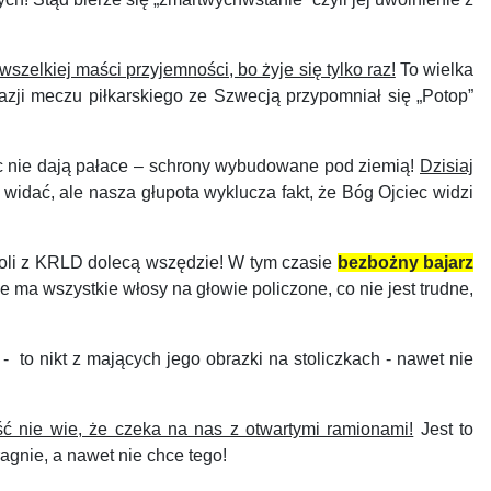
wszelkiej maści przyjemności, bo żyje się tylko raz!
To wielka
azji meczu piłkarskiego ze Szwecją przypomniał się „Potop”
ic nie dają pałace – schrony wybudowane pod ziemią!
Dzisiaj
 widać, ale nasza głupota wyklucza fakt, że Bóg Ojciec widzi
moli z KRLD dolecą wszędzie! W tym czasie
bezbożny bajarz
e ma wszystkie włosy na głowie policzone, co nie jest trudne,
- to nikt z mających jego obrazki na stoliczkach - nawet nie
ść nie wie, że czeka na nas z otwartymi ramionami!
Jest to
agnie, a nawet nie chce tego!