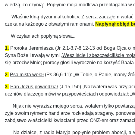
wiedzą, co czynią”. Popłynie moja modlitwa przebłagalna w c
Właśnie klną dyżurni alkoholicy. Z serca zacząłem wołać d
czeka na każdego z otwartymi ramionami.
Napłynął obłęd b
W czytaniach popłyną słowa...
1.
Proroka Jeremiasza
(Jr 2,1-3.7-8.12-13 od Boga Ojca o n
Syna Boże i trwają w tym! „
Weszliście i zbezcześciliście moj
się przeciw Mnie; prorocy głosili wyrocznie na korzyść Baala 
2.
Psalmista wołał
(Ps 36,6-11): „W Tobie, o Panie, mamy źród
3.
Pan Jezus powiedział
(J 15,15b) „Nazwałem was przyjac
uczniów dlaczego mówi w przypowieściach odpowiedział: „W
Nijak nie wyrazisz mojego serca, wołałem tylko powtarzaj
żyje swoim rytmem: handlarze rozkładają stragany, ponowna 
zabójstwo właścicielki kwiaciarni przed ONZ-em oraz zam
Na działce, z radia Maryja popłynie problem aborcji, a w 