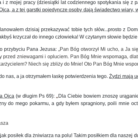
z mojej pracy (dziesiątki lat codziennego spotykania się z pa
jca, a z tej garstki pojedyncze osoby dają świadectwo wiary, 
anowałem dzisiaj przekazywać tobie tych słów...prosto z Dom
k jakbyś krzyczał do innego człowieka! W czytanym słowie będzi
 o przybyciu Pana Jezusa:
„Pan Bóg otworzył Mi ucho, a Ja się
rzy przed zniewagami i opluciem. Pan Bóg Mnie wspomaga, dlate
karżycielem? Niech się zbliży do Mnie! Oto Pan Bóg Mnie wspo
do nas, a ja otrzymałem łaskę potwierdzenia tego.
Żydzi mają u
a Ojca
(w długim Ps 69):
„
Dla Ciebie bowiem znoszę urąganie,
ny do mego pokarmu, a gdy byłem spragniony, poili mnie octe
asza
ak posiłek dla żniwiarza na polu! Takim posiłkiem dla naszej