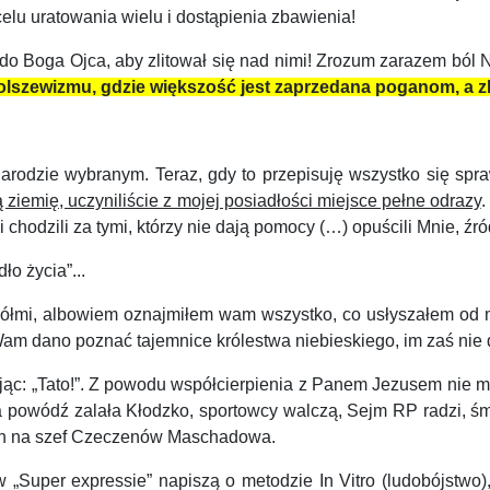
elu uratowania wielu i dostąpienia zbawienia!
o Boga Ojca, aby zlitował się nad nimi! Zrozum zarazem ból N
olszewizmu, gdzie większość jest zaprzedana poganom, a z
arodzie wybranym. Teraz, gdy to przepisuję wszystko się spra
ą ziemię, uczyniliście z mojej posiadłości miejsce pełne odrazy
.
i chodzili za tymi, którzy nie dają pomocy (…) opuścili Mnie, źr
ło życia”...
iółmi, albowiem oznajmiłem wam wszystko, co usłyszałem od 
am dano poznać tajemnice królestwa niebieskiego, im zaś ni
ąc: „Tato!”. Z powodu współcierpienia z Panem Jezusem nie mo
powódź zalała Kłodzko, sportowcy walczą, Sejm RP radzi, śmie
ach na szef Czeczenów Maschadowa.
„Super expressie” napiszą o metodzie In Vitro (ludobójstwo), 