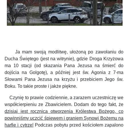
Ja mam swoją modlitwę, ułożoną po zawołaniu do
Ducha Świętego (jest na witrynie), gdzie Droga Krzyżowa
ma 10 stacji (od skazania Pana Jezusa na śmierć do
dojścia na Golgotę), a później jest św. Agonia z 7-ma
Słowami Pana Jezusa na krzyżu i przebiciem Jego św.
Boku. To takie proste i jakże piękne.
Czynię to prawie codziennie, a zarazem uczestniczę we
współcierpieniu ze Zbawicielem.
Dodam do tego fakt, że
dzisiaj jest rocznica otworzenia Królestwa Bożego, co
powinniśmy uczcić śpiewem i graniem Synowi Bożemu na
harfie i cytrze!
Podczas pobytu przed kościołem zapalono