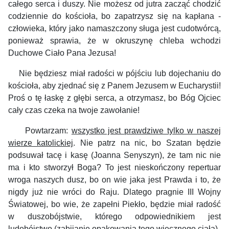
całego serca i duszy. Nie możesz od jutra zacząć chodzić
codziennie do kościoła, bo zapatrzysz się na kapłana -
człowieka, który jako namaszczony sługa jest cudotwórcą,
ponieważ sprawia, że w okruszynę chleba wchodzi
Duchowe Ciało Pana Jezusa!
Nie będziesz miał radości w pójściu lub dojechaniu do
kościoła, aby zjednać się z Panem Jezusem w Eucharystii!
Proś o tę łaskę z głębi serca, a otrzymasz, bo Bóg Ojciec
cały czas czeka na twoje zawołanie!
Powtarzam:
wszystko jest prawdziwe tylko w naszej
wierze katolickiej
. Nie patrz na nic, bo Szatan będzie
podsuwał tacę i kasę (Joanna Senyszyn), że tam nic nie
ma i kto stworzył Boga? To jest nieskończony repertuar
wroga naszych dusz, bo on wie jaka jest Prawda i to, że
nigdy już nie wróci do Raju. Dlatego pragnie III Wojny
Światowej, bo wie, że zapełni Piekło, będzie miał radość
w duszobójstwie, którego odpowiednikiem jest
ludobójstwo (zabijanie opakowania tego wiecznego ciała).