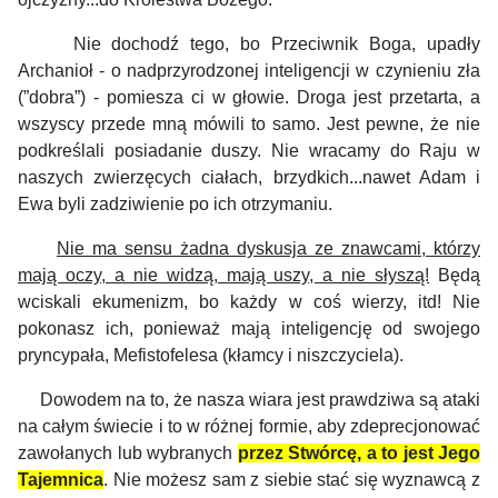
Nie dochodź tego, bo Przeciwnik Boga, upadły
Archanioł - o nadprzyrodzonej inteligencji w czynieniu zła
(”dobra”) - pomiesza ci w głowie. Droga jest przetarta, a
wszyscy przede mną mówili to samo. Jest pewne, że nie
podkreślali posiadanie duszy. Nie wracamy do Raju w
naszych zwierzęcych ciałach, brzydkich...nawet Adam i
Ewa byli zadziwienie po ich otrzymaniu.
Nie ma sensu żadna dyskusja ze znawcami, którzy
mają oczy, a nie widzą, mają uszy, a nie słyszą!
Będą
wciskali ekumenizm, bo każdy w coś wierzy, itd! Nie
pokonasz ich, ponieważ mają inteligencję od swojego
pryncypała, Mefistofelesa (kłamcy i niszczyciela).
Dowodem na to, że nasza wiara jest prawdziwa są ataki
na całym świecie i to w różnej formie, aby zdeprecjonować
zawołanych lub wybranych
przez Stwórcę, a to jest Jego
Tajemnica
. Nie możesz sam z siebie stać się wyznawcą z