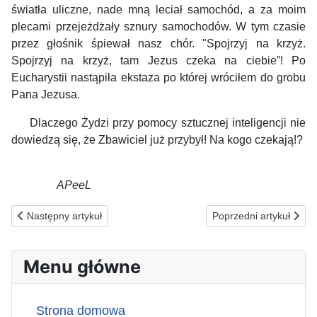
światła uliczne, nade mną leciał samochód, a za moim
plecami przejeżdżały sznury samochodów. W tym czasie
przez głośnik śpiewał nasz chór. "Spojrzyj na krzyż.
Spojrzyj na krzyż, tam Jezus czeka na ciebie”!
Po
Eucharystii nastąpiła ekstaza po której wróciłem do grobu
Pana Jezusa.
Dlaczego Żydzi przy pomocy sztucznej inteligencji nie
dowiedzą się, że Zbawiciel już przybył! Na kogo czekają!?
APeeL
Poprzednia strona: 04.04.2026(s) ZA NIEŚWIADOMYCH TEGO
Następna strona: 0
Następny artykuł
Poprzedni artykuł
Menu główne
Strona domowa