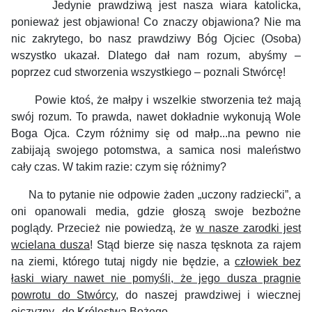
Jedynie prawdziwą jest nasza wiara katolicka,
ponieważ jest objawiona! Co znaczy objawiona? Nie ma
nic zakrytego, bo nasz prawdziwy Bóg Ojciec (Osoba)
wszystko ukazał. Dlatego dał nam rozum, abyśmy –
poprzez cud stworzenia wszystkiego – poznali Stwórcę!
Powie ktoś, że małpy i wszelkie stworzenia też mają
swój rozum. To prawda, nawet dokładnie wykonują Wole
Boga Ojca. Czym różnimy się od małp...na pewno nie
zabijają swojego potomstwa, a samica nosi maleństwo
cały czas. W takim razie: czym się różnimy?
Na to pytanie nie odpowie żaden „uczony radziecki”, a
oni opanowali media, gdzie głoszą swoje bezbożne
poglądy. Przecież nie powiedzą, że
w nasze zarodki jest
wcielana dusza
! Stąd bierze się nasza tęsknota za rajem
na ziemi, którego tutaj nigdy nie będzie, a
człowiek bez
łaski wiary nawet nie pomyśli, że jego dusza pragnie
powrotu do Stwórcy
, do naszej prawdziwej i wiecznej
ojczyzny...do Królestwa Bożego.