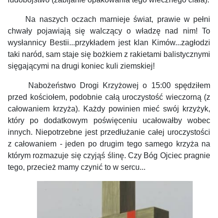
Na naszych oczach marnieje świat, prawie w pełni
chwały pojawiają się walczący o władzę nad nim! To
wysłannicy Bestii...przykładem jest klan Kimów...zagłodzi
taki naród, sam staje się bożkiem z rakietami balistycznymi
sięgającymi na drugi koniec kuli ziemskiej!
Nabożeństwo Drogi Krzyżowej o 15:00 spędziłem
przed kościołem, podobnie całą uroczystość wieczorną (z
całowaniem krzyża). Każdy powinien mieć swój krzyżyk,
który po dodatkowym poświęceniu ucałowałby wobec
innych. Niepotrzebne jest przedłużanie całej uroczystości
z całowaniem - jeden po drugim tego samego krzyża na
którym rozmazuje się czyjąś ślinę. Czy Bóg Ojciec pragnie
tego, przecież mamy czynić to w sercu...