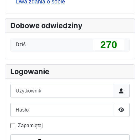
Dwa zdania o sobie
Dobowe odwiedziny
270
Dziś
Logowanie
Użytkownik
Hasło
Pokaż h
Zapamiętaj