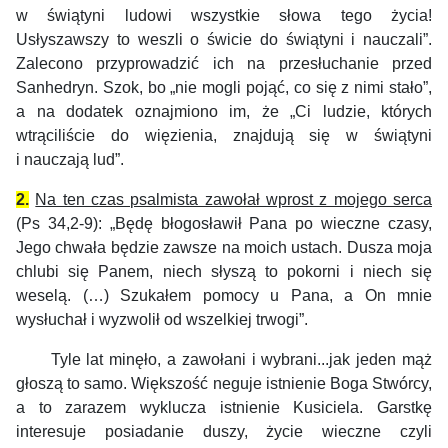
w świątyni ludowi wszystkie słowa tego życia!
Usłyszawszy to weszli o świcie do świątyni i nauczali”.
Zalecono przyprowadzić ich na przesłuchanie przed
Sanhedryn. Szok, bo „nie mogli pojąć, co się z nimi stało”,
a na dodatek oznajmiono im, że „Ci ludzie, których
wtrąciliście do więzienia, znajdują się w świątyni
i nauczają lud”.
2.
Na ten czas psalmista zawołał wprost z mojego serca
(Ps 34,2-9): „Będę błogosławił Pana po wieczne czasy,
Jego chwała będzie zawsze na moich ustach. Dusza moja
chlubi się Panem, niech słyszą to pokorni i niech się
weselą. (…) Szukałem pomocy u Pana, a On mnie
wysłuchał i wyzwolił od wszelkiej trwogi”.
Tyle lat minęło, a zawołani i wybrani...jak jeden mąż
głoszą to samo. Większość neguje istnienie Boga Stwórcy,
a to zarazem wyklucza istnienie Kusiciela. Garstkę
interesuje posiadanie duszy, życie wieczne czyli