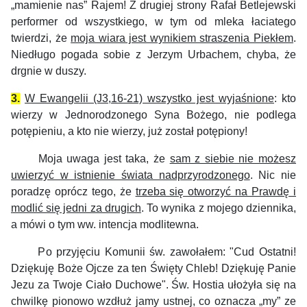
„mamienie nas” Rajem!
Z drugiej strony Rafał Betlejewski
performer od wszystkiego, w tym od mleka łaciatego
twierdzi, że
moja wiara jest wynikiem straszenia Piekłem
.
Niedługo pogada sobie z Jerzym Urbachem, chyba, że
drgnie w duszy.
3.
W Ewangelii (J3,16-21) wszystko jest wyjaśnione
: kto
wierzy w Jednorodzonego Syna Bożego, nie podlega
potępieniu, a kto nie wierzy, już został potępiony!
Moja uwaga jest taka, że
sam z siebie nie możesz
uwierzyć w istnienie świata nadprzyrodzonego
. Nic nie
poradzę oprócz tego, że
trzeba się otworzyć na Prawdę i
modlić się jedni za drugich
. To wynika z mojego dziennika,
a mówi o tym ww. intencja modlitewna.
Po przyjęciu Komunii św. zawołałem: "Cud Ostatni!
Dziękuję Boże Ojcze za ten Święty Chleb! Dziękuję Panie
Jezu za Twoje Ciało Duchowe".
Św. Hostia ułożyła się na
chwilkę pionowo wzdłuż jamy ustnej, co oznacza „my” ze