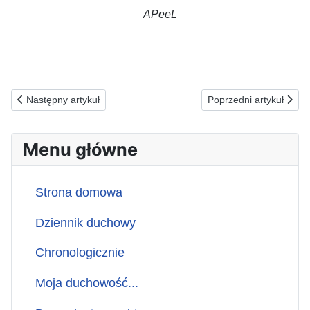
APeeL
Poprzednia strona: 16.04.2026(c) ZA CZEKAJĄCYCH NA POMO
Następna strona: 1
Następny artykuł
Poprzedni artykuł
Menu główne
Strona domowa
Dziennik duchowy
Chronologicznie
Moja duchowość...