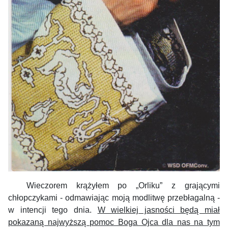
Wieczorem krążyłem po „Orliku” z grającymi
chłopczykami - odmawiając moją modlitwę przebłagalną -
w intencji tego dnia.
W wielkiej jasności będą miał
pokazaną najwyższą pomoc Boga Ojca dla nas na tym