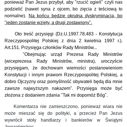
ponieważ Pan Jezus przybył, aby "rzucić ogień" czyli nas
podzielić (nawet syna z ojcem, bo zięcia z teściową to
normalne).
Na końcu będzie okrutna dyskryminacja, bo
"jeden zostanie wzięty, a drugi zostawiony".
Oto treść przysięgi (Dz.U.1997.78.483 - Konstytucja
Rzeczypospolitej Polskiej z dnia 2 kwietnia 1997 r.).
Art.151. Przysięga członków Rady Ministrów...
"Obejmując urząd Prezesa Rady Ministrów
(wiceprezesa Rady Ministrów, ministra), uroczyście
przysięgam, że dochowam wierności postanowieniom
Konstytucji i innym prawom Rzeczypospolitej Polskiej, a
dobro Ojczyzny oraz pomyślność obywateli będą dla mnie
zawsze najwyższym nakazem". Przysięga może być
złożona z dodaniem zdania "Tak mi dopomóż Bóg".
Komentarza nie zamieszczono, ponieważ wiara nie
może mieszać się do polityki, a przecież Pan Jezus
wywrócił stoły handlarzy i bankierów w Świątyni
Jerozolimskiej...