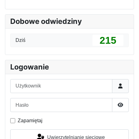
Dobowe odwiedziny
215
Dziś
Logowanie
Użytkownik
Hasło
Pokaż h
Zapamiętaj
Uwierzytelnianie sieciowe