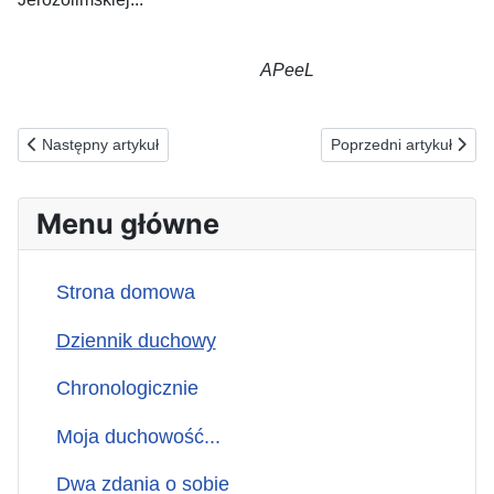
APeeL
Poprzednia strona: 15.04.2026(ś) ZA TYCH, KTÓRZY NIE WIE
Następna strona: 13
Następny artykuł
Poprzedni artykuł
Menu główne
Strona domowa
Dziennik duchowy
Chronologicznie
Moja duchowość...
Dwa zdania o sobie