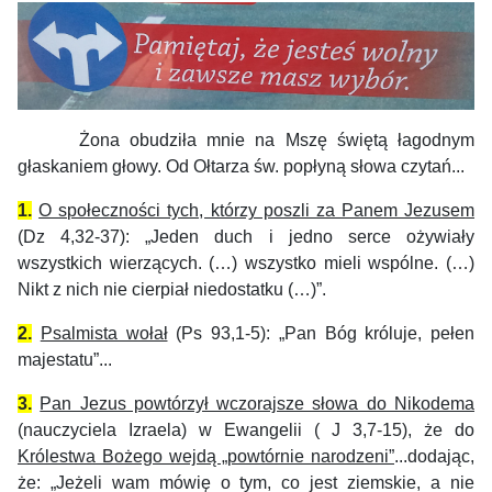
Żona obudziła mnie na Mszę świętą łagodnym
głaskaniem głowy. Od Ołtarza św. popłyną słowa czytań...
1.
O społeczności tych, którzy poszli za Panem Jezusem
(Dz 4,32-37): „
Jeden duch i jedno serce ożywiały
wszystkich wierzących. (…) wszystko mieli wspólne. (…)
Nikt z nich nie cierpiał niedostatku (…)”.
2.
Psalmista wołał
(Ps 93,1-5): „
Pan Bóg króluje, pełen
majestatu”...
3.
Pan Jezus powtórzył wczorajsze słowa do Nikodema
(nauczyciela Izraela) w Ewangelii ( J 3,7-15), że do
Królestwa Bożego wejdą „powtórnie narodzeni”
...dodając,
że: „Jeżeli wam mówię o tym, co jest ziemskie, a nie