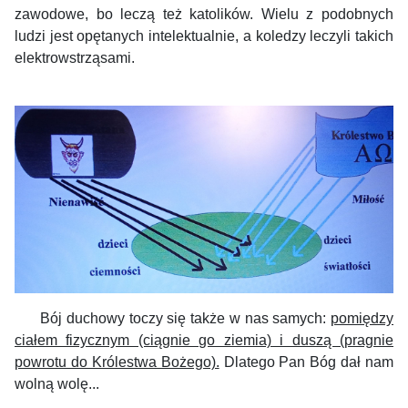
zawodowe, bo leczą też katolików. Wielu z podobnych
ludzi jest opętanych intelektualnie, a koledzy leczyli takich
elektrowstrząsami.
Bój duchowy toczy się także w nas samych:
pomiędzy
ciałem fizycznym (ciągnie go ziemia) i duszą (pragnie
powrotu do Królestwa Bożego).
Dlatego Pan Bóg dał nam
wolną wolę...