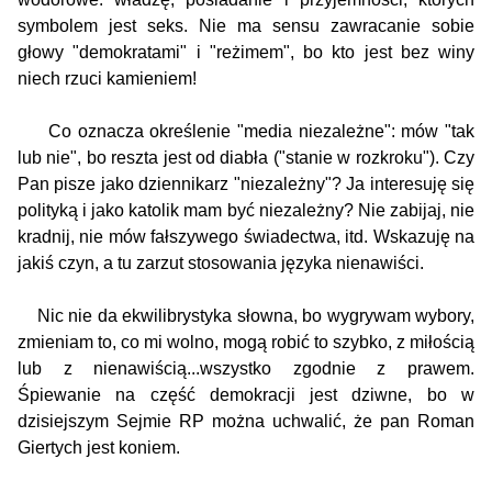
symbolem jest seks. Nie ma sensu zawracanie sobie
głowy "demokratami" i "reżimem", bo kto jest bez winy
niech rzuci kamieniem!
Co oznacza określenie "media niezależne": mów "tak
lub nie", bo reszta jest od diabła ("stanie w rozkroku"). Czy
Pan pisze jako dziennikarz "niezależny"? Ja interesuję się
polityką i jako katolik mam być niezależny? Nie zabijaj, nie
kradnij, nie mów fałszywego świadectwa, itd. Wskazuję na
jakiś czyn, a tu zarzut stosowania języka nienawiści.
Nic nie da ekwilibrystyka słowna, bo wygrywam wybory,
zmieniam to, co mi wolno, mogą robić to szybko, z miłością
lub z nienawiścią...wszystko zgodnie z prawem.
Śpiewanie na część demokracji jest dziwne, bo w
dzisiejszym Sejmie RP można uchwalić, że pan Roman
Giertych jest koniem.