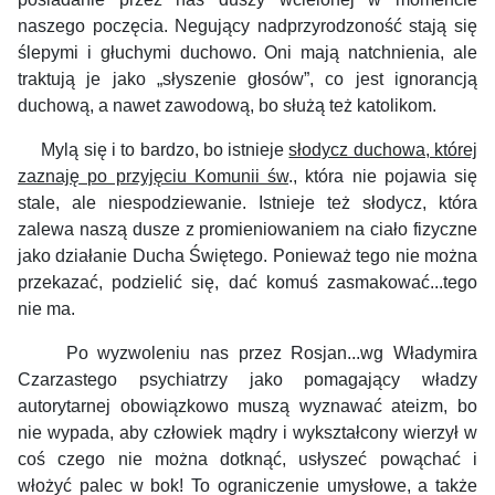
naszego poczęcia. Negujący nadprzyrodzoność stają się
ślepymi i głuchymi duchowo. Oni mają natchnienia, ale
traktują je jako „słyszenie głosów”, co jest ignorancją
duchową, a nawet zawodową, bo służą też katolikom.
Mylą się i to bardzo, bo istnieje
słodycz duchowa, której
zaznaję po przyjęciu Komunii św
., która nie pojawia się
stale, ale niespodziewanie. Istnieje też słodycz, która
zalewa naszą dusze z promieniowaniem na ciało fizyczne
jako działanie Ducha Świętego. Ponieważ tego nie można
przekazać, podzielić się, dać komuś zasmakować...tego
nie ma.
Po wyzwoleniu nas przez Rosjan...wg Władymira
Czarzastego psychiatrzy jako pomagający władzy
autorytarnej obowiązkowo muszą wyznawać ateizm, bo
nie wypada, aby człowiek mądry i wykształcony wierzył w
coś czego nie można dotknąć, usłyszeć powąchać i
włożyć palec w bok! To ograniczenie umysłowe, a także