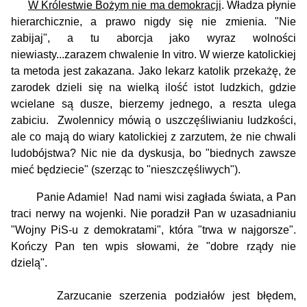
W Królestwie Bożym nie ma demokracji
. Władza płynie
hierarchicznie, a prawo nigdy się nie zmienia. "Nie
zabijaj", a tu aborcja jako wyraz wolności
niewiasty...zarazem chwalenie In vitro. W wierze katolickiej
ta metoda jest zakazana. Jako lekarz katolik przekażę, że
zarodek dzieli się na wielką ilość istot ludzkich, gdzie
wcielane są dusze, bierzemy jednego, a reszta ulega
zabiciu. Zwolennicy mówią o uszczęśliwianiu ludzkości,
ale co mają do wiary katolickiej z zarzutem, że nie chwali
ludobójstwa? Nic nie da dyskusja, bo "biednych zawsze
mieć będziecie" (szerząc to "nieszczęśliwych").
Panie Adamie! Nad nami wisi zagłada świata, a Pan
traci nerwy na wojenki. Nie poradził Pan w uzasadnianiu
"Wojny PiS-u z demokratami", która "trwa w najgorsze".
Kończy Pan ten wpis słowami, że "dobre rządy nie
dzielą".
Zarzucanie szerzenia podziałów jest błędem,