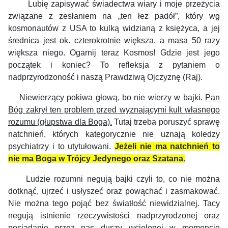
Lubię zapisywać świadectwa wiary i moje przeżycia
związane z zesłaniem na „
ten łez padół”
, który wg
kosmonautów z USA to kulką widzianą z księżyca, a jej
średnica jest ok. czterokrotnie większa, a masa 50 razy
większa niego. Ogarnij teraz Kosmos! Gdzie jest jego
początek i koniec?
To refleksja z pytaniem o
nadprzyrodzoność i naszą Prawdziwą Ojczyznę (Raj).
Niewierzący pokiwa głową, bo nie wierzy w bajki.
Pan
Bóg zakrył ten problem przed wyznającymi kult własnego
rozumu (głupstwa dla Boga).
Tutaj trzeba poruszyć sprawę
natchnień, których kategorycznie nie uznają koledzy
psychiatrzy i to utytułowani.
Jeżeli nie ma natchnień to
nie ma Boga w Trójcy Jedynego oraz Szatana.
Ludzie rozumni negują bajki czyli to, co nie można
dotknąć, ujrzeć i usłyszeć oraz powąchać i zasmakować.
Nie można tego pojąć bez światłość niewidzialnej. Tacy
negują istnienie rzeczywistości nadprzyrodzonej oraz
posiadanie przez nas duszy wcielonej w momencie