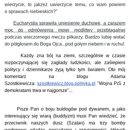
wierzycie, to jakżeż uwierzycie temu, co wam powiem
o sprawach niebieskich?”
Eucharystia sprawiła uniesienie duchowe, a zarazem
moc do odmówienia mojej modlitwy przebłagalnej
podczas wieczornego meczu piłkarzy. Bardzo lubię wołać
do półgłosem do Boga Ojca...pod gołym niebem i w ruchu!
Każdy zna bój na ziemi, szczególnie w czasie
rozpoczynającej się zagłady ludzkości, ale zaślepieni
politycy i dziennikarze żyją tylko tym światem. Oto mój
komentarz na blogu
Adama
Szostkiewicza:
szostkiewicz.blog.polityka.pl
"Wojna Pi
S
z
demokratami trwa w najgorsze"...
Pisze Pan o boju buldogów pod dywanem, a jako
interesujący się wiarą (buddyzm) musi Pan wiedzieć, że
przeciwnik naszych dusz (Szatan) ma trzy bomby
wodorowe: władzę, posiadanie i przyjemności, których