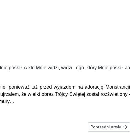
nie posłał. A kto Mnie widzi, widzi Tego, który Mnie posłał. Ja
ie, ponieważ tuż przed wyjazdem na adorację Monstrancji
ujrzałem, że wielki obraz Trójcy Świ
ę
tej został rozświetlony -
chmury…
Następna strona: 28
Poprzedni artykuł