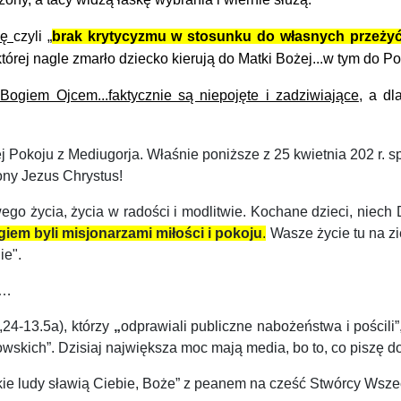
zę
czyli „
brak krytycyzmu w stosunku do
własnych
przeży
której nagle zmarło dziecko kierują do Matki Bożej..
.
w tym do Po
ogiem Ojcem...faktycznie są niepojęte i zadziwiające
, a dl
 Pokoju z Mediugor
ja. Właśnie poniższe z 25 kwietnia 202 r. sp
 Chrystus!
go życia, życia w radości i modlitwie. Kochane dzieci, niech 
giem byli misjonarzami miłości i pokoju
.
Wasze życie tu na zi
ie".
i…
,24-13.5a),
którzy
„
odprawiali publiczne nabożeństwa i pościli
wskich”. Dzisiaj największa moc mają media, bo to, co piszę d
tkie ludy sławią Ciebie, Boże” z peanem na cześć Stwórcy Ws