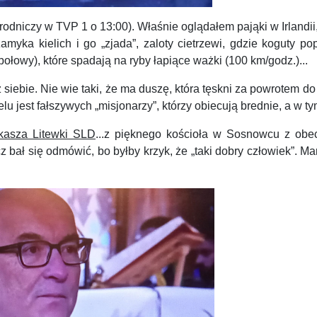
iczy w TVP 1 o 13:00). Właśnie oglądałem pająki w Irlandii,
 zamyka kielich i go „zjada”, zaloty cietrzewi, gdzie koguty 
ybołowy), które spadają na ryby łapiące ważki (100 km/godz.)...
iebie. Nie wie taki, że ma duszę, która tęskni za powrotem d
lu jest fałszywych „misjonarzy”, którzy obiecują brednie, a w 
ukasza Litewki SLD
...z pięknego kościoła w Sosnowcu z obe
 bał się odmówić, bo byłby krzyk, że „taki dobry człowiek”. 