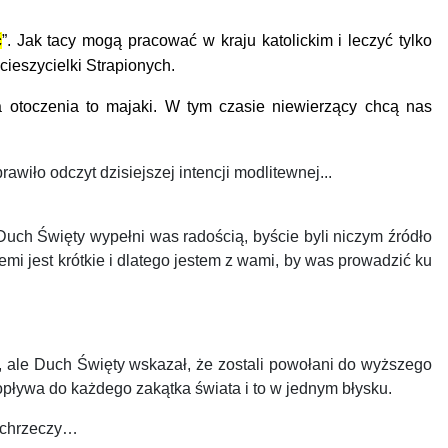
ć
”.
Jak tacy
mogą pracować w kraju katolickim i leczyć tylko
cieszycielki Strapionych.
a otoczenia to majaki.
W tym czasie n
iewierzący chcą nas
rawiło odczyt dzisiejszej intencji modlitewnej...
Duch Święty wypełni was radością, byście byli niczym źródło
emi jest krótkie i dlatego jestem z wami, by was prowadzić ku
”, ale Duch Święty wskazał, że zostali powołani do wyższego
opływa do każdego zakątka świata i to w jednym błysku.
zechrzeczy…