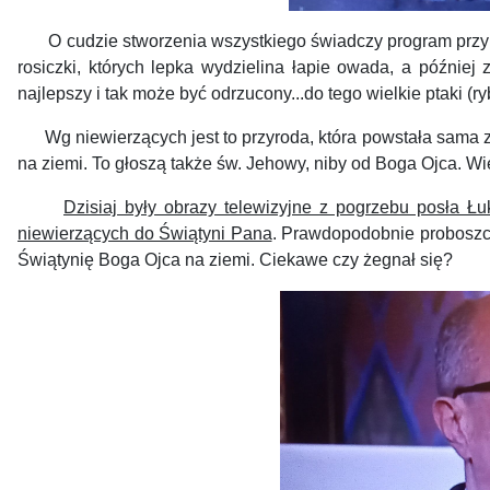
O cudzie stworzenia wszystkiego świadczy program przyrodn
rosiczki, których lepka wydzielina łapie owada, a później
najlepszy i tak może być odrzucony...do tego wielkie ptaki (r
Wg niewierzących jest to przyroda, która powstała sama z s
na ziemi. To głoszą także św. Jehowy, niby od Boga Ojca. Wie
Dzisiaj były obrazy telewizyjne z pogrzebu posła Ł
niewierzących do Świątyni Pana
. Prawdopodobnie proboszcz
Świątynię Boga Ojca na ziemi. Ciekawe czy żegnał się?