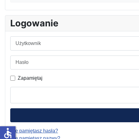
Logowanie
Użytkownik
Hasło
Zapamiętaj
accessible
Nie pamiętasz hasła?
Nie pamiętasz nazwy?