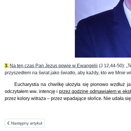
3.
Na ten czas Pan Jezus powie w Ewangelii
(J 12,44-50): „T
przyszedłem na świat jako światło, aby każdy, kto we Mnie w
Eucharystia na chwilkę ułożyła się pionowo wzdłuż jamy
odczytałem ww. intencję i
przez godzinę odmawiałem w ekst
przez kolory
witraża
–
przez
wpadaj
ące słońce. Nie udała s
Poprzednia strona: 30.04.2026(c) ZA POSŁUGUJĄCYCH ZGOD
Następny artykuł