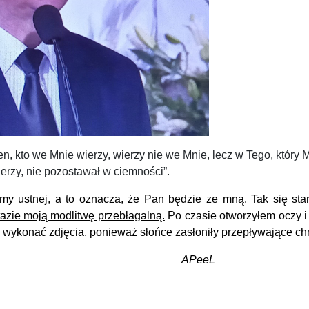
en, kto we Mnie wierzy, wierzy nie we Mnie, lecz w Tego, który M
ierzy, nie pozostawał w ciemności”.
 ustnej, a to oznacza, że Pan będzie ze mną. Tak się stan
azie moją modlitwę przebłagalną.
Po czasie otworzyłem oczy i 
ię wykonać zdjęcia, ponieważ słońce zasłoniły przepływające 
APeeL
NIE Z POWOŁANIEM…