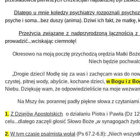
Dlatego u mnie koledzy psychiatrzy rozpozna
li
psycho
psyche i soma...
bez duszy (anima). Dziwi ich fakt, że matkę, 
Przeżycia związane z nadprzyrodzoną łącznością z B
prowadzić...wciskają
c
ciemnotę!
Okresowo na moją pocztę przychodzą orędzia Matki Bożej
Niech będzie pochwalony Jezus
„
Drogie dzieci! Modlę się za was i zachęcam was do nowe
czystej, pitnej wody, abyście, kochane dzieci,
w Bogu i z Bo
Niebu. Dziękuję wam, że odpowiedzieliście na moje wezwan
Na Mszy św. porannej padły piękne słowa z czytaniam
1.
Z Dziejów Apostolskich
o działaniu Piotra i Pawła
(Dz 12
celu...dlatego zaczęli głosić Słowo Boże „w synagogach żydo
2.
W tym czasie psalmista wołał
(Ps 67.2-6.8): „Niech wszys