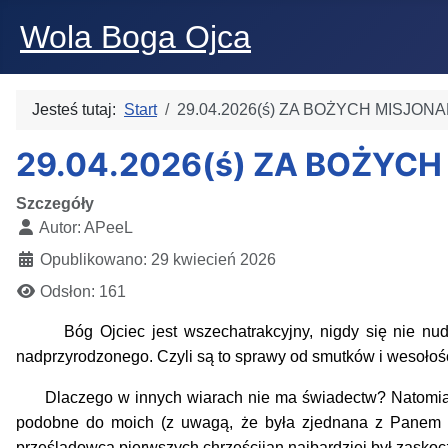
Wola Boga Ojca
Jesteś tutaj:
Start
29.04.2026(ś) ZA BOŻYCH MISJON
29.04.2026(ś) ZA BOŻYCH
Szczegóły
Autor:
APeeL
Opublikowano: 29 kwiecień 2026
Odsłon: 161
Bóg Oj
c
iec jest wszechatrakcyjny,
nigdy się nie nu
nadprzyrodzonego. Czyli są to
sprawy
o
d smutków i wesołoś
Dlaczego w innych wiarach nie ma świadectw? Natomi
podobne do moich (z uwagą, że była zjednana z Panem
prześladowca pierwszych chrześcijan najbardziej był zaskocz