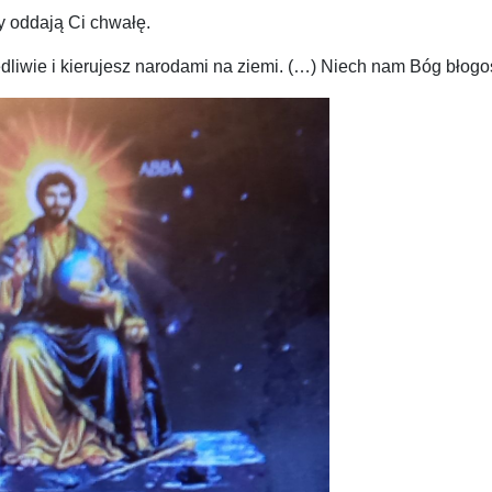
y oddają Ci chwałę.
liwie i kierujesz narodami na ziemi. (…) Niech nam Bóg błogosła