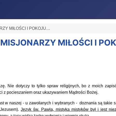
ARZY MIŁOŚCI I POKOJU…
 MISJONARZY MIŁOŚCI I PO
dz
ę. Nie dotyczy to tylko spraw religijnych, bo z moich zap
ci
z
pocieszani
em
oraz ukazywaniem
Mądrości Bożej.
a
s
t w naszej -
u zawołanych i wybranych -
doznania są takie 
 Jezusem).
Język
św.
Pawła,
mistyka mistyków był i jest ni
ony, a tacy widzą łaskę wybrania i wiernie służą.