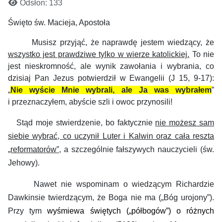
Odsłon: 133
Święto św. Macieja, Apostoła
Musisz przyjąć, że naprawdę jestem wiedzący, że
wszystko jest prawdziwe tylko w wierze katolickiej.
To nie
jest nieskromność, ale wynik zawołania i wybrania, co
dzisiaj Pan Jezus potwierdził w Ewangelii (J 15, 9-17):
„
Nie wyście Mnie wybrali, ale Ja was wybrałem
”
i przeznaczyłem, abyście szli i owoc przynosili!
Stąd moje stwierdzenie, bo faktycznie
nie możesz sam
siebie wybrać, co uczynił Luter i Kalwin oraz cała reszta
„reformatorów”
, a szczególnie fałszywych nauczycieli (
ś
w.
Jehowy).
Nawet nie wspominam o wiedzącym
Richard
zie
Dawkins
ie twierdzącym, że
Boga nie ma („Bóg urojony”).
Przy
tym
wyśmiewa świętych („półbogów”) o różnych