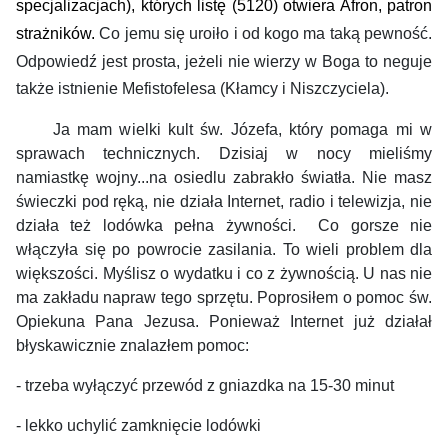
specjalizacjach), których listę (5120) otwiera Afron, patron
strażników.
Co jemu się uroiło i od kogo ma taką pewność.
Odpowiedź jest prosta, jeżeli nie wierzy w Boga to neguje
także istnienie Mefistofelesa (Kłamcy i Niszczyciela).
Ja mam wielki kult św. Józefa, który pomaga mi w
sprawach technicznych. Dzisiaj w nocy mieliśmy
namiastkę wojny...na osiedlu zabrakło światła. Nie masz
świeczki pod ręką, nie działa Internet, radio i telewizja, nie
działa też lodówka pełna żywności. Co gorsze nie
włączyła się po powrocie zasilania. To wieli problem dla
większości. Myślisz o wydatku i co z żywnością. U nas nie
ma zakładu napraw tego sprzętu. Poprosiłem o pomoc św.
Opiekuna Pana Jezusa. Ponieważ Internet już działał
błyskawicznie znalazłem pomoc:
- trzeba wyłączyć przewód z gniazdka na 15-30 minut
- lekko uchylić zamknięcie lodówki