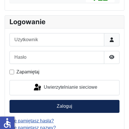
Logowanie
Użytkownik
Hasło
Pokaż h
Zapamiętaj
Uwierzytelnianie sieciowe
Zaloguj
accessible
Nie pamiętasz hasła?
Nie pamiętasz nazwy?