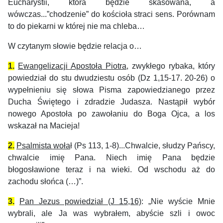
Eucharystii, która będzie skasowana, a
wówczas...”chodzenie” do kościoła straci sens. Porównam
to do piekarni w której nie ma chleba…
W czytanym słowie będzie relacja o…
1.
Ewangelizacji Apostoła Piotra
, zwykłego rybaka, który
powiedział do stu dwudziestu osób (Dz 1,15-17. 20-26) o
wypełnieniu się słowa Pisma zapowiedzianego przez
Ducha Świętego i zdradzie Judasza. Nastąpił wybór
nowego Apostoła po zawołaniu do Boga Ojca, a los
wskazał na Macieja!
2.
Psalmista woła
ł (Ps 113, 1-8)...Chwalcie, słudzy Pańscy,
chwalcie imię Pana. Niech imię Pana będzie
błogosławione teraz i na wieki. Od wschodu aż do
zachodu słońca (…)”.
3.
Pan Jezus powiedział (J 15,16)
: „Nie wyście Mnie
wybrali, ale Ja was wybrałem, abyście szli i owoc