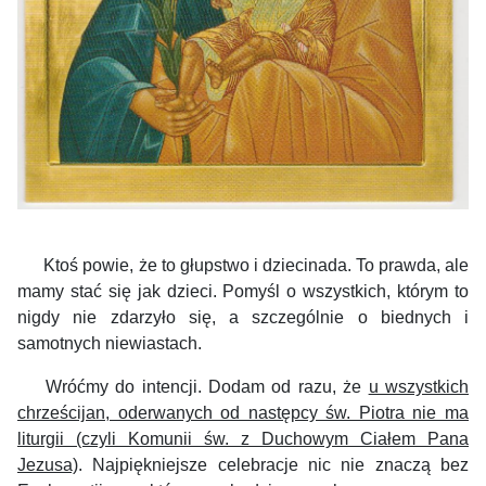
Ktoś powie, że to głupstwo i dziecinada. To prawda, ale
mamy stać się jak dzieci. Pomyśl o wszystkich, którym to
nigdy nie zdarzyło się, a szczególnie o biednych i
samotnych niewias
tach.
Wróćmy do intencji. Dodam od razu, że
u wszystkich
chrześcijan, oderwanych od następcy św. Piotra nie ma
liturgii (czyli Komunii św. z Duchowym Ciałem Pana
Jezusa)
. Najpiękniejsze celebracje nic nie znaczą bez