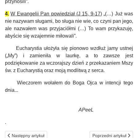
przynosili”.
4.
W Ewangelii Pan powiedział (J 15, 9-17
) „(…) Już was
nie nazywam sługami, bo sługa nie wie, co czyni pan jego,
ale nazwałem was przyjaciółmi (…) To wam przykazuję,
abyście się wzajemnie miłowali”.
Eucharystia ułożyła się pionowo wzdłuż jamy ustnej
(„My”) i zamieniła w laurkę, a to zawsze jest
podziękowanie za wczorajszy dzień z przekazaniem Mszy
św. z Eucharystią oraz moją modlitwą z serca.
Wieczorem wołałem do Boga Ojca w intencji tego
dnia...
APeeL
.
Poprzednia strona: 15.05.2026(pt) ZA OFIARY NAPADU NA KATOL
Następna strona: 13
Następny artykuł
Poprzedni artykuł