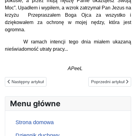
pokusie, a przez moją nędzę Panie okazujesz Swoją
Moc”. Upadłem i wypiłem, a wzrok zatrzymał Pan Jezus na
krzyżu Przepraszałem Boga Ojca za wszystko i
dziękowałem za ochronę w mojej nędzy, która jest
ogromna.
W ramach intencji tego dnia miałem ukazaną
nieświadomość utraty pracy...
APeeL
Poprzednia strona: 16.05.2026(s) ZA OSTRZEGANYCH PRZEZ B
Następna strona: 14
Następny artykuł
Poprzedni artykuł
Menu główne
Strona domowa
Dziennik duchowy