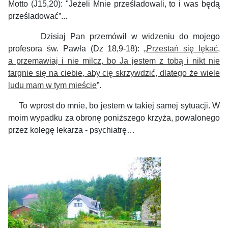
Motto
(J15,20)
:
"Jeżeli
Mnie prześladowali
, to i was
będą
prześladować
”...
Dzisiaj Pan przemówił w widzeniu do mojego
profesora św. Pawła (Dz 18,9-18): „
Przestań się lękać,
a przemawiaj i nie milcz, bo Ja jestem z tobą i nikt nie
targnie się na ciebie, aby cię skrzywdzić, dlatego że wiele
ludu mam w tym mieście
”.
To wprost do mnie, bo jestem w takiej samej sytuacji. W
moim wypadku za obronę poniższego krzyża, powalonego
przez kolegę lekarza - psychiatrę…