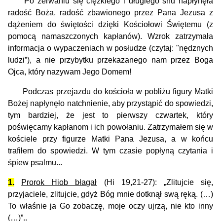
Po zerwaniu się ciężkiego i długiego snu napłynęła
radość Boża, radość zbawionego przez Pana Jezusa z
dążeniem do świętości dzięki Kościołowi Świętemu (z
pomocą namaszczonych kapłanów). Wzrok zatrzymała
informacja o wypaczeniach w posłudze (czytaj: "nędznych
ludzi”), a nie przybytku przekazanego nam przez Boga
Ojca, który nazywam Jego Domem!
Podczas przejazdu do kościoła w pobliżu figury Matki
Bożej napłynęło natchnienie, aby przystąpić do spowiedzi,
tym bardziej, że jest to pierwszy czwartek, który
poświęcamy kapłanom i ich powołaniu. Zatrzymałem się w
kościele przy figurze Matki Pana Jezusa, a w końcu
trafiłem do spowiedzi. W tym czasie popłyną czytania i
śpiew psalmu...
1.
Prorok Hiob błagał
(Hi 19,21-27): „
Zlitujcie się,
przyjaciele, zlitujcie, gdyż Bóg mnie dotknął swą ręką. (…)
To właśnie ja Go zobaczę, moje oczy ujrzą, nie kto inny
(…)”..