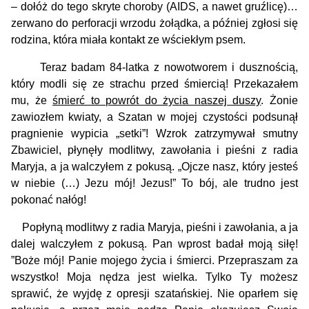
–
dołóż do tego skryte choroby (AIDS, a nawet gruźlicę)…
zerwano do perforacji wrzodu żołądka, a później zgłosi się
rodzina, która miała kontakt ze wściekłym psem.
Teraz badam 84-latka z nowotworem i dusznością,
który modli się ze strachu przed śmiercią! Przekazałem
mu, że
śmierć to powrót do życia naszej duszy
. Żonie
zawiozłem kwiaty, a Szatan w mojej czystości podsunął
pragnienie wypicia „setki”!
Wzrok zatrzymywał smutny
Zbawiciel, płynęły modlitwy, zawołania i pie
ś
ni z radia
Maryja, a ja walczyłem z pokusą. „
Ojcze nasz, który jesteś
w niebie (…) Jezu mój! Jezus!” To bój, ale trudno jest
pokonać nałóg!
Popłyną modlitwy z radia Maryja, pieśni i zawołania, a ja
dalej walczyłem z pokusą. Pan wprost badał moją siłę!
”
Boże mój! Panie mojego życia i śmierci. Przepraszam za
wszystko! Moja nędza jest wielka. Tylko Ty możesz
sprawić, że wyjdę z opresji szatańskiej. Nie oparłem się