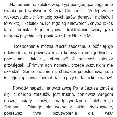
Napadaniu na katolików sprzyja postępujące poganinie
świata pod wpływem Księcia Ciemności. W tej walce
wykorzystuje się formację psychiatrów, dennych ateistów i
to w kraju katolickim. Do tego są zniewoleni, chyba jakąś
tajną formułą. Stąd rutynowe traktowanie wiary jako
choroby psychicznej, ponieważ Tam Nic Nie Ma.
Rozpoznanie można rzucić zaocznie, a później go
udowodniać w powoływanych komisjach niezgodnych z
przepisami. Jak się obronisz? A przecież koledzy
przysięgali: „Primum non nocere”...przede wszystkim nie
szkodzić! Samo badanie ma charakter przesłuchiwania, a
istnieje zapisany schemat...tak ja przy badaniu kierowców!
Powody napadu na wyznawcę Pana Jezusa zmyśla
się, a obrona zarzutów jest trudna, ponieważ wrogom
naszej wiary sprzyja nadprzyrodzona inteligencja
Szatana. Dlatego nie wolno
z takimi dyskutować,
ponieważ trwa przyzwolenie dla wiar