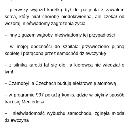
–
pierwszy wyjazd karetką był do pacjenta z zawałem
serca, który miał chorobę niedokrwienną, ale czekał od
wczoraj, nieświadomy zagrożenia życia
–
inny z guzem wątroby, nieświadomy tej przypadłości
– w mojej obecności
do szpitala przywieziono pijaną
kobietę i potrąconą
przez samochód
dziewczynkę
–
z silnika karetki lał się olej, a kierowca nie wiedział o
tym!
–
Czarnobyl, a Czechach budują elektrownię atomową
– w
programie 997 pokażą
komis, gdzie w piękny sposób
traci się Mercedesa
– i
nieświadomość wybuchu samochodu, zginęła młoda
dziewczyna