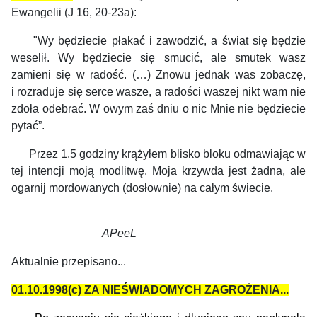
Ewangelii (J 16, 20-23a):
"Wy będziecie płakać i zawodzić, a świat się będzie
weselił. Wy będziecie się smucić, ale smutek wasz
zamieni się w radość. (…) Znowu jednak was zobaczę,
i rozraduje się serce wasze, a radości waszej nikt wam nie
zdoła odebrać. W owym zaś dniu o nic Mnie nie będziecie
pytać”.
Przez 1.5 godziny krążyłem blisko bloku odmawiając w
tej intencji moją modlitwę. Moja krzywda jest żadna, ale
ogarnij mordowanych (dosłownie) na całym świecie.
APeeL
Aktualnie przepisano...
01.10.1998(c) ZA NIEŚWIADOMYCH ZAGROŻENIA...