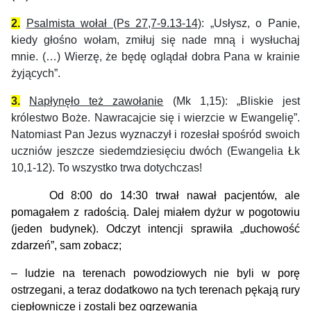
2.
Psalmista wołał (Ps 27,7-9.13-14)
: „
Usłysz, o Panie,
kiedy głośno wołam, zmiłuj się nade mną i wysłuchaj
mnie. (…) Wierzę, że będę oglądał dobra Pana w krainie
żyjących”.
3.
Napłynęło też zawołanie
(Mk 1,15): „Bliskie jest
królestwo Boże. Nawracajcie się i wierzcie w Ewangelię”.
Natomiast Pan Jezus wyznaczył i rozesłał spośród swoich
uczniów jeszcze siedemdziesięciu dwóch (Ewangelia Łk
10,1-12). To wszystko trwa dotychczas!
Od 8:00 do 14:30 trwał nawał pacjentów, ale
pomagałem z radością. Dalej miałem dyżur w pogotowiu
(jeden budynek). Odczyt intencji sprawiła „duchowość
zdarzeń”, sam zobacz;
–
ludzie na terenach powodziowych nie byli w porę
ostrzegani, a teraz dodatkowo na tych terenach pękają rury
ciepłownicze i zostali bez ogrzewania