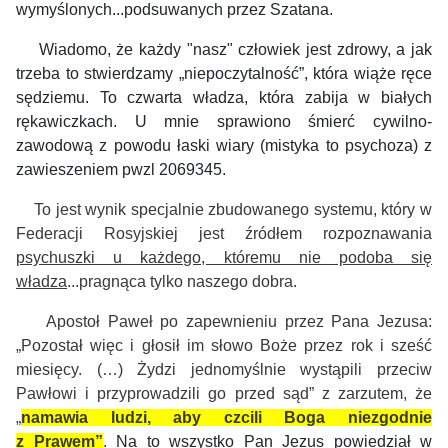
wymyślonych...podsuwanych przez Szatana.
Wiadomo, że każdy "nasz" człowiek jest zdrowy, a jak
trzeba to stwierdzamy „niepoczytalność”, która wiąże ręce
sędziemu. To czwarta władza, która zabija w białych
rękawiczkach. U mnie sprawiono śmierć cywilno-
zawodową z powodu łaski wiary (mistyka to psychoza) z
zawieszeniem pwzl 2069345.
To jest wynik specjalnie zbudowanego systemu, który w
Federacji Rosyjskiej jest źródłem rozpoznawania
psychuszki u każdego, któremu nie podoba się
władza
...pragnąca tylko naszego dobra.
Apostoł Paweł po zapewnieniu przez Pana Jezusa:
„Pozostał więc i głosił im słowo Boże przez rok i sześć
miesięcy. (…) Żydzi jednomyślnie wystąpili przeciw
Pawłowi i przyprowadzili go przed sąd” z zarzutem, że
„
namawia ludzi, aby czcili Boga niezgodnie
z Prawem”
.
Na to wszystko Pan Jezus powiedział w