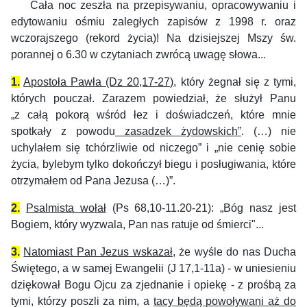
Cała noc zeszła na przepisywaniu, opracowywaniu i
edytowaniu ośmiu zaległych zapisów z 1998 r. oraz
wczorajszego (rekord życia)!
Na dzisiejszej Mszy św.
porannej o 6.30 w czytaniach zwrócą uwagę słowa...
1.
Apostoła Pawła (Dz 20,17-27)
, który żegnał się z tymi,
których pouczał. Zarazem powiedział, że służył Panu
„z całą pokorą wśród łez i doświadczeń, które mnie
spotkały z powodu
zasadzek żydowskich”
. (…) nie
uchylałem się tchórzliwie od niczego” i „nie cenię sobie
życia, bylebym tylko dokończył biegu i posługiwania, które
otrzymałem od Pana Jezusa (…)”.
2
.
Psalmista wołał
(Ps 68,10-11.20-21): „Bóg nasz jest
Bogiem, który wyzwala, Pan nas ratuje od śmierci"...
3.
Natomiast Pan Jezus wskazał
, że wyśle do nas Ducha
Świętego, a w samej Ewangelii (J 17,1-11a) - w uniesieniu
dziękował Bogu Ojcu za zjednanie i opiekę - z prośbą za
tymi, którzy poszli za nim, a
tacy będą powoływani aż do