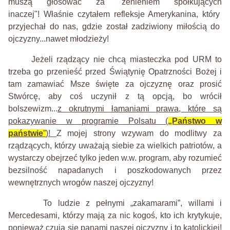
muszą głosować za "żenieniem
sp
ół
kujący
ch
inaczej"!
Właśnie czytałem refleksje
Amerykanina, który
przyjechał do nas,
gdzie został
zadziw
iony
miłoś
cią
do
ojczyzny...nawet młodzieży!
Jeżeli
rządzący
nie chcą miasteczka pod
URM to
trzeba
go
przenieść
przed Świątyni
ę
Opatrzności Bożej i
tam zamawiać
M
sz
e
święt
e
za ojczyznę
oraz prosić
Stwórcę
, aby coś
uczynił z tą opcją,
bo
wrócił
bolszewiz
m
...
z okrutnymi łamaniami prawa, które są
pokazywanie w programie Polsatu (
„Państwo w
państwie
”
)!
Z mojej strony wzywam do modlitwy za
rządzących, którzy uważają siebie za wielkich patriotów, a
wystarczy obejrzeć tylko jeden w.w. program, aby rozumieć
bezsilność napadanych i poszkodowanych przez
wewnętrznych wrogów naszej ojczyzny!
To ludzie z pełnymi „zakamarami”, willami i
Mercedesami, którzy mają za nic kogoś, kto ich krytykuje,
ponieważ czują się panami naszej ojczyzny i to katolickiej!