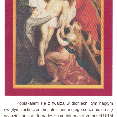
Popłakałem się
z twarzą w dłoniach...tym nagłym
świętym zaskoczeniem, ale stanu mojego serca nie da się
wyrazić i opisać. To nadeszło po informacji, że przed URM