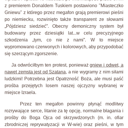
z premierem Donaldem Tuskiem postawiono "Miasteczko
Gniewu" z którego przez megafon grają premierowi pieśni
po niemiecku, rozwinięto także transparent ze słowami
„Pójdziesz siedzieć”. Obecny demoniczny system był
budowany przez dziesiątki lat...w celu precyzyjnego
szkodzenia „tym, co nie z nami”. W to miejsce
wypromowano czerwonych i kolorowych, aby przypodobać
się szerzącym zgorszenie.
Ja odwróciłbym ten protest,
ponieważ
gniew i odwet, a
nawet zemsta
jest od Szatana
, a nie wygramy z nim siłami
ludzkimi!
Potrzebna jest Opatrzność Boża, ale musi paść
prośba
przejętych losem naszej ojczyzny wybranej w
miejsce Izraela.
Przez ten megafon powinny płynąć
modlitwy
roz
rywające
serce, litani
e
za
tę
opcję, normalne błagania
i
prośby do Boga Ojca
od
skrzywdzonych
(m. in. ofiar
zbrodniczej reprywatyzacji w W-wie)
oraz pieśni, w tym