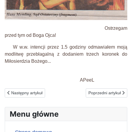
Ostrzegam
przed tym od Boga Ojca!
W w.w. intencji przez 1.5 godziny odmawiałem moją
modlitwę przebłagalną z dodaniem trzech koronek do
Miłosierdzia Bożego...
APeeL
Poprzednia strona: 20.05.2026(ś) ZA ZNIENAWIDZONYCH, PO
Następna strona: 18.
Następny artykuł
Poprzedni artykuł
Menu główne