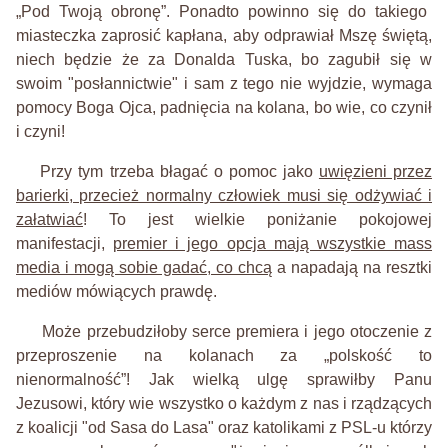
„Pod
T
woją obronę”. Ponadto powinno się do takiego
miasteczka zaprosić kapłana, aby odprawi
a
ł
M
szę świętą,
niech będzie że za Donalda Tuska, bo
z
agubił się w
swoim "posłannictwie" i sam
z tego
nie wyjdzie, wymaga
pom
o
cy
Boga Ojca, padnięcia na kolana,
b
o wie, co czynił
i czyni
!
Przy tym trzeba błagać o pomoc jako
uwięzieni przez
barierki, przecież normalny człowiek musi się odżywiać i
załatwiać
! To jest wielkie poniżanie pokojowej
manifestacji,
premier i jego opcja mają wszystkie mass
media i mogą sobie gadać, co chcą
a napadają na resztki
mediów mówiących prawdę.
Może
przebudziłoby
serce
premiera i jego otoczenie z
pr
zeproszenie
na kolana
ch za
„polskość to
nienormalność”!
Jak wielką ulgę sprawiłby Panu
Jezusowi
,
który
wie
wszystko o każdym z nas i rządzących
z
koalicji "od
Sasa do Lasa" oraz
katolikami z
PSL
-u którzy