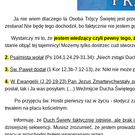
Ja nie wiem dlaczego ta Osoba Trójcy Świętej jest przed
zesłana! Nie będę tego dochodził, bo faktycznie nie jestem g
Wystarczy mi to, że
jestem wiedzący czyli pewny tego, 
stanie objąć tej tajemnicy! Możemy tylko dostrzec cud stworz
2.
Psalmista wołał
(Ps 104,1.24.29-31.34)
: „Niech zstąpi Du
3.
Św. Paweł dodał
(1 Kor 12,3b-7.12-13), że: Nikt nie moż
4.
W Ewangelii (J 20,19-23) Pan Jezus Zmartwychwstały p
posłał, tak i Ja was posyłam. (…) Weźmijcie Ducha Świętego
Po przyjęciu św. Hostii pierwszy raz w życiu - słodycz zala
trwałem na placu kościelnym.
Informuję, że
Duch Święty faktycznie istnieje, ale brak
dzisiejszej sekwencji.
Musisz zrozumieć, że jestem prowadzo
pracy w przychodni byłem wspomagany przez...