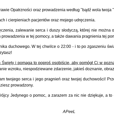
prawie Opatrzności oraz prowadzenia według "bądź wola twoja "
ch i cierpieniach pacjentów oraz mojego udręczenia.
czenia, zalewanie serca i duszy słodyczą, której nie możn
prowadzenia w tej pomocy, a także dawania pragnienia tej pom
 duchowego. W tej chwilce o 22:00 - i to po zgaszeniu światł
zytasz!
ch Święty i pomaga to poproś osobiście, aby pomógł Ci w pozn
ie wzroku, niespodziewane zdarzenie, jakieś doznanie, obraz z
 twojego serca i jego pragnień oraz twojej duchowości! Pr
dziesz prowadzony.
jcy Jedynego o pomoc, a zarazem za nic nie dziękuje, a to 
APeeL