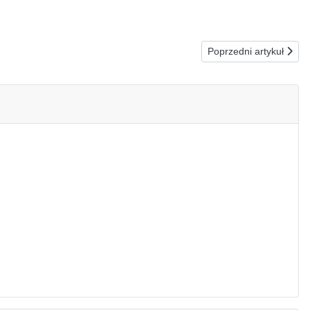
Następna strona: 2
Poprzedni artykuł