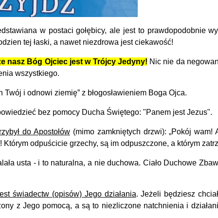
stawiana w postaci gołębicy, ale jest to prawdopodobnie wyn
odzien tej łaski, a nawet niezdrowa jest ciekawość!
że nasz Bóg Ojciec jest w Trójcy Jedyny!
Nic nie da negowani
enia wszystkiego.
ch Twój i odnowi ziemię” z błogosławieniem Boga Ojca.
e powiedzieć bez pomocy Ducha Świętego: "Panem jest Jezus".
rzybył do Apostołów
(mimo zamkniętych drzwi): „Pokój wam! A
! Którym odpuścicie grzechy, są im odpuszczone, a którym zatr
ła usta - i to naturalna, a nie duchowa. Ciało Duchowe Zbawic
 jest świadectw (opisów) Jego działania
. Jeżeli będziesz chci
ny z Jego pomocą, a są to niezliczone natchnienia i działani