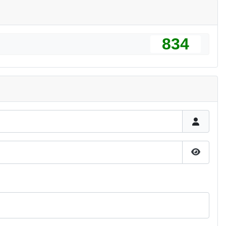
834
Pokaż h