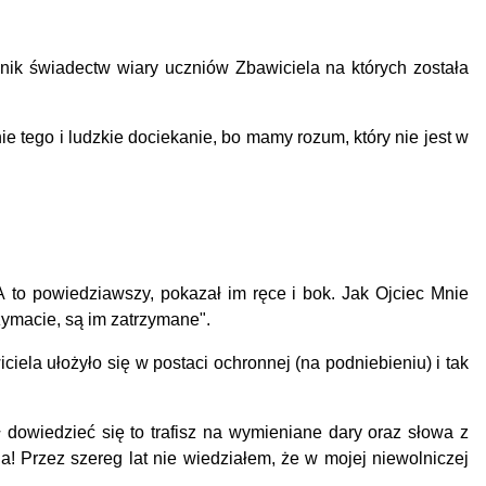
ik świadectw wiary uczniów Zbawiciela na których została
e tego i ludzkie dociekanie, bo mamy rozum, który nie jest w
 to powiedziawszy, pokazał im ręce i bok. Jak Ojciec Mnie
zymacie, są im zatrzymane".
iela ułożyło się w postaci ochronnej (na podniebieniu) i tak
ał dowiedzieć się to trafisz na wymieniane dary oraz słowa z
a! Przez szereg lat nie wiedziałem, że w mojej niewolniczej