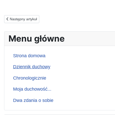
Poprzednia strona: 25.05.2026(p) ZA MAJĄCYCH KULT MATKI PA
Następny artykuł
Menu główne
Strona domowa
Dziennik duchowy
Chronologicznie
Moja duchowość...
Dwa zdania o sobie