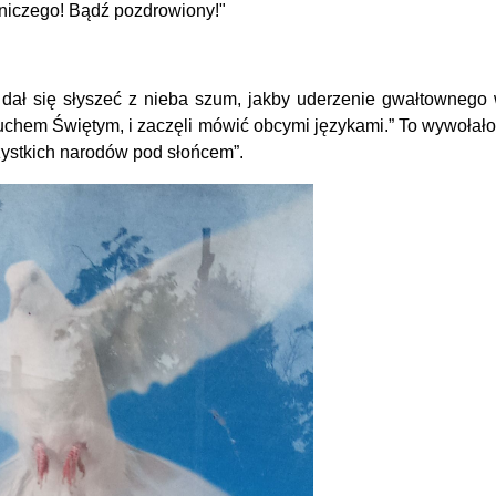
 niczego!
Bądź pozdrowiony!"
 dał się słyszeć z nieba szum, jakby uderzenie gwałtownego w
Duchem Świętym, i zaczęli mówić obcymi językami.” To wywołało
zystkich narodów pod słońcem”.