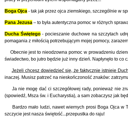
Boga Ojca
- tak jak przez ojca ziemskiego, szczególnie w s
Pana Jezusa
– to była autentyczna pomoc w różnych sprawa
Ducha Święteg
o
- pocieszanie duchowe na szczytach udrę
pomagania z miłością potrzebującym mojej pomocy, zarazem 
Obecnie jest to nieodzowna pomoc w prowadzeniu dziennika
świadectwo, bo jutro będzie już inny dzień. Napłynęło to co c
Jeżeli chcesz dowiedzieć się, że faktycznie istnieje Du
inaczej. Musisz patrzeć na nieskończoność znaków: zatrzyman
Ja nie mogę dać ci szczegółowej rady, ponieważ nie znam
(spowiedź, Msza św. i Eucharystia), a sam zobaczysz jak bę
Bardzo mało ludzi, nawet wiernych prosi Boga Ojca w Tró
szczycie jest nasza świętość...przepustka do raju!