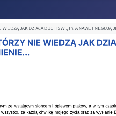
IE WIEDZĄ JAK DZIAŁA DUCH ŚWIĘTY, A NAWET NEGUJĄ JE
KTÓRZY NIE WIEDZĄ JAK DZI
ENIE...
m ze wstającym słońcem i śpiewem ptaków, a w tym czasie 
za wszystko, za każdą chwilkę mojego życia oraz za wysłani