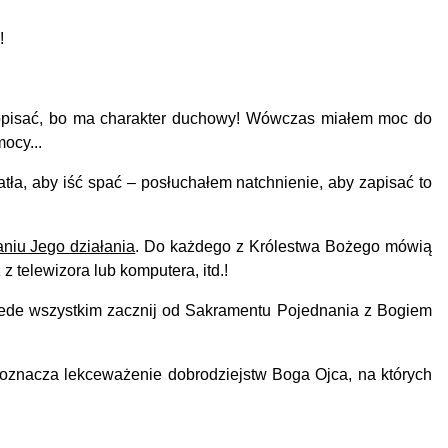
!
a opisać, bo ma charakter duchowy! Wówczas miałem moc do
ocy...
a, aby iść spać – posłuchałem natchnienie, aby zapisać to
aniu Jego działania
. Do każdego z Królestwa Bożego mówią
 telewizora lub komputera, itd.!
zede wszystkim zacznij od Sakramentu Pojednania z Bogiem
oznacza lekceważenie dobrodziejstw Boga Ojca, na których