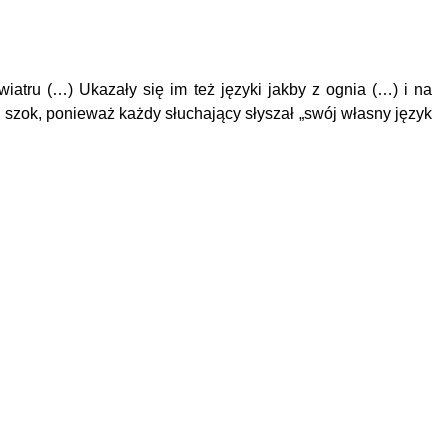
iatru (…) Ukazały się im też języki jakby z ognia (…) i na
 szok, ponieważ każdy słuchający słyszał „swój własny język