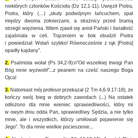
niektórych członków Kościoła (Dz 12,1-11). Uwięził Piotra,
Piotra, który (…) „skuty podwójnym łańcuchem, spał
między dwoma żołnierzami, a strażnicy przed bramą
strzegli więzienia. Wtem zjawił się anioł Pański i światłość
zajaśniała w celi. Trąceniem w bok obudził Piotra
i powiedział: Wstań szybko! Równocześnie z rąk [Piotra]
opadły kajdany”.
2.
Psalmista wołał (Ps 34,2-9):n”Od wszelkiej trwogi Pan
Bóg mnie wyzwolił”...z peanem na cześć naszego Boga
Ojca!
3.
Natomiast mój profesor przekazał (2 Tm 4,6-9.17-18), że
kończy swój bieg w dobrych zawodach (...) Na ostatek
odłożono dla mnie wieniec sprawiedliwości, który mi
w owym dniu odda Pan, sprawiedliwy Sędzia, a nie tylko
mnie, ale i wszystkich, którzy umiłowali pojawienie się
Jego”. To dla mnie wielkie pocieszenie...