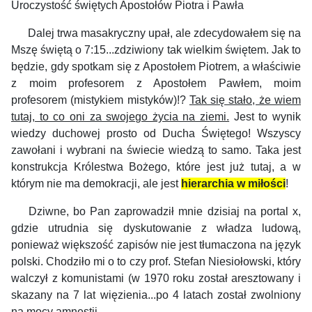
Uroczystość świętych Apostołów Piotra i Pawła
Dalej trwa masakryczny upał, ale zdecydowałem się na
Mszę świętą o 7:15...zdziwiony tak wielkim świętem. Jak to
będzie, gdy spotkam się z Apostołem Piotrem, a właściwie
z moim profesorem z Apostołem Pawłem, moim
profesorem (mistykiem mistyków)!?
Tak się stało, że wiem
tutaj, to co oni za swojego życia na ziemi.
Jest to wynik
wiedzy duchowej prosto od Ducha Świętego! Wszyscy
zawołani i wybrani na świecie wiedzą to samo.
Taka jest
konstrukcja Królestwa Bożego, które jest już tutaj, a w
którym nie ma demokracji, ale jest
hierarchia w miłości
!
Dziwne, bo Pan zaprowadził mnie dzisiaj na portal x,
gdzie utrudnia się dyskutowanie z władza ludową,
ponieważ większość zapisów nie jest tłumaczona na język
polski. Chodziło mi o to czy prof. Stefan Niesiołowski, który
walczył z komunistami (w
1970 roku został aresztowany i
skazany na 7 lat więzienia...po 4 latach został zwolniony
na mocy amnestii.