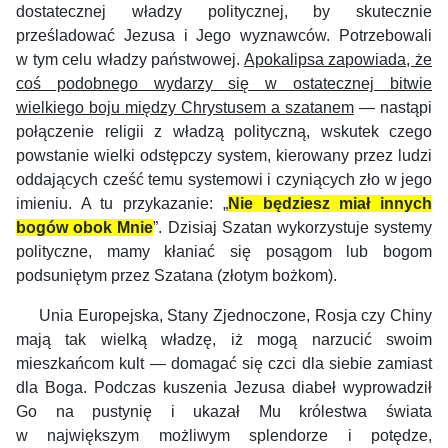
dostatecznej władzy politycznej, by skutecznie
prześladować Jezusa i Jego wyznawców. Potrzebowali
w tym celu władzy państwowej.
Apokalipsa zapowiada, że
coś podobnego wydarzy się w ostatecznej bitwie
wielkiego boju między Chrystusem a szatanem
— nastąpi
połączenie religii z władzą polityczną, wskutek czego
powstanie wielki odstępczy system, kierowany przez ludzi
oddających cześć temu systemowi i czyniących zło w jego
imieniu. A tu przykazanie: „
Nie będziesz miał innych
bogów obok Mnie
”. Dzisiaj Szatan wykorzystuje systemy
polityczne, mamy kłaniać się posągom lub bogom
podsuniętym przez Szatana (złotym bożkom).
Unia Europejska, Stany Zjednoczone, Rosja czy Chiny
mają tak wielką władzę, iż mogą narzucić swoim
mieszkańcom kult — domagać się czci dla siebie zamiast
dla Boga.
Podczas kuszenia Jezusa diabeł wyprowadził
Go na pustynię i ukazał Mu królestwa świata
w największym możliwym splendorze i potędze,