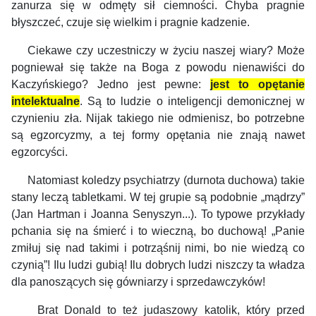
zanurza się w odmęty sił ciemności. Chyba pragnie
błyszczeć, czuje się wielkim i pragnie kadzenie.
Ciekawe czy uczestniczy w życiu naszej wiary? Może
pogniewał się także na Boga z powodu nienawiści do
Kaczyńskiego? Jedno jest pewne:
jest to opętanie
intelektualne
.
Są to ludzie o inteligencji demonicznej w
czynieniu zła.
Nijak takiego nie odmienisz, bo potrzebne
są egzorcyzmy, a tej formy opętania nie znają nawet
egzorcyści.
Natomiast koledzy psychiatrzy (durnota duchowa) takie
stany leczą tabletkami. W tej grupie są podobnie „mądrzy”
(Jan Hartman i Joanna Senyszyn...). To typowe przykłady
pchania się na śmierć i to wieczną, bo duchową! „Panie
zmiłuj się nad takimi i potrząśnij nimi, bo nie wiedzą co
czynią”! Ilu ludzi gubią! Ilu dobrych ludzi niszczy ta władza
dla panoszących się gówniarzy i sprzedawczyków!
Brat Donald to też judaszowy katolik, który przed