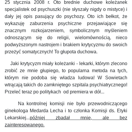
25 stycznia 2008 r. Oto brednie duchowe koleżanek
specjalistek od psychuszki (nie słyszały nigdy o mistyce) i
dały jej opis pasujący do psychozy. Oto ich bełkot, że
wykazuję zaburzenia psychiczne przejawiające się
znacznym rozkojarzeniem, symbolicznym myśleniem
odnoszącym się do religii, wielomównością, nieco
podwyższonym nastrojem i brakiem krytycyzmu do swoich
przeżyć somatycznych! To głupota duchowa.
Jaki krytycyzm miały koleżanki - lekarki, którym zlecono
zrobić ze mnie głupiego, to popularna metoda na tych,
którym nie podoba się władza ludowa! W Sowietach
wtrącają takich do zamkniętego szpitala psychiatrycznego!
Przeleć teraz po politykach od premiera w dół...
Na kontrolnej komisji nie było przewodniczącego
ginekologa Medarda Lecha i to członka Komisji ds. Etyki
Lekarskiej...
później zbadał mnie, ale bez
zainteresowanego.