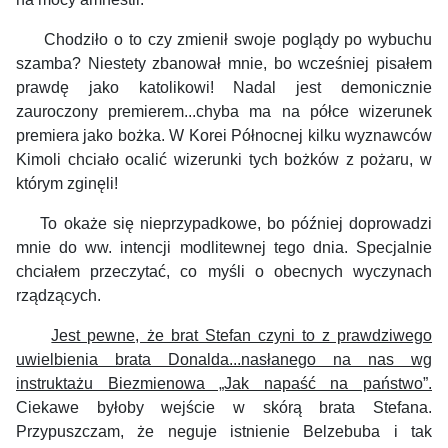
Chodziło o to czy zmienił swoje poglądy po wybuchu
szamba? Niestety zbanował mnie
, bo wcześniej pisałem
prawdę jako katolikowi! Nadal jest demonicznie
zauroczony premierem...chyba ma na półce wizerunek
premiera jako bożka. W Korei Północnej kilku wyznawców
Kimoli chciało ocalić wizerunki tych bożków z pożaru, w
którym zginęli!
To okaże się nieprzypadkowe, bo później doprowadzi
mnie do ww. intencji modlitewnej tego dnia. Specjalnie
chciałem przeczytać, co myśli o obecnych wyczynach
rządzących.
Jest pewne, że brat Stefan czyni to z prawdziwego
uwielbienia brata Donalda...nasłanego na nas wg
instruktażu Biezmienowa „Jak napaść na państwo”.
Ciekawe byłoby wejście w skórą brata Stefana.
Przypuszczam, że neguje istnienie Belzebuba i tak