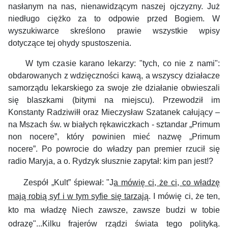
nasłanym na nas, nienawidzącym naszej ojczyzny. Już
niedługo ciężko za to odpowie przed Bogiem. W
wyszukiwarce skreślono prawie wszystkie wpisy
dotyczące tej ohydy spustoszenia.
W tym czasie karano lekarzy: "tych, co nie z nami":
obdarowanych z wdzięczności kawą, a wszyscy działacze
samorządu lekarskiego za swoje złe działanie obwieszali
się blaszkami (bitymi na miejscu). Przewodził im
Konstanty Radziwiłł oraz Mieczysław Szatanek całujący –
na Mszach św. w białych rękawiczkach - sztandar „Primum
non nocere”, który powinien mieć nazwę „Primum
nocere”.
Po powrocie do władzy pan premier rzucił się
radio Maryja, a o. Rydzyk słusznie zapytał: kim pan jest!?
Zespół „Kult”
śpiewał:
"
J
a mówię ci, że ci, co władzę
mają robią syf i w tym syfie się tarzają
. I mówię ci, że ten,
kto ma władzę Niech zawsze, zawsze budzi w tobie
odrazę"...
Kilku frajerów rządzi świata tego polityką.