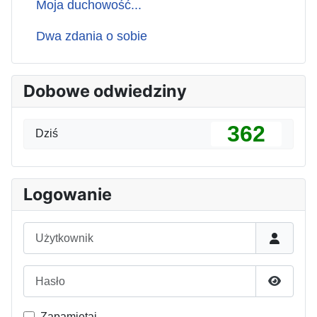
Moja duchowość...
Dwa zdania o sobie
Dobowe odwiedziny
362
Dziś
Logowanie
Użytkownik
Hasło
Pokaż h
Zapamiętaj