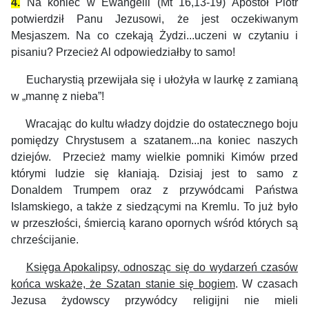
4.
Na koniec w Ewangelii (Mt 16,13-19) Apostoł Piotr
potwierdził Panu Jezusowi, że jest oczekiwanym
Mesjaszem. Na co czekają
Żydzi...
uczeni w czytaniu i
pisaniu? Przecież Al odpowiedziałby to samo!
Eucharystią przewijała się i ułożyła w laurkę z zamianą
w „mannę z nieba”!
Wracając do kultu władzy dojdzie do ostatecznego boju
pomiędzy Chrystusem a szatanem...na koniec naszych
dziejów.
Przecież mamy wielkie pomniki Kimów przed
którymi ludzie się kłaniają. Dzisiaj jest to samo z
Donaldem Trumpem oraz z przywódcami Państwa
Islamskiego, a także z siedzącymi na Kremlu. To już było
w przeszłości, śmiercią karano opornych wśród których są
chrześcijanie.
Księga Apokalipsy, odnosząc się do wydarzeń czasów
końca wskaże, że Szatan stanie się bogiem
. W czasach
Jezusa żydowscy przywódcy religijni nie mieli