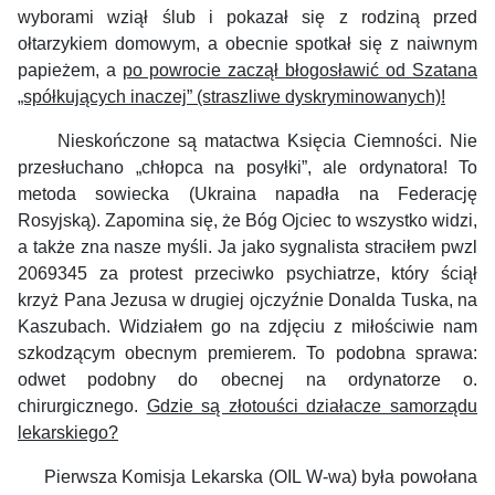
wyborami wziął ślub i pokazał się z rodziną przed
ołtarzykiem domowym, a obecnie spotkał się z naiwnym
papieżem, a
po powrocie zaczął błogosławić od Szatana
„spółkujących inaczej” (straszliwe dyskryminowanych)!
Nieskończone są matactwa Księcia Ciemności. Nie
przesłuchano „chłopca na posyłki”, ale ordynatora! To
metoda sowiecka (Ukraina napadła na Federację
Rosyjską). Zapomina się, że Bóg Ojciec to wszystko widzi,
a także zna nasze myśli. Ja jako sygnalista straciłem pwzl
2069345 za protest przeciwko psychiatrze, który ściął
krzyż Pana Jezusa w drugiej ojczyźnie Donalda Tuska, na
Kaszubach. Widziałem go na zdjęciu z miłościwie nam
szkodzącym obecnym premierem. To podobna sprawa:
odwet podobny do obecnej na ordynatorze o.
chirurgicznego.
Gdzie są złotouści działacze samorządu
lekarskiego?
Pierwsza Komisja Lekarska (OIL W-wa) była powołana