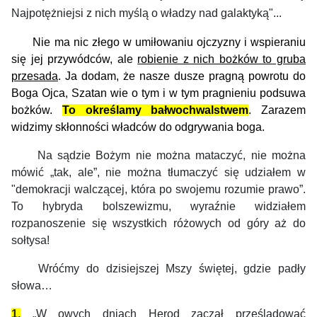
Najpotężniejsi z nich myślą o władzy nad galaktyką"...
N
ie ma nic złego w umiłowaniu ojczyzny i wspieraniu
się jej przywódców, ale
robienie z nich bożków to gruba
przesada
.
Ja dodam, że nasze dusze pragną powrotu do
Boga Ojca, Szatan wie o tym i w tym
pragnieni
u
podsuwa
bożków.
To określamy bałwochwalstwem
. Zarazem
widzimy skłonności władców
do odgrywania boga.
Na sądzie Bożym nie można mataczyć, nie można
mówić „tak, ale”, nie można tłumaczyć się udziałem w
"demokracji walczącej, która po swojemu rozumie prawo”.
To hybryda bolszewizmu, wyraźnie widziałem
rozpanoszenie się wszystkich różowych od góry aż do
sołtysa!
Wróćmy do dzisiejszej Mszy świętej, gdzie padły
słowa…
1.
„W owych dniach Herod zaczął prześladować