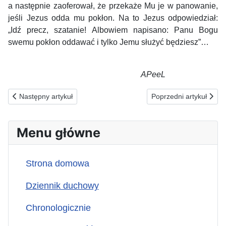
a następnie zaoferował, że przekaże Mu je w panowanie,
jeśli Jezus odda mu pokłon. Na to Jezus odpowiedział:
„Idź precz, szatanie! Albowiem napisano: Panu Bogu
swemu pokłon oddawać i tylko Jemu służyć będziesz”…
APeeL
Poprzednia strona: 30.06.2026(w) ZA WYPALONYCH UPAŁEM...
Następna strona: 28
Następny artykuł
Poprzedni artykuł
Menu główne
Strona domowa
Dziennik duchowy
Chronologicznie