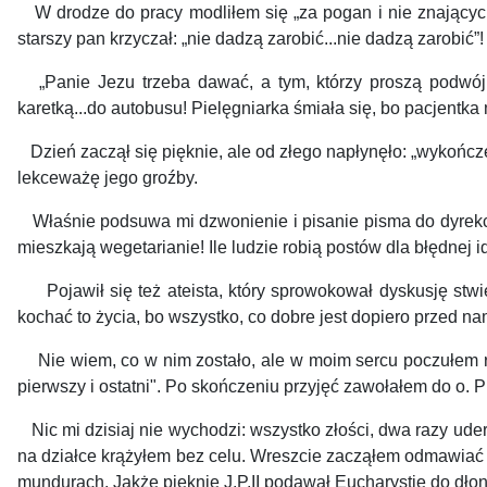
W drodze do pracy modliłem się „za pogan i nie znających
starszy pan krzyczał: „nie dadzą zarobić...nie dadzą zarobić”!
„Panie Jezu trzeba dawać, a tym, którzy proszą podwójni
karetką...do autobusu! Pielęgniarka śmiała się, bo pacjentka
Dzień zaczął się pięknie, ale od złego napłynęło: „wykończę 
lekceważę jego groźby.
Właśnie podsuwa mi dzwonienie i pisanie pisma do dyrekcji
mieszkają wegetarianie! Ile ludzie robią postów dla błędnej i
Pojawił się też ateista, który sprowokował dyskusję stwie
kochać to życia, bo wszystko, co dobre jest dopiero przed na
Nie wiem, co w nim zostało, ale w moim sercu poczułem ra
pierwszy i ostatni". Po skończeniu przyjęć zawołałem do o. P
Nic mi dzisiaj nie wychodzi: wszystko złości, dwa razy ud
na działce krążyłem bez celu. Wreszcie zacząłem odmawiać 
mundurach. Jakże pięknie J.P.II podawał Eucharystię do dłon