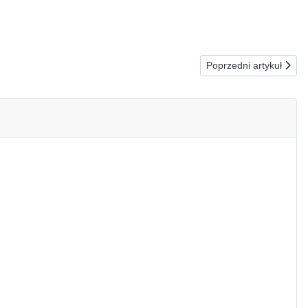
Następna strona: 31.
Poprzedni artykuł