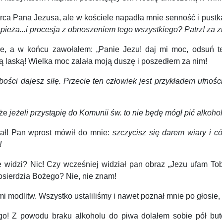
a Pana Jezusa, ale w kościele napadła mnie senność i pustk
pieża...i procesja z obnoszeniem tego wszystkiego? Patrz! za 
 a w końcu zawołałem: „Panie Jezu! daj mi moc, odsuń te po
laską! Wielka moc zalała moją duszę i poszedłem za nim!
ści dajesz siłę. Przecie ten człowiek jest przykładem ufności
 że
jeżeli przystąpię do Komunii św. to nie będę mógł pić alkoho
ał! Pan wprost mówił do mnie:
szczycisz się darem wiary i có
!
widzi? Nic! Czy wcześniej widział pan obraz „Jezu ufam Tobi
łosierdzia Bożego? Nie, nie znam!
odlitw. Wszystko ustaliliśmy i nawet poznał mnie po głosie
o! Z powodu braku alkoholu do piwa dolałem sobie pół butel