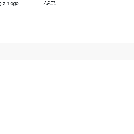
śmiej się z niego!
APEL
TANA