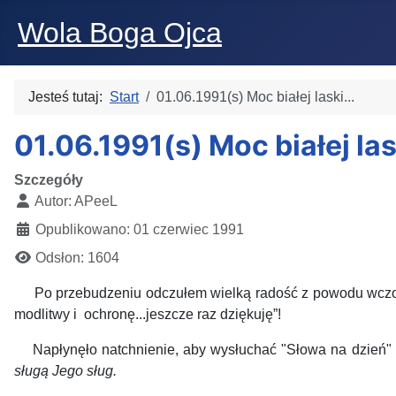
Wola Boga Ojca
Jesteś tutaj:
Start
01.06.1991(s) Moc białej laski...
01.06.1991(s) Moc białej lask
Szczegóły
Autor:
APeeL
Opublikowano: 01 czerwiec 1991
Odsłon: 1604
Po przebudzeniu odczułem wielką radość z powodu wczorajs
modlitwy i ochronę...jeszcze raz dziękuję”!
Napłynęło natchnienie, aby wysłuchać "Słowa na dzień" w
sługą Jego sług.