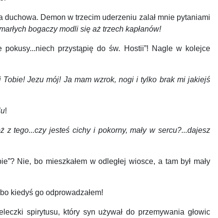
a duchowa. Demon w trzecim uderzeniu zalał mnie pytaniami
zmarłych bogaczy modli się aż trzech kapłanów!
kusy...niech przystąpię do św. Hostii”! Nagle w kolejce
 Tobie! Jezu mój! Ja mam wzrok, nogi i tylko brak mi jakiejś
lu
!
ż z tego...czy jesteś cichy i pokorny, mały w sercu?...dajesz
e”? Nie, bo mieszkałem w odległej wiosce, a tam był mały
, bo kiedyś go odprowadzałem!
eczki spirytusu, który syn używał do przemywania głowic