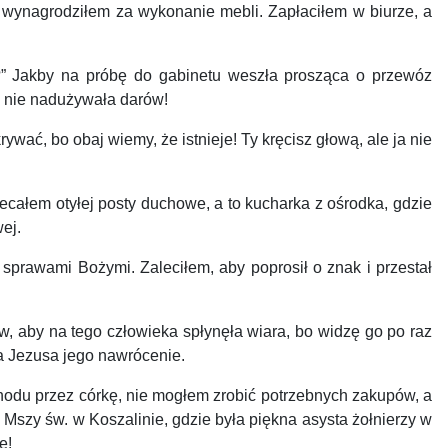
 wynagrodziłem za wykonanie mebli. Zapłaciłem w biurze, a
i?” Jakby na próbę do gabinetu weszła prosząca o przewóz
by nie nadużywała darów!
wać, bo obaj wiemy, że istnieje! Ty kręcisz głową, ale ja nie
całem otyłej posty duchowe, a to kucharka z ośrodka, gdzie
ej.
sprawami Bożymi. Zaleciłem, aby poprosił o znak i przestał
 aby na tego człowieka spłynęła wiara, bo widzę go po raz
na Jezusa jego nawrócenie.
hodu przez córkę, nie mogłem zrobić potrzebnych zakupów, a
szy św. w Koszalinie, gdzie była piękna asysta żołnierzy w
e!