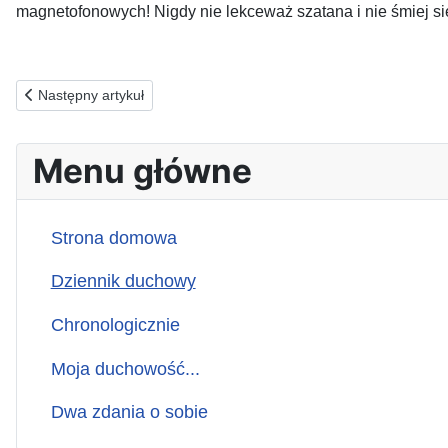
magnetofonowych! Nigdy nie lekceważ szatana i nie 
Poprzednia strona: 02.06.1991(n) ZA UPADLANYCH PRZEZ SZA
Następny artykuł
Menu główne
Strona domowa
Dziennik duchowy
Chronologicznie
Moja duchowość...
Dwa zdania o sobie