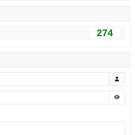
274
Pokaż h