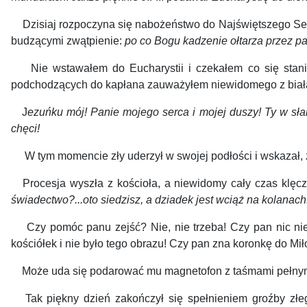
Dzisiaj rozpoczyna się nabożeństwo do Najświętszego Serc
budzącymi zwątpienie:
po co Bogu kadzenie ołtarza przez pa
Nie wstawałem do Eucharystii i czekałem co się stanie,
podchodzących do kapłana zauważyłem niewidomego z białą 
J
ezuńku mój! Panie mojego serca i mojej duszy! Ty w słabo
chęci!
W tym momencie zły uderzył w swojej podłości i wskazał,
Procesja wyszła z kościoła, a niewidomy cały czas klęcz
świadectwo?...oto siedzisz, a dziadek jest wciąż na kolanach
Czy pomóc panu zejść? Nie, nie trzeba! Czy pan nic nie 
kościółek i nie było tego obrazu! Czy pan zna koronkę do Mi
Może uda się podarować mu magnetofon z taśmami pełnymi m
Tak piękny dzień zakończył się spełnieniem groźby złeg