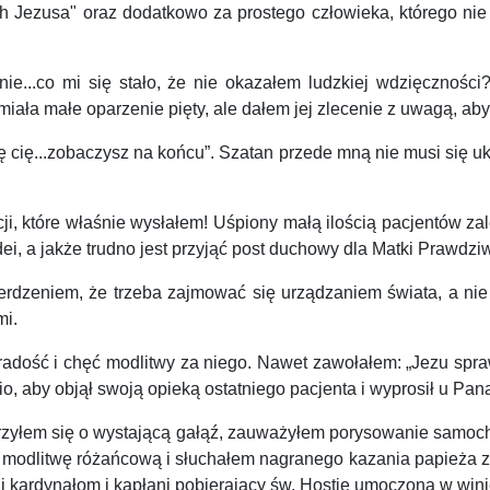
 Jezusa" oraz dodatkowo za prostego człowieka, którego nie
e...co mi się stało, że nie okazałem ludzkiej wdzięcznośc
 miała małe oparzenie pięty, ale dałem jej zlecenie z uwagą, a
cię...zobaczysz na końcu”. Szatan przede mną nie musi się ukry
, które właśnie wysłałem! Uśpiony małą ilością pacjentów zale
dei, a jakże trudno jest przyjąć post duchowy dla Matki Prawdziw
rdzeniem, że trzeba zajmować się urządzaniem świata, a nie 
mi.
dość i chęć modlitwy za niego. Nawet zawołałem: „Jezu spraw,
io, aby objął swoją opieką ostatniego pacjenta i wyprosił u Pa
erzyłem się o wystającą gałąź, zauważyłem porysowanie samoc
modlitwę różańcową i słuchałem nagranego kazania papieża z M
i kardynałom i kapłani pobierający św. Hostię umoczoną w wini