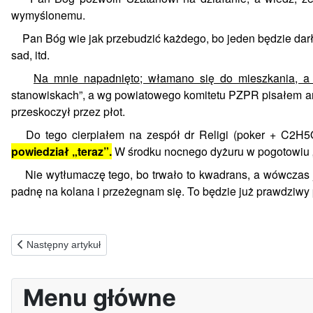
wymyślonemu.
Pan Bóg wie jak przebudzić każdego, bo jeden będzie darł 
sad, itd.
Na mnie napadnięto; włamano się do mieszkania, a zł
stanowiskach”, a wg powiatowego komitetu PZPR pisałem anon
przeskoczył przez płot.
Do tego cierpiałem na zespół dr Religi (poker + C2H5O
powiedział „teraz”.
W środku nocnego dyżuru w pogotowiu „u
Nie wytłumaczę tego, bo trwało to kwadrans, a wówczas je
padnę na kolana i przeżegnam się. To będzie już prawdziwy 
Poprzednia strona: 23.08.1986(ś) Czas poszukiwania wiary i powro
Następny artykuł
Menu główne