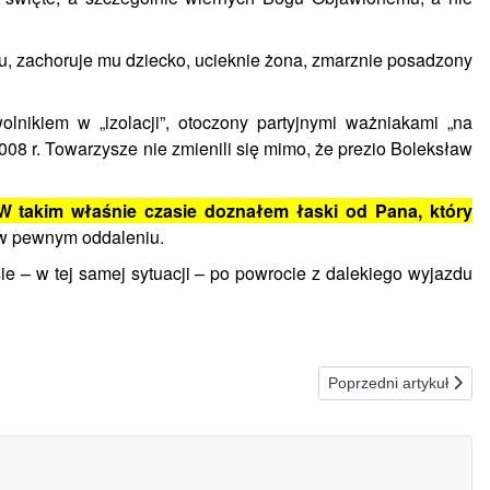
u, zachoruje mu dziecko, ucieknie żona, zmarznie posadzony
lnikiem w „izolacji”, otoczony partyjnymi ważniakami „na
08 r. Towarzysze nie zmienili się mimo, że prezio Boleksław
W takim właśnie czasie doznałem łaski od Pana, który
 w pewnym oddaleniu.
 – w tej samej sytuacji – po powrocie z dalekiego wyjazdu
Następna strona: 13.0
Poprzedni artykuł