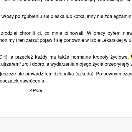
włosy po zgubieniu się pieska lub kotka, inny nie zda egzamin
odziei chronili ci, co mnie pilnowali
. W pracy byłem niewo
imy i ten zarzut pojawił się ponownie w Izbie Lekarskiej w 20
H), a przecież każdy ma także normalne kłopoty życiowe.
jrzałem” zło i dobro, a wydarzenia mojego życia przepłynęły
szcze nie prowadziłem dziennika (szkoda). Po pewnym czasie
początek nawrócenia...
APeeL
tu do Boga...