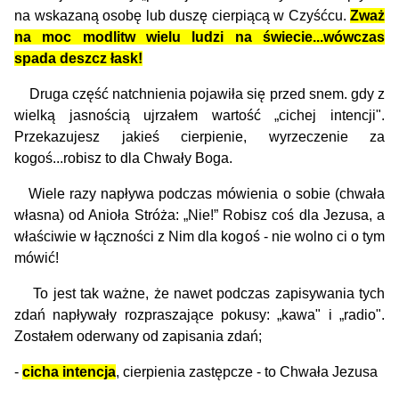
na wskazaną osobę lub duszę cierpiącą w Czyśćcu.
Zważ
na moc modlitw wielu ludzi na świecie...wówczas
spada deszcz łask!
Druga część natchnienia pojawiła się przed snem. gdy z
wielką jasnością ujrzałem wartość „cichej intencji".
Przekazujesz jakieś cierpienie, wyrzeczenie za
kogoś...robisz to dla Chwały Boga.
Wiele razy napływa podczas mówienia o sobie (chwała
własna) od Anioła Stróża: „Nie!” Robisz coś dla Jezusa, a
właściwie w łączności z Nim dla kogoś - nie wolno ci o tym
mówić!
To jest tak ważne, że nawet podczas zapisywania tych
zdań napływały rozpraszające pokusy: „kawa" i „radio".
Zostałem oderwany od zapisania zdań;
-
cicha intencja
, cierpienia zastępcze - to Chwała Jezusa