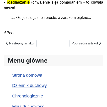
-
rozgłaszanie
(chwalenie się) pomaganiem - to chwała
nasza!
Jakże jest to jasne i proste, a zarazem piękne...
APeeL
Poprzednia strona: 06.01.1988(w) Dwudzielność ciała i duszy...
Następna strona: 04.01
Następny artykuł
Poprzedni artykuł
Menu główne
Strona domowa
Dziennik duchowy
Chronologicznie
Moja duchowość...