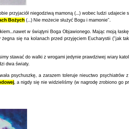
ie przyjaciół niegodziwą mamoną (...) wobec ludzi udajecie 
zach Bożych
(...) Nie możecie służyć Bogu i mamonie".
rzutkiem...nawet w świątyni Boga Objawionego. Mając moją łas
y żegna się na kolanach przed przyjęciem Eucharystii ("jak ta
y stawać do walki z wrogami jedynie prawdziwej wiary katolic
dzi dwa światy.
ła psychuszkę, a zarazem toleruje nieuctwo psychiatrów 
odowej
, a nigdy się nie widzieliśmy (w nagrodę zrobiono go