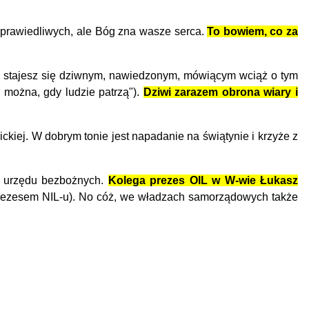
sprawiedliwych, ale Bóg zna wasze serca.
To bowiem, co za
kę stajesz się dziwnym, nawiedzonym, mówiącym wciąż o tym
k można, gdy ludzie patrzą").
Dziwi zarazem obrona wiary i
kiej. W dobrym tonie jest napadanie na świątynie i krzyże z
z urzędu bezbożnych.
Kolega prezes OIL w W-wie Łukasz
 prezesem NIL-u). No cóż, we władzach samorządowych także