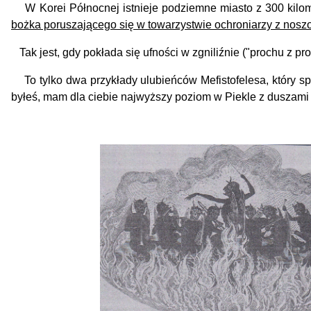
W Korei Północnej istnieje podziemne miasto z 300 kilome
bożka poruszającego się w towarzystwie ochroniarzy z noszo
Tak jest, gdy pokłada się ufności w zgniliźnie ("prochu z pro
To tylko dwa przykłady ulubieńców Mefistofelesa, który spr
byłeś, mam dla ciebie najwyższy poziom w Piekle z duszam