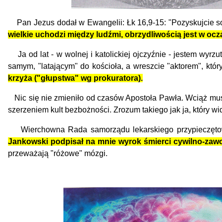
Pan Jezus dodał w Ewangelii: Łk 16,9-15: "Pozyskujcie sob
wielkie uchodzi między ludźmi, obrzydliwością jest w oc
Ja od lat - w wolnej i katolickiej ojczyźnie - jestem wy
samym, "latającym" do kościoła, a wreszcie "aktorem", któr
krzyża ("głupstwa" wg prokuratora).
Nic się nie zmieniło od czasów Apostoła Pawła. Wciąż musim
szerzeniem kult bezbożności. Zrozum takiego jak ja, który wi
Wierchowna Rada samorządu lekarskiego przypieczętowa
Jankowski podpisał na mnie wyrok śmierci cywilno-zaw
przeważają "różowe" mózgi.