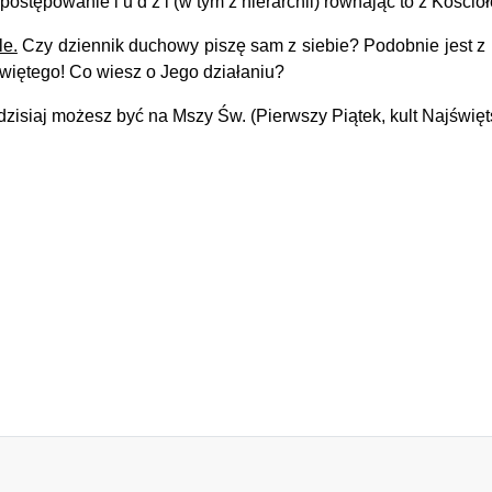
 postępowanie l u d z i (w tym z hierarchii) równając to z Kośc
le.
Czy dziennik duchowy piszę sam z siebie? Podobnie jest z 
Świętego! Co wiesz o Jego działaniu?
isiaj możesz być na Mszy Św. (Pierwszy Piątek, kult Najświęt
ej intencji moją mo
 WIECZNE...