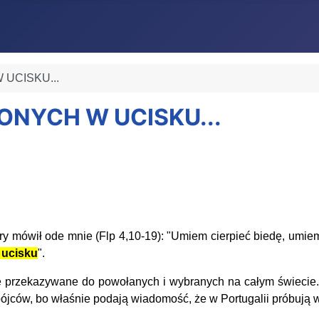
 UCISKU...
IONYCH W UCISKU...
ry mówił ode mnie (Flp 4,10-19): "Umiem cierpieć biedę, umiem
 ucisku
".
e przekazywane do powołanych i wybranych na całym świecie. 
obójców, bo właśnie podają wiadomość, że w Portugalii próbują