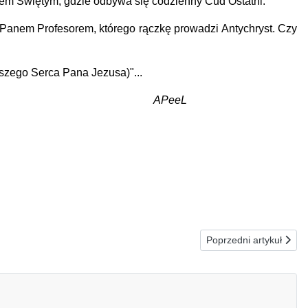
iołem Świętym, gdzie odbywa się codzienny Cud Ostatni.
Panem Profesorem, którego rączkę prowadzi Antychryst. Czy
szego Serca Pana Jezusa)"...
dlitwę...
APeeL
Następna strona: 04
Poprzedni artykuł