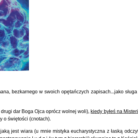
na, bezkarnego w swoich opętańczych zapisach...jako sługa 
 drugi dar Boga Ojca oprócz wolnej woli),
kiedy byłeś na Mister
o świętości (cnotach).
jaką jest wiara (u mnie mistyka eucharystyczna z łaską odc