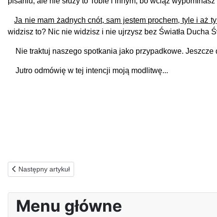
pisaniu, ale nie służy to Tobie i innym, bo wciąż wypominasz
Ja nie mam żadnych cnót, sam jestem prochem, tyle i aż ty
widzisz to? Nic nie widzisz i nie ujrzysz bez Światła Ducha 
Nie traktuj naszego spotkania jako przypadkowe. Jeszcze dz
Jutro odmówię w t
Poprzednia strona: 06.11.2022(n) ZA BAGATELIZUJĄCYCH ŻYCIE
Następny artykuł
Menu główne