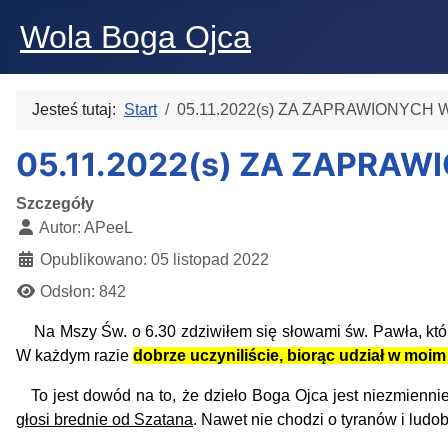
Wola Boga Ojca
Jesteś tutaj:
Start
05.11.2022(s) ZA ZAPRAWIONYCH W
05.11.2022(s) ZA ZAPRAW
Szczegóły
Autor:
APeeL
Opublikowano: 05 listopad 2022
Odsłon: 842
Na Mszy Św. o 6.30 zdziwiłem się słowami św. Pawła, któ
W każdym razie
dobrze uczyniliście, biorąc udział w moim
To jest dowód na to, że dzieło Boga Ojca jest niezmienni
głosi brednie od Szatana
. Nawet nie chodzi o tyranów i lud