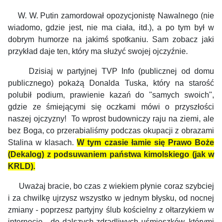
W. W. Putin zamordował opozycjonistę Nawalnego (nie
wiadomo, gdzie jest, nie ma ciała, itd.), a po tym był w
dobrym humorze na jakimś spotkaniu. Sam zobacz jaki
przykład daje ten, który ma służyć swojej ojczyźnie.
Dzisiaj w partyjnej TVP Info (publicznej od domu
publicznego) pokażą Donalda Tuska, który na starość
polubił podium, prawienie kazań do "samych swoich",
gdzie ze śmiejącymi się oczkami mówi o przyszłości
naszej ojczyzny! To wprost budowniczy raju na ziemi, ale
bez Boga, co przerabialiśmy podczas okupacji z obrazami
Stalina w klasach.
W tym czasie łamie się Prawo Boże
(Dekalog) z podsuwaniem państwa kimolskiego (jak w
KRLD).
Uważaj bracie, bo czas z wiekiem płynie coraz szybciej
i za chwilkę ujrzysz wszystko w jednym błysku, od nocnej
zmiany - poprzesz partyjny ślub kościelny z ołtarzykiem w
internecie - do dalszych zdradliwych uśmieszków, którymi