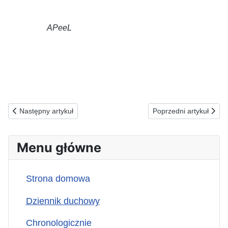
APeeL
Poprzednia strona: 19.02.2024(p) ZA OFIARY CYBERPRZESTĘPC
Następna strona: 17
Następny artykuł
Poprzedni artykuł
Menu główne
Strona domowa
Dziennik duchowy
Chronologicznie