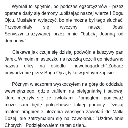
Wybrali to sprytnie, bo podczas egzorcyzmów - przez
opętane darły się demony...ubliżając naszej wierze i Bogu
Ojcu.
Musiałem wyłączyć, bo nie można był tego słuchać.
Przypomniały się wyczyny naszej Joasi
Senyszyn...nazywanej przez mnie "babcią Joanną od
demonów".
Ciekawe jak czuje się dzisiaj podwójnie fałszywy pan
Jarek. W moim miasteczku na rzeczką uczcili go niedawno
nazwa ulicy na osiedlu "nowobogackich".Zobacz
prowadzenie przez Boga Ojca, tylko w jednym zapisie.
Późnym wieczorem wyskoczyłem na górę do oddziału
wewnętrznego, gdzie trafiłem na
pielęgniarkę i salową,
które męczyły się ze zwłokami.
Pomogłem, ponieważ
może sam będę potrzebował takiej pomocy. Dzisiaj
miałem pragnienie ułożenia własnych zawołań do Matki
Bożej, ale zatrzymałem się na zawołaniu: "Uzdrowienie
Chorych"! Podziękowałem za ten dzień...