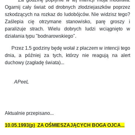
Ogarnij cały świat: od drobnych złodziejaszków poprzez
szkodzących na rozkaz do ludobójców. Nie widzisz tego?
Zaślepia cię otrzymane stanowisko, parę groszy i
paraliżuje strach. Wielu dobrych ludzi wciągnięto w
działania typu "bodnarowskiego".
Przez 1.5 godziny będę wołał z płaczem w intencji tego
dnia, a później za tych, którzy nie reagują na alert
duchowy (zagładę świata)...
APeeL
Aktualnie przepisano...
10.05.1993(p) ZA OŚMIESZAJĄCYCH BOGA OJCA...