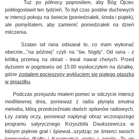
Tuż po północy poprosiłem, aby Bóg Ojciec
pobłogosławił ten tydzień. To był czas postów duchowych
w intencji pokoju na świecie (poniedziałek, środa i piątek),
ale pomyślałem, aby zamienić poniedziałek na dzień
milczenia.
Szatan od rana odsuwał to, co mam wykonać
obecnie..."na później" czyli na "św. Nigdy". Od rana - z
krótką przerwą na obiad - trwał nawał chorych. Przed
dyżurem w pogotowiu od 15.00 wyskoczyłem na działkę,
gdzie
zostałem pocieszony wykluciem się piątego ptaszka
w gniazdku
.
Podczas przejazdu miałem pomoc w odczycie intencji
modlitewnej dnia, ponieważ z radia płynęła smutna
melodia, którą przedrzeźniało dwóch spikerów radiowych.
Łzy zalały oczy, ponieważ napłynął obraz wczorajszego
programu satyrycznego Krzysztofa Daukszewicza w
którym pięknie grał i śpiewał...szydząc ze śmierci swoich
kompanów (Kofty i Kaczmarka), nieba i anielic. To on