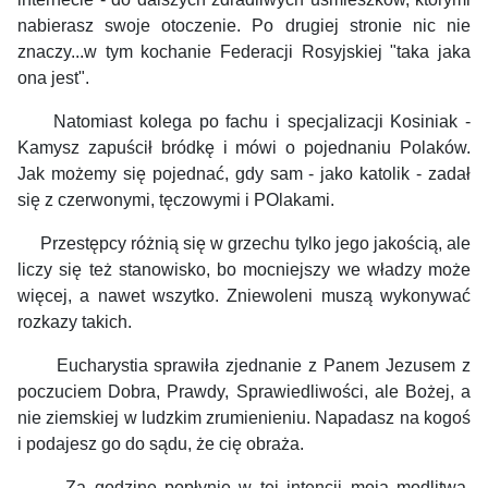
nabierasz swoje otoczenie. Po drugiej stronie nic nie
znaczy...w tym kochanie Federacji Rosyjskiej "taka jaka
ona jest".
Natomiast kolega po fachu i specjalizacji Kosiniak -
Kamysz zapuścił bródkę i mówi o pojednaniu Polaków.
Jak możemy się pojednać, gdy sam - jako katolik - zadał
się z czerwonymi, tęczowymi i POlakami.
Przestępcy różnią się w grzechu tylko jego jakością, ale
liczy się też stanowisko, bo mocniejszy we władzy może
więcej, a nawet wszytko. Zniewoleni muszą wykonywać
rozkazy takich.
Eucharystia sprawiła zjednanie z Panem Jezusem z
poczuciem Dobra, Prawdy, Sprawiedliwości, ale Bożej, a
nie ziemskiej w ludzkim zrumienieniu. Napadasz na kogoś
i podajesz go do sądu, że cię obraża.
Za godzinę popłynie w tej intencji moja modlitwa.