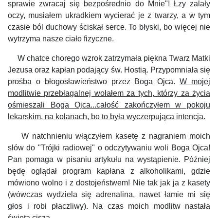
sprawie zwracaj się bezpośrednio do Mnie"! Łzy zalały
oczy, musiałem ukradkiem wycierać je z twarzy, a w tym
czasie ból duchowy ściskał serce. To błyski, bo więcej nie
wytrzyma nasze ciało fizyczne.
W chatce chorego wzrok zatrzymała piękna Twarz Matki
Jezusa oraz kapłan podający św. Hostią. Przypomniała się
prośba o błogosławieństwo przez Boga Ojca.
W mojej
modlitwie przebłagalnej wołałem za tych, którzy za życia
ośmieszali Boga Ojca...całość zakończyłem w pokoju
lekarskim, na kolanach, bo to była wyczerpująca intencja.
W natchnieniu włączyłem kasetę z nagraniem moich
słów do "Trójki radiowej" o odczytywaniu woli Boga Ojca!
Pan pomaga w pisaniu artykułu na wystąpienie. Później
będę oglądał program kapłana z alkoholikami, gdzie
mówiono wolno i z dostojeństwem! Nie tak jak ja z kasety
(wówczas wydziela się adrenalina, nawet łamie mi się
głos i robi płaczliwy).
Na czas moich modlitw nastała
święta cisza.