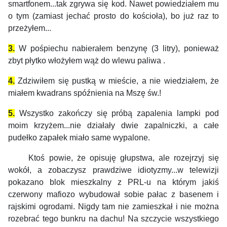
smartfonem...tak zgrywa się kod. Nawet powiedziałem mu
o tym (zamiast jechać prosto do kościoła), bo już raz to
przeżyłem...
3.
W pośpiechu nabierałem benzynę (3 litry), ponieważ
zbyt płytko włożyłem wąż do wlewu paliwa .
4.
Zdziwiłem się pustką w mieście, a nie wiedziałem, że
miałem kwadrans spóźnienia na Mszę św.!
5.
Wszystko zakończy się próbą zapalenia lampki pod
moim krzyżem...nie działały dwie zapalniczki, a całe
pudełko zapałek miało same wypalone.
Ktoś powie, że opisuję głupstwa, ale rozejrzyj się
wokół, a zobaczysz prawdziwe idiotyzmy...w telewizji
pokazano blok mieszkalny z PRL-u na którym jakiś
czerwony mafiozo wybudował sobie pałac z basenem i
rajskimi ogrodami. Nigdy tam nie zamieszkał i nie można
rozebrać tego bunkru na dachu! Na szczycie wszystkiego