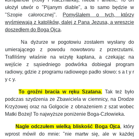
ułożył utwór o "Pijanym diable", a to samo będzie w
"Szopie całorocznej".
Pomyślałem o tych, którzy
wyśmiewają z katolików, dalej z Pana Jezusa, a wreszcie
doszedłem do Boga Ojca
.
Na dyżurze w pogotowiu zostałem wysłany do
umierającego z powodu nowotworu z przerzutami.
Trafiliśmy właśnie na wizytę kapłana, a czekając na
wejście z sąsiedniego podwórka dobiegał program
radiowy, gdzie z programu radiowego padło słowo: s a t y r
y c y.
To groźni bracia w ręku Szatana.
Tak też było
podczas szydzenia ze Zbawiciela w ciemnicy, na Drodze
Krzyżowej oraz na Golgocie z obnażeniem z szat wobec
Matki Bożej! To najwyższe poniżenie Boga-Człowieka.
Nagle odczułem wielką bliskość Boga Ojca
, który
wprost mówił do mnie: "nie martw się, ale w każdej