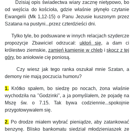
Dzisiaj opis świadectwa wiary zacznę nietypowo, bo
od wejścia do kościoła, gdzie właśnie płynęło czytanie
Ewangelii (Mk 1,12-15) o Panu Jezusie kuszonym przez
Szatana na pustyni...przez czterdzieści dni.
Tylko tyle, bo podsuwane w innych relacjach szydercze
propozycje Zbawiciel odrzucał:
ukłoń się
, a dam ci
królestwo ziemskie,
zamień kamienie w chleb
i
skocz z tej
góry
, bo aniołowie cię poniosą.
Czy wiesz jak tego ranka oszukał mnie Szatan, a
demony nie mają poczucia humoru?
1.
Krótko spałem, bo siedzę po nocach, żona właśnie
wychodziła na "Godzinki", a ja pomyślałem, że pojadę na
Mszę św. o 7.15. Tak bywa codziennie...spokojnie
przygotowywałem się.
2.
Po drodze miałem wybrać pieniądze, aby zatankować
benzynę. Blisko bankomatu siedział młodzieniaszek ze