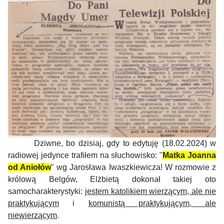
Dziwne, bo dzisiaj, gdy to edytuję (18.02.2024) w
radiowej jedynce trafiłem na słuchowisko: "
Matka Joanna
od Aniołów
" wg Jarosława Iwaszkiewicza! W rozmowie z
królową Belgów, Elżbietą dokonał takiej oto
samocharakterystyki:
jestem katolikiem wierzącym, ale nie
praktykującym
i
komunistą praktykującym, ale
niewierzącym
.