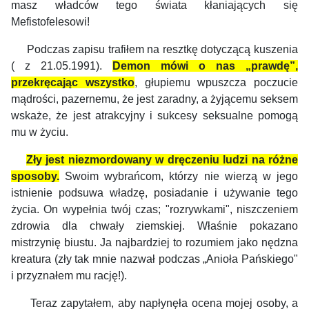
masz władców tego świata kłaniających się
Mefistofelesowi!
Podczas zapisu trafiłem na resztkę dotyczącą kuszenia
( z 21.05.1991).
Demon mówi o nas „prawdę”,
przekręcając wszystko
, głupiemu wpuszcza poczucie
mądrości, pazernemu, że jest zaradny, a żyjącemu seksem
wskaże, że jest atrakcyjny i sukcesy seksualne pomogą
mu w życiu.
Zły jest niezmordowany w dręczeniu ludzi na różne
sposoby.
Swoim wybrańcom, którzy nie wierzą w jego
istnienie podsuwa władzę, posiadanie i używanie tego
życia. On wypełnia twój czas; "rozrywkami", niszczeniem
zdrowia dla chwały ziemskiej. Właśnie pokazano
mistrzynię biustu. Ja najbardziej to rozumiem jako nędzna
kreatura (zły tak mnie nazwał podczas „Anioła Pańskiego"
i przyznałem mu rację!).
Teraz zapytałem, aby napłynęła ocena mojej osoby, a