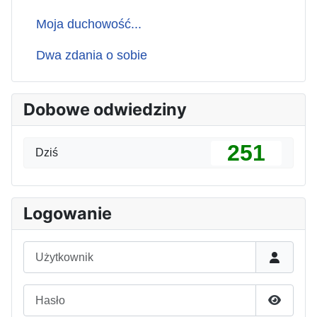
Moja duchowość...
Dwa zdania o sobie
Dobowe odwiedziny
251
Dziś
Logowanie
Użytkownik
Hasło
Pokaż h