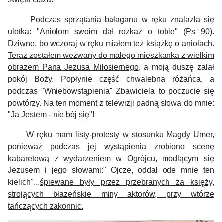
Podczas sprzątania bałaganu w ręku znalazła się
ulotka: "Aniołom swoim dał rozkaz o tobie" (Ps 90).
Dziwne, bo wczoraj w ręku miałem też książkę o aniołach.
Teraz zostałem wezwany do małego mieszkanka z wielkim
obrazem Pana Jezusa Miłosiernego
, a moją duszę zalał
pokój Boży. Popłynie część chwalebna różańca, a
podczas "Wniebowstąpienia" Zbawiciela to poczucie się
powtórzy. Na ten moment z telewizji padną słowa do mnie:
"Ja Jestem - nie bój się"!
W ręku mam listy-protesty w stosunku Magdy Umer,
ponieważ podczas jej wystąpienia zrobiono scenę
kabaretową z wydarzeniem w Ogrójcu, modlącym się
Jezusem i jego słowami:" Ojcze, oddal ode mnie ten
kielich"...
śpiewane były przez przebranych za księży,
strojących błazeńskie miny aktorów, przy wtórze
tańczących zakonnic.