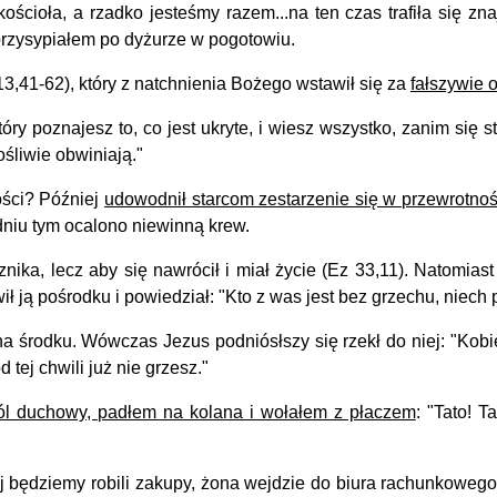
ioła, a rzadko jesteśmy razem...na ten czas trafiła się zna
przysypiałem po dyżurze w pogotowiu.
1-62), który z natchnienia Bożego wstawił się za
fałszywie 
oznajesz to, co jest ukryte, i wiesz wszystko, zanim się sta
ośliwie obwiniają."
ści? Później
udowodnił starcom zestarzenie się w przewrotnoś
dniu tym ocalono niewinną krew.
ka, lecz aby się nawrócił i miał życie (Ez 33,11). Natomiast
 pośrodku i powiedział: "Kto z was jest bez grzechu, niech p
 środku. Wówczas Jezus podniósłszy się rzekł do niej: "Kobieto
d tej chwili już nie grzesz."
ól duchowy, padłem na kolana i wołałem z płaczem
: "Tato! T
będziemy robili zakupy, żona wejdzie do biura rachunkowego