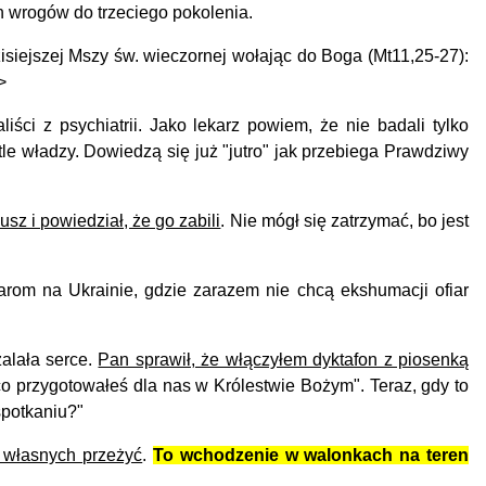
 wrogów do trzeciego pokolenia.
isiejszej Mszy św. wieczornej wołając do Boga (Mt11,25-27):
>
liści z psychiatrii. Jako lekarz powiem, że nie badali tylko
le władzy. Dowiedzą się już "jutro" jak przebiega Prawdziwy
usz i powiedział, że go zabili
. Nie mógł się zatrzymać, bo jest
om na Ukrainie, gdzie zarazem nie chcą ekshumacji ofiar
alała serce.
Pan sprawił, że włączyłem dyktafon z piosenką
o przygotowałeś dla nas w Królestwie Bożym". Teraz, gdy to
spotkaniu?"
 własnych przeżyć
.
To wchodzenie w walonkach na teren