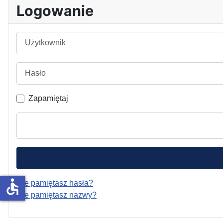
Logowanie
Użytkownik
Hasło
Zapamiętaj
accessible
Nie pamiętasz hasła?
Nie pamiętasz nazwy?