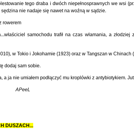
lestowanie tego draba i dwóch niepełnosprawnych we wsi (prze
ta sędzina nie nadaje się nawet na woźną w sądzie.
 z rowerem
właściciel samochodu trafił na czas włamania, a złodziej z
.2010), w Tokio i Jokohamie (1923) oraz w Tangszan w Chinach 
tę dodaj sam sobie.
ja nie umiałem podłączyć mu kroplówki z antybiotykiem. Jutro
APeeL
CH DUSZACH...