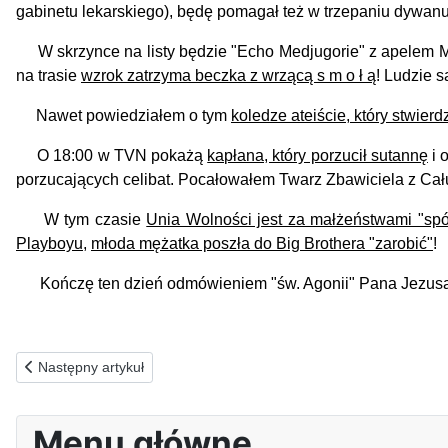
gabinetu lekarskiego), będę pomagał też w trzepaniu dywanu
W skrzynce na listy będzie "Echo Medjugorie" z apelem Ma
na trasie
wzrok zatrzyma beczka z wrzącą s m o ł ą
! Ludzie 
Nawet powiedziałem o tym
koledze ateiście, który stwierd
O 18:00 w TVN pokażą
kapłana, który porzucił sutannę
i 
porzucających celibat.
Pocałowałem Twarz Zbawiciela z Cału
W tym czasie
Unia Wolności jest za małżeństwami "spó
Playboyu
,
młoda mężatka poszła do Big Brothera "zarobić"
!
Kończę ten dzień odmówieniem "św. Agonii" Pana Jezusa z
Poprzednia strona: 18.07.2024(c) ZA OFIARY WŁASNYCH PRAGNI
Następny artykuł
Menu główne