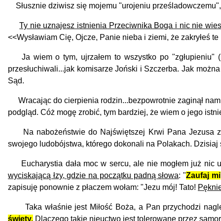
Słusznie dziwisz się mojemu "urojeniu prześladowczemu", a
Ty nie uznajesz istnienia Przeciwnika Boga i nic nie wies
<<Wysławiam Cię, Ojcze, Panie nieba i ziemi, że zakryłeś te
Ja wiem o tym, ujrzałem to wszystko po "zgłupieniu" 
przesłuchiwali...jak komisarze Joński i Szczerba. Jak możn
Sąd.
Wracając do cierpienia rodzin...bezpowrotnie zaginął nam 
podgląd. Cóż mogę zrobić, tym bardziej, że wiem o jego istnieni
Na nabożeństwie do Najświętszej Krwi Pana Jezusa z póź
swojego ludobójstwa, którego dokonali na Polakach. Dzisiaj s
Eucharystia dała moc w sercu, ale nie mogłem już nic uc
wyciskającą łzy, gdzie na początku padną słowa
: "
Zaufaj mi
zapisuję ponownie z płaczem wołam: "Jezu mój! Tato!
Pęknie
Taka właśnie jest Miłość Boża, a Pan przychodzi nagle.
święty.
Dlaczego
takie nieuctwo
jest tolerowane przez samor