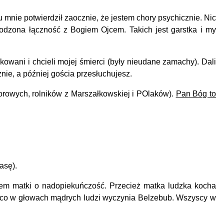
 mnie potwierdził zaocznie, że jestem chory psychicznie. Nic
rodzona łączność z Bogiem Ojcem. Takich jest garstka i my
owani i chcieli mojej śmierci (były nieudane zamachy). Dali
ie, a później gościa przesłuchujesz.
lorowych, rolników z Marszałkowskiej i POlaków).
Pan Bóg to
asę).
iem matki o nadopiekuńczość. Przecież matka ludzka kocha
z, co w głowach mądrych ludzi wyczynia Belzebub. Wszyscy w