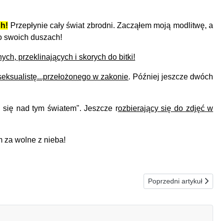
h!
Przepłynie cały świat zbrodni. Zacząłem moją modlitwę, a
 o swoich duszach!
nych, przeklinających i skorych do bitki!
eksualistę...przełożonego w zakonie
. Później jeszcze dwóch
j się nad tym światem".
Jeszcze r
ozbierający się do zdjęć w
 za wolne z nieba!
Następna strona: 16
Poprzedni artykuł