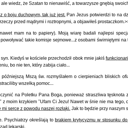
le wiedz, że Szatan to nienawiść, a towarzysze gnębią swoich
z o boju duchowym, tak już jest.
Pan Jezus potwierdzi to na dz
 rzeczy przed mądrymi i roztropnymi, a objawiłeś prostaczkom.>
(nawet
mam
na to papiery). Moją wiarę badali najlepsi specja
a powoływać takie komisje sejmowe...z osobami świrniętymi na t
syn. Kiedyś w kościele przechodził obok mnie jakiś
funkcjonari
u, bo nie ten, który zabija ciało...
niejszą Mszą św. rozmyślałem o cierpieniach bliskich ofiar
traciliby wszelką pomoc...
zynić na Poletku Pana Boga, ponieważ straszliwa tęsknota z
" z moim krzykiem "Ufam Ci Jezu! Nawet w śnie nie ma tego, c
 mi serce z powodu naszej rozłąki.
Jak to będzie przy naszym 
 Psychiatrzy określają to
brakiem krytycyzmu w stosunku do
ząd lekarski.