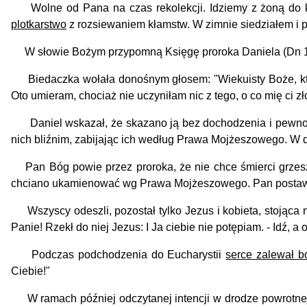
Wolne od Pana na czas rekolekcji. Idziemy z żoną do kośc
plotkarstwo
z rozsiewaniem kłamstw. W zimnie siedziałem i 
W słowie Bożym przypomną Księgę proroka Daniela (Dn 13,4
Biedaczka wołała donośnym głosem: "Wiekuisty Boże, który p
Oto umieram, chociaż nie uczyniłam nic z tego, o co mię ci zł
Daniel wskazał, że skazano ją bez dochodzenia i pewno
nich bliźnim, zabijając ich według Prawa Mojżeszowego. W 
Pan Bóg powie przez proroka, że nie chce śmierci grzeszni
chciano ukamienować wg Prawa Mojżeszowego. Pan postawił ją
Wszyscy odeszli, pozostał tylko Jezus i kobieta, stojąca na
Panie! Rzekł do niej Jezus: I Ja ciebie nie potępiam. - Idź, a o
Podczas podchodzenia do Eucharystii
serce zalewał b
Ciebie!"
W ramach później odczytanej intencji w drodze powrotnej 