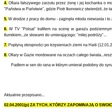
4.
Ofiara fałszywego zarzutu przez żonę i jej kochanka o mo
"Państwa w Państwie", gdzie Piotr Ikonowicz stwierdził, że 
5.
W drodze z pracy do domu - zaginęła młoda niewiasta i to
6.
W TV "Polsat" trafiłem na scenę w garażu podziemnym...
tłumikiem...ze słowami do umierającego: "miłej podróży"...
7.
Popłyną okropności po trzęsieniach ziemi na Haiti (12.01
8.
Ofiary w Gazie mordowane na oczach całego świata...resz
Padłem w sen do rana w którym umierał podobny do syna, a 
Aktualnie przepisano...
02.04.2001(p) ZA TYCH, KTÓRZY ZAPOMINAJĄ O SWOI