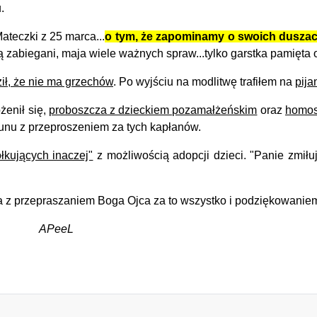
.
teczki z 25 marca...
o tym, że zapominamy o swoich duszac
są zabiegani, maja wiele ważnych spraw...tylko garstka pamięta
ził, że nie ma grzechów
. Po wyjściu na modlitwę trafiłem na
pija
ożenił się,
proboszcza z dzieckiem pozamałżeńskim
oraz
homos
nu z przeproszeniem za tych kapłanów.
łkujących inaczej"
z możliwością adopcji dzieci. "Panie zmiłu
 przepraszaniem Boga Ojca za to wszystko i podziękowaniem
APeeL
EŃ...