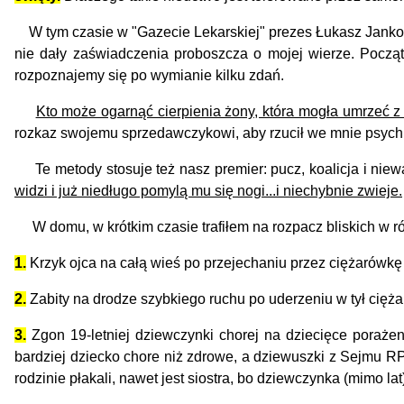
W tym czasie w "Gazecie Lekarskiej" prezes Łukasz Jankowski
nie dały zaświadczenia proboszcza o mojej wierze. Począt
rozpoznajemy się po wymianie kilku zdań.
Kto może ogarnąć cierpienia żony, która mogła umrzeć z 
rozkaz swojemu sprzedawczykowi, aby rzucił we mnie psychus
Te metody stosuje też nasz premier: pucz, koalicja i niewa
widzi i już niedługo pomylą mu się nogi...i niechybnie zwieje.
W domu, w krótkim czasie trafiłem na rozpacz bliskich w ró
1.
Krzyk ojca na całą wieś po przejechaniu przez ciężarówkę
2.
Zabity na drodze szybkiego ruchu po uderzeniu w tył cięż
3.
Zgon 19-letniej dziewczynki chorej na dziecięce poraże
bardziej dziecko chore niż zdrowe, a dziewuszki z Sejmu R
rodzinie płakali, nawet jest siostra, bo dziewczynka (mimo lat) 