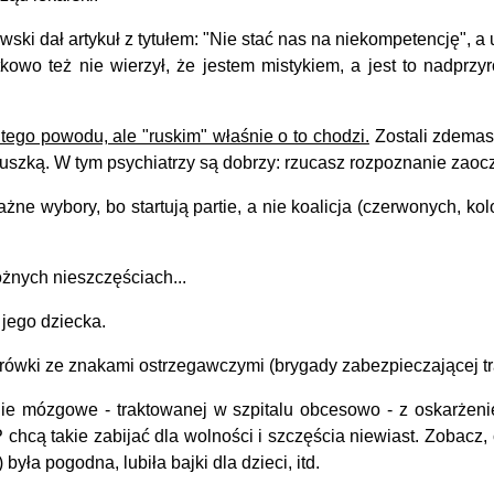
 dał artykuł z tytułem: "Nie stać nas na niekompetencję", a u
kowo też nie wierzył, że jestem mistykiem, a jest to nadprzy
tego powodu, ale "ruskim" właśnie o to chodzi.
Zostali zdemask
zką. W tym psychiatrzy są dobrzy: rzucasz rozpoznanie zaoczn
żne wybory, bo startują partie, a nie koalicja (czerwonych, ko
żnych nieszczęściach...
 jego dziecka.
arówki ze znakami ostrzegawczymi (brygady zabezpieczającej tr
nie mózgowe - traktowanej w szpitalu obcesowo - z oskarżen
P chcą takie zabijać dla wolności i szczęścia niewiast. Zobac
była pogodna, lubiła bajki dla dzieci, itd.