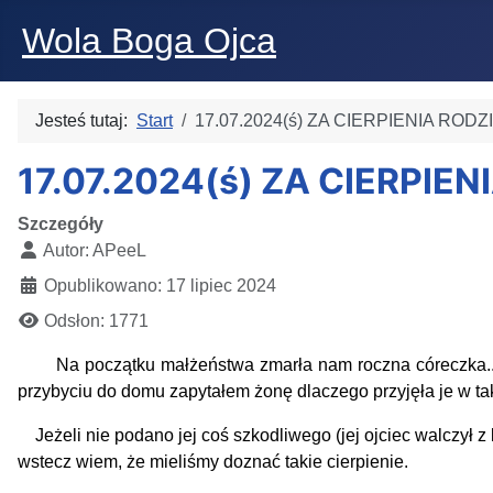
Wola Boga Ojca
Jesteś tutaj:
Start
17.07.2024(ś) ZA CIERPIENIA ROD
17.07.2024(ś) ZA CIERPIE
Szczegóły
Autor:
APeeL
Opublikowano: 17 lipiec 2024
Odsłon: 1771
Na początku małżeństwa zmarła nam roczna córeczka...i
przybyciu do domu zapytałem żonę dlaczego przyjęła je w ta
Jeżeli nie podano jej coś szkodliwego (jej ojciec walczył z
wstecz wiem, że mieliśmy doznać takie cierpienie.