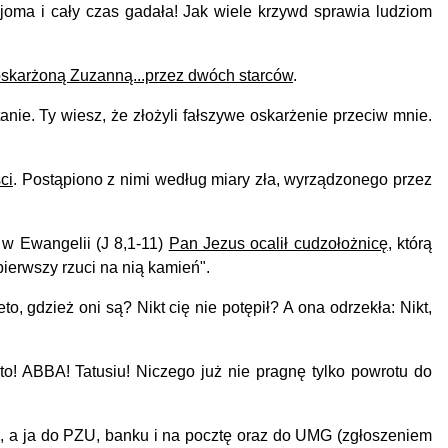
joma i cały czas gadała! Jak wiele krzywd sprawia ludziom
oskarżoną Zuzanną...przez dwóch starców
.
nie. Ty wiesz, że złożyli fałszywe oskarżenie przeciw mnie.
ci
. Postąpiono z nimi według miary zła, wyrządzonego przez
 w Ewangelii (J 8,1-11)
Pan Jezus ocalił cudzołożnicę
, którą
ierwszy rzuci na nią kamień".
, gdzież oni są? Nikt cię nie potępił? A ona odrzekła: Nikt,
ato! ABBA! Tatusiu! Niczego już nie pragnę tylko powrotu do
, a ja do PZU, banku i na pocztę oraz do UMG (zgłoszeniem