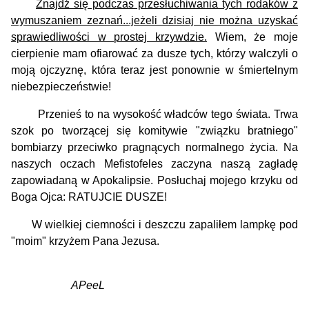
Znajdź się podczas przesłuchiwania tych rodaków z
wymuszaniem zeznań...jeżeli dzisiaj nie można uzyskać
sprawiedliwości w prostej krzywdzie.
Wiem, że moje
cierpienie mam ofiarować za dusze tych, którzy walczyli o
moją ojczyznę, która teraz jest ponownie w śmiertelnym
niebezpieczeństwie!
Przenieś to na wysokość władców tego świata. Trwa
szok po tworzącej się komitywie "związku bratniego"
bombiarzy przeciwko pragnących normalnego życia. Na
naszych oczach Mefistofeles zaczyna naszą zagładę
zapowiadaną w Apokalipsie. Posłuchaj mojego krzyku od
Boga Ojca: RATUJCIE DUSZE!
W wielkiej ciemności i deszczu zapaliłem lampkę pod
"moim" krzyżem Pana Jezusa.
APeeL