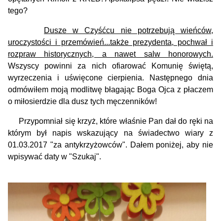
tego?
Dusze w Czyśćcu nie potrzebują wieńców,
uroczystości i przemówień...także prezydenta, pochwał i
rozpraw historycznych, a nawet salw honorowych.
Wszyscy powinni za nich ofiarować Komunię świętą,
wyrzeczenia i uświęcone cierpienia.
Następnego dnia
odmówiłem moją modlitwę błagając Boga Ojca z płaczem
o miłosierdzie dla dusz tych męczenników!
Przypomniał się krzyż, które właśnie Pan dał do ręki na
którym był napis wskazujący na świadectwo wiary z
01.03.2017 "za antykrzyżowców". Dałem poniżej, aby nie
wpisywać daty w "Szukaj".