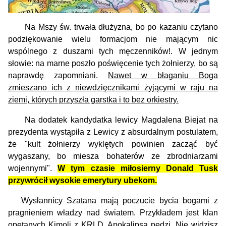
Na Mszy św. trwała dłużyzna, bo po kazaniu czytano
podziękowanie wielu formacjom nie mającym nic
wspólnego z duszami tych męczenników!. W jednym
słowie: na marne poszło poświęcenie tych żołnierzy, bo są
naprawdę zapomniani.
Nawet w błaganiu Boga
zmieszano ich z niewdzięcznikami żyjącymi w raju na
ziemi, których przyszła garstka i to bez orkiestry.
Na dodatek kandydatka lewicy Magdalena Biejat na
prezydenta wystąpiła z Lewicy z absurdalnym postulatem,
że "k
ult żołnierzy wyklętych powinien zacząć być
wygaszany, bo miesza bohaterów ze zbrodniarzami
wojennymi".
W tym czasie miłosierny Donald Tusk
przywrócił wysokie emerytury ubekom.
Wysłannicy Szatana mają poczucie bycia bogami z
pragnieniem władzy nad światem. Przykładem jest klan
opętanych Kimoli z KRLD. Apokalipsa pędzi. Nie widzisz