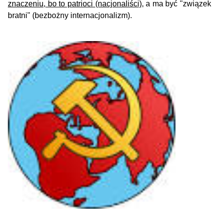
znaczeniu, bo to patrioci (nacjonaliści)
, a ma być "związek
bratni" (bezbożny internacjonalizm).