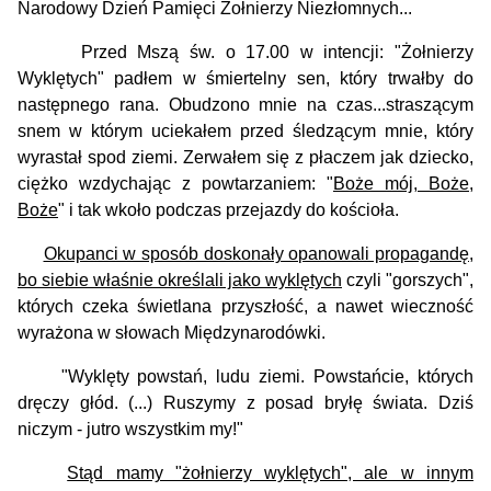
Narodowy Dzień Pamięci Żołnierzy Niezłomnych...
Przed Mszą św. o 17.00 w intencji: "Żołnierzy
Wyklętych" padłem w śmiertelny sen, który trwałby do
następnego rana. Obudzono mnie na czas...straszącym
snem w którym uciekałem przed śledzącym mnie, który
wyrastał spod ziemi.
Zerwałem się z płaczem jak dziecko,
ciężko wzdychając z powtarzaniem: "
Boże mój, Boże,
Boże
" i tak wkoło podczas przejazdy do kościoła.
Okupanci w sposób doskonały opanowali propagandę,
bo siebie właśnie określali jako wyklętych
czyli "gorszych",
których czeka świetlana przyszłość, a nawet wieczność
wyrażona w słowach Międzynarodówki.
"Wyklęty powstań, ludu ziemi. Powstańcie, których
dręczy głód. (...) Ruszymy z posad bryłę świata. Dziś
niczym - jutro wszystkim my!"
Stąd mamy "żołnierzy wyklętych", ale w innym