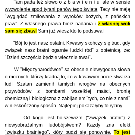
Tam pada też słowo o z b a w i e n i u, ale w sensie
wyzwolenie spod tyrani panów tego świata
. Tacy nie mają
"wyglądać zmiłowania z wyroków bożych, z pańskich
praw". Z własnego prawa bierz nadania i
z własnej woli
sam się zbaw!
Sam już wiesz kto to podsuwa!
"Bój to jest nasz ostatni. Krwawy skończy się trud, gdy
związek nasz bratni ogarnie ludzki ród" z obietnicą, że:
"Dzień szczęścia będzie wiecznie trwał".
W "Międzynarodówce" są obecnie niewygodna słowa
o mocnych, którzy kradną to, co w krwawym pocie stwarza
lud! Szatan zamienił tamtych wrogów na obecnych
przywódców z bombami wszelkiej maści, bronią
chemiczną i biologiczną z zabijaniem "tych, co nie z nami"
w nieskończony sposób. Najlepiej pokazałyby to ryciny.
Od kogo jest bolszewizm ("związek bratni") z
niewyobrażalnym ludobójstwem?
Każdy zna efekt
"związku bratniego", który budzi się ponownie.
To jest