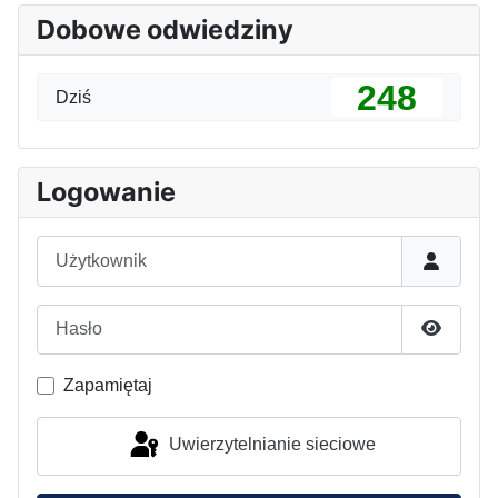
Dobowe odwiedziny
248
Dziś
Logowanie
Użytkownik
Hasło
Pokaż h
Zapamiętaj
Uwierzytelnianie sieciowe