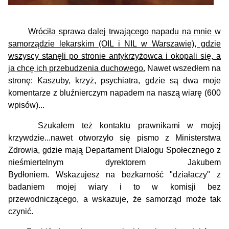
Wróciła sprawa dalej trwającego napadu na mnie w
samorządzie lekarskim (OIL i NIL w Warszawie), gdzie
wszyscy stanęli po stronie antykrzyżowca i okopali się, a
ja chcę ich przebudzenia duchowego.
Nawet wszedłem na
stronę: Kaszuby, krzyż, psychiatra, gdzie są dwa moje
komentarze z bluźnierczym napadem na naszą wiarę (600
wpisów)...
Szukałem też kontaktu prawnikami w mojej
krzywdzie...nawet otworzyło się pismo z Ministerstwa
Zdrowia, gdzie mają Departament Dialogu Społecznego z
nieśmiertelnym dyrektorem Jakubem
Bydłoniem.
Wskazujesz na bezkarność "działaczy" z
badaniem mojej wiary i to w komisji bez
przewodniczącego, a wskazuje, że samorząd może tak
czynić.