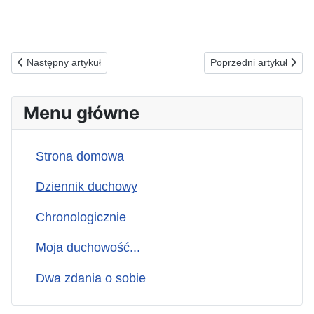
Poprzednia strona: 02.03.2025(n) ZA AROGANTÓW...
Następna strona: 28.
Następny artykuł
Poprzedni artykuł
Menu główne
Strona domowa
Dziennik duchowy
Chronologicznie
Moja duchowość...
Dwa zdania o sobie