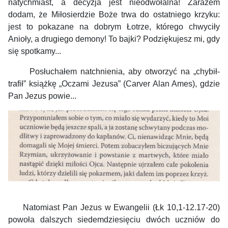
natychmiast, a decyzja jest nieodwołalna! Zarazem
dodam, że Miłosierdzie Boże trwa do ostatniego krzyku:
jest to pokazane na dobrym Łotrze, którego chwyciły
Anioły, a drugiego demony! To bajki? Podziękujesz mi, gdy
się spotkamy...
Posłuchałem natchnienia, aby otworzyć na „chybił-
trafił” książkę „Oczami Jezusa” (Carver Alan Ames), gdzie
Pan Jezus powie...
Natomiast Pan Jezus w Ewangelii (Łk 10,1-12.17-20)
powoła dalszych siedemdziesięciu dwóch uczniów do