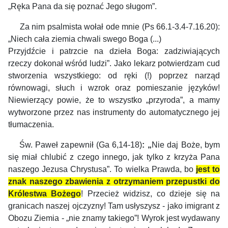
„Ręka Pana da się poznać Jego sługom”.
Za nim psalmista wołał ode mnie (Ps 66.1-3.4-7.16.20):
„Niech cała ziemia chwali swego Boga (...)
Przyjdźcie i patrzcie na dzieła Boga: zadziwiających
rzeczy dokonał wśród ludzi”. Jako lekarz potwierdzam cud
stworzenia wszystkiego: od ręki (!) poprzez narząd
równowagi, słuch i wzrok oraz pomieszanie języków!
Niewierzący powie, że to wszystko „przyroda”, a mamy
wytworzone przez nas instrumenty do automatycznego jej
tłumaczenia.
Św. Paweł zapewnił (Ga 6,14-18)
: „
Nie daj Boże, bym
się miał chlubić z czego innego, jak tylko z krzyża Pana
naszego Jezusa Chrystusa”.
To wielka Prawda, bo
jest to
znak naszego zbawienia z otrzymaniem przepustki do
Królestwa Bożego
! Przecież widzisz, co dzieje się na
granicach naszej ojczyzny! Tam usłyszysz - jako imigrant z
Obozu Ziemia - „nie znamy takiego”! Wyrok jest wydawany