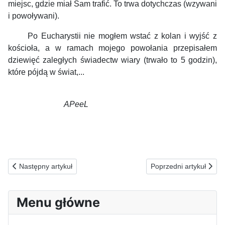
miejsc, gdzie miał Sam trafić. To trwa dotychczas (wzywani
i powoływani).
Po Eucharystii nie mogłem wstać z kolan i wyjść z
kościoła, a w ramach mojego powołania przepisałem
dziewięć zaległych świadectw wiary (trwało to 5 godzin),
które pójdą w świat,...
APeeL
Poprzednia strona: 07.07.2025(p) ZA NIEZDARNYCH...
Następna strona: 05.
Następny artykuł
Poprzedni artykuł
Menu główne