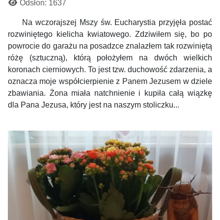
Odsłon: 1637
Na wczorajszej Mszy św. Eucharystia przyjęła postać
rozwiniętego kielicha kwiatowego. Zdziwiłem się, bo po
powrocie do garażu na posadzce znalazłem tak rozwiniętą
różę (sztuczną), którą położyłem na dwóch wielkich
koronach cierniowych. To jest tzw. duchowość zdarzenia, a
oznacza moje współcierpienie z Panem Jezusem w dziele
zbawiania. Żona miała natchnienie i kupiła całą wiązkę
dla Pana Jezusa, który jest na naszym stoliczku...