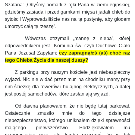
Szatana: „Obyśmy pomarli z ręki Pana w ziemi egipskiej,
gdzieśmy zasiadali przed garnkami mięsa i jadali chleb do
sytości! Wyprowadziliście nas na tę pustynię, aby głodem
umorzyć całą tę rzeszę”.
Wówczas otrzymali „mannę z nieba”, której
odpowiednikiem jest Komunia św. czyli Duchowe Ciało
Pana Jezusa! Zapytam:
czy zapragnąłeś (aś) choć raz
tego Chleba Życia dla naszej duszy?
Z parkingu przy naszym kościele jest niebezpieczny
wyjazd. Nic nie widać przez mur, na chodniku mamy przy
nim ścieżkę dla rowerów i hulajnog elektrycznych, a dalej
jest postój samochodów, które zasłaniają wyjazd.
Od dawna planowałem, że nie będę tutaj parkował.
Ostatecznie zmusiło mnie do tego dzisiejsze
niebezpieczeństwo, którego uniknąłem dzięki sprawności
mającego pierwszeństwo. Podziękowałem mu
przepraszając ręką, ale trzeba przyznać, że w tak