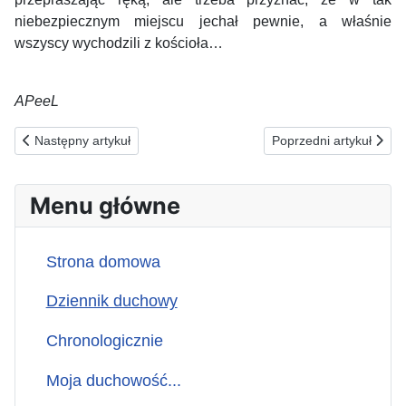
niebezpiecznym miejscu jechał pewnie, a właśnie
wszyscy wychodzili z kościoła…
APeeL
Poprzednia strona: 24.07.2025 (c) ZA TYCH, KTÓRZY NIE POJM
Następna strona: 22.
Następny artykuł
Poprzedni artykuł
Menu główne
Strona domowa
Dziennik duchowy
Chronologicznie
Moja duchowość...