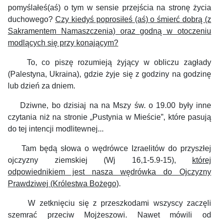
pomyślałeś(aś) o tym w sensie przejścia na stronę życia
duchowego?
Czy kiedyś poprosiłeś (aś) o śmierć dobrą (z
Sakramentem Namaszczenia) oraz godną w otoczeniu
modlących się przy konającym?
To, co piszę rozumieją żyjący w obliczu zagłady
(Palestyna, Ukraina), gdzie żyje się z godziny na godzinę
lub dzień za dniem.
Dziwne, bo dzisiaj na na Mszy św. o 19.00 były inne
czytania niż na stronie „Pustynia w Mieście”, które pasują
do tej intencji modlitewnej...
Tam będą słowa o wędrówce Izraelitów do przyszłej
ojczyzny ziemskiej (Wj 16,1-5.9-15),
której
odpowiednikiem jest nasza wędrówka do Ojczyzny
Prawdziwej (Królestwa Bożego)
.
W zetknięciu się z przeszkodami wszyscy zaczęli
szemrać przeciw Mojżeszowi. Nawet mówili od