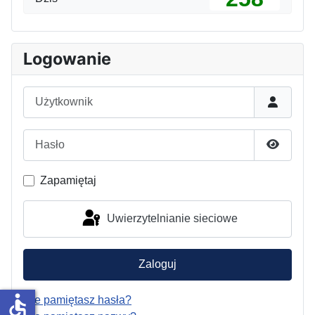
Logowanie
Użytkownik
Hasło
Pokaż h
Zapamiętaj
Uwierzytelnianie sieciowe
Zaloguj
accessible
Nie pamiętasz hasła?