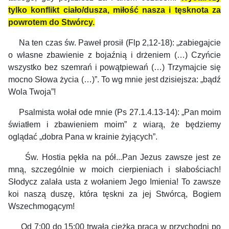
tylko konflikt ciało/dusza, miłość nasza i tęsknota za
powrotem do Stwórcy.
Na ten czas św. Paweł prosił (Flp 2,12-18): „zabiegajcie
o własne zbawienie z bojaźnią i drżeniem (…) Czyńcie
wszystko bez szemrań i powątpiewań (…) Trzymajcie się
mocno Słowa życia (…)”. To wg mnie jest dzisiejsza: „bądź
Wola Twoja”!
Psalmista wołał ode mnie (Ps 27.1.4.13-14): „Pan moim
światłem i zbawieniem moim” z wiarą, że będziemy
oglądać „dobra Pana w krainie żyjących”.
Św. Hostia pękła na pół...Pan Jezus zawsze jest ze
mną, szczególnie w moich cierpieniach i słabościach!
Słodycz zalała usta z wołaniem Jego Imienia! To zawsze
koi naszą duszę, która tęskni za jej Stwórcą, Bogiem
Wszechmogącym!
Od 7:00 do 15:00 trwała ciężka praca w przychodni po