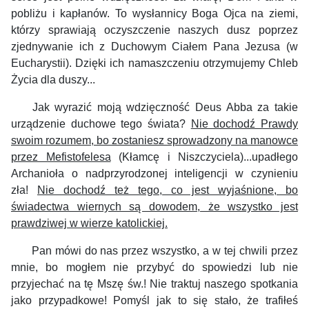
pobliżu i kapłanów. To wysłannicy Boga Ojca na ziemi,
którzy sprawiają oczyszczenie naszych dusz poprzez
zjednywanie ich z Duchowym Ciałem Pana Jezusa (w
Eucharystii). Dzięki ich namaszczeniu otrzymujemy Chleb
Życia dla duszy...
Jak wyrazić moją wdzięczność Deus Abba za takie
urządzenie duchowe tego świata?
Nie dochodź Prawdy
swoim rozumem, bo zostaniesz sprowadzony na manowce
przez Mefistofelesa
(Kłamcę i Niszczyciela)...upadłego
Archanioła o nadprzyrodzonej inteligencji w czynieniu
zła!
Nie dochodź też tego, co jest wyjaśnione, bo
świadectwa wiernych są dowodem, że wszystko jest
prawdziwej w wierze katolickiej.
Pan mówi do nas przez wszystko, a w tej chwili przez
mnie, bo mogłem nie przybyć do spowiedzi lub nie
przyjechać na tę Mszę św.! Nie traktuj naszego spotkania
jako przypadkowe! Pomyśl jak to się stało, że trafiłeś