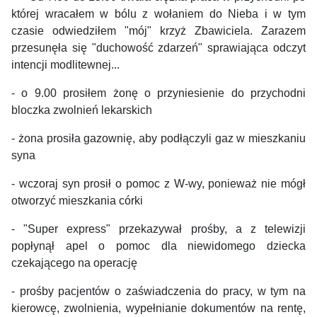
której wracałem w bólu z wołaniem do Nieba i w tym
czasie odwiedziłem "mój" krzyż Zbawiciela. Zarazem
przesunęła się "duchowość zdarzeń" sprawiająca odczyt
intencji modlitewnej...
- o 9.00 prosiłem żonę o przyniesienie do przychodni
bloczka zwolnień lekarskich
- żona prosiła gazownię, aby podłączyli gaz w mieszkaniu
syna
- wczoraj syn prosił o pomoc z W-wy, ponieważ nie mógł
otworzyć mieszkania córki
- "Super express" przekazywał prośby, a z telewizji
popłynął apel o pomoc dla niewidomego dziecka
czekającego na operację
- prośby pacjentów o zaświadczenia do pracy, w tym na
kierowcę, zwolnienia, wypełnianie dokumentów na rentę,