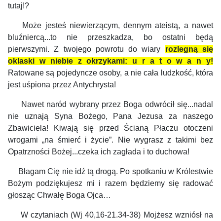
tutaj!?
Może jesteś niewierzącym, dennym ateistą, a nawet
bluźniercą...to nie przeszkadza, bo ostatni będą
pierwszymi. Z twojego powrotu do wiary
rozlegną się
oklaski w niebie z okrzykami: u r a t o w a n y!
Ratowane są pojedyncze osoby, a nie cała ludzkość, która
jest uśpiona przez Antychrysta!
Nawet naród wybrany przez Boga odwrócił się...nadal
nie uznają Syna Bożego, Pana Jezusa za naszego
Zbawiciela! Kiwają się przed Ścianą Płaczu otoczeni
wrogami „na śmierć i życie”. Nie wygrasz z takimi bez
Opatrzności Bożej...czeka ich zagłada i to duchowa!
Błagam Cię nie idź tą drogą. Po spotkaniu w Królestwie
Bożym podziękujesz mi i razem będziemy się radować
głosząc Chwałę Boga Ojca…
W czytaniach (Wj 40,16-21.34-38) Mojżesz wzniósł na