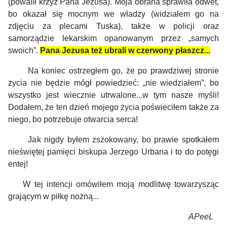
(powalił krzyż Pana Jezusa). Moja obrana sprawiła odwet,
bo okazał się mocnym we władzy (widziałem go na
zdjęciu za plecami Tuska), także w policji oraz
samorządzie lekarskim opanowanym przez „samych
swoich”.
Pana Jezusa też ubrali w czerwony płaszcz...
Na koniec ostrzegłem go, że po prawdziwej stronie
życia nie będzie mógł powiedzieć: „nie wiedziałem”, bo
wszystko jest wiecznie utrwalone...w tym nasze myśli!
Dodałem, że ten dzień mojego życia poświeciłem także za
niego, bo potrzebuje otwarcia serca!
Jak nigdy byłem zszokowany, bo prawie spotkałem
nieświętej pamięci biskupa Jerzego Urbana i to do potęgi
entej!
W tej intencji omówiłem moją modlitwę towarzysząc
grającym w piłkę nożną...
APeeL