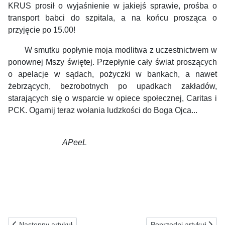
KRUS prosił o wyjaśnienie w jakiejś sprawie, prośba o
transport babci do szpitala, a na końcu prosząca o
przyjęcie po 15.00!
W smutku popłynie moja modlitwa z uczestnictwem w
ponownej Mszy świętej. Przepłynie cały świat proszących
o apelacje w sądach, pożyczki w bankach, a nawet
żebrzących, bezrobotnych po upadkach zakładów,
starających się o wsparcie w opiece społecznej, Caritas i
PCK. Ogarnij teraz wołania ludzkości do Boga Ojca...
APeeL
Poprzednia strona: 01.08.2025(pt) ZA BLISKICH NAGŁEJ ŚMIER
Następna strona: 30
Następny artykuł
Poprzedni artykuł