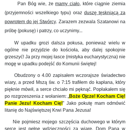
Pan Bóg wie, że
mamy ciało
, które ciągnie ziemia
(przyjemności wszelkiego typu) oraz
duszę tęskniącą za
powrotem do jej Stwórcy
. Zarazem zezwala Szatanowi na
próbę (pokusę) i patrzy, co uczynimy...
W upadku grozi dalsza pokusa, ponieważ wielu w
ogólne nie przyjdzie do kościoła, aby dalej spokojnie
grzeszyć! Ja przy mojej łasce (mistyka eucharystyczna) nie
mogę w upadku podejść do Komunii świętej!
Obudzony o 4.00 zapisałem wczorajsze świadectwo
wiary, a przed Mszą św. o 7:15 trafiłem do kapłana, który
pięknie mówił, a serce chciało mi pęknąć. Popłakałem się
po rozgrzeszenia z wołaniem: „
Boże Ojcze! Kocham Cię!
Panie Jezu! Kocham Cię!
” Jako pokutę mam odmówić
litanię do Najświętszej Krwi Pana Jezusa!
Nie pojmiesz mojego szczęścia duchowego w którym
serce jest pełne wdzięczności za wiarę, Dom Pana w