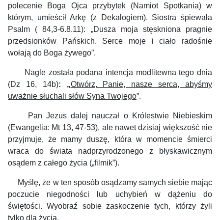
polecenie Boga Ojca przybytek (Namiot Spotkania) w
którym, umieścił Arkę (z Dekalogiem). Siostra śpiewała
Psalm ( 84,3-6.8.11): „
Dusza moja stęskniona pragnie
przedsionków Pańskich. Serce moje i ciało radośnie
wołają do Boga żywego”.
Nagle została podana intencja modlitewna tego dnia
(Dz 16, 14b)
: „
Otwórz, Panie, nasze serca, abyśmy
uważnie słuchali słów Syna Twojego
”.
Pan Jezus dalej nauczał o Królestwie Niebieskim
(Ewangelia: Mt 13, 47-53), ale nawet dzisiaj większość nie
przyjmuje, że mamy duszę, która w momencie śmierci
wraca do świata nadprzyrodzonego z błyskawicznym
osądem z całego życia („filmik”).
Myślę, że w ten sposób osądzamy samych siebie mając
poczucie niegodności lub uchybień w dążeniu do
świętości. Wyobraź sobie zaskoczenie tych, którzy żyli
tylko dla życia.