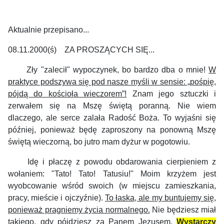
Aktualnie przepisano...
08.11.2000(ś) ZA PROSZĄCYCH SIĘ...
Zły "zalecił" wypoczynek, bo bardzo dba o mnie!
W
praktyce podszywa się pod nasze myśli w sensie: „pośpię,
pójdą do kościoła wieczorem”!
Znam jego sztuczki i
zerwałem się na Mszę świętą poranną. Nie wiem
dlaczego, ale serce zalała Radość Boża. To wyjaśni się
później, ponieważ będę zaproszony na ponowną Mszę
świętą wieczorną, bo jutro mam dyżur w pogotowiu.
Idę i płaczę z powodu obdarowania cierpieniem z
wołaniem: "Tato! Tato! Tatusiu!" Moim krzyżem jest
wyobcowanie wśród swoich (w miejscu zamieszkania,
pracy, mieście i ojczyźnie).
To łaska, ale my buntujemy się,
ponieważ pragniemy życia normalnego.
Nie będziesz miał
takiego, gdy pójdziesz za Panem Jezusem.
Wystarczy