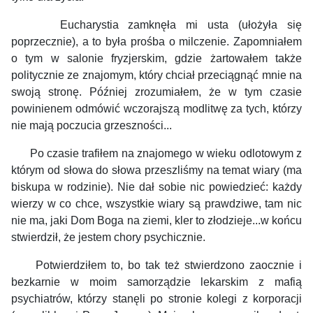
Eucharystia zamknęła mi usta (ułożyła się
poprzecznie), a to była prośba o milczenie. Zapomniałem
o tym w salonie fryzjerskim, gdzie żartowałem także
politycznie ze znajomym, który chciał przeciągnąć mnie na
swoją stronę. Później zrozumiałem, że w tym czasie
powinienem odmówić wczorajszą modlitwę za tych, którzy
nie mają poczucia grzeszności...
Po czasie trafiłem na znajomego w wieku odlotowym z
którym od słowa do słowa przeszliśmy na temat wiary (ma
biskupa w rodzinie). Nie dał sobie nic powiedzieć: każdy
wierzy w co chce, wszystkie wiary są prawdziwe, tam nic
nie ma, jaki Dom Boga na ziemi, kler to złodzieje...w końcu
stwierdził, że jestem chory psychicznie.
Potwierdziłem to, bo tak też stwierdzono zaocznie i
bezkarnie w moim samorządzie lekarskim z mafią
psychiatrów, którzy stanęli po stronie kolegi z korporacji