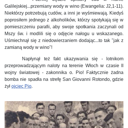
Galilejskiej...przemiany wody w wino (Ewangelia: J2,1-11).
Niektórzy potrzebują cudów, a inni je wyśmiewają. Kiedyś
poprosiłem jednego z alkoholików, którzy spotykają się w
pomieszczeniu parafii, aby swoje spotkania zaczynali od
Mszy św. i modlili się o odjęcie nałogu u wskazanego.
Uśmiechnął się z niedowierzaniem dodając...to tak "jak z
zamianą wody w wino"!
Napłynął też fakt ukazywania się - lotnikom
przeprowadzającym naloty na terenie Włoch w czasie II
wojny światowej - zakonnika o. Pio! Faktycznie żadna
bomba nie spadła na strefę San Giovanni Rotondo, gdzie
żył
ojciec Pio
.