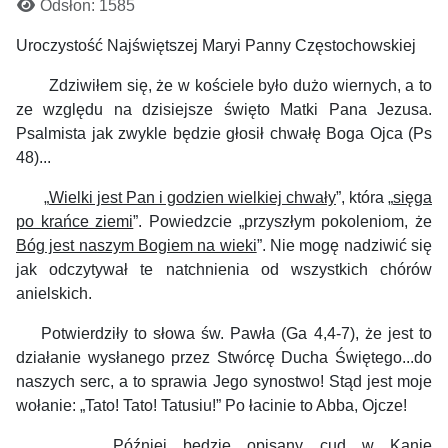
Odsłon: 1585
Uroczystość Najświętszej Maryi Panny Częstochowskiej
Zdziwiłem się, że w kościele było dużo wiernych, a to
ze względu na dzisiejsze święto Matki Pana Jezusa.
Psalmista jak zwykle będzie głosił chwałę Boga Ojca (Ps
48)...
„
Wielki jest Pan i godzien wielkiej chwały
”, która „
sięga
po krańce ziemi
”. Powiedzcie „przyszłym pokoleniom, że
Bóg jest naszym Bogiem na wieki
”. Nie mogę nadziwić się
jak odczytywał te natchnienia od wszystkich chórów
anielskich.
Potwierdziły to słowa św. Pawła (Ga 4,4-7), że jest to
działanie wysłanego przez Stwórcę Ducha Świętego...do
naszych serc, a to sprawia Jego synostwo! Stąd jest moje
wołanie: „Tato! Tato! Tatusiu!” Po łacinie to Abba, Ojcze!
Później będzie opisany cud w Kanie