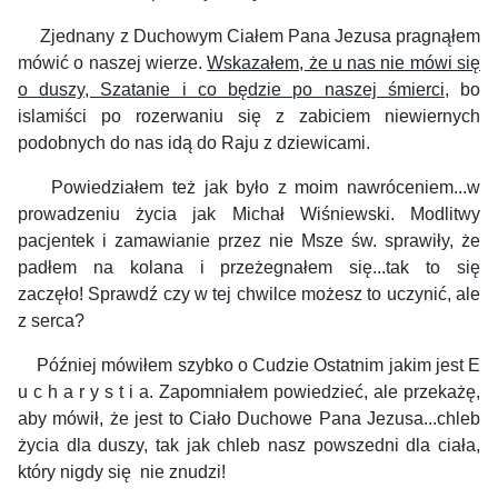
Zjednany z Duchowym Ciałem Pana Jezusa pragnąłem
mówić o naszej wierze.
Wskazałem, że u nas nie mówi się
o duszy, Szatanie i co będzie po naszej śmierci
, bo
islamiści po rozerwaniu się z zabiciem niewiernych
podobnych do nas idą do Raju z dziewicami.
Powiedziałem też jak było z moim nawróceniem...w
prowadzeniu życia jak Michał Wiśniewski. Modlitwy
pacjentek i zamawianie przez nie Msze św. sprawiły, że
padłem na kolana i przeżegnałem się...tak to się
zaczęło! Sprawdź czy w tej chwilce możesz to uczynić, ale
z serca?
Później mówiłem szybko o Cudzie Ostatnim jakim jest E
u c h a r y s t i a. Zapomniałem powiedzieć, ale przekażę,
aby mówił, że jest to Ciało Duchowe Pana Jezusa...chleb
życia dla duszy, tak jak chleb nasz powszedni dla ciała,
który nigdy się nie znudzi!