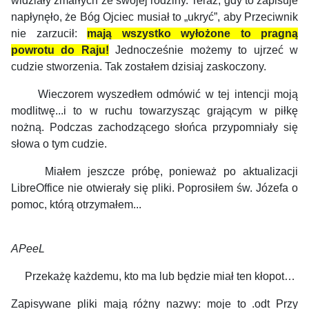
widziały zmarłych ze swojej rodziny. Teraz, gdy to zapisuje
napłynęło, że Bóg Ojciec musiał to „ukryć”, aby Przeciwnik
nie zarzucił:
mają wszystko wyłożone to pragną
powrotu do Raju!
Jednocześnie możemy to ujrzeć w
cudzie stworzenia. Tak zostałem dzisiaj zaskoczony.
Wieczorem wyszedłem odmówić w tej intencji moją
modlitwę...i to w ruchu towarzysząc grającym w piłkę
nożną. Podczas zachodzącego słońca przypomniały się
słowa o tym cudzie.
Miałem jeszcze próbę, ponieważ po aktualizacji
LibreOffice nie otwierały się pliki. Poprosiłem św. Józefa o
pomoc, którą otrzymałem...
APeeL
Przekażę każdemu, kto ma lub będzie miał ten kłopot…
Zapisywane pliki mają różny nazwy: moje to .odt Przy