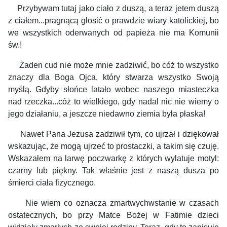
Przybywam tutaj jako ciało z duszą, a teraz jetem duszą
z ciałem...pragnącą głosić o prawdzie wiary katolickiej, bo
we wszystkich oderwanych od papieża nie ma Komunii
św.!
Żaden cud nie może mnie zadziwić, bo cóż to wszystko
znaczy dla Boga Ojca, który stwarza wszystko Swoją
myślą. Gdyby słońce latało wobec naszego miasteczka
nad rzeczka...cóż to wielkiego, gdy nadal nic nie wiemy o
jego działaniu, a jeszcze niedawno ziemia była płaska!
Nawet Pana Jezusa zadziwił tym, co ujrzał i dziękował
wskazując, że mogą ujrzeć to prostaczki, a takim się czuję.
Wskazałem na larwę poczwarkę z których wylatuje motyl:
czarny lub piękny. Tak właśnie jest z naszą dusza po
śmierci ciała fizycznego.
Nie wiem co oznacza zmartwychwstanie w czasach
ostatecznych, bo przy Matce Bożej w Fatimie dzieci