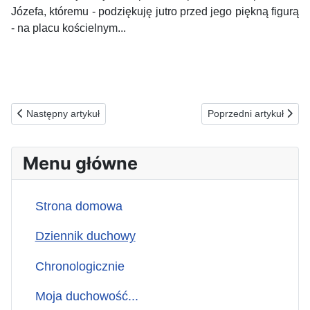
Józefa, któremu - podziękuję jutro przed jego piękną figurą
- na placu kościelnym...
Poprzednia strona: 27.08.2025(ś) ZA TYCH, KTÓRYCH SERCA 
Następna strona: 25
Następny artykuł
Poprzedni artykuł
Menu główne
Strona domowa
Dziennik duchowy
Chronologicznie
Moja duchowość...