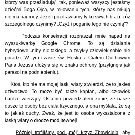
którzy was prześladują”; tak, ponieważ wszyscy jesteśmy
dziećmi Boga Ojca, w miłowaniu tych, którzy nas miłują
nie ma nagrody. Jeżeli pozdrawiamy tylko swych braci, cóż
szczególnego czynimy? „Czyż i poganie tego nie czynią”?
Podczas konsekracji rozpraszał mnie napad na
wyszukiwarkę Google Chrome. To są działania
hybrydowe...niby nic takiego, a zwykły człowiek sobie nie
poradzi. W tym czasie św. Hostia z Ciałem Duchowym
Pana Jezusa ułożyła się w znaku ochrony (przylgnęła jak
parasol na podniebieniu).
Ktoś, kto nie ma mojej łaski wiary stwierdzi, że to jakieś
dziwactwo. To może być także kapłan, albo człowiek
bardzo wierzący. Ostatnio powiedziałem żonie, że nasze
dusze to osoby bez ciała fizycznego, a ona myślała, że są
to jakieś duchy. Zważ, że jest to osoba wykształcona z
łaską wiary o drodze modlitewnej!
Później trafiliśmy pod „mój” krzyż Zbawiciela
, aby