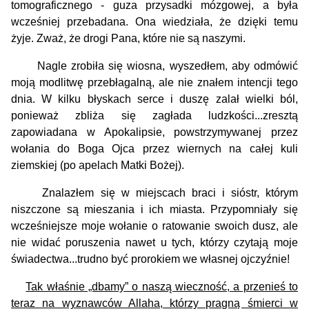
tomograficznego - guza przysadki mózgowej, a była
wcześniej przebadana. Ona wiedziała, że dzięki temu
żyje. Zważ, że drogi Pana, które nie są naszymi.
Nagle zrobiła się wiosna, wyszedłem, aby odmówić
moją modlitwę przebłagalną, ale nie znałem intencji tego
dnia. W kilku błyskach serce i duszę zalał wielki ból,
ponieważ zbliża się zagłada ludzkości...zresztą
zapowiadana w Apokalipsie, powstrzymywanej przez
wołania do Boga Ojca przez wiernych na całej kuli
ziemskiej (po apelach Matki Bożej).
Znalazłem się w miejscach braci i sióstr, którym
niszczone są mieszania i ich miasta. Przypomniały się
wcześniejsze moje wołanie o ratowanie swoich dusz, ale
nie widać poruszenia nawet u tych, którzy czytają moje
świadectwa...trudno być prorokiem we własnej ojczyźnie!
Tak właśnie „dbamy” o naszą wieczność, a przenieś to
teraz na wyznawców Allaha, którzy pragną śmierci w