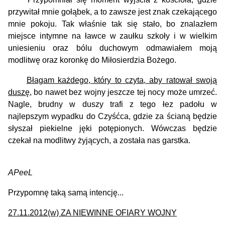
przywitał mnie gołąbek, a to zawsze jest znak czekającego
mnie pokoju. Tak właśnie tak się stało, bo znalazłem
miejsce intymne na ławce w zaułku szkoły i w wielkim
uniesieniu oraz bólu duchowym odmawiałem moją
modlitwę oraz koronkę do Miłosierdzia Bożego.
Błagam każdego, który to czyta, aby ratował swoją
duszę
, bo nawet bez wojny jeszcze tej nocy może umrzeć.
Nagle, brudny w duszy trafi z tego łez padołu w
najlepszym wypadku do Czyśćca, gdzie za ścianą będzie
słyszał piekielne jęki potępionych. Wówczas będzie
czekał na modlitwy żyjących, a została nas garstka.
APeeL
Przypomnę taką samą intencję...
27.11.2012(w) ZA NIEWINNE OFIARY WOJNY