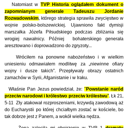
Natomiast w
TVP Historia oglądałem dokument o
zapomnianym
generale Tadeuszu Jordanie
Rozwadowskim
, którego strategia sprawiła zwycięstwo w
wojnie polsko-bolszewickiej. Ujawniono fakt dymisji
marszałka Józefa Piłsudskiego podczas zbliżania się
wrogiej nawałnicy. Później bohaterskiego generała
aresztowano i doprowadzono do zgryzoty...
Wróciłem na ponowne nabożeństwo i w wielkim
uniesieniu odmawiałem modlitwę za „niewinne ofiary
wojny i dusze takich”. Przepływały obrazy ostatnich
zamachów w Syrii, Afganistanie i w Iraku.
Właśnie Pan Jezus powiedział, że:
"
Powstanie naród
przeciw narodowi i królestwo przeciw królestwu
”
. Łk 21,
5-11 Zły atakował rozproszeniami, krzywdą zawodową aż
do Eucharystii po której chciałbym zostać w kościele, bo
tak dobrze jest z Panem, a wokół wielka nędza.
Żona zaleciła mi obejrzenie w TVP 1
dramatu