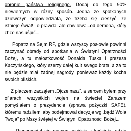
obronie państwa religijnego.
Dodaj do tego 90%
niewiernych w różny sposób. Jedna ze spotkanych
dziewczyn odpowiedziała, że trzeba się cieszyć, że
istnieje świat! To prawda, ale chwilowa...od demona, który
chce nas uśpić...
Popatrz na Sejm RP, gdzie wszyscy posłowie powinni
zaczynać obrady od spotkania w Świątyni Opatrzności
Bożej, a tu małostkowość Donalda Tuska i prezesa
Kaczyńskiego, który szerzy dalej kult swego brata, a za to
nie będzie miał żadnej nagrody, ponieważ każdy kocha
swoich bliskich.
Z płaczem zacząłem „Ojcze nasz”, a sercem byłem przy
ofiarach wszystkich wojen na świecie! Zarazem
pomyślałem o prezydencie (sprawa pożyczki SAFE),
któremu radziłem, aby podejmował decyzje wg „bądź Wola
Twoja” po Mszy świętej w Świątyni Opatrzności Bożej...
Przypomniał się moment wyjścia z kościoła, gdzie