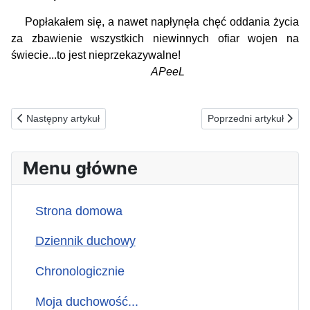
Popłakałem się, a nawet napłynęła chęć oddania życia
za zbawienie wszystkich niewinnych ofiar wojen na
świecie...to jest nieprzekazywalne!
APeeL
Poprzednia strona: 01.03.2026(n) ZA TYCH, KTÓRZY POŚWIE
Następna strona: 27.
Następny artykuł
Poprzedni artykuł
Menu główne
Strona domowa
Dziennik duchowy
Chronologicznie
Moja duchowość...