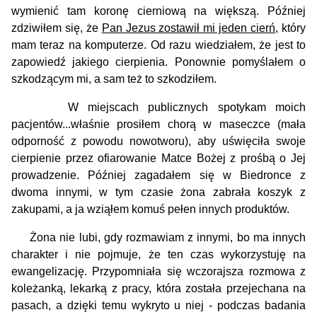
wymienić tam koronę cierniową na większą. Później
zdziwiłem się, że
Pan Jezus zostawił mi jeden cierń
, który
mam teraz na komputerze. Od razu wiedziałem, że jest to
zapowiedź jakiego cierpienia. Ponownie pomyślałem o
szkodzącym mi, a sam też to szkodziłem.
W miejscach publicznych spotykam moich
pacjentów...właśnie prosiłem chorą w maseczce (mała
odporność z powodu nowotworu), aby uświęciła swoje
cierpienie przez ofiarowanie Matce Bożej z prośbą o Jej
prowadzenie. Później zagadałem się w Biedronce z
dwoma innymi, w tym czasie żona zabrała koszyk z
zakupami, a ja wziąłem komuś pełen innych produktów.
Żona nie lubi, gdy rozmawiam z innymi, bo ma innych
charakter i nie pojmuje, że ten czas wykorzystuję na
ewangelizację. Przypomniała się wczorajsza rozmowa z
koleżanką, lekarką z pracy, która została przejechana na
pasach, a dzięki temu wykryto u niej - podczas badania