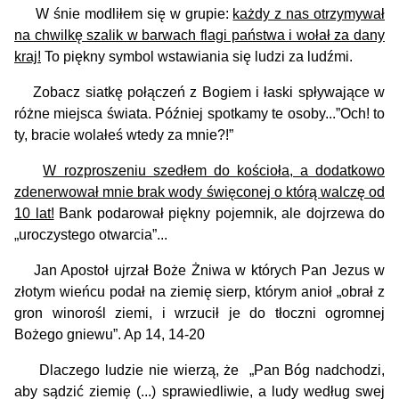
W śnie modliłem się w grupie:
każdy z nas otrzymywał
na chwilkę szalik w barwach flagi państwa i wołał za dany
kraj!
To piękny symbol wstawiania się ludzi za ludźmi.
Zobacz siatkę połączeń z Bogiem i łaski spływające w
różne miejsca świata. Później spotkamy te osoby...”Och! to
ty, bracie wolałeś wtedy za mnie?!”
W rozproszeniu szedłem do kościoła, a dodatkowo
zdenerwował mnie brak wody święconej o którą walczę od
10 lat!
Bank podarował piękny pojemnik, ale dojrzewa do
„uroczystego otwarcia”...
Jan Apostoł ujrzał Boże Żniwa w których Pan Jezus w
złotym wieńcu podał na ziemię sierp, którym anioł „obrał z
gron winorośl ziemi, i wrzucił je do tłoczni ogromnej
Bożego gniewu”. Ap 14, 14-20
Dlaczego ludzie nie wierzą, że „Pan Bóg nadchodzi,
aby sądzić ziemię (...) sprawiedliwie, a ludy według swej