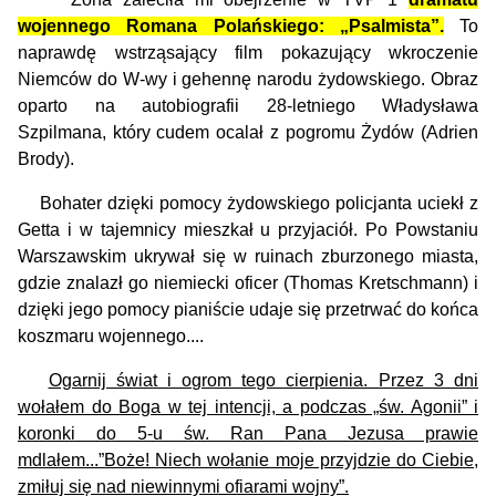
wojennego Romana Polańskiego
:
„Psalmista”
.
To
naprawdę wstrząsający film pokazujący wkroczenie
Niemców do W-wy i gehennę narodu żydowskiego. Obraz
oparto na autobiografii 28-letniego Władysława
Szpilmana, który cudem ocalał z pogromu Żydów (Adrien
Brody).
Bohater dzięki pomocy żydowskiego policjanta uciekł z
Getta i w tajemnicy mieszkał u przyjaciół. Po Powstaniu
Warszawskim ukrywał się w ruinach zburzonego miasta,
gdzie znalazł go niemiecki oficer (Thomas Kretschmann) i
dzięki jego pomocy pianiście udaje się przetrwać do końca
koszmaru wojennego....
Ogarnij świat i ogrom tego cierpienia. Przez 3 dni
wołałem do Boga w tej intencji, a podczas „św. Agonii” i
koronki do 5-u św. Ran Pana Jezusa prawie
mdlałem...”Boże! Niech wołanie moje przyjdzie do Ciebie,
zmiłuj się nad niewinnymi ofiarami wojny”.