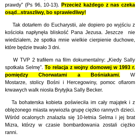
prawdy” (Ps 96, 10-13).
Przecież
każdego z nas czeka
osąd...straszliwy, bo sprawiedliwy!
Tak dotarłem do Eucharystii, ale dopiero po wyjściu z
kościoła napłynęła bliskość Pana Jezusa. Jeszcze nie
wiedziałem, że spotka mnie wielkie cierpienie duchowe,
które będzie trwało 3 dni.
W TVP 2 trafiłem na film dokumentalny: „Kiedy Sally
spotkała Selmę”.
To relacja z wojny domowej w 1993 r.
pomiędzy Chorwatami a Bośniakami.
W
Mostarze, stolicy Bośni i Hercegowiny, pomoc ofiarom
krwawych walk niosła Brytyjka Sally Becker.
Ta bohaterska kobieta poświeciła im cały majątek i z
oblężonego miasta wywiozła grupę ciężko rannych dzieci.
Wśród ocalonych znalazła się 10-letnia Selma i jej brat
Mizra, którzy w czasie bombardowania zostali ciężko
ranni.