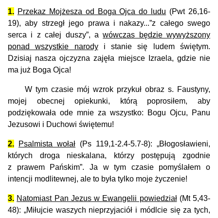
1.
Przekaz Mojżesza od Boga Ojca do ludu
(Pwt 26,16-
19), aby strzegł jego prawa i nakazy...”z całego swego
serca i z całej duszy”, a
wówczas będzie wywyższony
ponad wszystkie narody
i stanie się ludem świętym.
Dzisiaj nasza ojczyzna zajęła miejsce Izraela, gdzie nie
ma już Boga Ojca!
W tym czasie mój wzrok przykuł obraz s. Faustyny,
mojej obecnej opiekunki, którą poprosiłem, aby
podziękowała ode mnie za wszystko: Bogu Ojcu, Panu
Jezusowi i Duchowi świętemu!
2.
Psalmista wołał
(Ps 119,1-2.4-5.7-8): „Błogosławieni,
których droga nieskalana, którzy postępują zgodnie
z prawem Pańskim”. Ja w tym czasie pomyślałem o
intencji modlitewnej, ale to była tylko moje życzenie!
3.
Natomiast Pan Jezus w Ewangelii powiedział
(Mt 5,43-
48): „Miłujcie waszych nieprzyjaciół i módlcie się za tych,