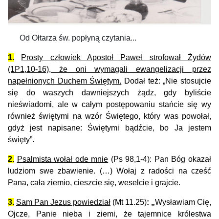
Od Ołtarza św. popłyną czytania...
1.
Prosty człowiek Apostoł Paweł strofował Żydów
(1P1,10-16), że oni wymagali ewangelizacji przez
napełnionych Duchem Świętym.
Dodał też: „Nie stosujcie
się do waszych dawniejszych żądz, gdy byliście
nieświadomi, ale w całym postępowaniu stańcie się wy
również świętymi na wzór Świętego, który was powołał,
gdyż jest napisane: Świętymi bądźcie, bo Ja jestem
święty”.
2.
Psalmista wołał ode mnie
(Ps 98,1-4): Pan Bóg okazał
ludziom swe zbawienie. (…) Wołaj z radości na cześć
Pana, cała ziemio, cieszcie się, weselcie i grajcie.
3.
Sam Pan Jezus powiedział
(Mt 11.25)
: „
Wysławiam Cię,
Ojcze, Panie nieba i ziemi, że tajemnice królestwa