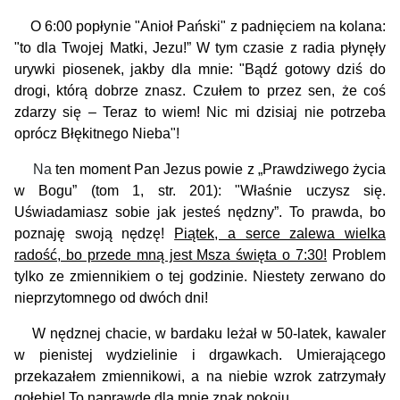
O 6:00 popłynie "Anioł Pański" z padnięciem na kolana:
"to dla Twojej Matki, Jezu!” W tym czasie z radia płynęły
urywki piosenek, jakby dla mnie: "Bądź gotowy dziś do
drogi, którą dobrze znasz. Czułem to przez sen, że coś
zdarzy się – Teraz to wiem! Nic mi dzisiaj nie potrzeba
oprócz Błękitnego Nieba"!
Na
ten moment Pan Jezus powie z „Prawdziwego życia
w Bogu” (tom 1, str. 201): "Właśnie uczysz się.
Uświadamiasz sobie jak jesteś nędzny”. To prawda, bo
poznaję swoją nędzę!
Piątek, a serce zalewa wielka
radość, bo przede mną jest Msza święta o 7:30!
Problem
tylko ze zmiennikiem o tej godzinie.
Niestety zerwano do
nieprzytomnego od dwóch dni!
W nędznej chacie, w bardaku leżał w 50-latek, kawaler
w pienistej wydzielinie i drgawkach. Umierającego
przekazałem zmiennikowi, a na niebie wzrok zatrzymały
gołębie! To naprawdę dla mnie znak pokoju.