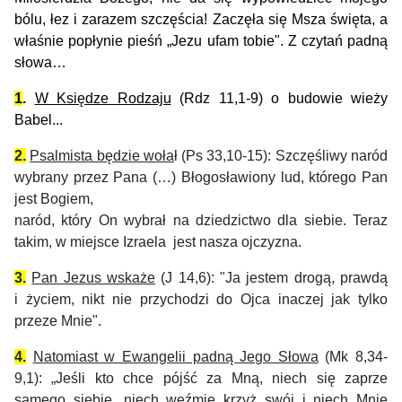
bólu, łez i zarazem szczęścia! Zaczęła się Msza święta, a
właśnie popłynie pieśń „Jezu ufam tobie". Z czytań padną
słowa…
1
.
W Księdze Rodzaju
(Rdz 11,1-9) o budowie wieży
Babel...
2.
Psalmista będzie woła
ł (Ps 33,10-15): Szczęśliwy naród
wybrany przez Pana (…) Błogosławiony lud, którego Pan
jest Bogiem,
naród, który On wybrał na dziedzictwo dla siebie. Teraz
takim, w miejsce Izraela jest nasza ojczyzna.
3.
Pan Jezus wskaże
(J 14,6): "
Ja jestem drogą, prawdą
i życiem, nikt nie przychodzi do Ojca inaczej jak tylko
przeze Mnie".
4.
Natomiast w Ewangelii padną Jego Słowa
(Mk 8,34-
9,1): „
Jeśli kto chce pójść za Mną, niech się zaprze
samego siebie, niech weźmie krzyż swój i niech Mnie