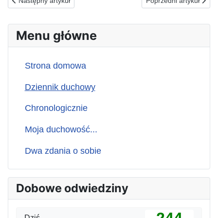
Poprzednia strona: 27.05.2026(ś) ZA CHWYTAJĄCYCH SIĘ OS
Następna strona: 25.
Następny artykuł
Poprzedni artykuł
Menu główne
Strona domowa
Dziennik duchowy
Chronologicznie
Moja duchowość...
Dwa zdania o sobie
Dobowe odwiedziny
Dziś