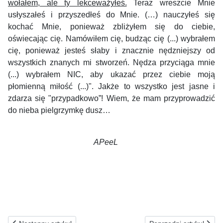
wołałem, ale ty lekceważyłeś.
Teraz wreszcie Mnie
usłyszałeś i przyszedłeś do Mnie. (…) nauczyłeś się
kochać Mnie, ponieważ zbliżyłem się do ciebie,
oświecając cię. Namówiłem cię, budząc cię (...) wybrałem
cię, ponieważ jesteś słaby i znacznie nędzniejszy od
wszystkich znanych mi stworzeń. Nędza przyciąga mnie
(...) wybrałem NIC, aby ukazać przez ciebie moją
płomienną miłość (...)". Jakże to wszystko jest jasne i
zdarza się "przypadkowo”! Wiem, że mam przyprowadzić
do nieba pielgrzymkę dusz…
APeeL