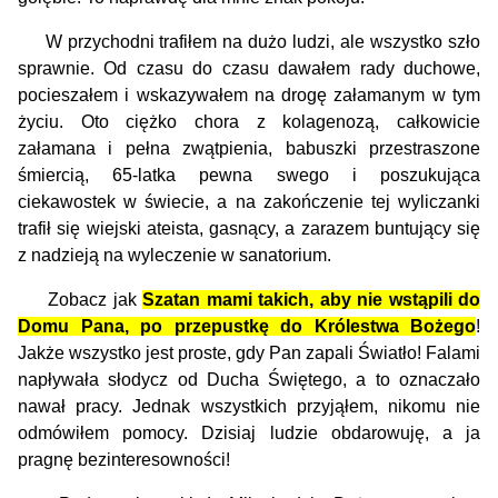
W przychodni trafiłem na dużo ludzi, ale wszystko szło
sprawnie. Od czasu do czasu dawałem rady duchowe,
pocieszałem i wskazywałem na drogę załamanym w tym
życiu. Oto ciężko chora z kolagenozą, całkowicie
załamana i pełna zwątpienia, babuszki przestraszone
śmiercią, 65-latka pewna swego i poszukująca
ciekawostek w świecie, a na zakończenie tej wyliczanki
trafił się wiejski ateista, gasnący, a zarazem buntujący się
z nadzieją na wyleczenie w sanatorium.
Zobacz jak
Szatan mami takich, aby nie wstąpili do
Domu Pana, po przepustkę do Królestwa Bożego
!
Jakże wszystko jest proste, gdy Pan zapali Światło! Falami
napływała słodycz od Ducha Świętego, a to oznaczało
nawał pracy. Jednak wszystkich przyjąłem, nikomu nie
odmówiłem pomocy. Dzisiaj ludzie obdarowuję, a ja
pragnę bezinteresowności!