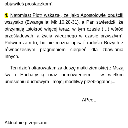
objawiłeś prostaczkom”.
4.
Natomiast Piotr wskazał, że jako Apostołowie opuścili
wszystko
(Ewangelia: Mk 10,28-31), a Pan stwierdził, że
otrzymają „stokroć więcej teraz, w tym czasie (…) wśród
prześladowań, a życia wiecznego w czasie przyszłym”.
Potwierdzam to, bo nie można opisać radości Bożych z
równoczesnym pragnieniem cierpień dla zbawiania
innych.
Ten dzień ofiarowałam za duszę matki ziemskiej z Mszą
św. i Eucharystią oraz odmówieniem – w wielkim
uniesieniu duchowym - mojej modlitwy przebłagalnej...
APeeL
Aktualnie przepisano