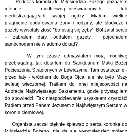
Podczas koronki do Miłosierdzia Bożego poznałem
intencję modlitewną...nieświadomych lub
niedostrzegających swojej nędzy. Miałem wielkie
pragnienie obdarowania żony i rodziny, ale słodycze i
gazety wywołały złość "bo psują się zęby”. Ból zalał serce
– zabrałem dary, oddałem gazety i pojechałem
samochodem nie wiadomo dokąd?
W tym czasie odmawiałem moją modlitwę
przebłagalną...tak dotarłem do Sanktuarium Matki Bożej
Pocieszenia Strapionych w Lewiczynie. Tam ostatecznie -
przed laty - wróciłem do Boga Ojca, ale nie było Mszy
świętej wieczornej. Trafiłem do innej miejscowości na
Adorację Najświętszego Sakramentu, gdzie przystąpiłem
do spowiedzi. Tak niespodziewanie uzyskałem czystość!
Padłem przed Panem Jezusem z Najświętszym Sercem w
koronie cierniowej.
Organista zaczął pięknie śpiewać z serca koronkę do
Miłosierdzia Bożego, nie da się wypowiedzieć mojego