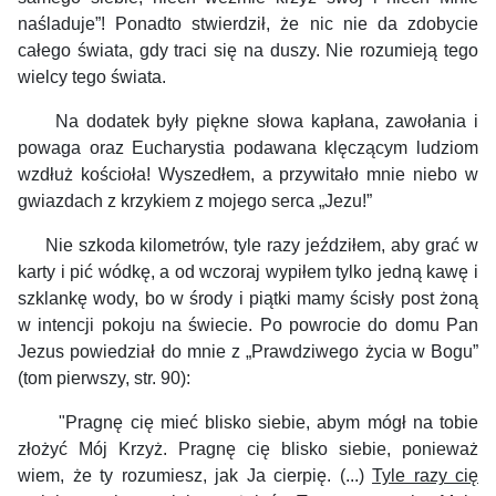
naśladuje”! Ponadto stwierdził, że nic nie da zdobycie
całego świata, gdy traci się na duszy. Nie rozumieją tego
wielcy tego świata.
Na dodatek były piękne słowa kapłana, zawołania i
powaga oraz Eucharystia podawana klęczącym ludziom
wzdłuż kościoła! Wyszedłem, a przywitało mnie niebo w
gwiazdach z krzykiem z mojego serca „Jezu!”
Nie szkoda kilometrów, tyle razy jeździłem, aby grać w
karty i pić wódkę, a od wczoraj wypiłem tylko jedną kawę i
szklankę wody, bo w środy i piątki mamy ścisły post żoną
w intencji pokoju na świecie. Po powrocie do domu Pan
Jezus powiedział do mnie z „Prawdziwego życia w Bogu”
(tom pierwszy, str. 90):
"Pragnę cię mieć blisko siebie, abym mógł na tobie
złożyć Mój Krzyż. Pragnę cię blisko siebie, ponieważ
wiem, że ty rozumiesz, jak Ja cierpię. (...)
Tyle razy cię