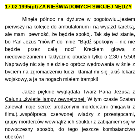
17.02.1995(pt) ZA NIEŚWIADOMYCH SWOJEJ NĘDZY
Minęła północ na dyżurze w pogotowiu...jestem
pierwszy na kolejce do ambulatorium i na wyjazd karetką,
ale mam pewność, że będzie spokój. Tak się też stanie,
bo Pan Jezus "mówił" do mnie: "Bądź spokojny – nic nie
będzie przez całą noc!"
Kręciłem głową z
niedowierzaniem i faktycznie obudzili tylko o 2:30 i 5:50!
Naprawdę nic się nie działo oprócz wędrowania w śnie z
byciem na zgromadzeniu ludzi, kłaniał mi się jakiś lekarz
wojskowy, a ja na nogach miałem trampki!
Jakże pięknie wyglądała Twarz Pana Jezusa z
Całunu...świetle lampy zewnętrznej!
W tym czasie Szatan
zalewał moje serce: urodzonymi mordercami (migawki z
filmu)...współpracą czerwonej władzy z przestępcami,
grupy morderców wewnątrz ich struktur z zabijaniem się w
nowoczesny sposób, do tego jeszcze kombatanctwo
ubeków!