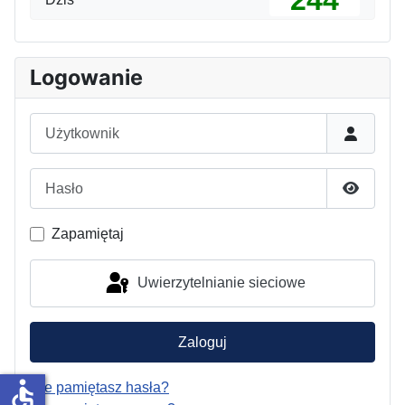
244
Logowanie
Użytkownik
Hasło
Pokaż h
Zapamiętaj
Uwierzytelnianie sieciowe
Zaloguj
accessible
Nie pamiętasz hasła?