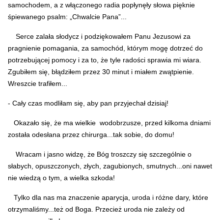
samochodem, a z włączonego radia popłynęły słowa pięknie
śpiewanego psalm: „Chwalcie Pana”...
Serce zalała słodycz i podziękowałem Panu Jezusowi za
pragnienie pomagania, za samochód, którym mogę dotrzeć do
potrzebującej pomocy i za to, że tyle radości sprawia mi wiara.
Zgubiłem się, błądziłem przez 30 minut i miałem zwątpienie.
Wreszcie trafiłem...
- Cały czas modliłam się, aby pan przyjechał dzisiaj!
Okazało się, że ma wielkie wodobrzusze, przed kilkoma dniami
została odesłana przez chirurga...tak sobie, do domu!
Wracam i jasno widzę, że Bóg troszczy się szczególnie o
słabych, opuszczonych, złych, zagubionych, smutnych...oni nawet
nie wiedzą o tym, a wielka szkoda!
Tylko dla nas ma znaczenie aparycja, uroda i różne dary, które
otrzymaliśmy...też od Boga. Przecież uroda nie zależy od