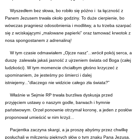
Wyszedłem bez słowa, bo robiło się późno i ta łączność z
Panem Jezusem trwała około godziny. To duże cierpienie, bo
wówczas pragniesz odosobnienia i modlitwy, a tu trzeba szarpać
się z wciskającymi „malowane papierki” oraz tamować krwotok z
nosa spongostanem z adrenaliną!
W tym czasie odmawiałem „Ojcze nasz”...wrócił pokój serca, a
duszę zalewała jakaś jasność z ujrzeniem świata od Boga (całej
ludzkości). W tym momencie chciałbym głośno krzyczeć z
upominaniem, że jesteśmy po śmierci i dalej
istniejemy...”dlaczego nie widzicie całego zła świata?”
Właśnie w Sejmie RP trwała burzliwa dyskusja przed
przyjęciem ustawy o naszym godle, barwach i hymnie
państwowym. Orzeł ponownie otrzymał koronę, a jeden z posłów
proponował umieścić w nim krzyż...
Pacjentka zaczyna skargi, a ja proszę abyśmy przez chwilkę
posłuchali w milczeniu pięknych słów o tym znaku Pana Jezusa,