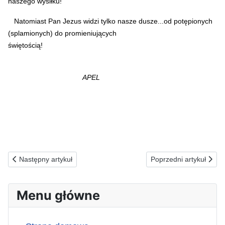
naszego wysiłku!
Natomiast Pan Jezus widzi tylko nasze dusze...od potępionych
(splamionych) do promieniujących
świętością!
A
PEL
Poprzednia strona: 10.02.1990(s) Krążenie miłości...
Następna strona: 08.02
Następny artykuł
Poprzedni artykuł
Menu główne