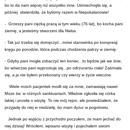
bo to da nam więcej niż wszystko inne. Uśmiechnęła się, a
później stwierdziła, że byliśmy razem w Niepokalanowie!
- Grzeszy pani ciężką pracą w tym wieku (76 lat), bo kocha pani
ziemię, a jesteśmy stworzeni dla Nieba.
- Tak już trzeba się domęczyć...mówi starowinka po kompresji
kręgu po porodzie, która podczas chodzenia patrzy w ziemię.
- Gdyby pani mogła zobaczyć ten koniec...to będzie jak we śnie,
bo wówczas pani wyprostuje się...po odrzuceniu ciała! Zaśmiała
się, a ja nie byłem przekonany czy wierzy w życie wieczne.
Wiele moich pacjentek modli się za mnie, zamawiają nawet
Msze św. w różnych sanktuariach. Właśnie zgłosiła się córka
takiej i prosiła o wizytę. To nie mój rejon, ale powiedziałem, że
przyjadę do niej w niedzielę, bo mam dyżur w pogotowiu.
Jednak po wyjściu z przychodni poczułem, że mam jechać do
niej dzisiaj! Wróciłem, wpisano wizytę i pojechałem swoim