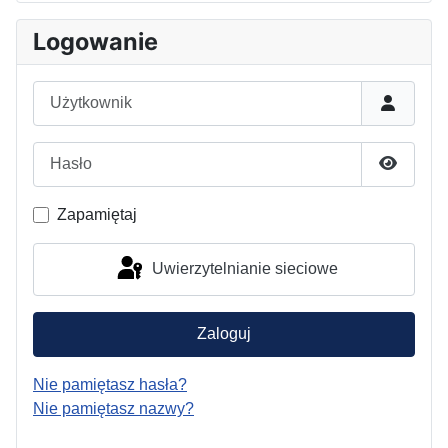
Logowanie
Użytkownik
Hasło
Pokaż h
Zapamiętaj
Uwierzytelnianie sieciowe
Zaloguj
Nie pamiętasz hasła?
Nie pamiętasz nazwy?