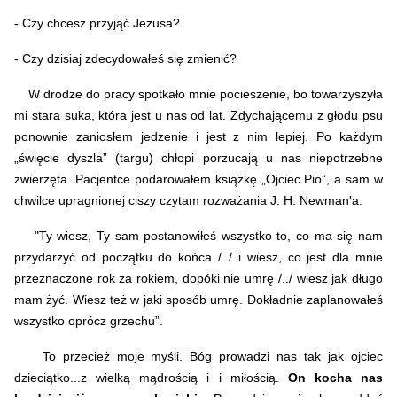
- Czy chcesz przyjąć Jezusa?
- Czy dzisiaj zdecydowałeś się zmienić?
W drodze do pracy spotkało mnie pocieszenie, bo towarzyszyła
mi stara suka, która jest u nas od lat. Zdychającemu z głodu psu
ponownie zaniosłem jedzenie i jest z nim lepiej. Po każdym
„święcie dyszla” (targu) chłopi porzucają u nas niepotrzebne
zwierzęta. Pacjentce podarowałem książkę „Ojciec Pio”, a sam w
chwilce upragnionej ciszy czytam rozważania
J. H. Newman'a
:
"Ty wiesz, Ty sam postanowiłeś wszystko to, co ma się nam
przydarzyć od początku do końca /../ i wiesz, co jest dla mnie
przeznaczone rok za rokiem, dopóki nie umrę /../ wiesz jak długo
mam żyć. Wiesz też w jaki sposób umrę. Dokładnie zaplanowałeś
wszystko oprócz grzechu”.
To przecież moje myśli. Bóg prowadzi nas tak jak ojciec
dzieciątko...z wielką mądrością i i miłością.
On kocha nas