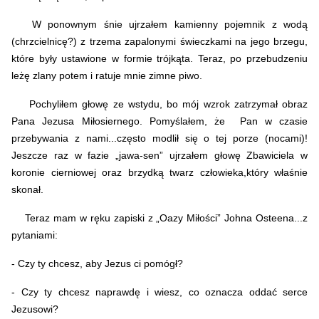
W ponownym śnie ujrzałem kamienny pojemnik z wodą
(chrzcielnicę?) z trzema zapalonymi świeczkami na jego brzegu,
które były ustawione w formie trójkąta. Teraz, po przebudzeniu
leżę zlany potem i ratuje mnie zimne piwo.
Pochyliłem głowę ze wstydu, bo mój wzrok zatrzymał obraz
Pana Jezusa Miłosiernego.
Pomyślałem, że Pan w czasie
przebywania z nami...często modlił się o tej porze (nocami)!
Jeszcze raz w fazie „jawa-sen” ujrzałem głowę Zbawiciela w
koronie cierniowej oraz brzydką twarz człowieka,który właśnie
skonał.
Teraz mam w ręku zapiski z „Oazy Miłości” Johna Osteena...z
pytaniami:
- Czy ty chcesz, aby Jezus ci pomógł?
- Czy ty chcesz naprawdę i wiesz, co oznacza oddać serce
Jezusowi?