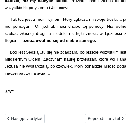
bardziej niż my samych siebie.
Prowadzi nas i zaleca oddać
wszystkie kłopoty Jemu i Jezusowi.
Tak też jest z moim synem, który zgłasza mi swoje troski, a ja
mu pomagam. On jednak musi chcieć tej pomocy! Nie wolno
szukać własnej drogi, a niedole i udręki znosić w łączności z
Bogiem...
trzeba uwolnić się od siebie samego.
Bóg jest Sędzią...tu się nie zgadzam, bo przede wszystkim jest
Miłosiernym Ojcem! Zaczynam naukę przykazań, które wg Pana
Jezusa nie wystarczają, bo człowiek, który odnajdzie Miłość Boga
inaczej patrzy na świat...
APEL
Poprzednia strona: 14.02.1990(ś) Czyń ofiarę z siebie dla Jezusa..
Następna strona: 12.02.
Następny artykuł
Poprzedni artykuł