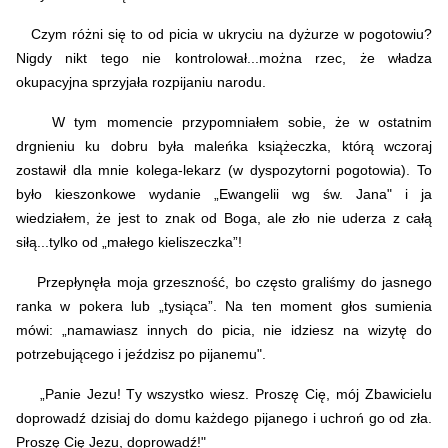
Czym różni się to od picia w ukryciu na dyżurze w pogotowiu?
Nigdy nikt tego nie kontrolował...można rzec, że władza
okupacyjna sprzyjała rozpijaniu narodu.
W tym momencie przypomniałem sobie, że w ostatnim
drgnieniu ku dobru była maleńka książeczka, którą wczoraj
zostawił dla mnie kolega-lekarz (w dyspozytorni pogotowia). To
było kieszonkowe wydanie „Ewangelii wg św. Jana" i ja
wiedziałem, że jest to znak od Boga, ale zło nie uderza z całą
siłą...tylko od „małego kieliszeczka”!
Przepłynęła moja grzeszność, bo często graliśmy do jasnego
ranka w pokera lub „tysiąca”. Na ten moment głos sumienia
mówi: „namawiasz innych do picia, nie idziesz na wizytę do
potrzebującego i jeździsz po pijanemu".
„Panie Jezu! Ty wszystko wiesz. Proszę Cię, mój Zbawicielu
doprowadź dzisiaj do domu
każdego pijanego i uchroń go od zła.
Proszę Cię Jezu, doprowadź!"