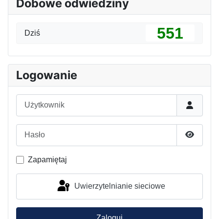
Dobowe odwiedziny
551
Dziś
Logowanie
Użytkownik
Hasło
Pokaż h
Zapamiętaj
Uwierzytelnianie sieciowe
Zaloguj