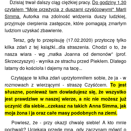
Dzisiaj trwał dalszy ciąg ciężkiej pracy.
Do godziny 1.30
czytałem "Moje przeżycia z duszami czyśćcowymi" Marii
Simma.
Autorka ma zdolność widzenia duszy ludzkiej,
przyjmuje cierpienia zastępcze, które pomagają zmarłym
ludziom uzyskać zbawienie.
Teraz, gdy to przepisuję (17.02.2020) przytoczę tylko
kilka zdań z tej książki...dla straszenia. Chodzi o to, że
nasza wiara - wg „matka Joanna od demonów” (prof.
Skrzeczyszyn) - wynika ze strachu przed Piekłem. Dlatego
latamy do kościoła i dajemy na tacę...
Czytające te kilka zdań uprzytomniłem sobie, że ja - w
rozmowach z wierzącymi - straszę Czyśćcem.
To jest
słuszne, ponieważ tam dowiadujesz się, że wszystko
jest prawdziwe w naszej wierze, a nic nie możesz już
uczynić dla siebie...czekasz na takich Anna Simma, jak
moja żona i ja oraz całe masy podobnych na ziemi.
Powiesz, że - przy okazji chwalę siebie! A kto mnie
pochwali? Uciekają przede mną, gdy zaczynam mówić o