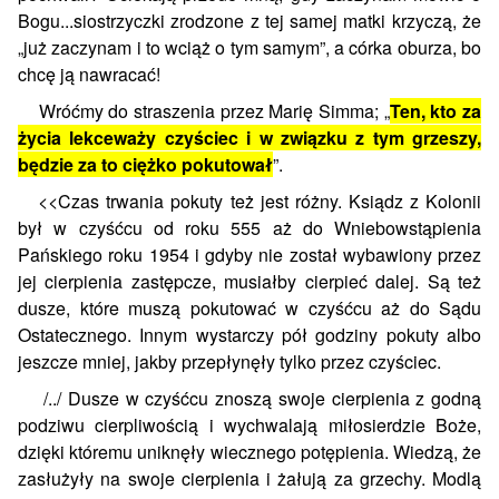
Bogu...siostrzyczki zrodzone z tej samej matki krzyczą, że
„już zaczynam i to wciąż o tym samym”, a córka oburza, bo
chcę ją nawracać!
Wróćmy do straszenia przez Marię Simma; „
Ten, kto za
życia lekceważy czyściec i w związku z tym grzeszy,
będzie za to ciężko pokutował
”.
<<Czas trwania pokuty też jest różny. Ksiądz z Kolonii
był w czyśćcu od roku 555 aż do Wniebowstąpienia
Pańskiego roku 1954 i gdyby nie został wybawiony przez
jej cierpienia zastępcze, musiałby cierpieć dalej. Są też
dusze, które muszą pokutować w czyśćcu aż do Sądu
Ostatecznego. Innym wystarczy pół godziny pokuty albo
jeszcze mniej, jakby przepłynęły tylko przez czyściec.
/../ Dusze w czyśćcu znoszą swoje cierpienia z godną
podziwu cierpliwością i wychwalają miłosierdzie Boże,
dzięki któremu uniknęły wiecznego potępienia. Wiedzą, że
zasłużyły na swoje cierpienia i żałują za grzechy. Modlą