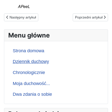
APeeL
Poprzednia strona: 03.08.1988(ś) Praca uświęcona...
Następna strona: 01.08
Następny artykuł
Poprzedni artykuł
Menu główne
Strona domowa
Dziennik duchowy
Chronologicznie
Moja duchowość...
Dwa zdania o sobie