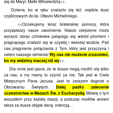
się do Maryi, Matki Miłosierdzia>>.
Dziwne, bo w ręku znalazło się też; orędzie dusz
czyśćcowych do ks. Ottavio Micheliniego.
<<Oczekujemy teraz braterskiej pomocy, która
przyspieszy nasze uwolnienie. Nasze cierpienie może
wyrazić obraz człowieka palącego się wśród płomieni i
pragnącego znaleźć się w czystej i świeżej wodzie. Pali
nas pragnienie połączenia z Tym, który jest przyczyną i
celem naszego istnienia!
Wy nas nie możecie zrozumieć,
bo my widzimy inaczej niż wy
>>.
Dla mnie jest jasne, że te dusze mogą modlić się tylko
za nas, a my mamy to czynić za nie. Tak jest w Ciele
Mistycznym Pana Jezusa. Jest to zarazem dogmat o
Obcowaniu Świętych.
Dalej padło zalecenie
uczestnictwa w Mszach Św. z Eucharystią.
Mówię o tym
wszystkim przy każdej okazji, a podczas modlitw wołam
także za dusze objęte daną intencją…