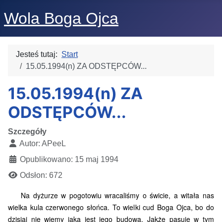
Wola Boga Ojca
Jesteś tutaj:
Start
15.05.1994(n) ZA ODSTĘPCÓW...
15.05.1994(n) ZA
ODSTĘPCÓW...
Szczegóły
Autor:
APeeL
Opublikowano: 15 maj 1994
Odsłon: 672
Na dyżurze w pogotowiu wracaliśmy o świcie, a witała nas
wielka kula czerwonego słońca. To wielki cud Boga Ojca, bo do
dzisiaj nie wiemy jaka jest jego budowa. Jakże pasuje w tym