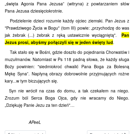
„święta Agonia Pana Jezusa” (witryna) z powtarzaniem słów
Pana Jezusa dziesięciokrotnie.
Podzielenie dzieci rozumie każdy ojciec ziemski. Pan Jezus z
"Prawdziwego Życia w Bogu" (tom III) powie: „przychodzę do was
jak żebrak (...) żebrak z ręką ustawicznie wyciągniętą".
Pan
Jezus prosi, abyśmy połączyli się w jeden święty lud
.
Tak stało się w Bośni, gdzie doszło do pojednania Chorwatów i
muzułmanów. Natomiast w Ps 118 padną słowa, że każdy sługa
Boży powinien: "siedmiokroć chwalić Pana Boga za Bolesną
Mękę Syna”. Napłyną obrazy dobrowolnie przyjmujących rożne
kary...w tym biczujących się.
Syn nie wrócił na czas do domu, a tak czekałem na niego.
Zrozum ból Serca Boga Ojca, gdy nie wracamy do Niego.
„Dziękuję Panie Jezu za ten dzień"…
APeeL