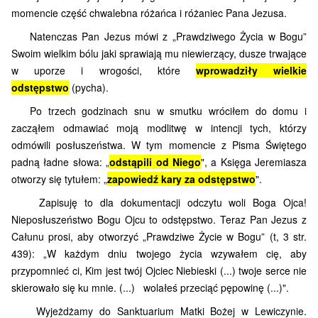
momencie część chwalebna różańca i różaniec Pana Jezusa.
Natenczas Pan Jezus mówi z „Prawdziwego Życia w Bogu”
Swoim wielkim bólu jaki sprawiają mu niewierzący, dusze trwające
w uporze i wrogości, które
wprowadziły wielkie
odstępstwo
(pycha).
Po trzech godzinach snu w smutku wróciłem do domu i
zacząłem odmawiać moją modlitwę w intencji tych, którzy
odmówili posłuszeństwa. W tym momencie z Pisma Świętego
padną ładne słowa: „
odstąpili od Niego
", a Księga Jeremiasza
otworzy się tytułem: „
zapowiedź kary za odstępstwo
".
Zapisuję to dla dokumentacji odczytu woli Boga Ojca!
Nieposłuszeństwo Bogu Ojcu to odstępstwo. Teraz Pan Jezus z
Całunu prosi, aby otworzyć „Prawdziwe Życie w Bogu” (t, 3 str.
439): „W każdym dniu twojego życia wzywałem cię, aby
przypomnieć ci, Kim jest twój Ojciec Niebieski (...) twoje serce nie
skierowało się ku mnie. (...) wolałeś przeciąć pępowinę (...)".
Wyjeżdżamy do Sanktuarium Matki Bożej w Lewiczynie.