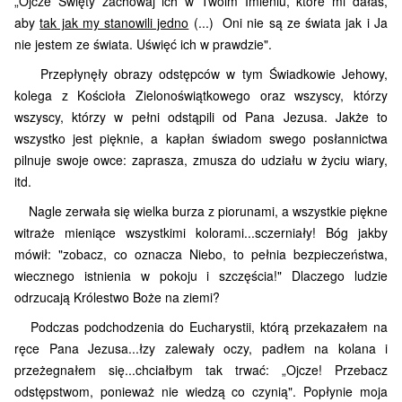
„Ojcze Święty zachowaj ich w Twoim Imieniu, które mi dałaś,
aby
tak jak my stanowili jedno
(...) Oni nie są ze świata jak i Ja
nie jestem ze świata. Uświęć ich w prawdzie".
Przepłynęły obrazy odstępców w tym Świadkowie Jehowy,
kolega z Kościoła Zielonoświątkowego oraz wszyscy, którzy
wszyscy, którzy w pełni odstąpili od Pana Jezusa. Jakże to
wszystko jest pięknie, a kapłan świadom swego posłannictwa
pilnuje swoje owce: zaprasza, zmusza do udziału w życiu wiary,
itd.
Nagle zerwała się wielka burza z piorunami, a wszystkie piękne
witraże mieniące wszystkimi kolorami...sczerniały! Bóg jakby
mówił: "zobacz, co oznacza Niebo, to pełnia bezpieczeństwa,
wiecznego istnienia w pokoju i szczęścia!" Dlaczego ludzie
odrzucają Królestwo Boże na ziemi?
Podczas podchodzenia do Eucharystii, którą przekazałem na
ręce Pana Jezusa...łzy zalewały oczy, padłem na kolana i
przeżegnałem się...chciałbym tak trwać: „Ojcze! Przebacz
odstępstwom, ponieważ nie wiedzą co czynią". Popłynie moja