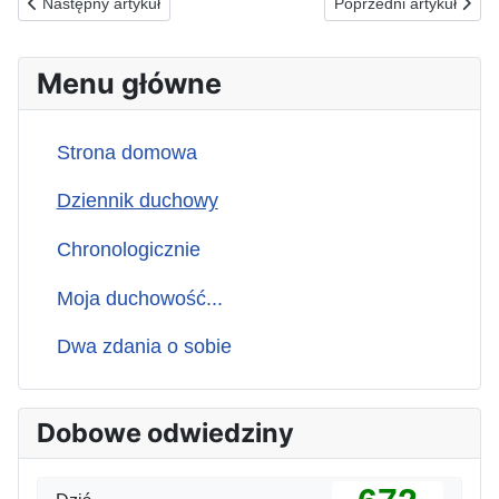
Poprzednia strona: 16.05.1994(p) ŚCIEŻKA PROWADZĄCA DO D
Następna strona: 14.
Następny artykuł
Poprzedni artykuł
Menu główne
Strona domowa
Dziennik duchowy
Chronologicznie
Moja duchowość...
Dwa zdania o sobie
Dobowe odwiedziny