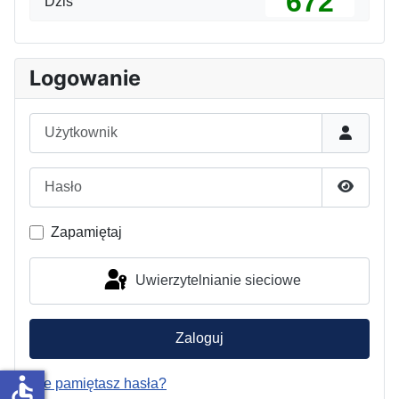
672
Dziś
Logowanie
Użytkownik
Hasło
Pokaż h
Zapamiętaj
Uwierzytelnianie sieciowe
Zaloguj
accessible
Nie pamiętasz hasła?