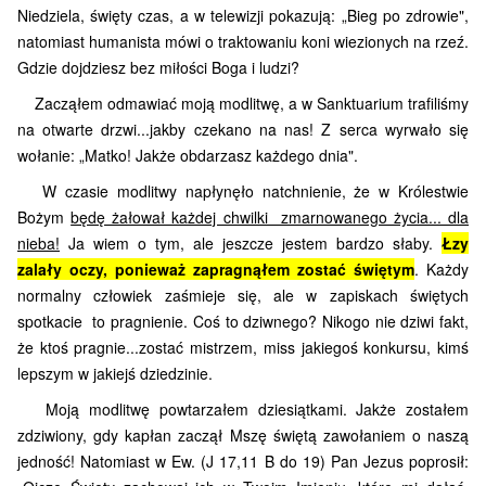
Niedziela, święty czas, a w telewizji pokazują: „Bieg po zdrowie",
natomiast humanista mówi o traktowaniu koni wiezionych na rzeź.
Gdzie dojdziesz bez miłości Boga i ludzi?
Zacząłem odmawiać moją modlitwę, a w Sanktuarium trafiliśmy
na otwarte drzwi...jakby czekano na nas! Z serca wyrwało się
wołanie: „Matko! Jakże obdarzasz każdego dnia".
W czasie modlitwy napłynęło natchnienie, że w Królestwie
Bożym
będę żałował każdej chwilki zmarnowanego życia... dla
nieba!
Ja wiem o tym, ale jeszcze jestem bardzo słaby.
Łzy
zalały oczy, ponieważ zapragnąłem zostać świętym
. Każdy
normalny człowiek zaśmieje się, ale w zapiskach świętych
spotkacie to pragnienie.
Coś to dziwnego? Nikogo nie dziwi fakt,
że ktoś pragnie...zostać mistrzem, miss jakiegoś konkursu, kimś
lepszym w jakiejś dziedzinie.
Moją modlitwę powtarzałem dziesiątkami. Jakże zostałem
zdziwiony, gdy kapłan zaczął Mszę świętą zawołaniem o naszą
jedność! Natomiast w Ew. (J 17,11 B do 19) Pan Jezus poprosił: