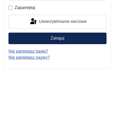
Pokaż h
Zapamiętaj
Uwierzytelnianie sieciowe
Zaloguj
Nie pamiętasz hasła?
Nie pamiętasz nazwy?