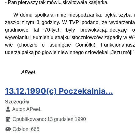
- Pan pierwszy tak mówi...skwitowała kasjerka.
W domu spotkała mnie niespodzianka: pękła szyba i
zeszło z tym 3 godziny. W TVP podano, że wydarzenia
grudniowe lat 70-tych były prowokacją...decyzję o
wywołaniu i tłumieniu strajku stoczniowców zapadły w W-
wie (chodziło o usunięcie Gomółki). Funkcjonariusz
uderza pałką po głowie niewinnego człowieka! „Jezu mój!"
APeeL
13.12.1990(c) Poczekalnia...
Szczegóły
Autor:
APeeL
Opublikowano: 13 grudzień 1990
Odsłon: 665