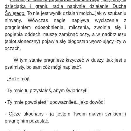
dzieciątka i graniu radia napłynie działanie Ducha
Świętego.
To nie jest wynik działań moich...jak w szukaniu
nirwany. Wówczas nagle napływa wyciszenie z
pragnieniem odosobnienia, milczenia, zwolnia się i
pogłębia oddech, muszę zamknąć oczy, a w nadbrzuszu
(splot słoneczny) pojawia się błogostan wywołujący łzy w
oczach.
W tym stanie pragniesz krzyczeć w duszy...tak jest u
psalmisty, bo sam cóż mógł napisać?
„Boże mój!
- Ty mnie tu przysłałeś, abym świadczył!
- Ty mnie powołałeś i upoważniłeś...jako dowód!
- Ojcze ukochany - ja jestem Twoim małym synkiem i
pragnę nim pozostać.