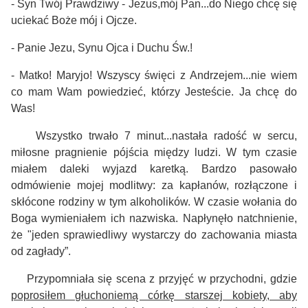
- Syn Twój Prawdziwy - Jezus,mój Pan...do Niego chcę się
uciekać Boże mój i Ojcze.
- Panie Jezu, Synu Ojca i Duchu Św.!
- Matko! Maryjo! Wszyscy święci z Andrzejem...nie wiem
co mam Wam powiedzieć, którzy Jesteście. Ja chcę do
Was!
Wszystko trwało 7 minut...nastała radość w sercu,
miłosne pragnienie pójścia między ludzi. W tym czasie
miałem daleki wyjazd karetką. Bardzo pasowało
odmówienie mojej modlitwy: za kapłanów, rozłączone i
skłócone rodziny w tym alkoholików. W czasie wołania do
Boga wymieniałem ich nazwiska.
Napłynęło natchnienie,
że "jeden sprawiedliwy wystarczy do zachowania miasta
od zagłady”.
Przypomniała się scena z przyjęć w przychodni, gdzie
poprosiłem głuchoniemą córkę starszej kobiety, aby