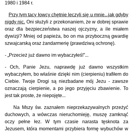
1980 i 1984 r.
Przy tym tacy łowcy chętnie leczyli się u mnie...jak gdyby
nigdy nic.
Oni służyli z przekonaniem, że w dobrej sprawie
oraz dla bezpieczeństwa naszej ojczyzny, a ile miałem
dywizji? Mniej od papieża, bo on ma przyboczną gwardię
szwajcarską oraz żandarmerię (prawdziwą ochronę).
- „Przecież już dawno im wybaczyłeś!”...
- Och, Panie Jezu, naprawdę już dawno wszystkim
wybaczyłem, bo właśnie dzięki nim (cierpieniu) trafiłem do
Ciebie. Twoje Drogi są niezbadane mój Jezu - zawsze
oznaczają cierpienie, a po jego przyjęciu zbawienie. To
jest tak proste, że niepojęte...
Na Mszy św. zaznałem nieprzekazywalnych przeżyć
duchowych, a wówczas nieruchomieję, muszę zamknąć
oczy pełne łez. W tym czasie narasta tęsknota za
Jezusem, która momentami przybiera formę wybuchów w