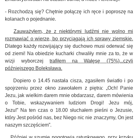
- Rozchodzą się? Chętnie połączę ich ręce i poproszę na
kolanach o pojednanie.
Zauważyłem, że z niektórymi ludźmi nie wolno mi
rozmawiać o wierze, bo przyciągają ich sprawy ziemskie.
Dlatego każdy rozwijający się duchowo musi oderwać się
od ziemi! Na obiedzie kucharki chwaliły mnie za to, że w
wizji wyborczej
trafiłem na Wałęsę (75%)...czyli
późniejszego Boleksława.
Dopiero o 14.45 nastała cisza, zgasiłem światło i po
spojrzeniu przez okno zawołałem z piętra: „Och! Panie
Jezu, jak wielkim darem mnie obdarzasz, darem mówienia
o Tobie, wskazywaniem ludziom Drogi! Jezu mój,
Jezu!”
Na ten czas o 18.00 słuchałem pieśni o Jezusie,
który Jest pośród nas, bez Niego nic nie znaczymy, On jest
naszym szczęściem”.
Później w szumie pogotowia ratunkowego, przy krzyku