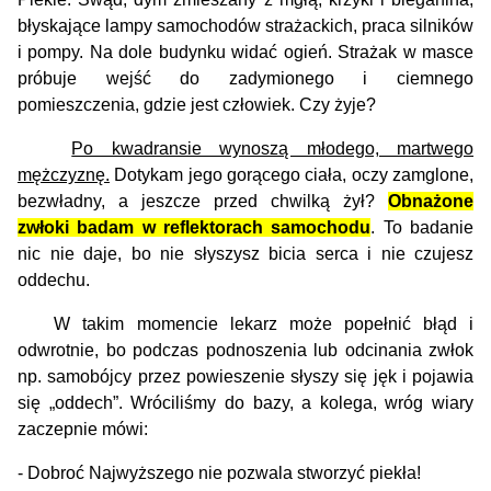
błyskające lampy samochodów strażackich, praca silników
i pompy. Na dole budynku widać ogień.
Strażak w masce
próbuje wejść do zadymionego i ciemnego
pomieszczenia, gdzie jest człowiek. Czy żyje?
Po kwadransie wynoszą młodego, martwego
mężczyznę.
Dotykam jego gorącego ciała, oczy zamglone,
bezwładny, a jeszcze przed chwilką żył?
Obnażone
zwłoki badam w reflektorach samochodu
. To badanie
nic nie daje, bo nie słyszysz bicia serca i nie czujesz
oddechu.
W takim momencie lekarz może popełnić błąd i
odwrotnie, bo podczas podnoszenia lub odcinania zwłok
np. samobójcy przez powieszenie słyszy się jęk i pojawia
się „oddech”. Wróciliśmy do bazy, a kolega, wróg wiary
zaczepnie mówi:
- Dobroć Najwyższego nie pozwala stworzyć piekła!