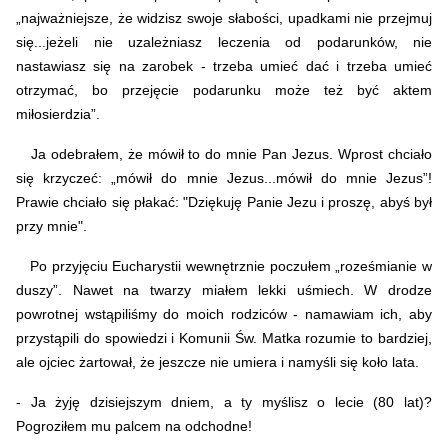
„najważniejsze, że widzisz swoje słabości, upadkami nie przejmuj
się...jeżeli nie uzależniasz leczenia od podarunków, nie
nastawiasz się na zarobek - trzeba umieć dać i trzeba umieć
otrzymać, bo przejęcie podarunku może też być aktem
miłosierdzia”.
Ja odebrałem, że mówił to do mnie Pan Jezus. Wprost chciało
się krzyczeć: „mówił do mnie Jezus...mówił do mnie Jezus”!
Prawie chciało się płakać: "Dziękuję Panie Jezu i proszę, abyś był
przy mnie".
Po przyjęciu Eucharystii wewnętrznie poczułem „roześmianie w
duszy”. Nawet na twarzy miałem lekki uśmiech. W drodze
powrotnej wstąpiliśmy do moich rodziców - namawiam ich, aby
przystąpili do spowiedzi i Komunii Św. Matka rozumie to bardziej,
ale ojciec żartował, że jeszcze nie umiera i namyśli się koło lata.
- Ja żyję dzisiejszym dniem, a ty myślisz o lecie (80 lat)?
Pogroziłem mu palcem na odchodne!