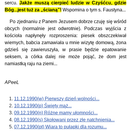
sercu.
Jakże muszą cierpieć ludzie w Czyśćcu, gdzie
Bóg...jest tuż za „ścianą”!
Wspomina o tym s. Faustyna...
Po zjednaniu z Panem Jezusem dobrze czuję się wśród
obcych (normalnie jest odwrotnie). Podczas wyjścia z
kościoła napłynęły rozproszenia: piesek obszczekiwał
wiernych, babcia zamawiała u mnie wizytę domową, żona
gdzieś się zawieruszyła, w prasie będzie epatowanie
seksem, a córka dalej nie może pojąć, że dom jest
namiastką raju na ziemi...
APeeL
11.12.1990(w) Pierwszy dzień wolności...
10.12.1990(p) Święty mąż...
09.12.1990(n) Różne mamy ułomności...
08.12.1990(s) Skołowani przez złe natchnienia...
07.12.1990(pt) Wiara to pułapki dla rozumu...