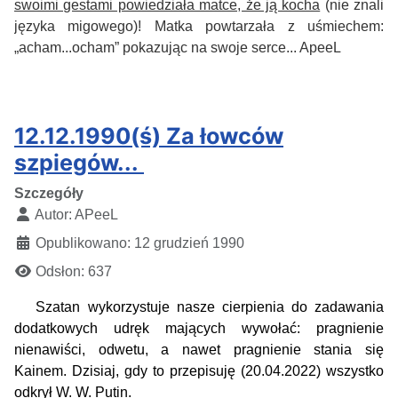
swoimi gestami powiedziała matce, że ją kocha
(nie znali
języka migowego)! Matka powtarzała z uśmiechem:
„acham...ocham” pokazując na swoje serce... ApeeL
12.12.1990(ś) Za łowców
szpiegów...
Szczegóły
Autor:
APeeL
Opublikowano: 12 grudzień 1990
Odsłon: 637
Szatan wykorzystuje nasze cierpienia do zadawania
dodatkowych udręk mających wywołać: pragnienie
nienawiści, odwetu, a nawet pragnienie stania się
Kainem.
Dzisiaj, gdy to przepisuję (20.04.2022) wszystko
odkrył W. W. Putin.