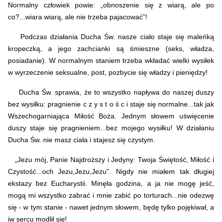
Normalny człowiek powie: „obnoszenie się z wiarą, ale po
co?...wiara wiarą, ale nie trzeba pajacować”!
Podczas działania Ducha Św. nasze ciało staje się maleńką
kropeczką, a jego zachcianki są śmieszne (seks, władza,
posiadanie). W normalnym staniem trzeba wkładać wielki wysiłek
w wyrzeczenie seksualne, post, pozbycie się władzy i pieniędzy!
Ducha Św. sprawia, że to wszystko napływa do naszej duszy
bez wysiłku: pragnienie c z y s t o ś c i staje się normalne...tak jak
Wszechogarniająca Miłość Boża. Jednym słowem uświęcenie
duszy staje się pragnieniem...bez mojego wysiłku!
W działaniu
Ducha Św. nie masz ciała i stajesz się czystym.
„Jezu mój, Panie Najdroższy i Jedyny: Twoja Świętość, Miłość i
Czystość...och Jezu,Jezu,Jezu”. Nigdy nie miałem tak długiej
ekstazy bez Eucharystii. Minęła godzina, a ja nie mogę jeść,
mogą mi wszystko zabrać i mnie zabić po torturach...nie odezwę
się - w tym stanie - nawet jednym słowem, będę tylko pojękiwał, a
iw sercu modlił się!