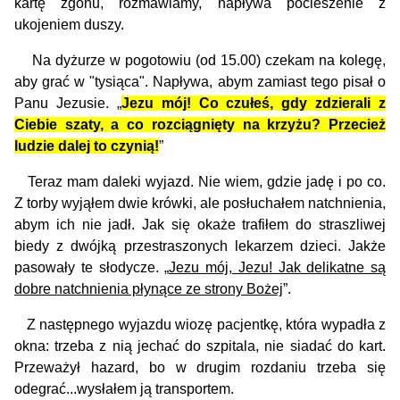
kartę zgonu, rozmawiamy, napływa pocieszenie z
ukojeniem duszy.
Na dyżurze w pogotowiu (od 15.00) czekam na kolegę,
aby grać w "tysiąca". Napływa, abym zamiast tego pisał o
Panu Jezusie. „
Jezu mój! Co czułeś, gdy zdzierali z
Ciebie szaty, a co rozciągnięty na krzyżu? Przecież
ludzie dalej to czynią!
”
Teraz mam daleki wyjazd. Nie wiem, gdzie jadę i po co.
Z torby wyjąłem dwie krówki, ale posłuchałem natchnienia,
abym ich nie jadł. Jak się okaże trafiłem do straszliwej
biedy z dwójką przestraszonych lekarzem dzieci. Jakże
pasowały te słodycze. „
Jezu mój, Jezu! Jak delikatne są
dobre natchnienia płynące ze strony Bożej
”.
Z następnego wyjazdu wiozę pacjentkę, która wypadła z
okna: trzeba z nią jechać do szpitala, nie siadać do kart.
Przeważył hazard, bo w drugim rozdaniu trzeba się
odegrać...wysłałem ją transportem.