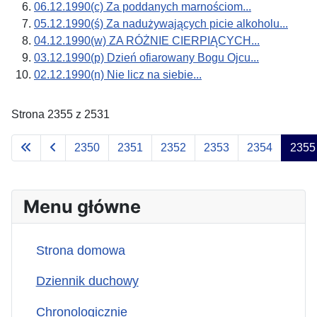
06.12.1990(c) Za poddanych marnościom...
05.12.1990(ś) Za nadużywających picie alkoholu...
04.12.1990(w) ZA RÓŻNIE CIERPIĄCYCH...
03.12.1990(p) Dzień ofiarowany Bogu Ojcu...
02.12.1990(n) Nie licz na siebie...
Strona 2355 z 2531
2350
2351
2352
2353
2354
2355
Menu główne
Strona domowa
Dziennik duchowy
Chronologicznie