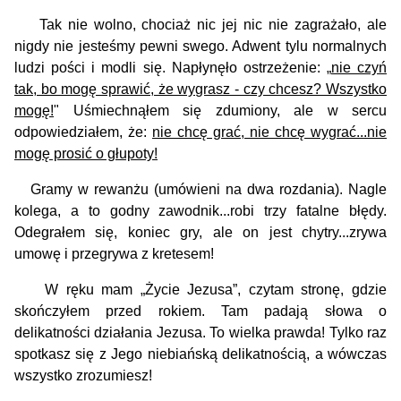
Tak nie wolno, chociaż nic jej nic nie zagrażało, ale
nigdy nie jesteśmy pewni swego. Adwent tylu normalnych
ludzi pości i modli się. Napłynęło ostrzeżenie: „
nie czyń
tak, bo mogę sprawić, że wygrasz - czy chcesz? Wszystko
mogę!
"
Uśmiechnąłem się zdumiony, ale w sercu
odpowiedziałem, że:
nie chcę grać, nie chcę wygrać...nie
mogę prosić o głupoty!
Gramy w rewanżu (umówieni na dwa rozdania). Nagle
kolega, a to godny zawodnik...robi trzy fatalne błędy.
Odegrałem się, koniec gry, ale on jest chytry...zrywa
umowę i przegrywa z kretesem!
W ręku mam „Życie Jezusa”, czytam stronę, gdzie
skończyłem przed rokiem. Tam padają słowa o
delikatności działania Jezusa. To wielka prawda!
Tylko raz
spotkasz się z Jego niebiańską delikatnością, a wówczas
wszystko zrozumiesz!