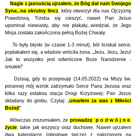
Nagle z jasnością ujrzałem, że Bóg dał nam Swojego
Syna...na okrutny lincz
, który otworzył dla nas Ojczyznę
Prawdziwą. Trzeba się cieszyć, nawet Pan Jezus
upominał niewiasty, aby nie płakały...wiedział, że Jego
Misja została zakończona pełną Bożej Chwały.
To były błyski (w czasie 1-3 minut), ból ściskał serce,
popłakałem się, a właśnie wróciła żona. „Jezu, Jezu, Jezu!
Jak to wszystko jest odwrócone Boże Narodzenie -
smutek!”
Dzisiaj, gdy to przepisuję (14.05.2022) na Mszy św.
porannej mój wzrok zatrzymało Serce Pana Jezusa oraz
kilka razy ostatnia stacja Drogi Krzyżowej: Pan Jezus
składany do grobu. Czytaj: „
umarłem za was z Miłości
Bożej!
”
Wówczas zrozumiałem, że
prowadzę p o d w ó j n e
życie
: takie jak wszyscy oraz duchowe. Nawet ujrzałem
dwa kalendarze (obrotowe tarcze) z nałożonymi na