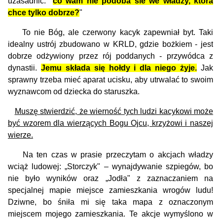
uzasadnić: "
co wam nie podoba sie we władzy, która
chce tylko dobrze?
"
To nie Bóg, ale czerwony kacyk zapewniał byt. Taki
idealny ustrój zbudowano w KRLD, gdzie bożkiem - jest
dobrze odżywiony przez rój poddanych - przywódca z
dynastii.
J
emu składa się hołdy i dla niego żyje.
Jak
sprawny trzeba mieć aparat ucisku, aby utrwalać to swoim
wyznawcom od dziecka do staruszka.
Muszę stwierdzić, że wierność tych ludzi kacykowi może
być wzorem dla wierzących Bogu Ojcu, krzyżowi i naszej
wierze.
Na ten czas w prasie przeczytam o akcjach władzy
wciąż ludowej: „Storczyk" – wynajdywanie szpiegów, bo
nie było wyników oraz „Jodła" z zaznaczaniem na
specjalnej mapie miejsce zamieszkania wrogów ludu!
Dziwne, bo śniła mi się taka mapa z oznaczonym
miejscem mojego zamieszkania. Te akcje wymyślono w