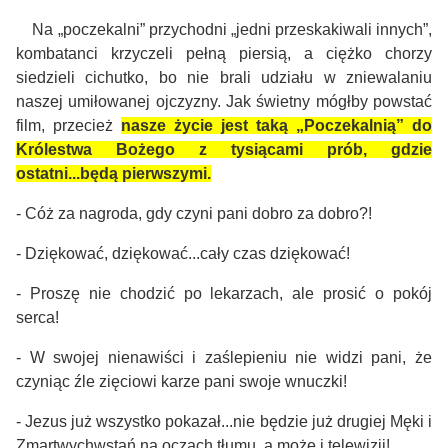
Na „poczekalni” przychodni „jedni przeskakiwali innych”,
kombatanci krzyczeli pełną piersią, a ciężko chorzy
siedzieli cichutko, bo nie brali udziału w zniewalaniu
naszej umiłowanej ojczyzny. Jak świetny mógłby powstać
film, przecież
nasze życie jest taką „Poczekalnią” do
Królestwa Bożego z tysiącami prób, gdzie
ostatni...będą pierwszymi.
- Cóż za nagroda, gdy czyni pani dobro za dobro?!
- Dziękować, dziękować...cały czas dziękować!
- Proszę nie chodzić po lekarzach, ale prosić o pokój
serca!
- W swojej nienawiści i zaślepieniu nie widzi pani, że
czyniąc źle zięciowi karze pani swoje wnuczki!
- Jezus już wszystko pokazał...nie będzie już drugiej Męki i
Zmartwychwstań na oczach tłumu, a może i telewizji!