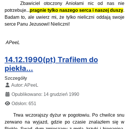
Zbawiciel otoczony Aniołami nic od nas nie
potrzebuje...
pragnie tylko naszego serca i naszej duszy
.
Badam to, ale uwierz mi, że tylko nieliczni oddają swoje
serce Panu Jezusowi! Nieliczni!
APeeL
14.12.1990(pt) Trafiłem do
piekła...
Szczegóły
Autor:
APeeL
Opublikowano: 14 grudzień 1990
Odsłon: 651
Trwa wczorajszy dyżur w pogotowiu. Po chwilce snu
zerwano na wyjazd, gdzie po czasie znalazłem się w
Piekle. Swąd, dym zmieszany z mgłą, krzyki i bieganina,