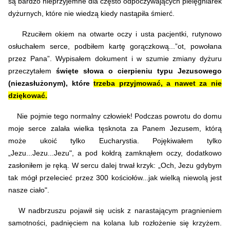
są bardzo nieprzyjemne dla często odpoczywających pielęgniarek
dyżurnych, które nie wiedzą kiedy nastąpiła śmierć.
Rzuciłem okiem na otwarte oczy i usta pacjentki, rutynowo
osłuchałem serce, podbiłem kartę gorączkową...”ot, powołana
przez Pana”. Wypisałem dokument i w szumie zmiany dyżuru
przeczytałem
święte słowa o cierpieniu typu Jezusowego
(niezasłużonym), które
trzeba przyjmować, a nawet za nie
dziękować.
Nie pojmie tego normalny człowiek! Podczas powrotu do domu
moje serce zalała wielka tęsknota za Panem Jezusem, którą
może ukoić tylko Eucharystia. Pojękiwałem tylko
„Jezu...Jezu...Jezu", a pod kołdrą zamknąłem oczy, dodatkowo
zasłoniłem je ręką. W sercu dalej trwał krzyk: „Och, Jezu gdybym
tak mógł przelecieć przez 300 kościołów...jak wielką niewolą jest
nasze ciało".
W nadbrzuszu pojawił się ucisk z narastającym pragnieniem
samotności, padnięciem na kolana lub rozłożenie się krzyżem.