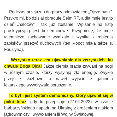
Podczas przejazdu do pracy odmawiałem „Ojcze nasz”.
Przykro mi, bo dzisiaj obraduje Sejm RP, a dla mnie jest to
dzień „nalotów” i tak już zostanie. Wpisanie na listę
proskrypcyjną jest bezterminowe. Przypomnę, że moje
tajemnicze zachowanie wynikało i wynika z robienia
zapisków przeżyć duchowych (ten kłopot miała także s.
Faustyna).
Wszystko teraz jest ujawnianie dla wszystkich...ku
chwale Boga Ojca!
Jakże cierpią bracia zrywani na nogi
w różnym czasie, którzy wysyłają złą energię. Zwykłe
przejście służbowe, a nawet wyjście z gabinetu
lekarskiego wywoływało poruszenie.
To był i jest system demoniczny, który ujawnił się w
pełni teraz
, gdy to przepisuję (27.04.2022)...w czasie
barbarzyńskiego napadu na Ukrainę z grożeniem atakiem
jądrowym czyli wywołaniem III Wojny Światowej.