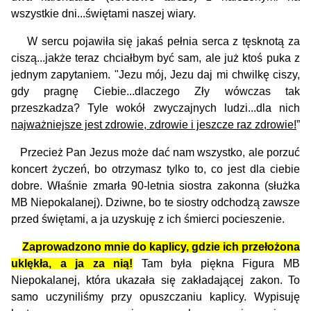
wszystkie dni...świętami naszej wiary.
W sercu pojawiła się jakaś pełnia serca z tęsknotą za
ciszą...jakże teraz chciałbym być sam, ale już ktoś puka z
jednym zapytaniem. "Jezu mój, Jezu daj mi chwilkę ciszy,
gdy pragnę Ciebie...dlaczego Zły wówczas tak
przeszkadza? Tyle wokół zwyczajnych ludzi...dla nich
najważniejsze jest zdrowie, zdrowie i jeszcze raz zdrowie!
”
Przecież Pan Jezus może dać nam wszystko, ale porzuć
koncert życzeń, bo otrzymasz tylko to, co jest dla ciebie
dobre. Właśnie zmarła 90-letnia siostra zakonna (służka
MB Niepokalanej). Dziwne, bo te siostry odchodzą zawsze
przed świętami, a ja uzyskuję z ich śmierci pocieszenie.
Zaprowadzono mnie do kaplicy, gdzie ich przełożona
uklękła, a ja za nią!
Tam była piękna Figura MB
Niepokalanej, która ukazała się zakładającej zakon. To
samo uczyniliśmy przy opuszczaniu kaplicy. Wypisuję