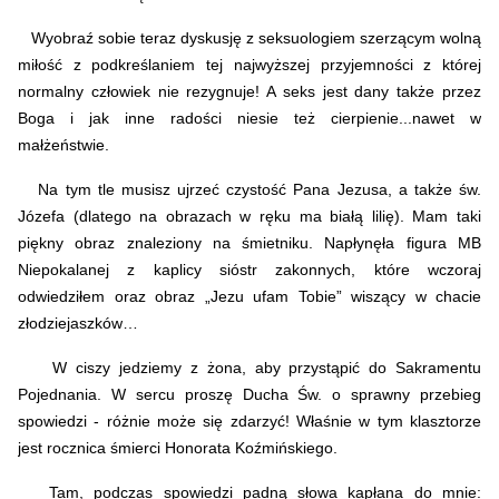
Wyobraź sobie teraz dyskusję z seksuologiem szerzącym wolną
miłość z podkreślaniem tej najwyższej przyjemności z której
normalny człowiek nie rezygnuje! A seks jest dany także przez
Boga i jak inne radości niesie też cierpienie...nawet w
małżeństwie.
Na tym tle musisz ujrzeć czystość Pana Jezusa, a także św.
Józefa (dlatego na obrazach w ręku ma białą lilię). Mam taki
piękny obraz znaleziony na śmietniku.
Napłynęła figura MB
Niepokalanej z kaplicy sióstr zakonnych, które wczoraj
odwiedziłem oraz obraz „Jezu ufam Tobie” wiszący w chacie
złodziejaszków…
W ciszy jedziemy z żona, aby przystąpić do Sakramentu
Pojednania. W sercu proszę Ducha Św. o sprawny przebieg
spowiedzi - różnie może się zdarzyć! Właśnie w tym klasztorze
jest rocznica śmierci Honorata Koźmińskiego.
Tam, podczas spowiedzi padną słowa kapłana do mnie: