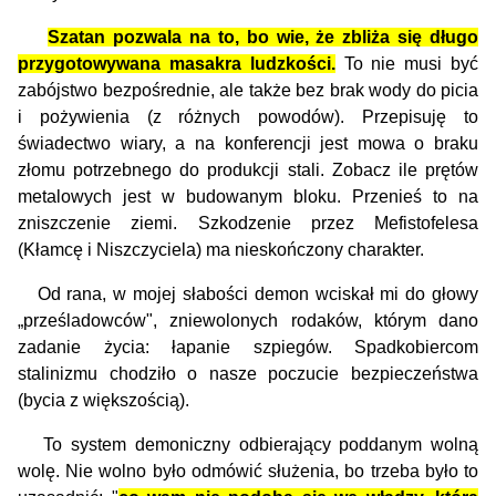
Szatan pozwala na to, bo wie, że zbliża się długo
przygotowywana masakra ludzkości.
To nie musi być
zabójstwo bezpośrednie, ale także bez brak wody do picia
i pożywienia (z różnych powodów). Przepisuję to
świadectwo wiary, a na konferencji jest mowa o braku
złomu potrzebnego do produkcji stali. Zobacz ile prętów
metalowych jest w budowanym bloku. Przenieś to na
zniszczenie ziemi. Szkodzenie przez Mefistofelesa
(Kłamcę i Niszczyciela) ma nieskończony charakter.
Od rana, w mojej słabości demon wciskał mi do głowy
„prześladowców", zniewolonych rodaków, którym dano
zadanie życia: łapanie szpiegów. Spadkobiercom
stalinizmu chodziło o nasze poczucie bezpieczeństwa
(bycia z większością).
To system demoniczny odbierający poddanym wolną
wolę. Nie wolno było odmówić służenia, bo trzeba było to